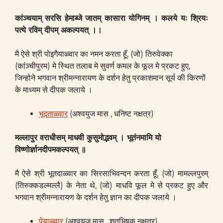
कांञ्चयाम् सरसि हेमाब्जे जातम् कासारा योगिनम् । कलये यः श्रियः
पत्ये रविम् दीपम् अकल्पयत् ।।
मै ऐसे श्री पोइगैयाळ्वार का नमन करता हूँ, (जो) तिरुवेक्का
(कांञ्चीपुरम) मे स्थित तलाब मे सुवर्ण कमल के फूल मे प्रकट हुए,
जिन्होने भगवान श्रीमन्नारायण के दर्शन हेतु प्रकाशमान सूर्य की किरणों
के माध्यम से दीपक जलाये ।
भूदताळ्वार
(अश्वयुज मास , धनिष्ट नक्षत्र)
मल्लापुर वराधीसम् माधवी कुसुमोद्भवम् ।
भूतंनमामि यो
विष्णोर्ज्ञानदीपमकल्पयत् ॥
मै ऐसे श्री भूतदाळ्वार का सिरसाभिवन्दन करता हूँ, (जो) मामल्लपुरम्
(तिरुक्कडल्मल्लै) के नेता थे, (जो) माधवि फूल मे से प्रकट हुए और
भगवान श्रीमन्नारायण के दर्शन हेतु ज्ञान का दीपक जलाये ।
पेयाळ्वार
(अश्वयुज मास , शतभिषक नक्षत्र)