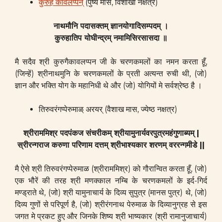
कुरुहै कावलप्पन्
(पुष्य मास, विशाखा नक्षत्र)
नाथमौनि पदासक्तम् ज्ञानयोगादिसम्पदम् ।
कुरुहातिप योघीन्द्रम् नमामिसिरसासदा ॥
मै सदैव श्री कुरुगैकावलप्पन जी के चरणकमलों का नमन करता हूँ,
(जिन्हें) श्रीनाथमुनि के चरणकमलों के प्रती अत्यन्त रुची थी, (जो)
ज्ञान और भक्ति योग के महानिधी थे और (जो) योगियों मे सर्वश्रेष्ठ है ।
तिरुवरंगप्पेरुमाळ् अरयर् (वैशाख मास, ज्येष्ठ नक्षत्र)
श्रीराममिश्र पदपंकज संचरीकम् श्रीयामुनार्यवरपुत्रमहंगुणाब्यम् |
स्रीरन्गराज करुणा परिणाम दत्तम् श्रीभाश्यकार शरणम् वररन्गमीडे ||
मै ऐसे श्री तिरुवरंगप्पेरुमाळ (श्रीराममिश्र) को गौरान्वित करता हूँ, (जो)
एक भौरें की तरह श्री मणक्काल नम्बि के चरणकमलों के इर्द-गिर्द
मण्ड्राते थे, (जो) श्री यामुनाचार्य के दिव्य सुपुत्र (मानस पुत्र) थे, (जो)
दिव्य गुणों से परिपूर्ण है, (जो) श्रीरंगनाथ पेरुमाळ के दिव्यानुग्रह से इस
जगत मे प्रकट हुए और जिनके शिष्य श्री भाष्यकार (श्री रामानुजाचार्य)