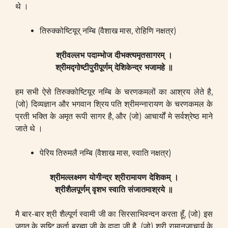
थे ।
तिरुक्कोष्टियूर् नम्बि (वैशाख मास, रोहिणि नक्षत्र)
श्रीवल्लभ पदाम्भोज दीभक्त्यमृतसागरम् ।
श्रीमद्गोष्टीपुरीपूर्णम् देशिकेन्द्र भजामहे ॥
हम सभी ऐसे तिरुक्कोष्टियूर नम्बि के चरणकमलों का आश्रय लेते है,
(जो) दिव्यज्ञान और भगवान श्रिय पति श्रीमन्नारायण के चरणकमल के
प्रती भक्ति के अमृत रूपी सागर है, और (जो) आचार्यों मे सर्वश्रेष्ठ माने
जाते थे ।
पेरिय तिरुमलै नम्बि (वैशाख मास, स्वाति नक्षत्र)
श्रीमल्लक्ष्मण योगीन्द्र श्रीरामायण देशिकम् ।
श्रीशैलपूर्णम् वृशभ स्वाति संजातमाश्रये ॥
मै बार-बार श्री शैल्पूर्ण स्वामी जी का सिरसाभिवन्दन करता हूँ, (जो) इस
जगत के सृष्टि कर्ता ब्रह्मा जी के दादा जी है, (जो) श्री रामानुजाचार्य के