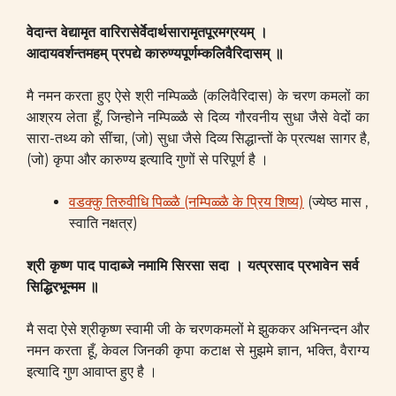
वेदान्त वेद्यामृत वारिरासेर्वेदार्थसारामृतपूरमग्रयम् ।
आदायवर्शन्तमहम् प्रपद्ये कारुण्यपूर्णम्कलिवैरिदासम् ॥
मै नमन करता हुए ऐसे श्री नम्पिळ्ळै (कलिवैरिदास) के चरण कमलों का
आश्रय लेता हूँ, जिन्होने नम्पिळ्ळै से दिव्य गौरवनीय सुधा जैसे वेदों का
सारा-तथ्य को सींचा, (जो) सुधा जैसे दिव्य सिद्धान्तों के प्रत्यक्ष सागर है,
(जो) कृपा और कारुण्य इत्यादि गुणों से परिपूर्ण है ।
वडक्कु तिरुवीधि पिळ्ळै (नम्पिळ्ळै के प्रिय शिष्य)
(ज्येष्ठ मास ,
स्वाति नक्षत्र)
श्री कृष्ण पाद पादाब्जे नमामि सिरसा सदा । यत्प्रसाद प्रभावेन सर्व
सिद्धिरभून्मम ॥
मै सदा ऐसे श्रीकृष्ण स्वामी जी के चरणकमलों मे झुककर अभिनन्दन और
नमन करता हूँ, केवल जिनकी कृपा कटाक्ष से मुझमे ज्ञान, भक्ति, वैराग्य
इत्यादि गुण आवाप्त हुए है ।