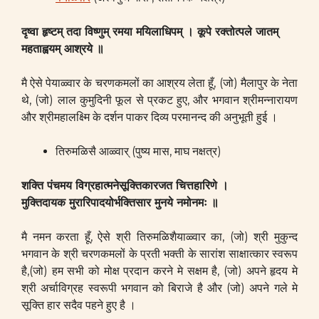
दृष्वा हृष्टम् तदा विष्णुम् रमया मयिलाधिपम् ।
कूपे रक्तोत्पले जातम्
महताह्वयम् आश्रये ॥
मै ऐसे पेयाळ्वार के चरणकमलों का आश्रय लेता हूँ, (जो) मैलापुर के नेता
थे, (जो) लाल कुमुदिनी फूल से प्रकट हुए, और भगवान श्रीमन्नारायण
और श्रीमहालक्ष्मि के दर्शन पाकर दिव्य परमानन्द की अनुभूती हुई ।
तिरुमळिसै आळ्वार् (पुष्य मास, माघ नक्षत्र)
शक्ति पंचमय विग्रहात्मनेसूक्तिकारजत चित्तहारिणे ।
मुक्तिदायक मुरारिपादयोर्भक्तिसार मुनये नमोनमः ॥
मै नमन करता हूँ, ऐसे श्री तिरुमळिशैयाळ्वार का, (जो) श्री मुकुन्द
भगवान के श्री चरणकमलों के प्रती भक्ती के सारांश साक्षात्कार स्वरूप
है,(जो) हम सभी को मोक्ष प्रदान करने मे सक्षम है, (जो) अपने हृदय मे
श्री अर्चाविग्रह स्वरूपी भगवान को बिराजे है और (जो) अपने गले मे
सूक्ति हार सदैव पहने हुए है ।