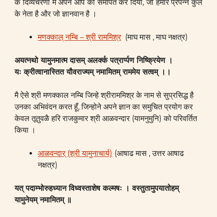
के दिव्यचरणों मे अपने आप को समर्पित कर दिया, जो हमारे प्रपन्न कुल
के नेता है और जो ज्ञानवान है ।
मणक्काल् नम्बि – श्री राममिश्र
(माघ मास , माघ नक्षत्र)
अयत्नथो यामुनमात्म दासम् अलर्क्क पत्रार्प्पण निष्क्रियेण
।
यः क्रीत्वानास्तित यौवराज्यम् नमामितम् राममेय सत्वम् ।
।
मै ऐसे श्री मणक्काल नम्बि जिन्हे श्रीराममिश्र के नाम से सुप्रसिद्ध है
उनका अभिवंदन करत हूँ, जिन्होने अपने ज्ञान का समुचित प्रयोग कर
केवल तूतुवळै हरि राजकुमार श्री आळवन्दार (यामनुमुनि) को परिवर्तित
किया ।
आळवन्दार् (श्री यामुनाचार्य)
(आषाढ मास , उत्तर आषाढ
नक्षत्र)
यत् पदाम्भोरुहध्यान विध्वस्ताशेष कल्मषः ।
वस्तुतामुपयातोहम्
यामुनेयम् नमामितम् ॥