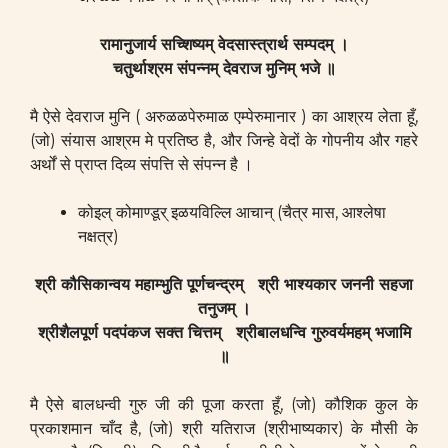
रामानुजार्य सच्शिष्यम् वेदसास्त्रार्थ सम्पदम् ।
चतुर्थाश्रम संपन्नम् देवराज मुनिम् भजे ॥
मै ऐसे देवराज मुनि ( अरुळळपेरुमाळ एम्पेरुमानार ) का आश्रय लेता हूँ,
(जो) संयास आश्रम मे प्रतिष्ठ है, और जिन्हे वेदों के गोपनीय और गहरे
अर्थों से प्राप्त दिव्य संपत्ति से संपन्न है ।
कोइल् कोमाण्डूर् इळयविल्लि आचान् (चैत्र मास, आश्लेषा
नक्षत्र)
श्री कौसिकान्वय महाम्भुति पूर्णचन्द्रम् श्री भाश्यकार जननी सहजा
तनुजम् ।
श्रीशैलपूर्ण पदपंकज सक्त चित्तम् श्रीबालधन्वि गुरुवर्यमहम् भजामि
॥
मै ऐसे बालधन्वी गुरु जी की पूजा करता हूँ, (जो) कौशिक कुल के
प्रकाशमान चाँद है, (जो) श्री यतिराज (श्रीभाष्यकार) के मौसी के