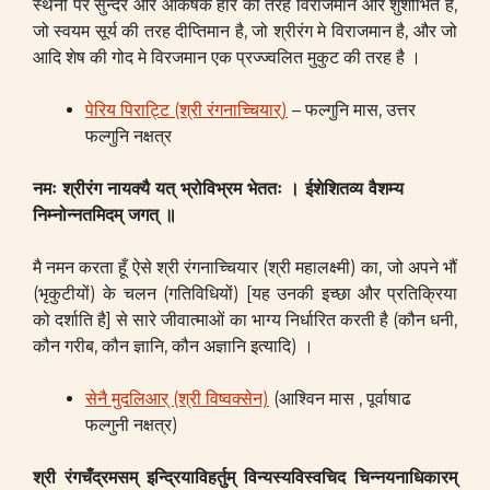
स्थनों पर सुन्दर और आकर्षक हार की तरह विराजमान और शुशोभित है,
जो स्वयम सूर्य की तरह दीप्तिमान है, जो श्रीरंग मे विराजमान है, और जो
आदि शेष की गोद मे विरजमान एक प्रज्ज्वलित मुकुट की तरह है ।
पेरिय पिराट्टि (श्री रंगनाच्चियार्)
– फल्गुनि मास, उत्तर
फल्गुनि नक्षत्र
नमः श्रीरंग नायक्यै यत् भ्रोविभ्रम भेततः । ईशेशितव्य वैशम्य
निम्नोन्नतमिदम् जगत् ॥
मै नमन करता हूँ ऐसे श्री रंगनाच्चियार (श्री महालक्ष्मी) का, जो अपने भौं
(भृकुटीयों) के चलन (गतिविधियों) [यह उनकी इच्छा और प्रतिक्रिया
को दर्शाति है] से सारे जीवात्माओं का भाग्य निर्धारित करती है (कौन धनी,
कौन गरीब, कौन ज्ञानि, कौन अज्ञानि इत्यादि) ।
सेनै मुदलिआर् (श्री विष्वक्सेन)
(आश्विन मास , पूर्वाषाढ
फल्गुनी नक्षत्र)
श्री रंगचँद्रमसम् इन्द्रियाविहर्तुम् विन्यस्यविस्वचिद चिन्नयनाधिकारम्