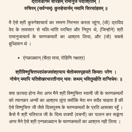
द्राविडागम सारज्ञम् रामानुज पदाश्रितम् ।
रुचिरम् (सर्वग्यम्) कुरुहेसार्यम् नमामि सिरसांहवम् ॥
मै ऐसे श्री कुरुगेशाचार्य का स्मरण निरन्तर करता रहूंगा, (जो) द्राविद
वेद के तत्वसार से भलि-भांति परचित और निपुण थे, (जिन्होने) श्री
रामानुजाचार्य के चरणकमलों का आश्रय लिया, और (जो) सबसे
बुध्दिमान थे ।
एंगळाळ्वान् (चैत्र मास, रोहिणि नक्षत्र)
श्रीविष्णुचित्तपदपंकजसंश्रयाय चेतोममस्पृहयते किमतः परेण ।
नोचेन् ममापि यतिशेखरभारतीनाम् भावः कथम् भवितुमर्हति वाग्विधेयः ॥
क्या फ़ायदा होगा मेरा अगर मैने श्री विष्णुचित्त स्वामी जी के चरणकमलों
को त्यागकर अन्यों का आश्रय लूंगा क्योंकि मेरा मन सदैव चाहता है की
ऐसे विष्णुचित्त जी जैसे दिव्यपुरुष के चरणकमलों के प्रति आसक्त रहूँ ।
कैसे मै श्री यतिराज जी के दिव्य वाक्यों (वचनों) का पालन कर सकूंगा
अगर मैने ऐसे श्री एन्गळाळ्वान के चरणकमलों का आश्रय नही लिया ।