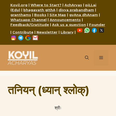
Skip
Koyil.org
|
Where to Start?
|
AchAryas
|
piLLai
to
(Edu)
|
bhagavath gIthA
|
divya prabandham
|
content
granthams
|
Books
|
Site Map
|
gyAna dhAnam
|
Whatsapp Channel
|
Announcements
|
Feedback/Gratitude
|
Ask us a question
|
Founder
YouTube
WhatsApp
Faceboo
X
|
Contribute
|
Newsletter
|
Library
|
Instagram
Telegram
Google
Mail
KOYIL
Menu
ACHARYAS
तनियन् (ध्यान् श्लोक्)
श्रीः