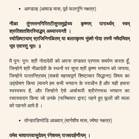
आण्डाळ् (आषाड मास, पूर्व फलगुनि नक्षत्र)
नीळा तुंगस्तनगिरितटीसुप्तमुद्बोध्य कृष्णम्
पारार्थ्यम् स्वम्
श्रुतिशतशिरस्सिद्धम् अध्यापयन्ती ।
स्वोछिष्टायाम् स्रजिनिगळितम् या बलात्कृत्य भुंक्ते
गोदा तस्यै नमैदमिदम्
भूय एवास्तु भूयः ॥
मै पुनः पुनः श्री गोदादेवी को अपना दण्डवत प्रणाम समर्पण करता हूँ,
जिन्होने श्री नीळादेवी के स्थनों पर सुप्त श्री कृष्ण भगवान को जगाया,
जिन्होने पारतन्त्रियम् (सबसे महत्त्वपूर्ण शिष्टाचार सिद्धान्त) विषय का
उद्घोषण किया (मायने हम सभी भगवान के पराधीन है और यही हमारा
स्वस्वरूप है, और जिन्होने ऐसे अर्चारूपी श्रीरंगनाथ भगवान का
रसास्वादन किया जो उनके (नाच्चियार द्वारा) पहने हुए फूलों की माला
को पहनते आये है ।
तोन्डरडिप्पोडि आळ्वार् (मार्गशीष मास, ज्येष्ठ नक्षत्र)
तमेव मत्वापरवासुदेवम् रंगेशयम् राजवदर्हणीयम् ।