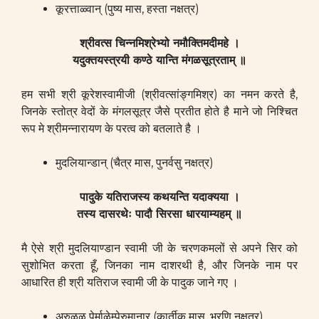
कूरत्ताळ्वान् (पुष्य मास, हस्ता नक्षत्र)
श्रीवत्स चिन्नमिश्रेभ्यो नमौक्तिमदीमहे ।
यदुक्तयस्त्रयी कण्ठे यान्ति मंगळसूत्रताम् ॥
हम सभी श्री कूरेशस्वामीजी (श्रीवत्सांङ्गमिश्र) का नमन करते है,
जिनके स्तोत्र वेदों के मंगलसूत्र जैसे प्रतीत होते है माने जो निश्चित
रूप मे श्रीमन्नारायण के परत्व को बतलाते है ।
मुदलियान्डान् (चैत्र मास, पुनर्वसु नक्षत्र)
पादुके यतिराजस्य कथयन्ति यदाक्यया ।
तस्य दासरथेः पादौ सिरसा धारयाम्यहम् ॥
मै ऐसे श्री मुदलियाण्डान स्वामी जी के चरणकमलों से अपने सिर को
सुशोभित करता हूँ, जिनका नाम दाशरथी है, और जिनके नाम पर
आधारित ही श्री यतिराज स्वामी जी के पादुक जाने गए ।
अरुळळ पेर्माळेम्पेरुमानार् (कार्तीक मास, भरणि नक्षत्र)