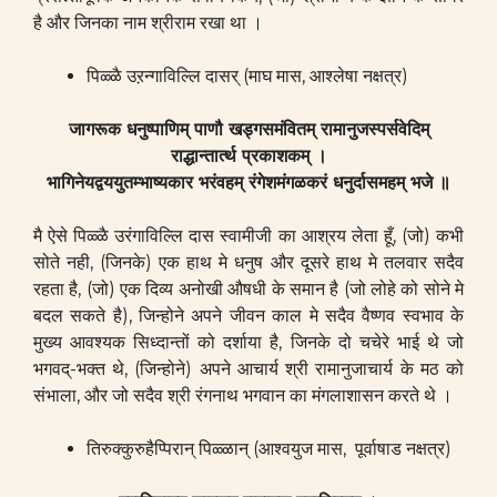
है और जिनका नाम श्रीराम रखा था ।
पिळ्ळै उऱन्गाविल्लि दासर् (माघ मास, आश्लेषा नक्षत्र)
जागरूक धनुष्पाणिम् पाणौ खड्गसमंवितम् रामानुजस्पर्सवेदिम्
राद्धान्तार्त्थ प्रकाशकम् ।
भागिनेयद्वययुतम्भाष्यकार भरंवहम् रंगेशमंगळकरं धनुर्दासमहम् भजे ॥
मै ऐसे पिळ्ळै उरंगाविल्लि दास स्वामीजी का आश्रय लेता हूँ, (जो) कभी
सोते नही, (जिनके) एक हाथ मे धनुष और दूसरे हाथ मे तलवार सदैव
रहता है, (जो) एक दिव्य अनोखी औषधी के समान है (जो लोहे को सोने मे
बदल सकते है), जिन्होने अपने जीवन काल मे सदैव वैष्णव स्वभाव के
मुख्य आवश्यक सिध्दान्तों को दर्शाया है, जिनके दो चचेरे भाई थे जो
भगवद्-भक्त थे, (जिन्होने) अपने आचार्य श्री रामानुजाचार्य के मठ को
संभाला, और जो सदैव श्री रंगनाथ भगवान का मंगलाशासन करते थे ।
तिरुक्कुरुहैप्पिरान् पिळ्ळान् (आश्वयुज मास, पूर्वाषाड नक्षत्र)