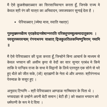
मै ऐसे कुळशेखराळ्वार का सिरसाभिवन्दन करता हूँ, जिनके राज्य मे
केवल श्री रंग की यात्रा का अभिवादन, जयजयकार सुनाई देता है ।
पेरियाळ्वार् (ज्येष्ठ मास, स्वाति नक्षत्र)
गुरुमुखमनधीत्य प्राहवेदानशेषान्नरपति परिक्लुप्तम्शुल्कमादातुकामः ।
स्वसुरममरवन्द्यम् रंगनाथस्य साक्षात् द्विजकुलतिलकम्विष्णुचित्तम् नमामि
॥
मै ऐसे पेरियाळ्वार की पूजा करता हूँ, जिन्होने बिना आचार्य के माध्यम से
केवल भगवान की असीम कृपा से वेदों का सार सुन्दर प्रबंध मे किये
ताकि वे पान्डिय राजा के सभा मे विद्वानों के लिये प्रस्तुत एक सोने से भरे
हुए थैले को जीत सके, (जो) ब्राह्मणों के नेता थे और अन्ततः श्रीरंगनाथ
पेरुमाळ के ससुर हुए ।
अनुवाद टिप्पणि – श्री पेरियाळ्वार आण्डाळ नाच्चियार के पिता थे ।
भगवदाज्ञा से उन्होने अपनी बेटी समान ( बेटी ही ) को सक्षात भगवान को
धर्मपत्नी के रूप मे दे दिया ।