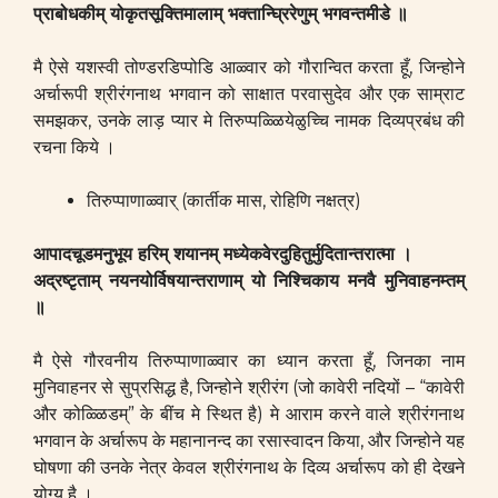
प्राबोधकीम् योकृतसूक्तिमालाम् भक्तान्घ्रिरेणुम् भगवन्तमीडे ॥
मै ऐसे यशस्वी तोण्डरडिप्पोडि आळ्वार को गौरान्वित करता हूँ, जिन्होने
अर्चारूपी श्रीरंगनाथ भगवान को साक्षात परवासुदेव और एक साम्राट
समझकर, उनके लाड़ प्यार मे तिरुप्पळ्ळियेळुच्चि नामक दिव्यप्रबंध की
रचना किये ।
तिरुप्पाणाळ्वार् (कार्तीक मास, रोहिणि नक्षत्र)
आपादचूडमनुभूय हरिम् शयानम् मध्येकवेरदुहितुर्मुदितान्तरात्मा ।
अद्रष्टृताम् नयनयोर्विषयान्तराणाम् यो निश्चिकाय मनवै मुनिवाहनम्तम्
॥
मै ऐसे गौरवनीय तिरुप्पाणाळ्वार का ध्यान करता हूँ, जिनका नाम
मुनिवाहनर से सुप्रसिद्ध है, जिन्होने श्रीरंग (जो कावेरी नदियों – “कावेरी
और कोळ्ळिडम्” के बींच मे स्थित है) मे आराम करने वाले श्रीरंगनाथ
भगवान के अर्चारूप के महानानन्द का रसास्वादन किया, और जिन्होने यह
घोषणा की उनके नेत्र केवल श्रीरंगनाथ के दिव्य अर्चारूप को ही देखने
योग्य है ।