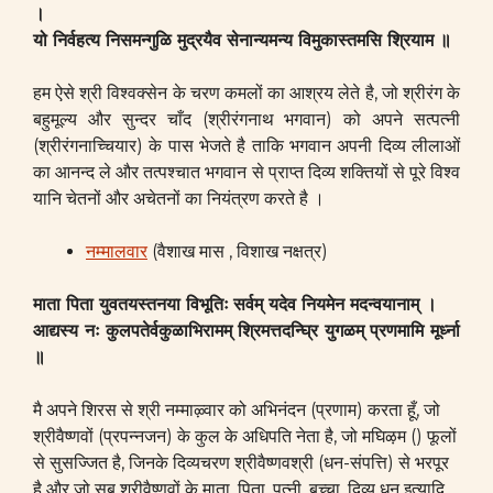
।
यो निर्वहत्य निसमन्गुळि मुद्रयैव सेनान्यमन्य विमुकास्तमसि श्रियाम ॥
हम ऐसे श्री विश्वक्सेन के चरण कमलों का आश्रय लेते है, जो श्रीरंग के
बहुमूल्य और सुन्दर चाँद (श्रीरंगनाथ भगवान) को अपने सत्पत्नी
(श्रीरंगनाच्चियार) के पास भेजते है ताकि भगवान अपनी दिव्य लीलाओं
का आनन्द ले और तत्पश्चात भगवान से प्राप्त दिव्य शक्तियों से पूरे विश्व
यानि चेतनों और अचेतनों का नियंत्रण करते है ।
नम्मालवार
(वैशाख मास , विशाख नक्षत्र)
माता पिता युवतयस्तनया विभूतिः
सर्वम् यदेव नियमेन मदन्वयानाम् ।
आद्यस्य नः कुलपतेर्वकुळाभिरामम्
श्रिमत्तदन्घ्रि युगळम् प्रणमामि मूर्ध्ना
॥
मै अपने शिरस से श्री नम्माऴ्वार को अभिनंदन (प्रणाम) करता हूँ, जो
श्रीवैष्णवों (प्रपन्नजन) के कुल के अधिपति नेता है, जो मघिऴम () फूलों
से सुसज्जित है, जिनके दिव्यचरण श्रीवैष्णवश्री (धन-संपत्ति) से भरपूर
है और जो सब श्रीवैष्णवों के माता, पिता, पत्नी, बच्चा, दिव्य धन इत्यादि