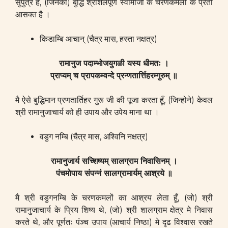
सुपुत्र है, (जिनकी) बुद्धि श्रीशैलपूर्ण स्वामीजी के चरणकमलों के प्रती
आसक्त है ।
किडाम्बि आचान् (चैत्र मास, हस्ता नक्षत्र)
रामानुज पदाम्भोजयुगळी यस्य धीमतः ।
प्राप्यम् च प्रापकम्वन्दे प्रन्णतार्त्तिहरम्गुरुम् ॥
मै ऐसे बुद्धिमान प्रणतार्तिहर गुरू जी की पूजा करता हूँ, (जिन्होने) केवल
श्री रामानुजाचार्य को ही उपाय और उपेय माना था ।
वडुग नम्बि (चैत्र मास, अश्विनि नक्षत्र)
रामानुजार्य सच्शिष्यम् सालग्राम निवासिनम् ।
पंचमोपाय संपन्नं सालग्रामार्यम् आश्रये ॥
मै श्री वडुगनम्बि के चरणकमलों का आश्रय लेता हूँ, (जो) श्री
रामानुजाचार्य के प्रिय शिष्य थे, (जो) श्री शालग्राम क्षेत्र मे निवास
करते थे, और पूर्णतः पंञ्च उपाय (आचार्य निष्ठा) मे दृढ विश्वास रखते