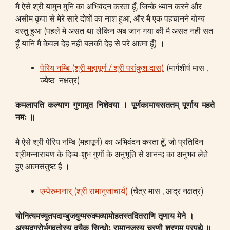
मै ऐसे श्री यामुन मुनि का अभिवंदन करता हूँ, जिन्के ध्यान करने और
असीम कृपा से मेरे सारे दोषों का नाश हुआ, और मै एक पहचानने योग्य
वस्तु हुआ (पहले मे असत था लेकिन अब जान गया की मै असत नही सत
हूँ यानि मै केवल देह नही बलकी देह से परे आत्मा हूँ) ।
पेरिय नम्बि (श्री महापूर्ण / श्री परांकुश दास)
(मार्गशीर्ष मास ,
ज्येष्ठ नक्षत्र)
कमलापति कल्याण गुणामृत निशेवया ।
पूर्णकामायसततम् पूर्णाय महते
नमः ॥
मै ऐसे श्री पेरिय नम्बि (महापूर्ण) का अभिवंदन करता हूँ, जो प्रतिदिन
श्रीमन्नारायण के दिव्य-शुभ गुणों के अनुभूति से आनन्द का अनुभव लेते
हुए आत्मसंतुष्ट है ।
एम्पेरुमानार् (श्री रामानुजाचार्य)
(चैत्र मास , आद्र नक्षत्र)
योनित्यमच्युतपदाम्बुजयुग्मरुक्मव्यामोहतस्तदितराणि तृणाय मेने ।
अस्मद्गुरोर्भगवतोस्य दयैक सिन्धोः रामानुजस्य चरणौ शरणम् प्रपद्ये ॥