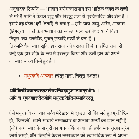
अनुवादक टिप्पणि — भगवान श्रीमन्नारायान इस भौतिक जगत के तत्वों
से परे है यानि वे केवल शुद्ध और विशुद्ध तत्व से प्रतिपादित और ज्ञेय है ।
हमारे देह पंञ्च भूतों (तत्वों) से बना है – भूमि, जल, वायु, अग्नि, आकाश
(हिमद्रव) । लेकिन भगवान का स्वरूप पंञ्च उपनिषद यानि विश्व,
निवृत्त, सर्व, परमेष्ठि, पुमान् इत्यादि तत्वों से बना है ।
तिरुमळिशैयाळ्वार सूक्तिहार राजा को परास्त किये । हर्षित राजा से
उन्हें एक हार तौफ़े के रूप मे प्रस्तुत किया और उसी हार को अपने
आळ्वार धारण किये हुए है ।
मधुरकवि आळ्वार
(चैत्र मास, चित्रा नक्षत्र)
अविदितविषयान्तरश्शटारेरुपनिषदामुपगानमात्रभोगः ।
अपि च गुणवशात्तदेकशेषि मधुरकविर्हृदयेममाविरस्तु ॥
ऐसे मधुरकवि आळ्वार सदैव मेरे हृदय मे द्रड़ता से बिराजते हुए प्रतिष्ठित
हो, (जिनको) अपने आचार्य नम्माळ्वार के अलावा अन्यों का ज्ञान नही है,
(जो) नम्माळ्वार के पासुरों का मनन-चिंतन-गान ही हर्षदायक सुखद श्रेय
कार्य समझे, और जिन्होने केवल नम्माळ्वार को स्वाभाविक रूप से अपना