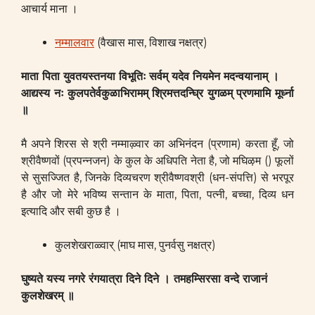
आचार्य माना ।
नम्मालवार
(वैखास मास, विशाख नक्षत्र)
माता पिता युवतयस्तनया विभूतिः
सर्वम् यदेव नियमेन मदन्वयानाम् ।
आद्यस्य नः कुलपतेर्वकुळाभिरामम्
श्रिमत्तदन्घ्रि युगळम् प्रणमामि मूर्ध्ना
॥
मै अपने शिरस से श्री नम्माऴ्वार का अभिनंदन (प्रणाम) करता हूँ, जो
श्रीवैष्णवों (प्रपन्नजन) के कुल के अधिपति नेता है, जो मघिऴम () फूलों
से सुसज्जित है, जिनके दिव्यचरण श्रीवैष्णवश्री (धन-संपत्ति) से भरपूर
है और जो मेरे भविष्य सन्तान के माता, पिता, पत्नी, बच्चा, दिव्य धन
इत्यादि और सबी कुछ है ।
कुलशेखराळ्वार् (माघ मास, पुनर्वसु नक्षत्र)
घुष्यते यस्य नगरे रंगयात्रा दिने दिने ।
तमहम्सिरसा वन्दे राजानं
कुलशेखरम् ॥