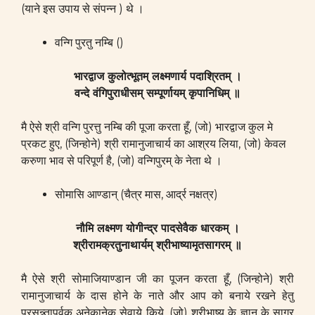
(याने इस उपाय से संपन्न ) थे ।
वन्गि पुरतु नम्बि ()
भारद्वाज कुलोत्भूतम् लक्ष्मणार्य पदाश्रितम् ।
वन्दे वंगिपुराधीसम् सम्पूर्णायम् कृपानिधिम् ॥
मै ऐसे श्री वन्गि पुरत्तु नम्बि की पूजा करता हूँ, (जो) भारद्वाज कुल मे
प्रकट हुए, (जिन्होने) श्री रामानुजाचार्य का आश्रय लिया, (जो) केवल
करुणा भाव से परिपूर्ण है, (जो) वन्गिपुरम् के नेता थे ।
सोमासि आण्डान् (चैत्र मास, आर्द्र नक्षत्र)
नौमि लक्ष्मण योगीन्द्र पादसेवैक धारकम् ।
श्रीरामक्रतुनाथार्यम् श्रीभाष्यामृतसागरम् ॥
मै ऐसे श्री सोमाजियाण्डान जी का पूजन करता हूँ, (जिन्होने) श्री
रामानुजाचार्य के दास होने के नाते और आप को बनाये रखने हेतु
प्रसन्न्तापूर्वक अनेकानेक सेवाये किये, (जो) श्रीभाष्य के ज्ञान के सागर