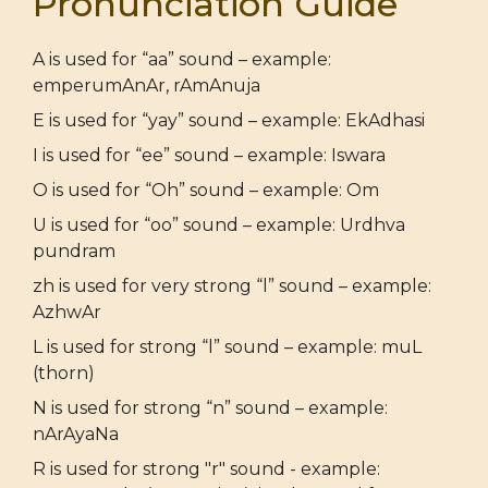
Pronunciation Guide
A is used for “aa” sound – example:
emperumAnAr, rAmAnuja
E is used for “yay” sound – example: EkAdhasi
I is used for “ee” sound – example: Iswara
O is used for “Oh” sound – example: Om
U is used for “oo” sound – example: Urdhva
pundram
zh is used for very strong “l” sound – example:
AzhwAr
L is used for strong “l” sound – example: muL
(thorn)
N is used for strong “n” sound – example:
nArAyaNa
R is used for strong "r" sound - example: