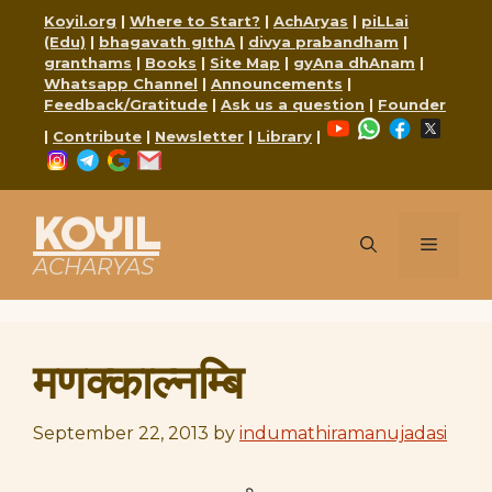
Skip
Koyil.org
|
Where to Start?
|
AchAryas
|
piLLai
to
(Edu)
|
bhagavath gIthA
|
divya prabandham
|
content
granthams
|
Books
|
Site Map
|
gyAna dhAnam
|
Whatsapp Channel
|
Announcements
|
Feedback/Gratitude
|
Ask us a question
|
Founder
YouTube
WhatsApp
Faceboo
X
|
Contribute
|
Newsletter
|
Library
|
Instagram
Telegram
Google
Mail
KOYIL
Menu
ACHARYAS
मणक्काल्नम्बि
September 22, 2013
by
indumathiramanujadasi