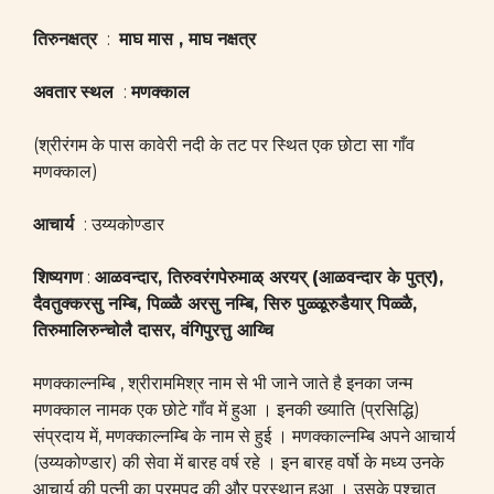
तिरुनक्षत्र
:
माघ मास , माघ नक्षत्र
अवतार
स्थल
:
मणक्काल
(श्रीरंगम के पास कावेरी नदी के तट पर स्थित एक छोटा सा गाँव
मणक्काल)
आचार्य
: उय्यकोण्डार
शिष्यगण
:
आळवन्दार, तिरुवरंगपेरुमाळ् अरयर् (आळवन्दार के पुत्र),
दैवतुक्करसु नम्बि, पिळ्ळै अरसु नम्बि, सिरु पुळ्ळूरुडैयार् पिळ्ळै,
तिरुमालिरुन्चोलै दासर, वंगिपुरत्तु आय्चि
मणक्काल्नम्बि , श्रीराममिश्र नाम से भी जाने जाते है इनका जन्म
मणक्काल नामक एक छोटे गाँव में हुआ । इनकी ख्याति (प्रसिद्धि)
संप्रदाय में, मणक्काल्नम्बि के नाम से हुई । मणक्काल्नम्बि अपने आचार्य
(उय्यकोण्डार) की सेवा में बारह वर्ष रहे । इन बारह वर्षो के मध्य उनके
आचार्य की पत्नी का परमपद की और प्रस्थान हुआ । उसके पश्चात