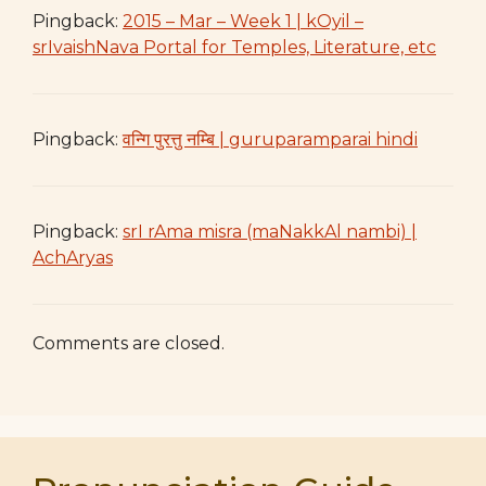
Pingback:
2015 – Mar – Week 1 | kOyil –
srIvaishNava Portal for Temples, Literature, etc
Pingback:
वन्गि पुरत्तु नम्बि | guruparamparai hindi
Pingback:
srI rAma misra (maNakkAl nambi) |
AchAryas
Comments are closed.