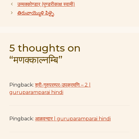
उय्यक्कोण्डार् (पुण्डरीकाक्ष स्वामी)
తిరువాయ్మొళి పిళ్ళై
5 thoughts on
“मणक्काल्नम्बि”
Pingback:
श्री-गुरुपरम्पर-उपक्रमणि – 2 |
guruparamparai hindi
Pingback:
आळवन्दार | guruparamparai hindi