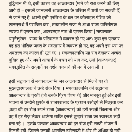
बुद्धिमान भी थे, इसी कारण वह आळवन्दार (माने जो रक्षा करने की लिए
आये हो – इसकी जानकारी आळवन्दार के चरित्र में पायी जा सकती हैं)
से जाने गए है, अपनी इसी प्रतिभा के बल पर कोलाहल पंडित को
शास्त्रार्थ में पराजित कर , तत्कालीन राजा से आधा राज्य पारितोषक
स्वरुप में प्राप्त कर , आलवन्दार नाम भी प्राप्त किया | तत्पश्चात
यमुनैत्तुरैवर , राज्य के परिपालन मे व्यवस्त हो गए अतः कुछ इस प्रकार
वह इस भौतिक जगत के भवसागर में व्यवस्त हो गए, वह अपने इस धरा पर
अवतरण का कारण ही भूल गए । मणक्काल्नम्बि यह सब देखकर अत्यंत
दुखित हुए और अपने आचार्य के वचन को याद कर, उन्हें (आळवन्दार)
भगवद्भक्ति के सद्मार्ग का दर्शन करवाने की मन में ठान ली ।
इसी सद्भावना से मणक्काल्नम्बि जब आळवन्दार से मिलने गए तो
मुख्यद्वारपालक ने उन्हे रोक दिया । मणक्काल्नम्बि की सद्भावना
आळवन्दार के प्रती (जो उनके प्रिय शिष्य थे) और मज़बूत हुई और इसी
भावना से उन्होने छुपके से राजप्रासाद के प्रधान रसोइये से मित्रता कर
,कहा की हर रोज़ अपने राजा (आळवन्दार) को हरी सब्ज़ी खिलाना और
वह मैं हर रोज़ लेकर आऊंगा ताकि इससे तुम्हारे राजा का स्वास्थ्य सही
बना रहे । इसके पश्चात आळवन्दार को हर रोज़ हरी सब्जी भोजन में
मिलती रही, जिससे उनकी आसक्ति हरीसब्ज़ी में और भी अधिक हो गयी.