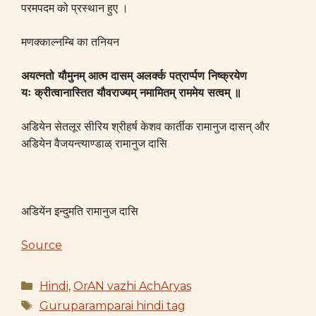
परमपदम को प्रस्थान हुए ।
मणक्काल्नम्बि का तनियन
अयत्नतो यौमुनम् आत्म दासम् अलर्क्क पत्रार्प्पण निष्क्रयेण
यः क्रीत्वानास्तित यौवराज्यम् नमामितम् राममेय सत्वम् ॥
अडियेन सेतलूर सीरिय श्रीहर्ष केशव कार्तीक रामानुज दासन् और
अडियेन वैजयन्त्याण्डाळ् रामानुज दासि
अडियेंन इन्दुमति रामानुज दासि
Source
Categories
Hindi
,
OrAN vazhi AchAryas
Tags
Guruparamparai hindi tag