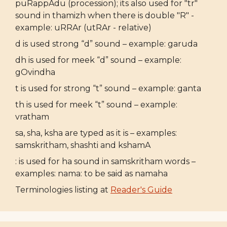
puRappAdu (procession); its also used for "tr"
sound in thamizh when there is double "R" -
example: uRRAr (utRAr - relative)
d is used strong “d” sound – example: garuda
dh is used for meek “d” sound – example:
gOvindha
t is used for strong “t” sound – example: ganta
th is used for meek “t” sound – example:
vratham
sa, sha, ksha are typed as it is – examples:
samskritham, shashti and kshamA
: is used for ha sound in samskritham words –
examples: nama: to be said as namaha
Terminologies listing at
Reader's Guide