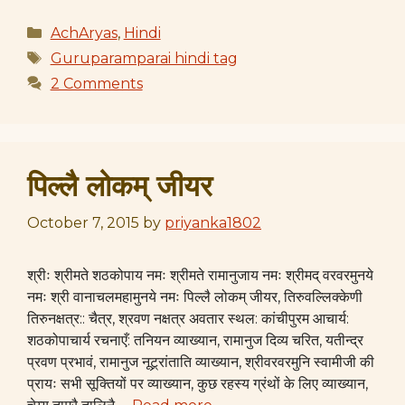
Categories
AchAryas
,
Hindi
Tags
Guruparamparai hindi tag
2 Comments
पिल्लै लोकम् जीयर
October 7, 2015
by
priyanka1802
श्रीः श्रीमते शठकोपाय नमः श्रीमते रामानुजाय नमः श्रीमद् वरवरमुनये
नमः श्री वानाचलमहामुनये नमः पिल्लै लोकम् जीयर, तिरुवल्लिक्केणी
तिरुनक्षत्र:: चैत्र, श्रवण नक्षत्र अवतार स्थल: कांचीपुरम आचार्य:
शठकोपाचार्य रचनाएँ: तनियन व्याख्यान, रामानुज दिव्य चरित, यतीन्द्र
प्रवण प्रभावं, रामानुज नूट्र्रांताति व्याख्यान, श्रीवरवरमुनि स्वामीजी की
प्रायः सभी सूक्तियों पर व्याख्यान, कुछ रहस्य ग्रंथों के लिए व्याख्यान,