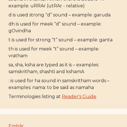
example: uRRAr (utRAr - relative)
d is used strong “d” sound – example: garuda
dh is used for meek “d” sound – example:
gOvindha
t is used for strong “t” sound – example: ganta
th is used for meek “t” sound – example:
vratham
sa, sha, ksha are typed as it is – examples:
samskritham, shashti and kshamA
: is used for ha sound in samskritham words –
examples: nama: to be said as namaha
Terminologies listing at
Reader's Guide
Embār