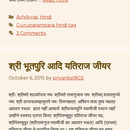
चेय्य तामरै तालिनै …
Read more
Categories
AchAryas
,
Hindi
Tags
Guruparamparai hindi tag
3 Comments
श्री भूतपुरि आदि यतिराज जीयर
October 6, 2015
by
priyanka1802
श्रीः श्रीमते शठकोपाय नमः श्रीमते रामानुजाय नमः श्रीमद् वरवरमुनये
नमः श्री वानाचलमहामुनये नमः तिरुनक्षत्र: अश्विन मास पुष्य नक्षत्र
अवतार स्थल: ज्ञात नहीं आचार्य: श्रीवरवरमुनि स्वामीजी स्थान जहाँ
उन्होंने परमपद प्राप्त किया: श्रीपेरुम्बुदुर यतिराज जीयर मठ,
श्रीपेरुम्बुदुर (श्रीरामानुज स्वामीजी का अवतार स्थल) आदि (प्रथम)
यतिराज जीयर ने स्थापित किया था। यह यतिराज जीयर मठ बहुत