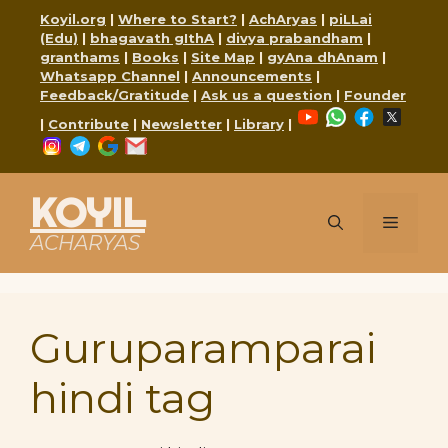
Skip
Koyil.org
|
Where to Start?
|
AchAryas
|
piLLai
to
(Edu)
|
bhagavath gIthA
|
divya prabandham
|
content
granthams
|
Books
|
Site Map
|
gyAna dhAnam
|
Whatsapp Channel
|
Announcements
|
Feedback/Gratitude
|
Ask us a question
|
Founder
YouTube
WhatsApp
Faceboo
X
|
Contribute
|
Newsletter
|
Library
|
Instagram
Telegram
Google
Mail
KOYIL
Menu
ACHARYAS
Guruparamparai
hindi tag