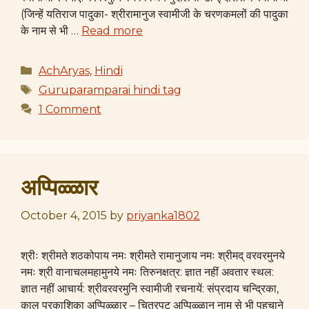
(जिन्हें यतिराज पादुका- श्रीरामानुज स्वामीजी के चरणकमलों की पादुका
के नाम से भी …
Read more
Categories
AchAryas
,
Hindi
Tags
Guruparamparai hindi tag
1 Comment
अप्पिळ्ळार
October 4, 2015
by
priyanka1802
श्रीः श्रीमते शठकोपाय नमः श्रीमते रामानुजाय नमः श्रीमद् वरवरमुनये
नमः श्री वानाचलमहामुनये नमः तिरुनक्षत्र: ज्ञात नहीं अवतार स्थल:
ज्ञात नहीं आचार्य: श्रीवरवरमुनि स्वामीजी रचनायें: संप्रदाय चन्द्रिका,
काल प्रकाशिका अप्पिळ्ळार – चित्रपट अप्पिळ्ळान नाम से भी पहचाने