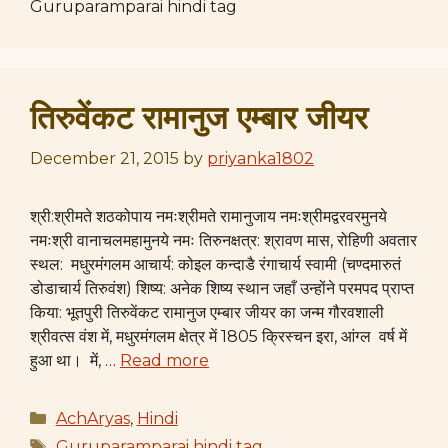
Guruparamparai hindi tag
तिरुवेंकट रामानुज एम्बार जीयर
December 21, 2015
by
priyanka1802
श्री:श्रीमते शठकोपाय नमःश्रीमते रामानुजाय नमःश्रीमद्वरवरमुनये
नमःश्री वानाचलमहामुनये नमः तिरुनक्षत्र: श्रावण मास, रोहिणी अवतार
स्थल: मधुरमंगलम आचार्य: कोइल कन्दाडै रंगाचार्य स्वामी (चण्दमारुतं
डोडाचार्य तिरुवंश) शिष्य: अनेक शिष्य स्थान जहाँ उन्होंने परमपद प्राप्त
किया: भूतपुरी तिरुवेंकट रामानुज एम्बार जीयर का जन्म गौरवशाली
श्रीवत्स वंश में, मधुरमंगलम क्षेत्र में 1805 क्रिस्चन इरा, आंग्ल वर्ष में
हुआ था। में, …
Read more
Categories
AchAryas
,
Hindi
Tags
Guruparamparai hindi tag