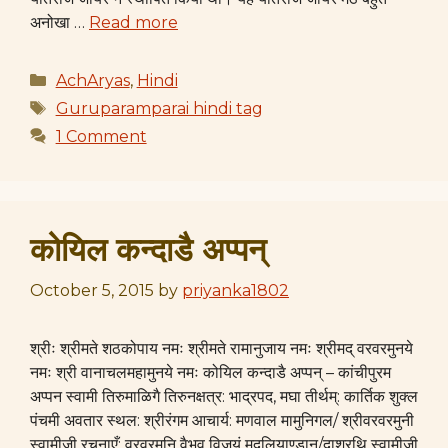
अनोखा …
Read more
Categories
AchAryas
,
Hindi
Tags
Guruparamparai hindi tag
1 Comment
कोयिल कन्दाडै अप्पन्
October 5, 2015
by
priyanka1802
श्रीः श्रीमते शठकोपाय नमः श्रीमते रामानुजाय नमः श्रीमद् वरवरमुनये
नमः श्री वानाचलमहामुनये नमः कोयिल कन्दाडै अप्पन् – कांचीपुरम
अप्पन स्वामी तिरुमाळिगै तिरुनक्षत्र: भाद्रपद, मघा तीर्थम्: कार्तिक शुक्ल
पंचमी अवतार स्थल: श्रीरंगम आचार्य: मणवाल मामुनिगल/ श्रीवरवरमुनी
स्वामीजी रचनाएँ: वरवरमुनि वैभव विजयं मुदलियाण्डान्/दाशरथि स्वामीजी