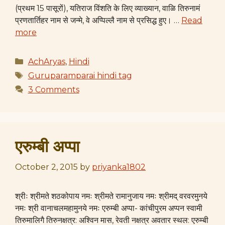
(प्रथम 15 पासूरों), यतिराज विंशति के लिए व्याख्यान, वाळि तिरुनामं
प्रणतार्तिहर नाम से जन्मे, वे अप्पिल्लै नाम से प्रसिद्ध हुए। …
Read
more
Categories
AchAryas
,
Hindi
Tags
Guruparamparai hindi tag
3 Comments
एरुम्बी अप्पा
October 2, 2015
by
priyanka1802
श्रीः श्रीमते शठकोपाय नमः श्रीमते रामानुजाय नमः श्रीमद् वरवरमुनये
नमः श्री वानाचलमहामुनये नमः एरुम्बी अप्पा- कांचीपुरम अप्पन स्वामी
तिरुमालिगै तिरुनक्षत्र: अश्विन मास, रेवती नक्षत्र अवतार स्थल: एरुम्बी