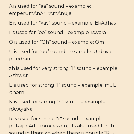
A is used for “aa” sound – example:
emperumAnAr, rAmAnuja
E is used for “yay” sound – example: EkAdhasi
I is used for “ee” sound – example: Iswara
O is used for “Oh” sound – example: Om
U is used for “oo” sound – example: Urdhva
pundram
zh is used for very strong “l” sound – example:
AzhwAr
L is used for strong “l” sound – example: muL
(thorn)
N is used for strong “n” sound – example:
nArAyaNa
R is used for strong "r" sound - example:
puRappAdu (procession); its also used for "tr"
sound in thamizh when there is double "R" -