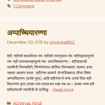
1 Comment
अप्पाच्चियारण्णा
December 20, 2015
by
priyanka1802
श्रीः श्रीमते शठकोपाय नमः श्रीमते रामानुजाय नमः श्रीमद्वरवरमुनये
नमः श्री वानाचलमहामुनये नमः अप्पाच्चियारण्णा – श्रीदाशरथी
स्वामीजी तिरुमाळिगै, सिंगप्पेरुमाल कोयिल तिरुनक्षत्र: श्रवण, हस्त
नक्षत्र अवतार स्थल: श्रीरंगम आचार्य: पोन्नडिक्काल् जीयर शिष्य:
अण्णाविलप्पन (उनके पुत्र), आदि श्रीरंगम में जन्मे, उनके पिता श्री
सिररण्णर द्वारा उनका नाम वरदराजन रखा गया था। उनका जन्म श्री
श्रीदाशरथी स्वामीजी के प्रसिद्ध …
Read more
Categories
AchAryas
,
Hindi