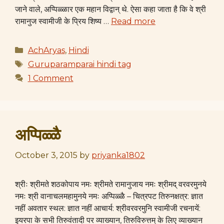
जाने वाले, अप्पिळ्ळार एक महान विद्वान् थे. ऐसा कहा जाता है कि वे श्री
रामानुज स्वामीजी के प्रिय शिष्य …
Read more
Categories
AchAryas
,
Hindi
Tags
Guruparamparai hindi tag
1 Comment
अप्पिळ्ळै
October 3, 2015
by
priyanka1802
श्रीः श्रीमते शठकोपाय नमः श्रीमते रामानुजाय नमः श्रीमद् वरवरमुनये
नमः श्री वानाचलमहामुनये नमः अप्पिळ्ळै – चित्रपट तिरुनक्षत्र: ज्ञात
नहीं अवतार स्थल: ज्ञात नहीं आचार्य: श्रीवरवरमुनि स्वामीजी रचनायें:
इयरपा के सभी तिरुवंतादी पर व्याख्यान, तिरुविरुत्तम् के लिए व्याख्यान