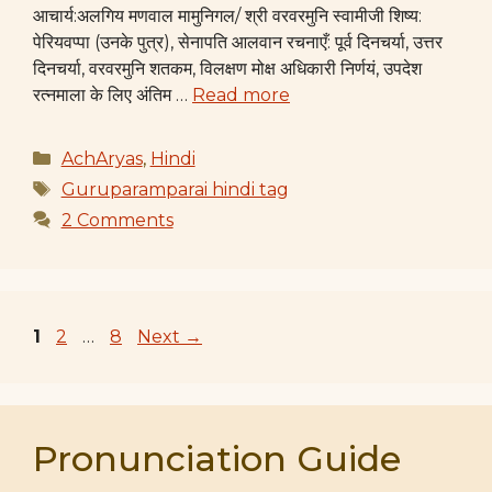
आचार्य:अलगिय मणवाल मामुनिगल/ श्री वरवरमुनि स्वामीजी शिष्य:
पेरियवप्पा (उनके पुत्र), सेनापति आलवान रचनाएँ: पूर्व दिनचर्या, उत्तर
दिनचर्या, वरवरमुनि शतकम, विलक्षण मोक्ष अधिकारी निर्णयं, उपदेश
रत्नमाला के लिए अंतिम …
Read more
Categories
AchAryas
,
Hindi
Tags
Guruparamparai hindi tag
2 Comments
Page
Page
Page
1
2
…
8
Next
→
Pronunciation Guide