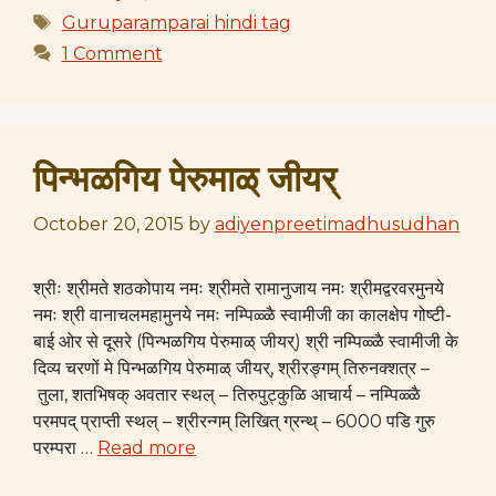
Tags
Guruparamparai hindi tag
1 Comment
पिन्भळगिय पेरुमाळ् जीयर्
October 20, 2015
by
adiyenpreetimadhusudhan
श्रीः श्रीमते शठकोपाय नमः श्रीमते रामानुजाय नमः श्रीमद्वरवरमुनये
नमः श्री वानाचलमहामुनये नमः नम्पिळ्ळै स्वामीजी का कालक्षेप गोष्टी-
बाई ओर से दूसरे (पिन्भळगिय पेरुमाळ् जीयर्) श्री नम्पिळ्ळै स्वामीजी के
दिव्य चरणों मे पिन्भळगिय पेरुमाळ् जीयर्, श्रीरङ्गम् तिरुनक्शत्र –
तुला, शतभिषक् अवतार स्थल् – तिरुपुट्कुळि आचार्य – नम्पिळ्ळै
परमपद् प्राप्ती स्थल् – श्रीरन्गम् लिखित् ग्रन्थ् – 6000 पडि गुरु
परम्परा …
Read more