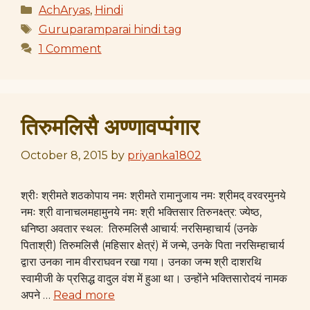
Categories
AchAryas
,
Hindi
Tags
Guruparamparai hindi tag
1 Comment
तिरुमलिसै अण्णावप्पंगार
October 8, 2015
by
priyanka1802
श्रीः श्रीमते शठकोपाय नमः श्रीमते रामानुजाय नमः श्रीमद् वरवरमुनये
नमः श्री वानाचलमहामुनये नमः श्री भक्तिसार तिरुनक्ष्त्र: ज्येष्ठ,
धनिष्ठा अवतार स्थल: तिरुमलिसै आचार्य: नरसिम्हाचार्य (उनके
पिताश्री) तिरुमलिसै (महिसार क्षेत्रं) में जन्मे, उनके पिता नरसिम्हाचार्य
द्वारा उनका नाम वीरराघवन रखा गया। उनका जन्म श्री दाशरथि
स्वामीजी के प्रसिद्ध वादुल वंश में हुआ था। उन्होंने भक्तिसारोदयं नामक
अपने …
Read more