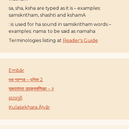
sa, sha, ksha are typed as it is – examples:
samskritham, shashti and kshamA
: is used for ha sound in samskritham words –
examples: nama: to be said as namaha
Terminologies listing at
Reader's Guide
Embār
গুরু পরম্পরা – ভূমিকা 2
गूरूपरंपरा उपक्रमणिका – २
ନାଥମୁନି
Kulaśekhara Āḻvār