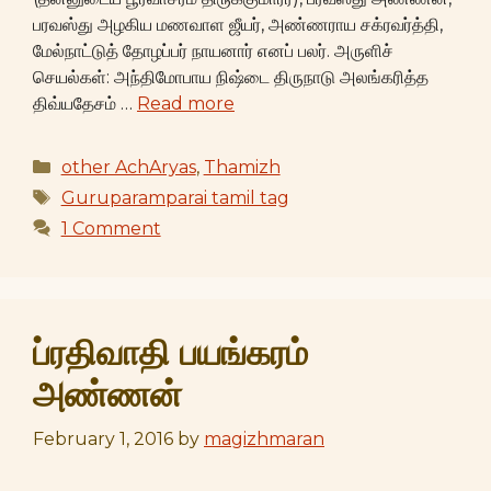
பரவஸ்து அழகிய மணவாள ஜீயர், அண்ணராய சக்ரவர்த்தி,
மேல்நாட்டுத் தோழப்பர் நாயனார் எனப் பலர். அருளிச்
செயல்கள்: அந்திமோபாய நிஷ்டை திருநாடு அலங்கரித்த
திவ்யதேசம் …
Read more
Categories
other AchAryas
,
Thamizh
Tags
Guruparamparai tamil tag
1 Comment
ப்ரதிவாதி பயங்கரம்
அண்ணன்
February 1, 2016
by
magizhmaran