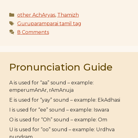
Categories
other AchAryas
,
Thamizh
Tags
Guruparamparai tamil tag
8 Comments
Pronunciation Guide
A is used for “aa” sound – example:
emperumAnAr, rAmAnuja
E is used for “yay” sound – example: EkAdhasi
I is used for “ee” sound – example: Iswara
O is used for “Oh” sound – example: Om
U is used for “oo” sound – example: Urdhva
pundram