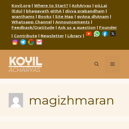
Skip
Koyil.org
|
Where to Start?
|
AchAryas
|
piLLai
to
(Edu)
|
bhagavath gIthA
|
divya prabandham
|
content
granthams
|
Books
|
Site Map
|
gyAna dhAnam
|
Whatsapp Channel
|
Announcements
|
Feedback/Gratitude
|
Ask us a question
|
Founder
YouTube
WhatsApp
Faceboo
X
|
Contribute
|
Newsletter
|
Library
|
Instagram
Telegram
Google
Mail
KOYIL
Menu
ACHARYAS
magizhmaran