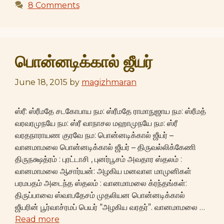
8 Comments
பொன்னடிக்கால் ஜீயர்
June 18, 2015
by
magizhmaran
ஸ்ரீ: ஸ்ரீமதே சடகோபாய நம: ஸ்ரீமதே ராமாநுஜாய நம: ஸ்ரீமத்
வரவரமுநயே நம: ஸ்ரீ வாநாசல மஹாமுநயே நம: ஸ்ரீ
வரதநாராயண குரவே நம: பொன்னடிக்கால் ஜீயர் –
வானமாமலை பொன்னடிக்கால் ஜீயர் – திருவல்லிக்கேணி
திருநக்ஷத்ரம் : புரட்டாசி , புனர்பூசம் அவதார ஸ்தலம் :
வானமாமலை ஆசார்யன்: அழகிய மனவாள மாமுனிகள்
பரமபதம் அடைந்த ஸ்தலம் : வானமாமலை க்ரந்தங்கள்:
திருப்பாவை ஸ்வாபதேசம் முதலியன பொன்னடிக்கால்
ஜீயரின் பூர்வாச்ரமப் பெயர் “அழகிய வரதர்”. வானமாமலை …
Read more