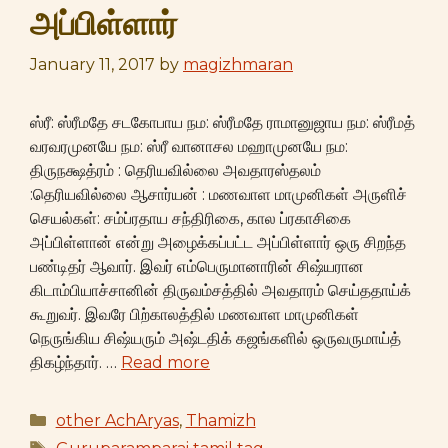
அப்பிள்ளார்
January 11, 2017
by
magizhmaran
ஸ்ரீ: ஸ்ரீமதே சடகோபாய நம: ஸ்ரீமதே ராமானுஜாய நம: ஸ்ரீமத்
வரவரமுனயே நம: ஸ்ரீ வானாசல மஹாமுனயே நம:
திருநக்ஷத்ரம் : தெரியவில்லை அவதாரஸ்தலம்
:தெரியவில்லை ஆசார்யன் : மணவாள மாமுனிகள் அருளிச்
செயல்கள்: சம்ப்ரதாய சந்திரிகை, கால ப்ரகாசிகை
அப்பிள்ளான் என்று அழைக்கப்பட்ட அப்பிள்ளார் ஒரு சிறந்த
பண்டிதர் ஆவார். இவர் எம்பெருமானாரின் சிஷ்யரான
கிடாம்பியாச்சானின் திருவம்சத்தில் அவதாரம் செய்ததாய்க்
கூறுவர். இவரே பிற்காலத்தில் மணவாள மாமுனிகள்
நெருங்கிய சிஷ்யரும் அஷ்டதிக் கஜங்களில் ஒருவருமாய்த்
திகழ்ந்தார். …
Read more
Categories
other AchAryas
,
Thamizh
Tags