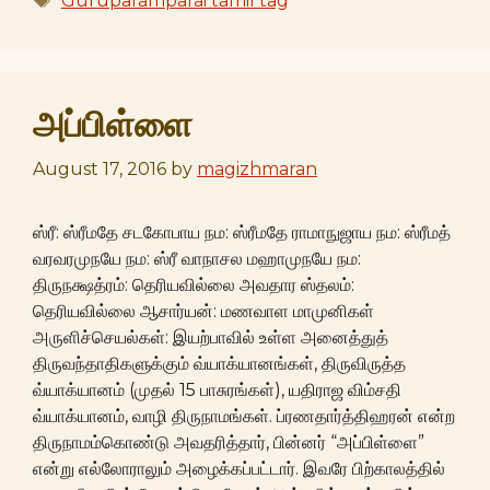
Guruparamparai tamil tag
அப்பிள்ளை
August 17, 2016
by
magizhmaran
ஸ்ரீ: ஸ்ரீமதே சடகோபாய நம: ஸ்ரீமதே ராமாநுஜாய நம: ஸ்ரீமத்
வரவரமுநயே நம: ஸ்ரீ வாநாசல மஹாமுநயே நம:
திருநக்ஷத்ரம்: தெரியவில்லை அவதார ஸ்தலம்:
தெரியவில்லை ஆசார்யன்: மணவாள மாமுனிகள்
அருளிச்செயல்கள்: இயற்பாவில் உள்ள அனைத்துத்
திருவந்தாதிகளுக்கும் வ்யாக்யானங்கள், திருவிருத்த
வ்யாக்யானம் (முதல் 15 பாசுரங்கள்), யதிராஜ விம்சதி
வ்யாக்யானம், வாழி திருநாமங்கள். ப்ரணதார்த்திஹரன் என்ற
திருநாமம்கொண்டு அவதரித்தார், பின்னர் “அப்பிள்ளை”
என்று எல்லோராலும் அழைக்கப்பட்டார். இவரே பிற்காலத்தில்