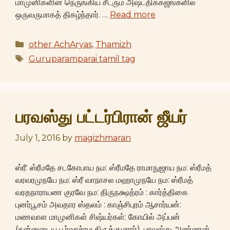
மாமுனிகளின் நெருங்கிய சீடரும் அஷ்டதிக்கஜங்களில்
ஒருவருமாகத் திகழ்ந்தார். …
Read more
Categories
other AchAryas
,
Thamizh
Tags
Guruparamparai tamil tag
பரவஸ்து பட்டர்பிரான் ஜீயர்
July 1, 2016
by
magizhmaran
ஸ்ரீ: ஸ்ரீமதே சடகோபாய நம: ஸ்ரீமதே ராமாநுஜாய நம: ஸ்ரீமத்
வரவரமுநயே நம: ஸ்ரீ வாநாசல மஹாமுநயே நம: ஸ்ரீமத்
வரதநாராயண குரவே நம: திருநக்ஷத்ரம் : கார்த்திகை
புனர்பூசம் அவதார ஸ்தலம் : காஞ்சிபுரம் ஆசார்யன்:
மணவாள மாமுனிகள் சிஷ்யர்கள்: கோயில் அப்பன்
(தன்னுடைய பூர்வாச்ரம திருக்குமாரர்), பரவஸ்து அண்ணன்,