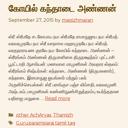
கோயில் கந்தாடை அண்ணன்
September 27, 2015
by
magizhmaran
ஸ்ரீ: ஸ்ரீமதே சடகோபாய நம: ஸ்ரீமதே ராமாநுஜாய நம: ஸ்ரீமத்
வரவரமுநயே நம: ஸ்ரீ வாநாசல மஹாமுநயே நம: ஸ்ரீமத்
வரதநாராயண குரவே நம: கோயில் கந்தாடை அண்ணன் –
ஸ்ரீரங்கம் அண்ணன் திருமாளிகை திருநக்ஷத்ரம்: புரட்டாசி
பூரட்டாதி ஆசார்யன்: மணவாள மாமுனிகள் அவதார ஸ்தலம்:
ஸ்ரீரங்கம் சிஷ்யர்கள்: கந்தாடை அண்ணன் (திருமகனார்),
கந்தாடை இராமாநுஜ ஐயங்கார் மற்றும் பலர்
அருளிச்செயல்கள்: ஸ்ரீ பராங்குச பஞ்ச விம்சதி, வரவரமுனி
அஷ்டகம், மாமுனிகள் கண்ணிநுண்சிறுத்தாம்பு உயர்ந்ததான
யதிராஜ பாதுகை …
Read more
Categories
other AchAryas
,
Thamizh
Tags
Guruparamparai tamil tag