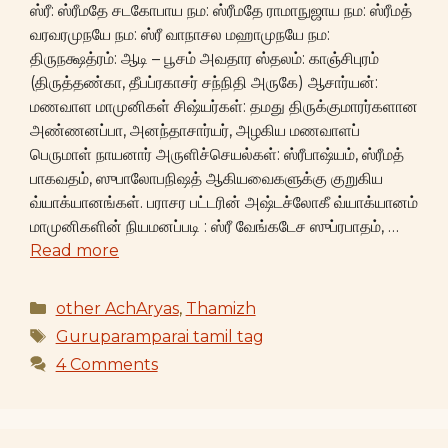
ஸ்ரீ: ஸ்ரீமதே சடகோபாய நம: ஸ்ரீமதே ராமாநுஜாய நம: ஸ்ரீமத்
வரவரமுநயே நம: ஸ்ரீ வாநாசல மஹாமுநயே நம:
திருநக்ஷத்ரம்: ஆடி – பூசம் அவதார ஸ்தலம்: காஞ்சிபுரம்
(திருத்தண்கா, தீபப்ரகாசர் சந்நிதி அருகே) ஆசார்யன்:
மணவாள மாமுனிகள் சிஷ்யர்கள்: தமது திருக்குமாரர்களான
அண்ணனப்பா, அனந்தாசார்யர், அழகிய மணவாளப்
பெருமாள் நாயனார் அருளிச்செயல்கள்: ஸ்ரீபாஷ்யம், ஸ்ரீமத்
பாகவதம், ஸுபாலோபநிஷத் ஆகியவைகளுக்கு குறுகிய
வ்யாக்யானங்கள். பராசர பட்டரின் அஷ்டச்லோகீ வ்யாக்யானம்
மாமுனிகளின் நியமனப்படி : ஸ்ரீ வேங்கடேச ஸுப்ரபாதம், …
Read more
Categories
other AchAryas
,
Thamizh
Tags
Guruparamparai tamil tag
4 Comments