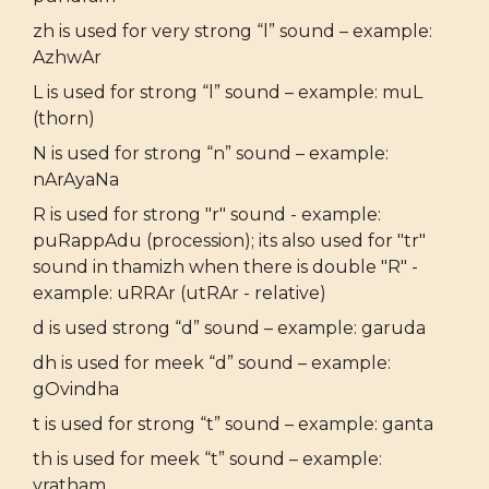
zh is used for very strong “l” sound – example:
AzhwAr
L is used for strong “l” sound – example: muL
(thorn)
N is used for strong “n” sound – example:
nArAyaNa
R is used for strong "r" sound - example:
puRappAdu (procession); its also used for "tr"
sound in thamizh when there is double "R" -
example: uRRAr (utRAr - relative)
d is used strong “d” sound – example: garuda
dh is used for meek “d” sound – example:
gOvindha
t is used for strong “t” sound – example: ganta
th is used for meek “t” sound – example:
vratham