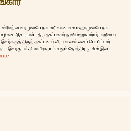
்கார்
நம: ஸ்ரீமத் வரவரமுனயே நம: ஸ்ரீ வானாசல மஹாமுனயே நம:
ருமழிசை ஆசார்யன் : திருதகப்பனார் நரஸிம்ஹாசார்யர் மஹீஸார
 இவர்க்குத் திருத் தகப்பனார் வீர ராகவன் எனப் பெயரிட்டார்.
ார். இவரது பக்தி ஸாரோதயம் எனும் தோத்திர நூலில் இவர்
more