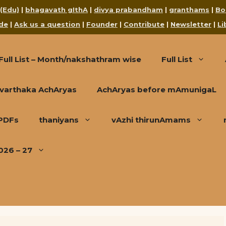
 (Edu)
|
bhagavath gIthA
|
divya prabandham
|
granthams
|
Bo
de
|
Ask us a question
|
Founder
|
Contribute
|
Newsletter
|
Li
Full List – Month/nakshathram wise
Full List
varthaka AchAryas
AchAryas before mAmunigaL
 PDFs
thaniyans
vAzhi thirunAmams
026 – 27