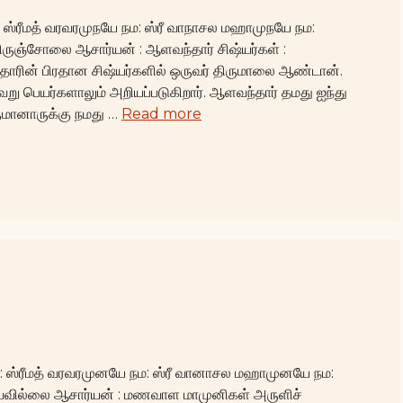
: ஸ்ரீமத் வரவரமுநயே நம: ஸ்ரீ வாநாசல மஹாமுநயே நம:
ாலிருஞ்சோலை ஆசார்யன் : ஆளவந்தார் சிஷ்யர்கள் :
்தாரின் பிரதான சிஷ்யர்களில் ஒருவர் திருமாலை ஆண்டான்.
வேறு பெயர்களாலும் அறியப்படுகிறார். ஆளவந்தார் தமது ஐந்து
மானாருக்கு நமது …
Read more
நம: ஸ்ரீமத் வரவரமுனயே நம: ஸ்ரீ வானாசல மஹாமுனயே நம:
ரியவில்லை ஆசார்யன் : மணவாள மாமுனிகள் அருளிச்