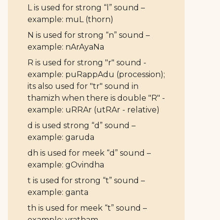
L is used for strong “l” sound –
example: muL (thorn)
N is used for strong “n” sound –
example: nArAyaNa
R is used for strong "r" sound -
example: puRappAdu (procession);
its also used for "tr" sound in
thamizh when there is double "R" -
example: uRRAr (utRAr - relative)
d is used strong “d” sound –
example: garuda
dh is used for meek “d” sound –
example: gOvindha
t is used for strong “t” sound –
example: ganta
th is used for meek “t” sound –
example: vratham