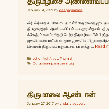
திருமழிசை அண்ணாவப்பங
January 31, 2017
by
deepaprakasa
ஸ்ரீ: ஸ்ரீமதே சடகோபாய நம: ஸ்ரீமதே ராமானுஜாய 
திருநக்ஷத்ரம் : ஆனி அவிட்டம் அவதார ஸ்தலம் : தி
க்ஷேத்ரம் என ப்ரசித்தி பெற்ற திருமழிசையில் பிறந்த
முதலியாண்டானின் வாதூல குலத்தில் திருவவதரித்த
பிதாமகர் திருநாமம் ரகுவராசார்யர் என்று …
Read 
Categories
other AchAryas
,
Thamizh
Tags
Guruparamparai tamil tag
திருமாலை ஆண்டான்
January 27, 2017
by
andalrajagopalan