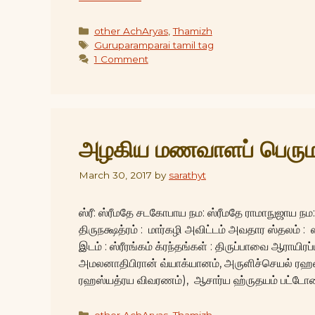
Categories
other AchAryas
,
Thamizh
Tags
Guruparamparai tamil tag
1 Comment
அழகிய மணவாளப் பெருமா
March 30, 2017
by
sarathyt
ஸ்ரீ: ஸ்ரீமதே சடகோபாய நம: ஸ்ரீமதே ராமாநுஜாய நம
திருநக்ஷத்ரம் : மார்கழி அவிட்டம் அவதார ஸ்தலம் : 
இடம் : ஸ்ரீரங்கம் க்ரந்தங்கள் : திருப்பாவை ஆராயிர
அமலனாதிபிரான் வ்யாக்யானம், அருளிச்செயல் ரஹ
ரஹஸ்யத்ரய விவரணம்), ஆசார்ய ஹ்ருதயம் பட்டோல
Categories
other AchAryas
,
Thamizh