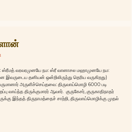
்ளான்
n
நம: ஸ்ரீமத் வரவரமுனயே நம: ஸ்ரீ வானாசல மஹாமுனயே நம:
ம் என இவருடைய தனியன் ஒன்றிலிருந்து தெரிய வருகிறது)
பெருமானார் அருளிச்செய்தவை: திருவாய்மொழி 6000 படி
்பு வாய்ந்த திருக்குமாரர் ஆவார். குருகேசர், குருகாதிநாதர்
ுக்கு இந்தத் திருநாமத்தைச் சாற்றி, திருவாய்மொழிக்கு முதல்