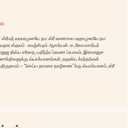
sn
நம: ஸ்ரீமத் வரவரமுனயே நம: ஸ்ரீ வானாசல மஹாமுனயே நம:
வதார ஸ்தலம் : காஞ்சிபுரம் ஆசார்யன்: சடகோபாசார்யர்
ுஜ திவ்ய சரிதை, யதீந்த்ர ப்ரவண ப்ரபாவம், இராமானுச
ீஸுக்திகளுக்கு வ்யாக்யானங்கள், ரஹஸ்ய க்ரந்தங்கள்
்திருநாமம் – “செய்ய தாமரை தாழிணை”க்கு வ்யாக்யானம், ஸ்ரீ