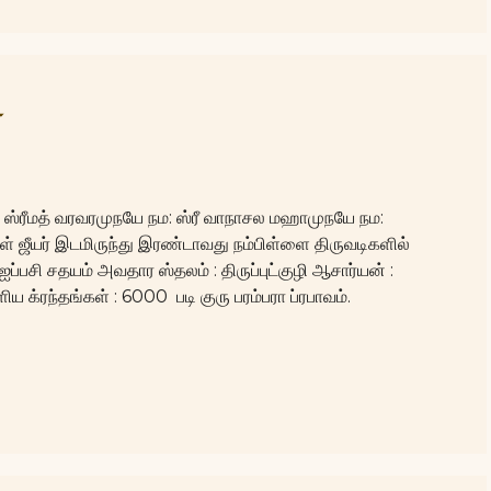
்
: ஸ்ரீமத் வரவரமுநயே நம: ஸ்ரீ வாநாசல மஹாமுநயே நம:
் ஜீயர் இடமிருந்து இரண்டாவது நம்பிள்ளை திருவடிகளில்
: ஐப்பசி சதயம் அவதார ஸ்தலம் : திருப்புட்குழி ஆசார்யன் :
ய க்ரந்தங்கள் : 6000 படி குரு பரம்பரா ப்ரபாவம்.