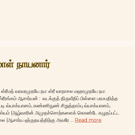
ள் நாயனார்
: ஸ்ரீமத் வரவரமுநயே நம: ஸ்ரீ வாநாசல மஹாமுநயே நம:
ஸ்ரீரங்கம் ஆசார்யன் : வடக்குத் திருவீதிப் பிள்ளை பரமபதித்த
ப்படி வ்யாக்யானம், கண்ணிநுண் சிறுத்தாம்பு வ்யாக்யானம்,
ஸ்யம் (ஆழ்வாரின் அமுதச்சொற்களைக் கொண்டே எழுதப்பட்ட
ை (ஆசார்ய ஹ்ருதயத்திற்கு அவரே …
Read more