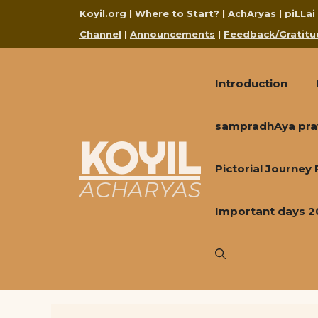
Skip
Koyil.org
|
Where to Start?
|
AchAryas
|
piLLai
to
Channel
|
Announcements
|
Feedback/Gratitu
content
Introduction
sampradhAya pra
KOYIL
Pictorial Journey
ACHARYAS
Important days 2