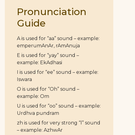
Pronunciation
Guide
A is used for “aa” sound – example:
emperumAnAr, rAmAnuja
E is used for “yay” sound –
example: EkAdhasi
I is used for “ee” sound – example:
Iswara
O is used for “Oh” sound –
example: Om
U is used for “oo” sound – example:
Urdhva pundram
zh is used for very strong “l” sound
– example: AzhwAr