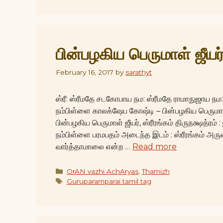
பின்பழகிய பெருமாள் ஜீயர
February 16, 2017
by
sarathyt
ஸ்ரீ: ஸ்ரீமதே சடகோபாய நம: ஸ்ரீமதே ராமாநுஜாய நம
நம்பிள்ளை காலக்ஷேப கோஷ்டி – பின்பழகிய பெருமாள
பின்பழகிய பெருமாள் ஜீயர், ஸ்ரீரங்கம் திருநக்ஷத்ரம் 
நம்பிள்ளை பரமபதம் அடைந்த இடம் : ஸ்ரீரங்கம் அருளி
வார்த்தாமாலை என்ற …
Read more
Categories
OrAN vazhi AchAryas
,
Thamizh
Tags
Guruparamparai tamil tag