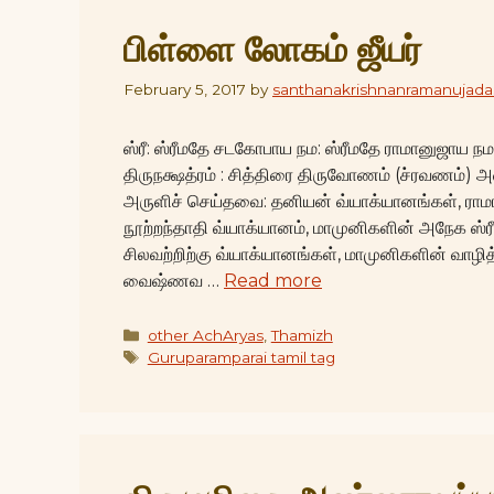
பிள்ளை லோகம் ஜீயர்
February 5, 2017
by
santhanakrishnanramanujada
ஸ்ரீ: ஸ்ரீமதே சடகோபாய நம: ஸ்ரீமதே ராமானுஜாய 
திருநக்ஷத்ரம் : சித்திரை திருவோணம் (ச்ரவணம்) அ
அருளிச் செய்தவை: தனியன் வ்யாக்யானங்கள், ராமான
நூற்றந்தாதி வ்யாக்யானம், மாமுனிகளின் அநேக ஸ்ர
சிலவற்றிற்கு வ்யாக்யானங்கள், மாமுனிகளின் வாழித
வைஷ்ணவ …
Read more
Categories
other AchAryas
,
Thamizh
Tags
Guruparamparai tamil tag