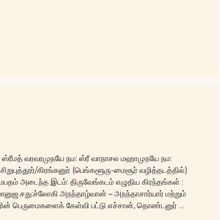
: ஸ்ரீமத் வரவரமுநயே நம: ஸ்ரீ வாநாசல மஹாமுநயே நம:
 சிறுபுத்தூர்/கிரங்கனுர் (பெங்களூரு-மைசூர் வழித்தடத்தில்)
மபதம் அடைந்த இடம்: திருவேங்கடம் எழுதிய கிரந்தங்கள் :
ுஜ சது:ச்லோகி அநந்தாழ்வான் – அநந்தாசார்யார் மற்றும்
ரின் பெருமைகளைக் கேள்வி பட்டு எச்சான், தொண்டனுர் …