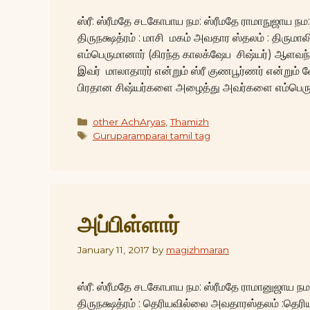
ஸ்ரீ: ஸ்ரீமதே சடகோபாய நம: ஸ்ரீமதே ராமாநுஜாய நம
திருநக்ஷத்ரம் : மாசி மகம் அவதார ஸ்தலம் : திரும
எம்பெருமானார் (கிரந்த காலக்ஷேப சிஷ்யர்) ஆளவந
இவர் மாலாதாரர் என்றும் ஸ்ரீ குணபூர்ணர் என்றும் 
பிரதான சிஷ்யர்களை அழைத்து அவர்களை எம்பெரு
Categories
other AchAryas
,
Thamizh
Tags
Guruparamparai tamil tag
அப்பிள்ளார்
January 11, 2017
by
magizhmaran
ஸ்ரீ: ஸ்ரீமதே சடகோபாய நம: ஸ்ரீமதே ராமானுஜாய 
திருநக்ஷத்ரம் : தெரியவில்லை அவதாரஸ்தலம் :தெ