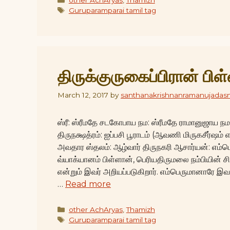
Tags
Guruparamparai tamil tag
திருக்குருகைப்பிரான் பிள
March 12, 2017
by
santhanakrishnanramanujadas
ஸ்ரீ: ஸ்ரீமதே சடகோபாய நம: ஸ்ரீமதே ராமானுஜாய 
திருநக்ஷத்ரம்: ஐப்பசி பூராடம் (ஆவணி மிருகசீர்ஷ
அவதார ஸ்தலம்: ஆழ்வார் திருநகரி ஆசார்யன்: எம்
வ்யாக்யானம் பிள்ளான், பெரியதிருமலை நம்பியின் சிறப
என்றும் இவர் அறியப்படுகிறார். எம்பெருமானாரே இவர
…
Read more
Categories
other AchAryas
,
Thamizh
Tags
Guruparamparai tamil tag