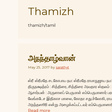
Thamizh
thamizh/tamil
அநந்தாழ்வான்
May 25, 2017
by
sarathyt
ஸ்ரீ: ஸ்ரீமதே சடகோபாய நம: ஸ்ரீமதே ராமாநுஜாய நம
திருநக்ஷத்ரம் : சித்திரை, சித்திரை அவதார ஸ்தலம் :
ஆசார்யன் : அருளாளப் பெருமாள் எம்பெருமானார் பர
வேங்கடேச இதிகாச மாலை, கோதா சது:ச்லோகி, ராமான
அநந்தஸூரி என்று அழைக்கப்பட்டவர் எம்பெருமானா
Read more