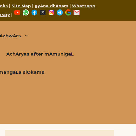
oks
|
Site Map
|
gyAna dhAnam
|
Whatsapp
YouTube
WhatsApp
Facebook
X
Instagram
Telegram
Google
Mail
brary
|
AzhwArs
AchAryas after mAmunigaL
mangaLa slOkams