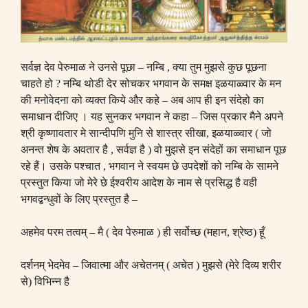
सर्वज्ञ देव पेरुमाळ ने उनसे पूछा
–
नम्बि
,
क्या तुम मुझसे कुछ पूछना
चाहते हो
?
नम्बि थोडी देर सोचकर भगवान के समक्ष इळयाळ्वार के मन
की मनोवेदना को व्यक्त किये और कहे
–
अब आप ही इन संदेहो का
समाधान दीजिए । यह सुनकर भगवान ने कहा
–
जिस प्रकार मैने अपने
श्री कृष्णावतार मे सान्दीपणि मुनि से शास्त्र सीखा
,
इळयाळ्वार
(
जो
अनन्त शेष के अवतार है
,
सर्वज्ञ है
)
वो मुझसे इन संदेहों का समाधान पूछ
रहे हैं। उसके पश्चात
,
भगवान ने स्वयम छे उपदेशों को नम्बि के सामने
प्रस्तुत किया जो मेरे छे ईश्वरीय आदेश के नाम से प्रसिद्ध है वही
भगवद्बन्धुवों के लिए प्रस्तुत है
–
अहमेव परम तत्वम्
–
मै
(
देव पेरुमाळ
)
ही सर्वोच्छ
(
महान
,
श्रेष्ठ
)
हूँ
दर्शनम् भेदमेव
–
जिवात्मा और अचेतनम्
(
अचेत
)
मुझसे
(
मेरे दिव्य शरीर
से
)
विभिन्न है