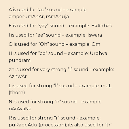
A is used for “aa” sound – example:
emperumAnAr, rAmAnuja
E is used for “yay” sound – example: EkAdhasi
I is used for “ee” sound – example: Iswara
O is used for “Oh” sound – example: Om
U is used for “oo” sound – example: Urdhva
pundram
zh is used for very strong “l” sound – example:
AzhwAr
L is used for strong “l” sound – example: muL
(thorn)
N is used for strong “n” sound – example:
nArAyaNa
R is used for strong "r" sound - example:
puRappAdu (procession); its also used for "tr"