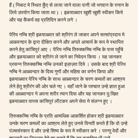
हैं
(
निकट मे स्थित कुँए से लाया जाने वाला पानी जो भगवान के स्नान के
लिये उपयोग किया जाता था
)
। इळयाळ्वार खुशी खुशी स्वीकर किये
और यह कैंकर्य वह प्रतिदिन करने लगे ।
पेरिय नम्बि श्री इळयाळ्वार को श्रीरंग ले जाकर अपने सत्सांप्रदाय मे
आळवन्दार के द्वारा दीक्षित करने और अगले आचार्य के रूप मे स्थापित
करने हेतु कांचिपुरं आए । पेरिय नम्बि तिरुक्कच्चि नम्बि के पास पहुँचे
और इळयाळ्वार को श्रीरंग ले जाने का निवेदन किया । यह जानकर
प्रसन्न तिरुक्कच्चि नम्बि उनको इज़ाज़त दिये । उसके बाद श्री पेरिय
नम्बि ने आळ्वन्दार के दिव्य गुणों और महिमा का वर्णन किया और
इळयाळ्वार पेरिय नम्बि के साथ आळ्वन्दार के चरण कमलों का आश्रय
लेने हेतु श्रीरंग की ओर चले गए । वहाँ जाने के पश्चात उन्हे ज्ञात हुआ
की आळ्वान्दार ने अपना शरीर त्याग दिया और यह जानकर दुःखित
इळयाळ्वार वापस कांचिपुरं लौटकर अपने सेवा मे संलग्न हुए ।
तिरुक्कच्चि नम्बि के प्रति अत्यधिक आकर्शित होकर श्री इळयाळ्वार
उनके चरण कमलों का आश्रय लेते हुए उनसे विनती करते हैं कि वो उन्हे
पंञ्चसंस्कार दे और उन्हे शिष्य के रूप मे स्वीकार करे । परन्तु वेदों और