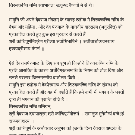
तिरुक्कच्चि नम्बि स्वाभावतः उत्कृष्ट वैष्णवों मे से थे।
मामुनि जी अपने देवराज मंगलम् के ग्यारह श्लोक मे तिरुक्कच्चि नम्बि के
वैभव और महिमा
,
और देव पेरुमाळ के माननीय वात्सल्य
(
अनुरक्ति
)
को
प्रकाशित करते हुए कुछ इस प्रकार से करते हैं
–
श्री कांचिपूर्णमिश्रेण प्रीत्या सर्वाभिभाषिने । अतीतार्चाव्यवस्थाय
हस्त्यद्रीशाय मंगलं ॥
ऐसे देवराजपेरुमाळ के लिए सब शुभ हो जिन्होने तिरुक्कच्चि नम्बि के
प्रति आसक्ति के कारण अर्चविग्रहसमाधि के नियम को तोड दिया और
उनसे परस्पर चिरस्मरणीय वार्तालप किये ।
मामुनि इस श्लोक मे देवपेरुमाळ और तिरुक्कच्चि नम्बि के संबन्ध को
प्रकाशित करते हैं और यह भी दर्शाते हैं कि हमे कभी भी भगवन के भक्तों
द्वारा ही भगवान की प्राप्ति होति है ।
तिरुक्कच्चि नम्बि तनियन्
–
श्री देवराज दयापात्रम् श्री कांचिपूर्णमोत्तमं । रामानुज मुनेर्मान्यं वन्देऽहं
सज्जनाश्रयं ॥
श्री कांचिपूर्ण के अर्चावतार अनुभव को
(
उनके दिव्य देवराज अष्टकं के