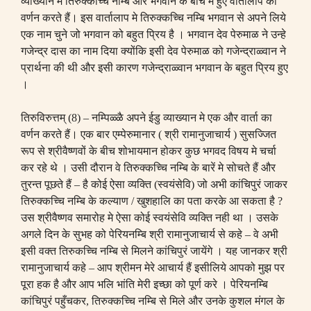
व्याख्यान मे तिरुक्कच्चि नम्बि और भगवान के बींच मे हुए वार्तालाप का
वर्णन करते हैं। इस वार्तालाप मे तिरुक्कच्चि नम्बि भगवान से अपने लिये
एक नाम चुने जो भगवान को बहुत प्रिय है । भगवान देव पेरुमाळ ने उन्हे
गजेन्द्र दास का नाम दिया क्योंकि इसी देव पेरुमाळ को गजेन्द्राळ्वान ने
प्रार्थना की थी और इसी कारण गजेन्द्राळ्वान भगवान के बहुत प्रिय हुए
।
तिरुविरुत्तम्
(8) –
नम्पिळ्ळै अपने ईडु व्याख्यान मे एक और वार्ता का
वर्णन करते हैं। एक बार एम्पेरुमानार
(
श्री रामानुजाचार्य
)
सुसज्जित
रूप से श्रीवैष्णवों के बीच शोभायमान होकर कुछ भगवद विषय मे चर्चा
कर रहे थे । उसी दौरान वे तिरुक्कच्चि नम्बि के बारें मे सोचते हैं और
तुरन्त पूछते हैं
–
है कोई ऐसा व्यक्ति
(
स्वयंसेवि
)
जो अभी कांचिपुरं जाकर
तिरुक्कच्चि नम्बि के कल्याण
/
खुशहालि का पता करके आ सकता है
?
उस श्रीवैष्णव समारोह मे ऐसा कोई स्वयंसेवि व्यक्ति नही था । उसके
अगले दिन के सुभह को पेरियनम्बि श्री रामानुजाचार्य से कहे
–
वे अभी
इसी वक्त तिरुकच्चि नम्बि से मिलने कांचिपुरं जायेंगे । यह जानकर श्री
रामानुजाचार्य कहे
–
आप श्रीमन मेरे आचार्य हैं इसीलिये आपको मुझ पर
पूरा हक है और आप भलि भांति मेरी इच्छा को पूर्ण करे । पेरियनम्बि
कांचिपुरं पहुँचकर
, तिरुक्कच्चि
नम्बि से मिले और उनके कुशल मंगल के