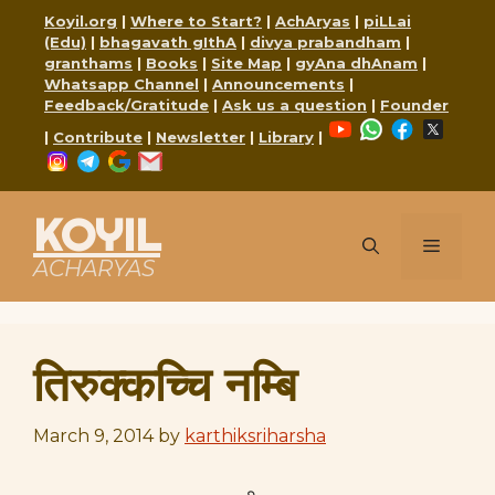
Skip
Koyil.org
|
Where to Start?
|
AchAryas
|
piLLai
to
(Edu)
|
bhagavath gIthA
|
divya prabandham
|
content
granthams
|
Books
|
Site Map
|
gyAna dhAnam
|
Whatsapp Channel
|
Announcements
|
Feedback/Gratitude
|
Ask us a question
|
Founder
YouTube
WhatsApp
Faceboo
X
|
Contribute
|
Newsletter
|
Library
|
Instagram
Telegram
Google
Mail
KOYIL
Menu
ACHARYAS
तिरुक्कच्चि नम्बि
March 9, 2014
by
karthiksriharsha