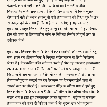
शास्त्रों का निरूपण देते हुए कहते हैं कि वह कदाचित भी उन्हे
पंञ्चसंस्कार दे नही सकते और उसके वो काबिल नही क्योंकि
तिरुक्कच्चि नम्बि अब्राह्मण वर्ण के थे जिसके कारण वे नियमानुसार
दीक्षाचार्य नही हो सकते
(
परन्तु वो श्री इळयाळ्वार को शिक्षा गुरु के तौर
से उपदेश देने के सक्षम हैं और यहि कायम रखेंगे
)
। यह जानकर
इळयाळ्वार बहुत निरुत्साहित हुए परन्तु वेदों और शास्त्रों मे दृध विश्वास
होने की वजह से तिरुक्कच्चि नम्बि के निश्चित निर्णय को पूर्ण तरह से
स्वीकार किये ।
इळयाळ्वर तिरुक्कच्चि नम्बि के उच्छिष्ट
(
अवशेष
)
को ग्रहण करने हेतु
उन्हे अपने घर
(
तिरुमालिगै
)
मे नियुक्त तदीयाराधन के लिये निमंत्रण
भेजते हैं। तिरुकच्चि नम्बि स्वीकार करते हैं और यह जानकर इळयाळ्वार
अपने घर भागकर जाते हैं और अपनी पत्नी को प्रसन्न्तापूर्वक बताते हैं
कि आज के तदीयाराधन मे विशेष भोजन की व्यवस्था करो और अपना
नित्यकर्मानुष्ठान सम्पूर्ण कर देव पेरुमाळ का तिरुमंजनतीर्थ सेवा भी
सम्पूर्ण कर घर लौटते हैं। इळयाळ्वार मंदिर के दक्षिण भाग से होते हुए
तिरुकच्चि नम्बि के घर जाते हैं और उसी दौरान तिरुकच्चि नम्बि मंदिर के
उत्तर भाग से होते हुए इळयाळ्वार के घर पहुँचते हैं। पहुँचने के पश्चात
इळयाळ्वार की पत्नी से निवेदन करते हैं कि तुरन्त उन्हे भोग प्रसाद