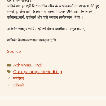
द्वारा
)
जान सकते हैं।
चलिये अब हम श्री तिरुक्कच्चि नम्बि के चरणकमलों का आश्रय लेते हुए
उनसे प्रार्थना करें कि हम सभी भक्तों मे उनके जैसि आसक्ति हमारे
(
)
वर्तमानाऽचार्य, पूर्वाचार्य और श्री भगवान
एम्पेरुमान
मे हो ।
अडियेन सेतलूर सीरिय श्रीहर्ष केशव कार्तीक रामानुज दासन्
अडियेन वैजयन्त्याण्डाळ रामानुज दासि
Source
Categories
AchAryas
,
Hindi
Tags
Guruparamparai hindi tag
नन्जीयर
नम्पिळ्ळै