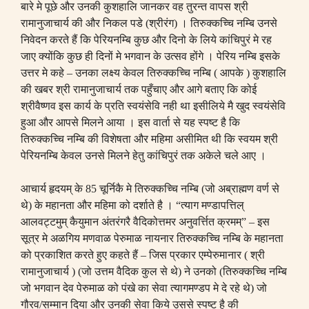
बारे मे पूछे और उनकी कुशहालि जानकर वह तुरन्त वापस श्री
रामानुजाचार्य की और निकल पडे
(
श्रीरंग
)
। तिरुक्कच्चि नम्बि उनसे
निवेदन करते हैं कि पेरियनम्बि कुछ और दिनो के लिये कांचिपुरं मे रह
जाए क्योंकि कुछ ही दिनों मे भगवान के उत्सव होंगे । पेरिय नम्बि इसके
उत्तर मे कहे
–
उनका लक्ष्य केवल तिरुक्कच्चि नम्बि
(
आपके
)
कुशहालि
की खबर श्री रामानुजाचार्य तक पहुँचाए और आगे बताए कि कोई
श्रीवैष्णव इस कार्य के प्रति स्वयंसेवि नही था इसीलिये मै खुद स्वयंसेवि
हुआ और आपसे मिलने आया । इस वार्ता से यह स्पष्ट है कि
तिरुक्कच्चि नम्बि की विशेषता और महिमा असीमित थी कि स्वयम श्री
पेरियनम्बि केवल उनसे मिलने हेतु कांचिपुरं तक अकेले चले आए ।
आचार्य हृदयम् के
85
चूर्निकै मे तिरुक्कच्चि नम्बि
(
जो अब्राह्मण वर्ण से
थे
)
के महानता और महिमा को दर्शाते है ।
“
त्याग मण्डापत्तिल्
आलवट्टमुम् कैयुमान अंतरंगरै वैदिकोत्तमर अनुवर्त्तित क्रमम्
” –
इस
सूत्र मे अळगिय मणवाळ पेरुमाळ नायनार तिरुक्कच्चि नम्बि के महानता
को प्रकाशित करते हुए कहते हैं
–
जिस प्रकार एम्पेरुमानार
(
श्री
रामानुजाचार्य
) (
जो उत्तम वैदिक कुल से थे
)
ने उनको
(तिरुक्कच्चि
नम्बि
जो भगवान देव पेरुमाळ को पंखे का सेवा त्यागमण्डप मे दे रहे थे
)
जो
गौरव
/
सम्मान दिया और उनकी सेवा किये उससे स्पष्ट है की