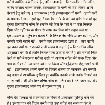
परोसें क्योंकि उन्हे कैंकर्य हेतु जल्दि जाना है । तिरुक्कचि नम्बि जल्दि
जल्दि प्रसाद ग्रहण करके
,
इळयाळ्वार के पत्नी से विदा लेकर अपने
कैंकर्य हेतु चले गए । तन्जम्माळ
(
श्री इळयाळ्वार की पत्नी
)
उनके पती
के भावनाओं ना समझते हुए तिरुकच्चि नम्बि के वर्ण को दृष्टि मे रखते हुए
तुरन्त तिरुकच्चि नम्बि के अवशेष जो केले के पत्तों मे था उसे निकाल
दिया और वहाँ गाय के गोबर से साफ़ कर दिया और नहाने चले गए ।
इळयाळ्वार घर पहुँचकर देखते हैं कि तिरुकच्चि नम्बि आकर चले गए और
उनकी पत्नी नहाने गई । उसके बाद इळयाळ्वार पूछते हैं
–
आप नहाने
इस वक्त क्यों गए
?
उनकी पत्नी जवाब मे कहती है
– तिरुकच्चि
नम्बि
अब्राह्मण वर्ण के हैं
(
यानि जिनके पास उपवीत नही है
)
और उनको जिस
केले के पत्ते मे प्रसाद परोसा उसी को अवशेष सहित मैने फेक दिया और
गाय के गोबर से उस जगह को साफ़ किया और शुद्धिकरण हेतु नहाने चली
गई । इळयाळ्वार अपनी पत्नी के विचार धारणा को जानकर और उनकी
यह बर्ताव से अत्यधिक दुःखित हुए क्योंकि उनकी पत्नी उनके विचारों को
समझ नही सकी और तिरुकच्चि नम्बि के महिमा को वे नही जान पाए और
तुरन्त इळयाळ्वार अपने घर से प्रस्थान हुए ।
नम्बि देव पेरुमाळ से वारतालाप के विषय मे अत्यधिक प्रसिद्ध माने गये
हैं। इळयाळ्वार को विलंब करने वाले कुछ संदेहों का समाधान हेतु वे