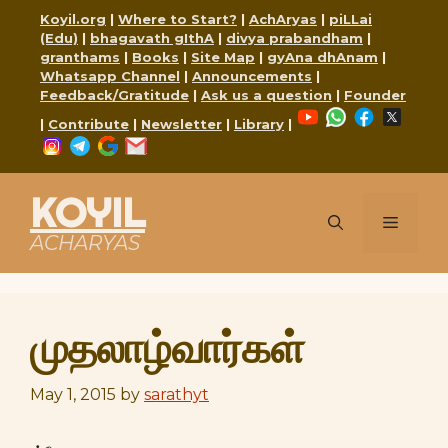
Skip
Koyil.org
|
Where to Start?
|
AchAryas
|
piLLai
to
(Edu)
|
bhagavath gIthA
|
divya prabandham
|
content
granthams
|
Books
|
Site Map
|
gyAna dhAnam
|
Whatsapp Channel
|
Announcements
|
Feedback/Gratitude
|
Ask us a question
|
Founder
YouTube
WhatsApp
Faceboo
X
|
Contribute
|
Newsletter
|
Library
|
Instagram
Telegram
Google
Mail
KOYIL
Menu
ACHARYAS
முதலாழ்வார்கள்
May 1, 2015
by
sarathyt