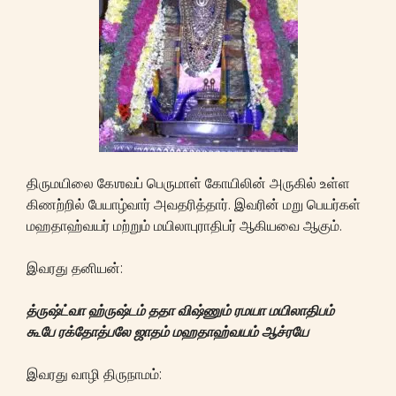
திருமயிலை கேஶவப் பெருமாள் கோயிலின் அருகில் உள்ள
கிணற்றில் பேயாழ்வார் அவதரித்தார். இவரின் மறு பெயர்கள்
மஹதாஹ்வயர் மற்றும் மயிலாபுராதிபர் ஆகியவை ஆகும்.
இவரது தனியன்:
த்ருஷ்ட்வா
ஹ்ருஷ்டம்
ததா
விஷ்ணும்
ரமயா
மயிலாதிபம்
கூபே
ரக்தோத்பலே
ஜாதம்
மஹதாஹ்வயம்
ஆச்ரயே
இவரது வாழி திருநாமம்: