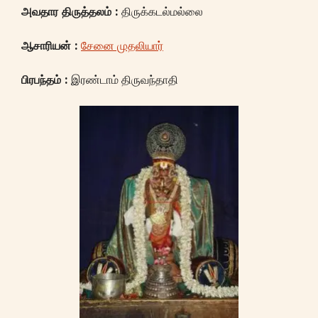
அவதார திருத்தலம்
:
திருக்கடல்மல்லை
ஆசாரியன்
:
சேனை முதலியார்
பிரபந்தம்
:
இரண்டாம் திருவந்தாதி