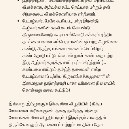
பூதத்தாழ்வார் வெளிச்சத்திற்காக தன் அன்பையே
விளக்காக, ஆர்வத்தையே நெய்யாக மற்றும் தன்
சிந்தையை விளக்கொளியாக ஏற்றினார்.
பேயாழ்வார், மேலே கூறியபடி மற்ற இரண்டு
ஆழ்வார்களின் உதவியைக் கொண்டு
திருமாமகளோடு கூடிய சங்கொடு சக்கரம் ஏந்திய
தடக்கையனான எம்பெருமானின் ஒப்பற்ற அழகினை
கண்டு, அதற்கு மங்களாசாசனம் செய்கிறார்.
கண்டதோடு மட்டுமல்லாமல் தான் கண்டதை மற்ற
இரு ஆழ்வார்களுக்கு காட்டியும் மகிழ்ந்தார் (…
கண்டமை காட்டும் தமிழ்த் தலைவன் என்ற
பேயாழ்வாரைப் பற்றிய திருவரங்கத்தமுதனாரின்
இராமானுச நூற்றந்தாதி பாசுர வரிகளை நினைவில்
கொள்வது சுவை கூட்டும்)
இவ்வாறு இம்மூவரும் இந்த லீலா விபூதியில் ( நித்ய
லோகமான ஸ்ரீவைகுண்டத்தை தவிர்த்த மற்றைய
லோகங்கள் லீலா விபூதியாகும் ) இருக்கும் காலத்தில்
திருக்கோவலூர் ஆயனையும் மற்றும் பல திவ்ய தேஶ