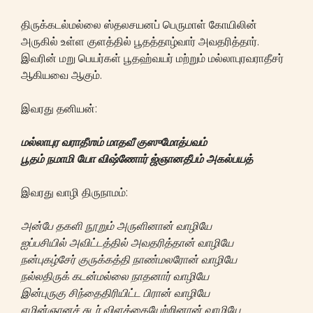
திருக்கடல்மல்லை ஸ்தலசயனப் பெருமாள் கோயிலின்
அருகில் உள்ள குளத்தில் பூதத்தாழ்வார் அவதரித்தார்.
இவரின் மறு பெயர்கள் பூதஹ்வயர் மற்றும் மல்லாபுரவராதீசர்
ஆகியவை ஆகும்.
இவரது தனியன்:
மல்லாபுர
வராதீஶம்
மாதவீ
குஸுமோத்பவம்
பூதம்
நமாமி
யோ
விஷ்ணோர்
ஜ்ஞானதீபம்
அகல்பயத்
இவரது வாழி திருநாமம்:
அன்பே தகளி நூறும் அருளினான் வாழியே
ஐப்பசியில் அவிட்டத்தில் அவதரித்தான் வாழியே
நன்புகழ்சேர் குருக்கத்தி நாண்மலரோன் வாழியே
நல்லதிருக் கடன்மல்லை நாதனார் வாழியே
இன்புருகு சிந்தைதிரியிட்ட பிரான் வாழியே
எழின்ஞானச் சுடர் விளக்கையேற்றினான் வாழியே