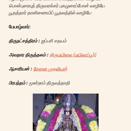
பொன்புரையுந் திருவரங்கர் புகழுரைப்போன் வாழியே
பூதத்தார் தாளிணையிப் பூதலத்தில் வாழியே
பேயாழ்வார்
:
திருநட்சத்திரம்
:
ஐப்பசி
சதயம்
அவதார
திருத்தலம்
:
திருமயிலை
(
மயிலாப்பூர்
)
ஆசாரியன்
:
சேனை
முதலியார்
பிரபந்தம்
:
மூன்றாம்
திருவந்தாதி