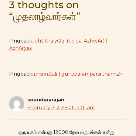
3 thoughts on
“முதலாழ்வார்கள்”
Pingback:
bhUtha yOgi (poigai AzhwAr) |
AchAryas
Pingback:
பராசர பட்டர் | guruparamparai thamizh
soundararajan
February 3, 2019 at 12:01 am
ஒரு யுகம் என்பது 12000 தேவ வருடங்கள் என்று