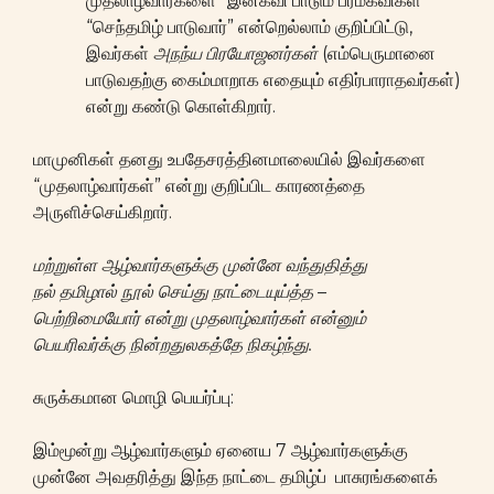
முதலாழ்வார்களை “இன்கவி பாடும் பரமகவிகள்”
“செந்தமிழ் பாடுவார்” என்றெல்லாம் குறிப்பிட்டு,
இவர்கள்
அநந்ய
பிரயோஜனர்கள்
(எம்பெருமானை
பாடுவதற்கு கைம்மாறாக எதையும் எதிர்பாராதவர்கள்)
என்று கண்டு கொள்கிறார்.
மாமுனிகள் தனது உபதேசரத்தினமாலையில் இவர்களை
“முதலாழ்வார்கள்” என்று குறிப்பிட காரணத்தை
அருளிச்செய்கிறார்.
மற்றுள்ள
ஆழ்வார்களுக்கு
முன்னே
வந்துதித்து
நல்
தமிழால்
நூல்
செய்து
நாட்டையுய்த்த
–
பெற்றிமையோர்
என்று
முதலாழ்வார்கள்
என்னும்
பெயரிவர்க்கு
நின்றதுலகத்தே
நிகழ்ந்து
.
சுருக்கமான மொழி பெயர்ப்பு:
இம்மூன்று ஆழ்வார்களும் ஏனைய 7 ஆழ்வார்களுக்கு
முன்னே அவதரித்து இந்த நாட்டை தமிழ்ப் பாசுரங்களைக்