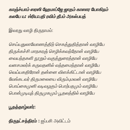
காஞ்ச்யாம்
ஸரஸி
ஹேமாப்ஜே
ஜாதம்
காஸார
யோகிநம்
கலயே
ய
: ஶ்
ரிய
:
பதி
ரவிம்
தீபம்
அகல்பயத்
இவரது வாழி திருநாமம்:
செய்யதுலாவோணத்திற் செகத்துதித்தான் வாழியே
திருக்கச்சி மாநகரஞ் செழிக்கவந்தோன் வாழியே
வையந்தகளி நூறும் வகுத்துரைத்தான் வாழியே
வனசமலர்க் கருவதனில் வந்தமைந்தான் வாழியே
வெய்யகதிரோன் தன்னை விளக்கிட்டான் வாழியே
வேங்கடவர் திருமலையை விரும்புமவன் வாழியே
பொய்கைமுனி வடிவழகும் பொற்பதமும் வாழியே
பொன்முடியுந் திருமுகமும் பூதலத்தில் வாழியே
பூதத்தாழ்வார்
:
திருநட்சத்திரம்
:
ஐப்பசி அவிட்டம்