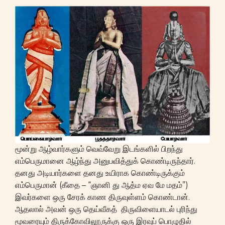
மூன்று ஆழ்வார்களும் வெவ்வேறு இடங்களில் பிறந்து
எம்பெருமானை ஆழ்ந்து அனுபவித்துக் கொண்டிருந்தார்.
தனது அடியார்களை தனது உயிராக கொண்டிருக்கும்
எம்பெருமான் (கீதை – “ஞானி து ஆத்ம ஏவ மே மதம்”)
இவர்களை ஒரு சேரக் காண திருவுள்ளம் கொண்டான்.
ஆதலால் அவன் ஒரு தெய்வீகத் திருவிளையாடல் புரிந்து
மூவரையும் திருக்கோவிலூருக்கு ஒரு இரவுப் பொழுதில்