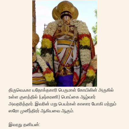
திருவெஃகா யதோக்தகாரி பெருமாள் கோயிலின் அருகில்
உள்ள குளத்தில் (புஷ்கரணி) பொய்கை ஆழ்வார்
அவதரித்தார். இவரின் மறு பெயர்கள் காஸார யோகி மற்றும்
ஸரோ முனீந்திரர் ஆகியவை ஆகும்.
இவரது தனியன்: