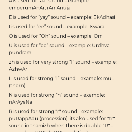
A is used for “aa” sound – example:
emperumAnAr, rAmAnuja
E is used for “yay” sound – example: EkAdhasi
I is used for “ee” sound – example: Iswara
O is used for “Oh” sound – example: Om
U is used for “oo” sound – example: Urdhva
pundram
zh is used for very strong “l” sound – example:
AzhwAr
L is used for strong “l” sound – example: muL
(thorn)
N is used for strong “n” sound – example:
nArAyaNa
R is used for strong "r" sound - example:
puRappAdu (procession); its also used for "tr"
sound in thamizh when there is double "R" -