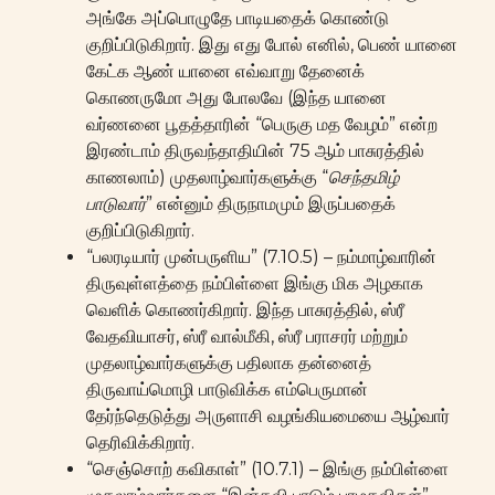
அங்கே அப்பொழுதே பாடியதைக் கொண்டு
குறிப்பிடுகிறார். இது எது போல் எனில், பெண் யானை
கேட்க ஆண் யானை எவ்வாறு தேனைக்
கொணருமோ அது போலவே (இந்த யானை
வர்ணனை பூதத்தாரின் “பெருகு மத வேழம்” என்ற
இரண்டாம் திருவந்தாதியின் 75 ஆம் பாசுரத்தில்
காணலாம்) முதலாழ்வார்களுக்கு “
செந்தமிழ்
பாடுவார்
” என்னும் திருநாமமும் இருப்பதைக்
குறிப்பிடுகிறார்.
“பலரடியார் முன்பருளிய” (7.10.5) – நம்மாழ்வாரின்
திருவுள்ளத்தை நம்பிள்ளை இங்கு மிக அழகாக
வெளிக் கொணர்கிறார். இந்த பாசுரத்தில், ஸ்ரீ
வேதவியாசர், ஸ்ரீ வால்மீகி, ஸ்ரீ பராசரர் மற்றும்
முதலாழ்வார்களுக்கு பதிலாக தன்னைத்
திருவாய்மொழி பாடுவிக்க எம்பெருமான்
தேர்ந்தெடுத்து அருளாசி வழங்கியமையை ஆழ்வார்
தெரிவிக்கிறார்.
“செஞ்சொற் கவிகாள்” (10.7.1) – இங்கு நம்பிள்ளை