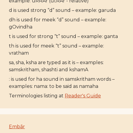
example: uRRAr (utRAr - relative)
d is used strong “d” sound – example: garuda
dh is used for meek “d” sound – example:
gOvindha
t is used for strong “t” sound – example: ganta
th is used for meek “t” sound – example:
vratham
sa, sha, ksha are typed as it is – examples:
samskritham, shashti and kshamA
: is used for ha sound in samskritham words –
examples: nama: to be said as namaha
Terminologies listing at
Reader's Guide
Embār