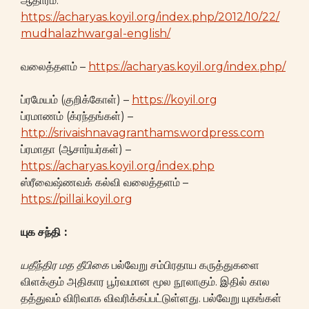
ஆதாரம்:
https://acharyas.koyil.org/index.php/2012/10/22/
mudhalazhwargal-english/
வலைத்தளம் –
https://acharyas.koyil.org/index.php/
ப்ரமேயம் (குறிக்கோள்) –
https://koyil.org
ப்ரமாணம் (க்ரந்தங்கள்) –
http://srivaishnavagranthams.wordpress.com
ப்ரமாதா (ஆசார்யர்கள்) –
https://acharyas.koyil.org/index.php
ஸ்ரீவைஷ்ணவக் கல்வி வலைத்தளம் –
https://pillai.koyil.org
யுக
சந்தி
:
யதீந்திர
மத
தீபிகை
பல்வேறு சம்பிரதாய கருத்துகளை
விளக்கும் அதிகார பூர்வமான மூல நூலாகும். இதில் கால
தத்துவம் விரிவாக விவரிக்கப்பட்டுள்ளது. பல்வேறு யுகங்கள்