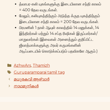
த்வாபர-கலி யுகங்களுக்கு இடையிலான சந்தி காலம்
= 400 தேவ வருடங்கள்.
மேலும், கலியுகத்திற்கும் அடுத்த க்ருத யுகத்திற்கும்
இடையிலான சந்தி காலம் = 200 தேவ வருடங்கள்.
பிரமனின் 1 நாள் ஆயுள் காலத்தில் 14 மனுக்கள், 14
இந்திரர்கள் மற்றும் 14 சப்த ரிஷிகள் இருப்பார்கள்/
மாறுவார்கள்.(இவைகள் அனைத்தும் குறிப்பிட்ட
ஜீவாத்மாக்களுக்கு அவர் கருமங்களின்
அடிப்படையில் கொடுக்கப்படும் பதவிகளே ஆகும்.)
Categories
AzhwArs
,
Thamizh
Tags
Guruparamparai tamil tag
മധുരകവി ആഴ്വാർ
നാഥമുനികൾ