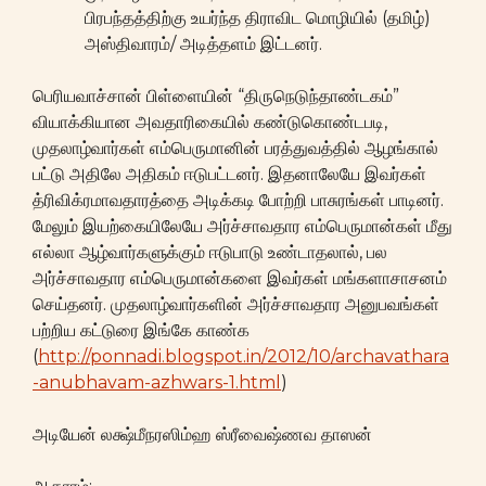
பிரபந்தத்திற்கு உயர்ந்த திராவிட மொழியில் (தமிழ்)
அஸ்திவாரம்/ அடித்தளம் இட்டனர்.
பெரியவாச்சான் பிள்ளையின் “திருநெடுந்தாண்டகம்”
வியாக்கியான அவதாரிகையில் கண்டுகொண்டபடி,
முதலாழ்வார்கள் எம்பெருமானின் பரத்துவத்தில் ஆழங்கால்
பட்டு அதிலே அதிகம் ஈடுபட்டனர். இதனாலேயே இவர்கள்
த்ரிவிக்ரமாவதாரத்தை அடிக்கடி போற்றி பாசுரங்கள் பாடினர்.
மேலும் இயற்கையிலேயே அர்ச்சாவதார எம்பெருமான்கள் மீது
எல்லா ஆழ்வார்களுக்கும் ஈடுபாடு உண்டாதலால், பல
அர்ச்சாவதார எம்பெருமான்களை இவர்கள் மங்களாசாசனம்
செய்தனர். முதலாழ்வார்களின் அர்ச்சாவதார அனுபவங்கள்
பற்றிய கட்டுரை இங்கே காண்க
(
http://ponnadi.blogspot.in/2012/10/archavathara
-anubhavam-azhwars-1.html
)
அடியேன் லக்ஷ்மீநரஸிம்ஹ ஸ்ரீவைஷ்ணவ தாஸன்