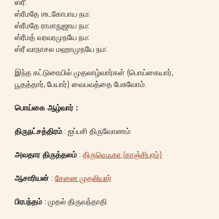
ஸ்ரீ:
ஸ்ரீமதே ஶடகோபாய நம:
ஸ்ரீமதே ராமாநுஜாய நம:
ஸ்ரீமத் வரவரமுநயே நம:
ஸ்ரீ வாநாசல மஹாமுநயே நம:
இந்த கட்டுரையில் முதலாழ்வார்கள் (பொய்கையார்,
பூதத்தார், பேயார்) வைபவத்தை பேசுவோம்.
பொய்கை ஆழ்வார்
:
திருநட்சத்திரம்
: ஐப்பசி திருவோணம்
அவதார
திருத்தலம்
:
திருவெஃகா (காஞ்சிபுரம்)
ஆசாரியன்
:
சேனை முதலியார்
பிரபந்தம்
: முதல் திருவந்தாதி