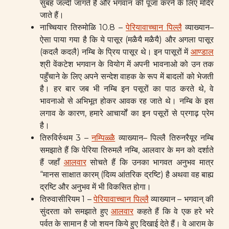
सुबह जल्दी जागते हैं और भगवान की पूजा करने के लिए मंदिर
जाते हैं।
नाच्चियार तिरुमोळि 10.8 –
पेरियावाच्चान पिल्लै
व्याख्यान–
ऐसा पाया गया है कि ये पासूर (मळैयै मळैयै) और अगला पासूर
(कदलै कदलै) नम्बि के प्रिय पासूर थे। इन पासूरों में
आण्डाल
श्री वेंकटेश भगवान के वियोग में अपनी भावनाओ को उन तक
पहुँचाने के लिए अपने सन्देश वाहक के रूप में बादलों को भेजती
है। हर बार जब भी नम्बि इन पसूरों का पाठ करते थे, वे
भावनाओ से अभिभूत होकर आवक रह जाते थे। नम्बि के इस
लगाव के कारण, हमारे आचार्यों का इन पसूरों से प्रगाढ़ प्रेम
है।
तिरुविर्रुथम 3 –
नम्पिळ्ळै
व्याख्यान– पिल्लै तिरुनरैयूर नम्बि
समझाते हैं कि पेरिया तिरुमलै नम्बि, आलवार के मन को दर्शाते
हैं जहाँ
आलवार
सोचते हैं कि उनका भागवत अनुभव मात्र
“मानस साक्षात कारम् (दिव्य आंतरिक द्रष्टि) है अथवा वह बाह्य
द्रष्टि और अनुभव में भी विकसित होगा।
तिरुवासीरियम 1 –
पेरियावाच्चान पिल्लै
व्याख्यान – भगवान् की
सुंदरता को समझाते हुए
आलवार
कहते हैं कि वे एक हरे भरे
पर्वत के सामान है जो शयन किये हुए दिखाई देते हैं। वे आराम के