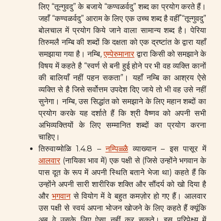
लिए “तून्गुवदु” के बजाये “कण्वळर्वदु” शब्द का प्रयोग करते हैं।
जहाँ “कण्वळर्वदु” आराम के लिए एक उच्च शब्द है वहीँ “तून्गुवदु”
बोलचाल में प्रयोग किये जाने वाला सामान्य शब्द है। पेरिया
तिरुमलै नम्बि की शब्दों कि दक्षता को एक द्रष्टांत के द्वारा यहाँ
समझाया गया है। नम्बि,
एम्पेरुमानार
द्वारा किसी को समझाने के
विषय में कहते है “स्वर्ण से बनी हुई होने पर भी वह व्यक्ति कानों
की बालियाँ नहीं पहन सकता”। यहाँ नम्बि का आश्रय ऐसे
व्यक्ति से है जिसे सर्वोत्तम उपदेश दिए जाये तो भी वह उसे नहीं
सुनेगा। नम्बि, उस सिद्धांत को समझाने के लिए महान शब्दों का
प्रयोग करके यह दर्शाते हैं कि श्री वैष्णव को अपनी सभी
अभिव्यक्तियों के लिए सम्मानित शब्दों का प्रयोग करना
चाहिए।
तिरुवाय्मोळि 1.4.8 –
नम्पिळ्ळै
व्याख्यान – इस पासूर में
आलवार
(नायिका भाव में) एक पक्षी से (जिसे उन्होंने भगवान के
पास दूत के रूप में अपनी स्थिति बताने भेजा था) कहते हैं कि
उन्होंने अपनी सारी शारीरिक शक्ति और सौंदर्य को खो दिया है
और
भगवान
से वियोग में वे बहुत कमज़ोर हो गए हैं। आलवार
उस पक्षी से स्वयं अपना भोजन खोजने के लिए कहते हैं क्यूंकि
अब वे उसके लिए ऐसा नहीं कर सकते। इस परिपेक्ष्य में