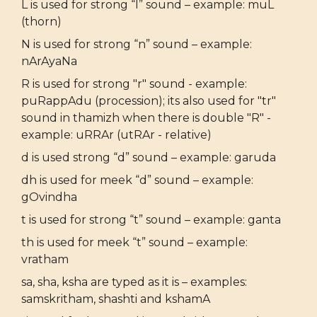
L is used for strong “l” sound – example: muL
(thorn)
N is used for strong “n” sound – example:
nArAyaNa
R is used for strong "r" sound - example:
puRappAdu (procession); its also used for "tr"
sound in thamizh when there is double "R" -
example: uRRAr (utRAr - relative)
d is used strong “d” sound – example: garuda
dh is used for meek “d” sound – example:
gOvindha
t is used for strong “t” sound – example: ganta
th is used for meek “t” sound – example:
vratham
sa, sha, ksha are typed as it is – examples:
samskritham, shashti and kshamA