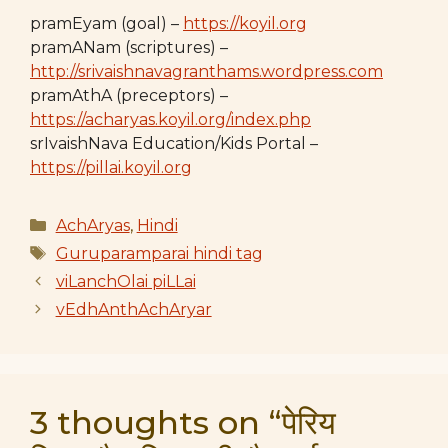
pramEyam (goal) –
https://koyil.org
pramANam (scriptures) –
http://srivaishnavagranthams.wordpress.com
pramAthA (preceptors) –
https://acharyas.koyil.org/index.php
srIvaishNava Education/Kids Portal –
https://pillai.koyil.org
Categories
AchAryas
,
Hindi
Tags
Guruparamparai hindi tag
viLanchOlai piLLai
vEdhAnthAchAryar
3 thoughts on “पेरिय