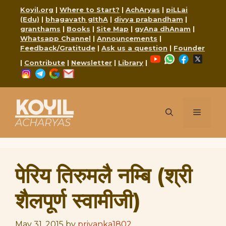
Skip
Koyil.org
|
Where to Start?
|
AchAryas
|
piLLai
to
(Edu)
|
bhagavath gIthA
|
divya prabandham
|
content
granthams
|
Books
|
Site Map
|
gyAna dhAnam
|
Whatsapp Channel
|
Announcements
|
Feedback/Gratitude
|
Ask us a question
|
Founder
YouTube
WhatsApp
Faceboo
X
|
Contribute
|
Newsletter
|
Library
|
Instagram
Telegram
Google
Mail
KOYIL
Menu
ACHARYAS
पेरिय तिरुमलै नम्बि (श्री
शैलपूर्ण स्वामीजी)
May 31, 2015
by
priyanka1802