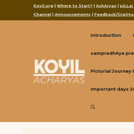
Skip
Koyil.org
|
Where to Start?
|
AchAryas
|
piLLai
to
Channel
|
Announcements
|
Feedback/Gratitu
content
Introduction
sampradhAya pra
KOYIL
Pictorial Journey
ACHARYAS
Important days 2