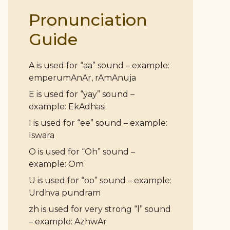
Pronunciation
Guide
A is used for “aa” sound – example:
emperumAnAr, rAmAnuja
E is used for “yay” sound –
example: EkAdhasi
I is used for “ee” sound – example:
Iswara
O is used for “Oh” sound –
example: Om
U is used for “oo” sound – example:
Urdhva pundram
zh is used for very strong “l” sound
– example: AzhwAr