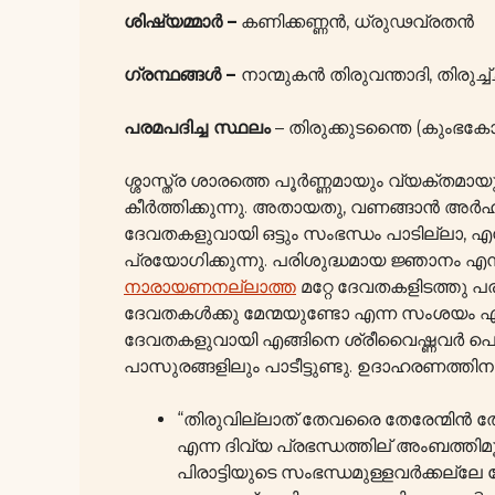
ശിഷ്യമ്മാർ –
കണിക്കണ്ണൻ, ധ്രുഢവ്രതൻ
ഗ്രന്ഥങ്ങൾ –
നാന്മുകൻ തിരുവന്താദി, തിരുച്ച
പരമപദിച്ച സ്ഥലം
– തിരുക്കുടന്തൈ (കുംഭ
ശ്ശാസ്ത്ര ശാരത്തെ പൂർണ്ണമായും വ്യക്തമ
കീർത്തിക്കുന്നു. അതായതു, വണങ്ങാൻ അ
ദേവതകളുവായി ഒട്ടും സംഭന്ധം പാടില്ലാ, എ
പ്രയോഗിക്കുന്നു. പരിശുദ്ധമായ ജ്ഞാനം എ
നാരായണനല്ലാത്ത
മറ്റേ ദേവതകളിടത്തു പര
ദേവതകൾക്കു മേന്മയുണ്ടോ എന്ന സംശയം എന്
ദേവതകളുവായി എങ്ങിനെ ശ്രീവൈഷ്ണവർ 
പാസുരങ്ങളിലും പാടീട്ടുണ്ടു. ഉദാഹരണത്തിനു
“തിരുവില്ലാത് തേവരൈ തേരേന്മിൻ തേ
എന്ന ദിവ്യ പ്രഭന്ധത്തില് അംബത്തി
പിരാട്ടിയുടെ സംഭന്ധമുള്ളവർക്കല്ലേ