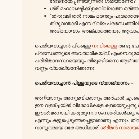
ദേവനായ്പ്പണിയുന്നതു ശരിയാണോ?
ശ്രീ മഹാലക്ഷ്മിക്ക് ഉരവില്ലാത്ത ഒ
“തിരുവടി തൻ നാമം മരന്തും പുരന്തൊഴ
തിരുവന്താദി എന്ന ദിവ്യ പ്രഭന്ധത്ത
അടിമയാവാം. അല്ലാത്തെയും ആവാം. അ
പെരിയവാച്ചാൻ പിള്ളൈ
നമ്പിള്ളൈ
രണ്ടു പേ
പ്രഭന്ധത്തുടെ അവതാരികയില്, എംബെരു
പരിമിതാവസ്ഥയെയും തിരുമഴിസൈ ആഴ്വാർ 
വണ്ണം വ്യാഖ്യാനിക്കുന്നു:
പെരിയവാച്ചാൻ പിള്ളയുടെ വ്യാഖ്യാനം –
അറിയാനും അനുഭവിക്കാനും അർഹൻ എംബെരു
ഈ വളര്ച്ചയ്ക്ക് വിരോധികളെ കളയെടുപ്
ഈശ്വരനായി കരുതുന്ന സംസാരികൾക്കു, ആ
എന്നും കട്ടുപ്പെടുത്തപ്പെട്ടവരാണൂ എന്നും
വാസ്തവമായ ഒരേ അധികാരി
ശ്രീമൻ നാരാ