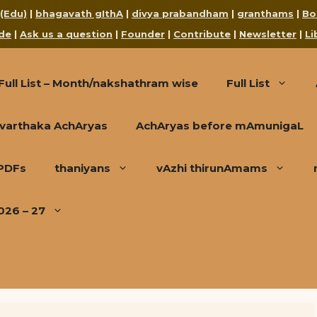
 (Edu)
|
bhagavath gIthA
|
divya prabandham
|
granthams
|
Bo
de
|
Ask us a question
|
Founder
|
Contribute
|
Newsletter
|
Li
Full List – Month/nakshathram wise
Full List
varthaka AchAryas
AchAryas before mAmunigaL
 PDFs
thaniyans
vAzhi thirunAmams
026 – 27