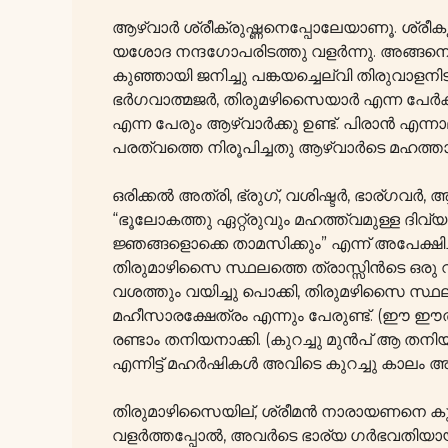
ആഴ്വാർ ശ്രീക്രുഷ്ണനെപ്പോലേയാണൂ. ശ്രീകൃ
യശോദ നന്ദഗോപരിടത്തു വളർന്നു. അങ്ങന
കുഞ്ഞായി ജനിച്ചു പങ്കയച്ചെല്വി തിരുവാളന
ഭർഗവാത്മജർ, തിരുമഴിസൈയാർ എന്ന പേർക
എന്ന പേരും ആഴ്വാർക്കു ഉണ്ട്. പിരാൻ 
പരത്വത്തെ നിരൂപിച്ചതു ആഴ്വാർടെ മഹത
ഒരിക്കൽ അത്രി, ഭ്രുഗ്, വശിഷ്ടർ, ഭാര്ഗവർ
“ഭൂലോകത്തു ഏറ്റ്രുവും മഹത്ത്വമുള്ള ദി
ജ്ഞങ്ങളൊക്കെ താമസിക്കും” എന്ന് അപേക്ഷ
തിരുമാഴിസൈ സ്ഥലത്തെ ത്രാസ്സിൻടെ ഒരു വ
വശത്തും വയിച്ചു പൊക്കി, തിരുമഴിസൈ സ്ഥ
മഹീസാരക്ഷേത്രം എന്നും പേരുണ്ട്. (ഈ ഈതി
രണ്ടാം തനിയനാക്കി. (കുറച്ചു മുൻപ് ആ ത
എന്നിട്ട് മഹർഷികൾ അവിടെ കുറച്ചു കാലം അ
തിരുമാഴിസൈയില്, ശ്രീമൻ നാരായണനെ കുറ
വളർത്തപ്പോൽ, അവർടെ ഭാര്യ ഗർഭവതിയായി. 