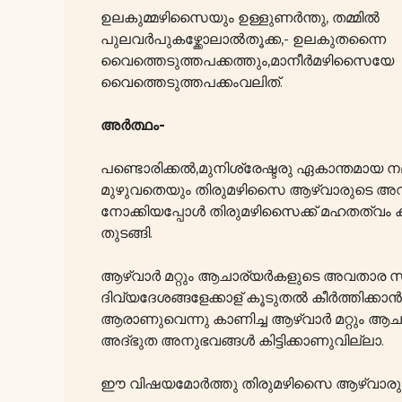
ഉലകുമ്മഴിസൈയും ഉള്ളുണർന്തു, തമ്മിൽ
പുലവർപുകഴ്ക്കോലാൽതൂക്ക,- ഉലകുതന്നൈ
വൈത്തെടുത്തപക്കത്തും,മാനീർമഴിസൈയേ
വൈത്തെടുത്തപക്കംവലിത്.
അർത്ഥം-
പണ്ടൊരിക്കൽ,മുനിശ്രേഷ്ടരു ഏകാന്തമായ 
മുഴുവതെയും തിരുമഴിസൈ ആഴ്വാരുടെ അ
നോക്കിയപ്പോൾ തിരുമഴിസൈക്ക് മഹതത്വം ക
തുടങ്ങി.
ആഴ്വാർ മറ്റും ആചാര്യർകളുടെ അവതാര സ്
ദിവ്യദേശങ്ങളേക്കാള് കൂടുതൽ കീർത്തി
ആരാണുവെന്നു കാണിച്ച ആഴ്വാർ മറ്റും ആച
അദ്ഭുത അനുഭവങ്ങൾ കിട്ടിക്കാണുവില്ലാ.
ഈ വിഷയമോർത്തു തിരുമഴിസൈ ആഴ്വാരുട