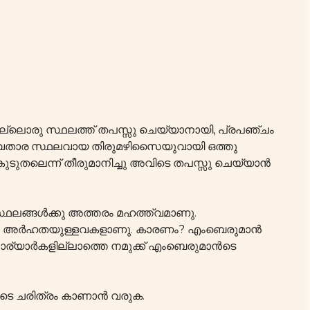
നല്ലൊരു സ്ഥലത്ത് തപസ്സു ചെയ്യാനായി, പ്രപഞ്ചം
വതാര സ്ഥലവായ തിരുമഴിസൈയുവായി ഒത്തു
ുടുതലെന്ന് തീരുമാനിച്ചു അവിടെ തപസ്സു ചെയ്യാൻ
ഥലങ്ങൾക്കു അത്തരം മഹത്ത്വമാണു.
ക്കാൻ അർഹതയുള്ളവകളാണു. കാരണം? എംബെരുമാൻ
ാര്യാർകളില്ലാത്തെ നമുക്ക് എംബെരുമാൻടെ
െ ചരിത്രം കാണാൻ വരുക.