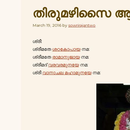
തിരുമഴിസൈ ആ
March 19, 2016
by
sowrirajantwo
ശ്രീ:
ശ്രീമതേ
ശഠകോപായ
നമ:
ശ്രീമതേ
രാമാനുജായ
നമ:
ശ്രീമദ്
വരവരമുനയേ
നമ:
ശ്രീ
വാനാചല മഹാമുനയേ
നമ: