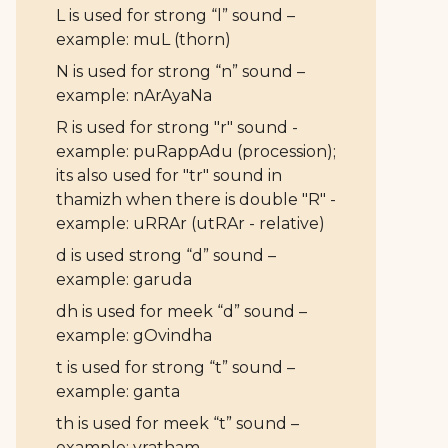
L is used for strong “l” sound –
example: muL (thorn)
N is used for strong “n” sound –
example: nArAyaNa
R is used for strong "r" sound -
example: puRappAdu (procession);
its also used for "tr" sound in
thamizh when there is double "R" -
example: uRRAr (utRAr - relative)
d is used strong “d” sound –
example: garuda
dh is used for meek “d” sound –
example: gOvindha
t is used for strong “t” sound –
example: ganta
th is used for meek “t” sound –
example: vratham