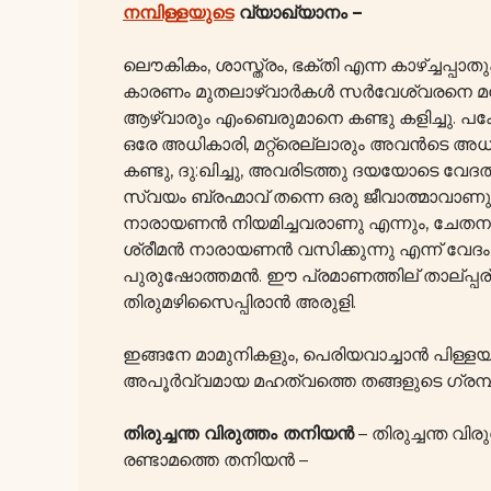
നമ്പിള്ളയുടെ
വ്യാഖ്യാനം –
ലൌകികം, ശാസ്ത്രം, ഭക്തി എന്ന കാഴ്ച്ച
കാരണം മുതലാഴ്വാർകൾ സർവേശ്വരനെ മനസ്
ആഴ്വാരും എംബെരുമാനെ കണ്ടു കളിച്ചു. പക
ഒരേ അധികാരി, മറ്റ്രെല്ലാരും അവൻടെ അധികാ
കണ്ടു, ദു:ഖിച്ചു, അവരിടത്തു ദയയോടെ വേദത
സ്വയം ബ്രഹ്മാവ് തന്നെ ഒരു ജീവാത്മാവാണു
നാരായണൻ നിയമിച്ചവരാണു എന്നും, ചേതനർ 
ശ്രീമൻ നാരായണൻ വസിക്കുന്നു എന്ന് വേദ
പുരുഷോത്തമൻ. ഈ പ്രമാണത്തില് താല്പ്പര്യം ഒ
തിരുമഴിസൈപ്പിരാൻ അരുളി.
ഇങ്ങനേ മാമുനികളും, പെരിയവാച്ചാൻ പിള്ള
അപൂർവ്വമായ മഹത്വത്തെ തങ്ങളുടെ ഗ്രന്ഥങ
തിരുച്ചന്ത വിരുത്തം തനിയൻ
– തിരുച്ചന്ത വ
രണ്ടാമത്തെ തനിയൻ –