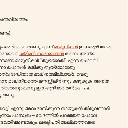
്ചന്തവിരുത്തം
കോണം)
ായും അരിഞ്ഞവരാണൂ എന്ന്
മാമുനികൾ
ഈ ആഴ്വാരെ
ർഹമായവർ
ശ്രീമൻ നാരായണൻ
തന്നെ. അന്യ
ന്നാണ്. മാമുനികൾ “തുയ്യമതി” എന്ന ചൊല്ല്
ന്നാ പൊരുൾ. മതിക്കു തൂയ്മയായതു
ത്വ ഭുദ്ധിയായ മാലിന്യമില്ലായ്മ. വേരു
ന മാലിന്യത്തെ മനസ്സില്നിന്നും കഴുകുക. അന്യ
പെരിമാരണുവെന്നു ഈ ആഴ്വാർ തൻടെ പല
 രണ്ടു:
വു” എന്നു അവശാനിക്കുന്ന നാന്മുകൻ തിരുവന്താദി
മൂന്നാം പാസുരം – വേദത്തിൽ പറഞ്ഞത് പോലേ
 ദേവത്വമുണ്ടാകും. ലക്ഷ്മീപതി അല്ലാത്തവരെ