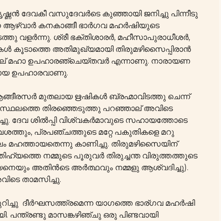
ഷ്ണൻ ദേവകീ വസുദേവർടെ കുഞ്ഞായി ജനിച്ചു പിന്നീടു
െ ആഴ്വാർ കനകാങ്ങീ ഭാർഗവ മഹർഷിയുടെ
ിടത്തു വളർന്നു. ശ്രീ ഭക്തിശാരർ, മഹീസാപുരാധീശർ,
ൾ കൂടാത്തെ അതിമുഖ്യമായി തിരുമഴിസൈപ്പിരാൻ
എന്നാല് മഹാ ഉപഹാരഞ്ചെയ്തവർ എന്നാണു. നാരായണ
്തായ ഉപഹാരവാണു.
, ആങ്ങീരസർ മുതലായ ഋഷികൾ ബ്രഹ്മാവിടത്തു ചെന്ന്
വ്യസ്ഥലത്തെ തിരഞ്ഞെടുത്തു പറഞ്ഞാല് അവിടെ
ിച്ചു. ദേവ ശിൽപ്പി വിശ്വകർമാവുടെ സഹായത്തോടെ
ശത്തും, പ്രപഞ്ചത്തുടെ മറ്റേ പകുതികളെ മറു
ലം മഹത്തായതെന്നു കാണിച്ചു. തിരുമഴിസൈയിന്
ഹ്യത്തെ നമ്മുടെ പൂരുവർ തിരുച്ചന്ത വിരുത്തത്തുടെ
നിയനെയും അതിൻടെ അർത്ഥവും നമ്മളു ആശ്വദിച്ചു).
വിടെ താമസിച്ചു.
ിച്ചു ദീർഘസത്ത്രമെന്ന യാഗത്തെ ഭാര്ഗവ മഹർഷി
പന്ത്രണ്ടു മാസങ്കഴിഞ്ചു ഒരു പിണ്ടവായി