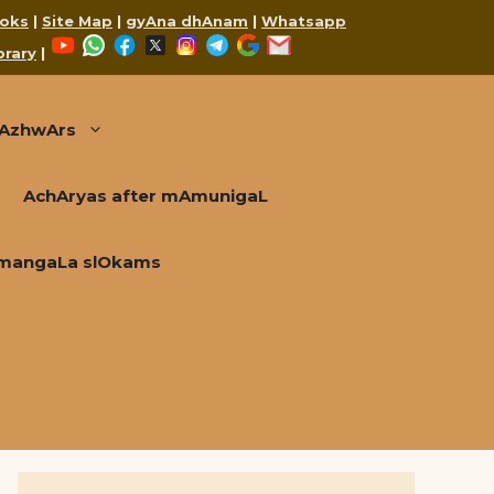
oks
|
Site Map
|
gyAna dhAnam
|
Whatsapp
YouTube
WhatsApp
Facebook
X
Instagram
Telegram
Google
Mail
brary
|
AzhwArs
AchAryas after mAmunigaL
mangaLa slOkams