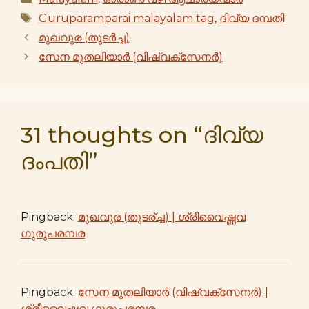
Tags
Guruparamparai malayalam tag
,
ദിവ്യ ദമ്പതി
മുഖവുര (തുടര്‍ച്ച)
സേന മുതലിയാർ (വിഷ്വക്സേനർ)
31 thoughts on “ദിവ്യ
ദംപതി”
Pingback:
മുഖവുര (തുടര്ച്ച) | ശ്രീവൈഷ്ണവ
ഗുരുപരമ്പര
Pingback:
സേന മുതലിയാർ (വിഷ്വക്സേനർ) |
ശ്രീവൈഷ്ണവ ഗുരുപരമ്പര