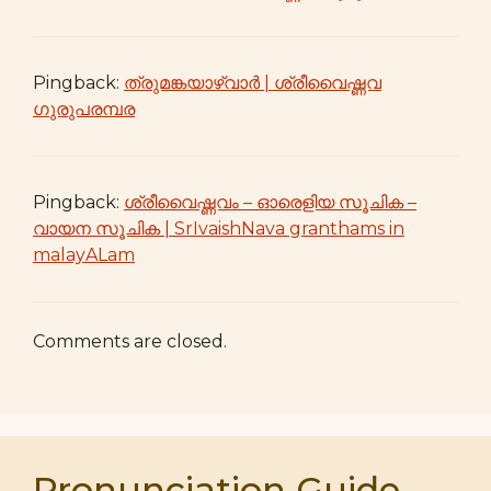
Pingback:
ത്രുമങ്കയാഴ്വാർ | ശ്രീവൈഷ്ണവ
ഗുരുപരമ്പര
Pingback:
ശ്രീവൈഷ്ണവം – ഓരെളിയ സൂചിക –
വായന സൂചിക | SrIvaishNava granthams in
malayALam
Comments are closed.
Pronunciation Guide