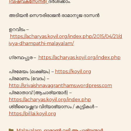
(വിഷ്വക്സേനർ)
ദർശിക്കാം.
അടിയൻ സൌരിരാജൻ രാമാനുജ ദാസൻ
ഉറവിടം –
https://acharyas.koyil.org/index.php/2015/04/21/d
ivya-dhampathi-malayalam/
ഗ്രന്ഥപ്പുര –
https://acharyas.koyil.org/index.php
പ്രമേയം (ലക്ഷ്യം) –
https://koyil.org
പ്രമാണം (വേദം) –
http://srivaishnavagranthams.wordpress.com
പ്രമാതാവ് (ആചാര്യന്മാർ) –
https://acharyas.koyil.org/index.php
ശ്രീവൈഷ്ണവ വിദ്യാഭ്യാസം / കുട്ടികള്‍ –
https://pillai.koyil.org
Categories
Malayalam
,
ഓരാണ്‍ വഴി ആചാര്യന്മാർ