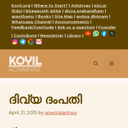
Skip
Koyil.org
|
Where to Start?
|
AchAryas
|
piLLai
to
(Edu)
|
bhagavath gIthA
|
divya prabandham
|
content
granthams
|
Books
|
Site Map
|
gyAna dhAnam
|
Whatsapp Channel
|
Announcements
|
Feedback/Gratitude
|
Ask us a question
|
Founder
YouTube
WhatsApp
Faceboo
X
|
Contribute
|
Newsletter
|
Library
|
Instagram
Telegram
Google
Mail
KOYIL
Menu
ACHARYAS
ദിവ്യ ദംപതി
April 21, 2015
by
sowrirajantwo