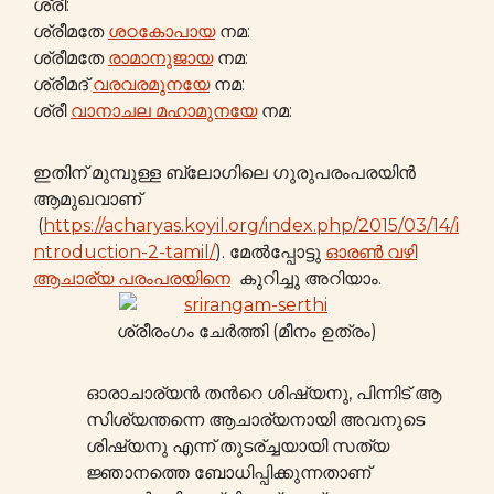
ശ്രീ:
ശ്രീമതേ
ശഠകോപായ
നമ:
ശ്രീമതേ
രാമാനുജായ
നമ:
ശ്രീമദ്
വരവരമുനയേ
നമ:
ശ്രീ
വാനാചല മഹാമുനയേ
നമ:
ഇതിന് മുമ്പുള്ള ബ്ലോഗിലെ ഗുരുപരംപരയിന്‍
ആമുഖവാണ്
(
https://acharyas.koyil.org/index.php/2015/03/14/i
ntroduction-2-tamil/
). മേൽപ്പോട്ടു
ഓരണ്‍ വഴി
ആചാര്യ പരംപരയിനെ
കുറിച്ചു അറിയാം.
ശ്രീരംഗം ചേർത്തി (മീനം ഉത്രം)
ഓരാചാര്യൻ തന്‍റെ ശിഷ്യനു, പിന്നിട് ആ
സിശ്യന്തന്നെ ആചാര്യനായി അവനുടെ
ശിഷ്യനു എന്ന് തുടര്ച്ചയായി സത്യ
ജ്ഞാനത്തെ ബോധിപ്പിക്കുന്നതാണ്