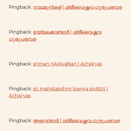
Pingback:
നാഥമുനികള് | ശ്രീവൈഷ്ണവ ഗുരുപരമ്പര
Pingback:
ഉയ്യക്കൊണ്ടാർ | ശ്രീവൈഷ്ണവ
ഗുരുപരമ്പര
Pingback:
srIman nArAyaNan | AchAryas
Pingback:
srI mahAlakshmi (periya pirAtti) |
AchAryas
Pingback:
ആളവന്താർ | ശ്രീവൈഷ്ണവ ഗുരുപരമ്പര