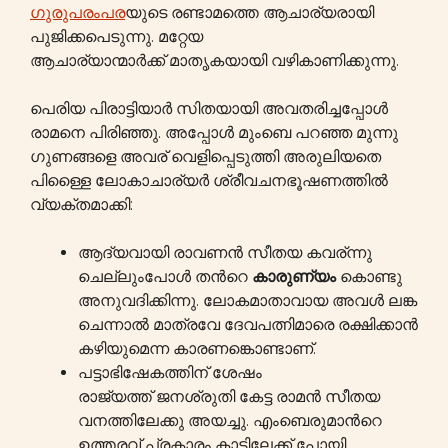
ഗുരുപരംപര
യുടെ രണ്ടാമത്തെ ആചാര്യരായി
പുജിക്കപെടുന്നു. മറ്റേയ
ആചാര്യാന്മാർക്ക് മാതൃകയായി വഴികാണിക്കുന്നു.
പെരിയ പിരാട്ടിയാർ സിതയായി അവതരിച്ചപ്പോൾ
രാമനെ പിരിഞ്ഞു. അപ്പോൾ മുംബെ പറഞ്ഞ മുന്നു
ഗുണങ്ങളെ അവര് വെളിപ്പെടുത്തി അരുലിയതെ
പിള്ളൈ ലോകാചാര്യർ ശ്രീവചനഭൂഷണത്തിൽ
വ്യക്തമാക്കി:
ആദ്യവായി രാവണൻ സീതയ കവര്ന്നു
ചെല്ലുംപോൾ തന്‍റെ
കാരുണ്യം
കൊണ്ടു
അനുവദിക്കിന്നു. ലോകമാതാവായ അവൾ ലങ്ക
ചെന്നാൽ മാത്രവേ ദേവപത്നിമാരെ രക്ഷിക്കാൻ
കഴിയുമെന്ന കാരണങ്കൊണ്ടാണ്.
പട്ടാഭിഷേകത്തിന് ശേഷം
രാജ്യത്ത് ജനശ്രുതി കേട്ട രാമൻ സീതയ
വനത്തിലേക്കു അയച്ചു. എംബെരുമാന്‍റെ
ഉത്തരവ് പ്രകാരം കാട്ടിലേക്ക് പോയി,