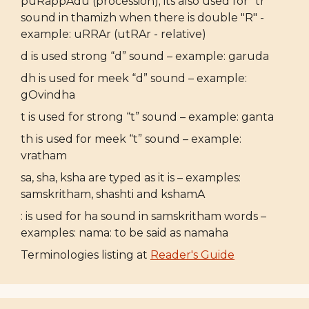
puRappAdu (procession); its also used for "tr"
sound in thamizh when there is double "R" -
example: uRRAr (utRAr - relative)
d is used strong “d” sound – example: garuda
dh is used for meek “d” sound – example:
gOvindha
t is used for strong “t” sound – example: ganta
th is used for meek “t” sound – example:
vratham
sa, sha, ksha are typed as it is – examples:
samskritham, shashti and kshamA
: is used for ha sound in samskritham words –
examples: nama: to be said as namaha
Terminologies listing at
Reader's Guide