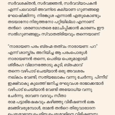
സർവശക്തൻ, സർവജ്ഞൻ, സർവവ്യാപകൻ
എന്ന് പലവായി അവന്ടെ കല്യാണ ഗുണങ്ങളെ
ഘോഷിക്കിന്നു. നിരങ്കുശ എന്നാൽ എതുകൊണ്ടും
തടയാനോ നിരുത്തനോ പറ്റിയില്ലാ എന്നാണ്.
തന്‍റെ ശരണാഗതരെ മോചിപ്പിക്കാൻ കാരണം ഈ
സൽഗുണങ്ങളും സ്വാതത്രിയവും തന്നെയാണ്.
“നാരായണ പരം ബ്രഹ്മ തത്വം നാരായണ: പറ”
എന്ന് ശാസ്ത്രം അറിയിച്ച ആ പരംപൊരുൾ
നാരായണൻ തന്നെ, പെരിയ പെരുമാളായി
ശ്രീരംഗ വിമാനത്തോടു കൂടി, ബ്രഹ്മാവ്
തന്നെ വഴിപാട്‌ ചെയ്യാൻ ഒരു അവശരം
നല്കാം വേണ്ടി, സത്യലോകം വന്നു ചേർന്നു. പിന്നീട്
ഇക്ഷ്വാകു കുലത്ത് ജനിച്ച രഘുവംശ രാജാക്കന്മാര്‍
വഴിപാട്‌ ചെയ്യാൻ വേണ്ടി അയോധ്യ വന്നു
ചേർന്നു. രാവണ വദവും സീതാ
രാമ പട്ടാഭിഷേകവും കഴിഞ്ഞു വിഭീഷണൻ ലങ്ക
മടങ്ങിവരുമ്പോൾ, രാമൻ തന്‍റെ തിരുവാരാദന
പെരുമാളായ പെരിയ പെരുമാളിനെ വിഭിഷണനു