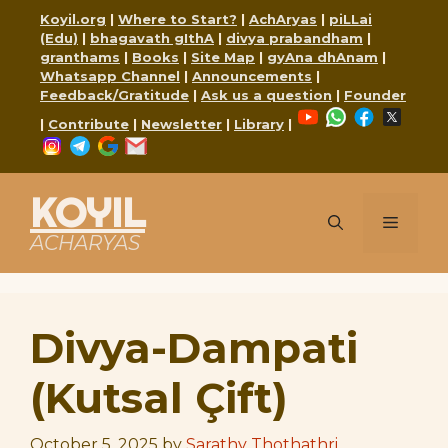
Skip
Koyil.org
|
Where to Start?
|
AchAryas
|
piLLai
to
(Edu)
|
bhagavath gIthA
|
divya prabandham
|
content
granthams
|
Books
|
Site Map
|
gyAna dhAnam
|
Whatsapp Channel
|
Announcements
|
Feedback/Gratitude
|
Ask us a question
|
Founder
YouTube
WhatsApp
Faceboo
X
|
Contribute
|
Newsletter
|
Library
|
Instagram
Telegram
Google
Mail
KOYIL
Menu
ACHARYAS
Divya-Dampati
(Kutsal Çift)
October 5, 2025
by
Sarathy Thothathri