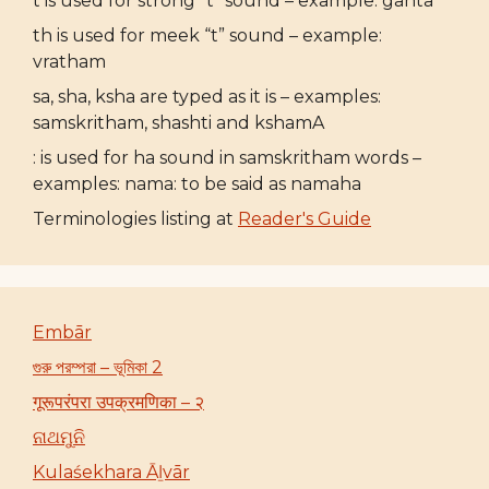
t is used for strong “t” sound – example: ganta
th is used for meek “t” sound – example:
vratham
sa, sha, ksha are typed as it is – examples:
samskritham, shashti and kshamA
: is used for ha sound in samskritham words –
examples: nama: to be said as namaha
Terminologies listing at
Reader's Guide
Embār
গুরু পরম্পরা – ভূমিকা 2
गूरूपरंपरा उपक्रमणिका – २
ନାଥମୁନି
Kulaśekhara Āḻvār