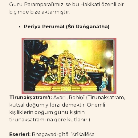
Guru Paramparai’ımız ise bu Hakikati özenli bir
biçimde bize aktarmıştır.
Periya Perumāl (Śrī Raṅganātha)
Tirunakṣatram’ı:
Āvaṇi, Rohiṇī (Tirunakṣatram,
kutsal doğum yıldızı demektir. Önemli
kişiliklerin doğum günü kişinin
tirunakṣatram’ına göre kutlanır.)
Eserleri:
Bhagavad-gītā, “śrīśailēśa