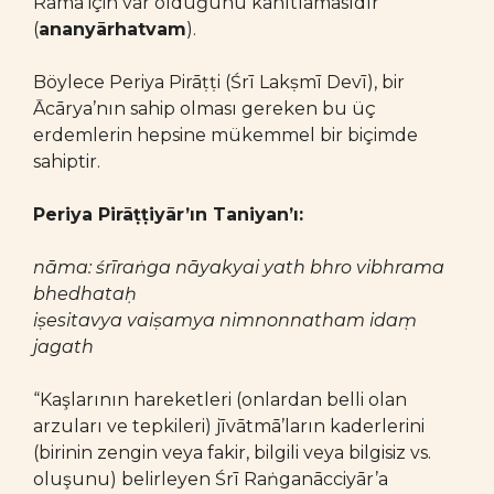
Rāma için var olduğunu kanıtlamasıdır
(
ananyārhatvam
).
Böylece Periya Pirāṭṭi (Śrī Lakṣmī Devī), bir
Ācārya’nın sahip olması gereken bu üç
erdemlerin hepsine mükemmel bir biçimde
sahiptir.
Periya Pirāṭṭiyār’ın Taniyan’ı:
nāma: śrīraṅga nāyakyai yath bhro vibhrama
bhedhataḥ
iṣesitavya vaiṣamya nimnonnatham idaṃ
jagath
“Kaşlarının hareketleri (onlardan belli olan
arzuları ve tepkileri) jīvātmā’ların kaderlerini
(birinin zengin veya fakir, bilgili veya bilgisiz vs.
oluşunu) belirleyen Śrī Raṅganācciyār’a