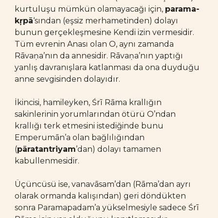
kurtuluşu mümkün olamayacağı için,
parama-
kṛpā
‘sından (eşsiz merhametinden) dolayı
bunun gerçekleşmesine Kendi izin vermesidir.
Tüm evrenin Anası olan O, aynı zamanda
Rāvaṇa’nın da annesidir. Rāvaṇa’nın yaptığı
yanlış davranışlara katlanması da ona duyduğu
anne sevgisinden dolayıdır.
İkincisi, hamileyken, Śrī Rāma krallığın
sakinlerinin yorumlarından ötürü O’ndan
krallığı terk etmesini istediğinde bunu
Emperumān’a olan bağlılığından
(
pāratantriyam
’dan) dolayı tamamen
kabullenmesidir.
Üçüncüsü ise, vanavāsam’dan (Rāma’dan ayrı
olarak ormanda kalışından) geri döndükten
sonra Paramapadam’a yükselmesiyle sadece Śrī