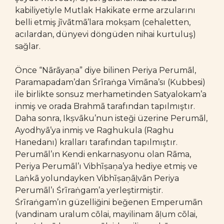
kabiliyetiyle Mutlak Hakikate erme arzularını
belli etmiş jīvātmā’lara mokṣam (cehaletten,
acılardan, dünyevi döngüden nihai kurtuluş)
sağlar.
Önce “Nārāyaṇa” diye bilinen Periya Perumāl,
Paramapadam’dan Śrīraṅga Vimāna’sı (Kubbesi)
ile birlikte sonsuz merhametinden Satyalokam’a
inmiş ve orada Brahmā tarafından tapılmıştır.
Daha sonra, Ikṣvāku’nun isteği üzerine Perumāl,
Ayodhyā’ya inmiş ve Raghukula (Raghu
Hanedanı) kralları tarafından tapılmıştır.
Perumāl’ın Kendi enkarnasyonu olan Rāma,
Periya Perumāl’ı Vibhīṣaṇa’ya hediye etmiş ve
Laṅkā yolundayken Vibhīṣaṇāḻvān Periya
Perumāl’ı Śrīraṅgam’a yerleştirmiştir.
Śrīraṅgam’ın güzelliğini beğenen Emperumān
(vandinam uralum cōlai, mayilinam āḷum cōlai,