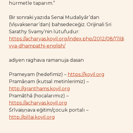
hürmetle taparım.”
Bir sonraki yazıda Senai Mudaliyār’dan
(Viṣvaksenar’dan) bahsedeceğiz. Orijinali Sri
Sarathy Svamy’nin lütufudur:
https://acharyas.koyil.org/index.php/2012/08/17/di
vya-dhampathi-english/
adiyen raghava ramanuja dasan
Prameyam (hedefimiz) –
https://koyil.org
Pramāṇam (kutsal metinlerimiz) –
http://granthams.koyil.org
Pramāthā (hocalarımız) –
https://acharyas.koyil.org
Śrīvaiṣṇava eğitim/çocuk portalı –
http://pillai.koyil.org