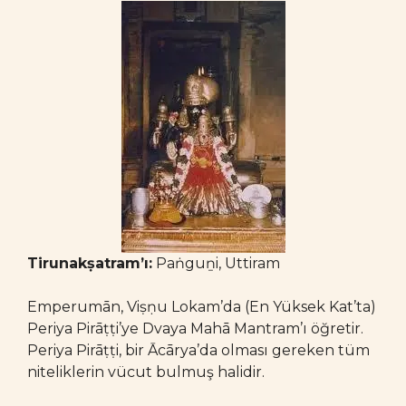
Tirunakṣatram’ı:
Paṅguṉi, Uttiram
Emperumān, Viṣṇu Lokam’da (En Yüksek Kat’ta)
Periya Pirāṭṭi’ye Dvaya Mahā Mantram’ı öğretir.
Periya Pirāṭṭi, bir Ācārya’da olması gereken tüm
niteliklerin vücut bulmuş halidir.