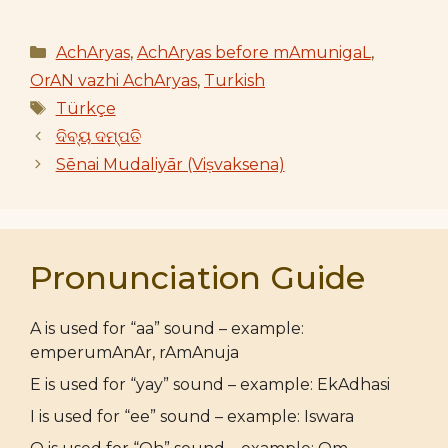
Categories
AchAryas
,
AchAryas before mAmunigaL
,
OrAN vazhi AchAryas
,
Turkish
Tags
Türkçe
ଦିବ୍ୟ ଦମ୍ପତି
Sēnai Mudaliyār (Viṣvaksena)
Pronunciation Guide
A is used for “aa” sound – example:
emperumAnAr, rAmAnuja
E is used for “yay” sound – example: EkAdhasi
I is used for “ee” sound – example: Iswara