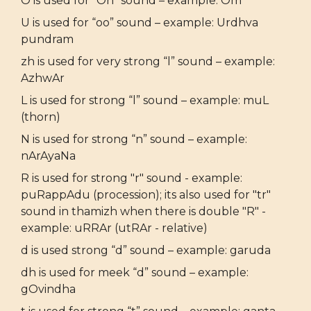
O is used for “Oh” sound – example: Om
U is used for “oo” sound – example: Urdhva
pundram
zh is used for very strong “l” sound – example:
AzhwAr
L is used for strong “l” sound – example: muL
(thorn)
N is used for strong “n” sound – example:
nArAyaNa
R is used for strong "r" sound - example:
puRappAdu (procession); its also used for "tr"
sound in thamizh when there is double "R" -
example: uRRAr (utRAr - relative)
d is used strong “d” sound – example: garuda
dh is used for meek “d” sound – example:
gOvindha