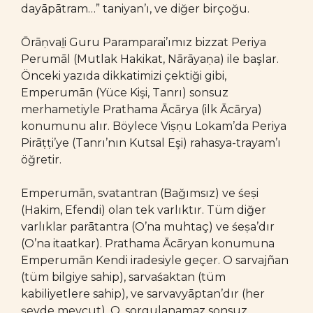
dayāpātram…” taniyan’ı, ve diğer birçoğu.
Ōrāṇvaḻi Guru Paramparai’ımız bizzat Periya
Perumāl (Mutlak Hakikat, Nārāyaṇa) ile başlar.
Önceki yazıda dikkatimizi çektiği gibi,
Emperumān (Yüce Kişi, Tanrı) sonsuz
merhametiyle Prathama Ācārya (ilk Ācārya)
konumunu alır. Böylece Viṣṇu Lokam’da Periya
Pirāṭṭi’ye (Tanrı’nın Kutsal Eşi) rahasya-trayam’ı
öğretir.
Emperumān, svatantran (Bağımsız) ve śeṣi
(Hakim, Efendi) olan tek varlıktır. Tüm diğer
varlıklar parātantra (O’na muhtaç) ve śeṣa’dır
(O’na itaatkar). Prathama Ācāryan konumuna
Emperumān Kendi iradesiyle geçer. O sarvajñan
(tüm bilgiye sahip), sarvaśaktan (tüm
kabiliyetlere sahip), ve sarvavyāptan’dır (her
şeyde mevcut). O, sorgulanamaz sonsuz