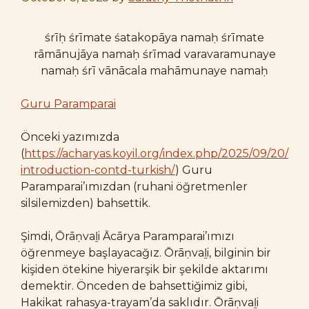
śrīḥ śrīmate śatakopāya namaḥ śrīmate
rāmānujāya namaḥ śrīmad varavaramunaye
namaḥ śrī vānācala mahāmunaye namaḥ
Guru Paramparai
Önceki yazımızda
(
https://acharyas.koyil.org/index.php/2025/09/20/
introduction-contd-turkish/
) Guru
Paramparai’ımızdan (ruhani öğretmenler
silsilemizden) bahsettik.
Şimdi, Ōrāṇvaḻi Ācārya Paramparai’ımızı
öğrenmeye başlayacağız. Ōrāṇvaḻi, bilginin bir
kişiden ötekine hiyerarşik bir şekilde aktarımı
demektir. Önceden de bahsettiğimiz gibi,
Hakikat rahasya-trayam’da saklıdır. Ōrāṇvaḻi