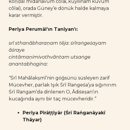
koṇḍal mīdanavum cōlai, kuyilinam kūvum
cōlai), orada Güney’e dönük halde kalmaya
karar vermiştir.
Periya Perumāl’ın Taniyan’ı:
srī sthanābharaṇam tēja: śrīraṅgeśayam
āśraye
cintāmaṇimivothvāntam utsaṅge
anantabhogina:
“
Śrī Mahālakṣmī’nin göğsünü süsleyen zarif
Mücevher, parlak Işık
Śrī Raṅgeśa’ya sığınırım.
Śrī Raṅgam’da dinlenen O, Ādiśeṣan’ın
kucağında aynı bir taç mücevheridir.
”
Periya Pirāṭṭiyār (Śrī Raṅganāyakī
Thāyar)