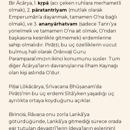
Bir Ācārya, 1.
kṛpā
(acı çeken ruhlara merhametli
olmak), 2.
pāratantriyam
(mutlak olarak
Emperumān’a dayanmak, tamamen O’na bağlı
olmak), ve 3.
ananyārhatvam
(sadece Tanrı’ya
yönelmek ve tamamen O’na ait olmak, O’ndan
başkasına kesinlikle gitmemek) erdemlerine
sahip olmalıdır. Pirāṭṭi, bu üç özelliklerin vücut
bulmuş hali olarak Ōrāṇvaḻi Guru
Paramparai’ımızın ikinci konumunu süsler. Tüm
diğer Ācārya’ların davranışlarına İlham Kaynağı
olan kişi aslında O’dur.
Piḷḷai Lōkācārya, Śrīvacana Bhūṣaṇam’da
Pirāṭṭi’nin bu üç erdemi Sītā’yken yaşadığı üç
ayrılıkta ortaya koyduğunu açıklar.
Birincisi, Rāvaṇa onu zorla Laṅkā’ya
götürdüğünde, Laṅkā’ya gitmediği sürece orada
esir tutulan devastrī’lerin (deva’ların eşlerinin)