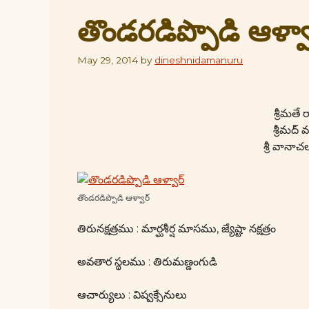
తొండరడిప్పొడి ఆళ్వా
May 29, 2014
by
dineshnidamanuru
శ్రీమత
శ్రీమద
శ్రీ వా
తొండరడిప్పొడి ఆళ్వార్
తిరునక్షత్రము : మార్ఘశీర్ష మాసము, జ్యేష్టా నక్షత్రం
అవతార స్థలము : తిరుమణ్డంగుడి
ఆచార్యులు : విష్వక్సేనులు