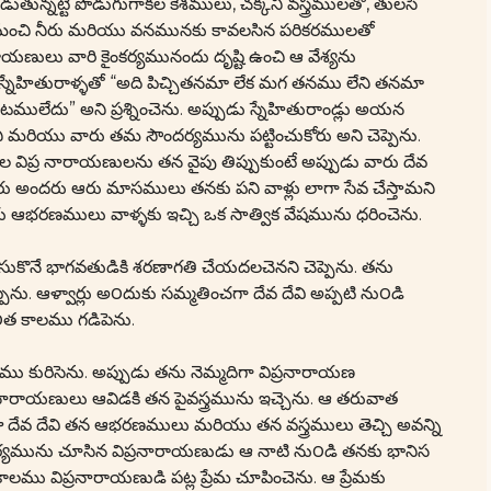
ట్టి పొడుగుగాకల కేశములు, చక్కని వస్త్రములతో, తులసి
, మంచి నీరు మరియు వనమునకు కావలసిన పరికరములతో
ాయణులు వారి కైంకర్యమునందు దృష్టి ఉంచి ఆ వేశ్యను
స్నేహితురాళ్ళతో “అది పిచ్చితనమా లేక మగ తనము లేని తనమా
ులేదు” అని ప్రశ్నించెను. అప్పుడు స్నేహితురాండ్లు అయన
ి మరియు వారు తమ సౌందర్యమును పట్టించుకోరు అని చెప్పెను.
 విప్ర నారాయణులను తన వైపు తిప్పుకుంటే అప్పుడు వారు దేవ
రు అందరు ఆరు మాసములు తనకు పని వాళ్లు లాగా సేవ చేస్తామని
ారు ఆభరణములు వాళ్ళకు ఇచ్చి ఒక సాత్విక వేషమును ధరించెను.
ేవ చేసుకొనే భాగవతుడికి శరణాగతి చేయదలచెనని చెప్పెను. తను
ప్పెను. ఆళ్వార్లు అ౦దుకు సమ్మతించగా దేవ దేవి అప్పటి ను౦డి
కొ౦త కాలము గడిపెను.
ు కురిసెను. అప్పుడు తను నెమ్మదిగా విప్రనారాయణ
ప్రనారాయణులు ఆవిడకి తన పైవస్త్రమును ఇచ్చెను. ఆ తరువాత
ోజు దేవ దేవి తన ఆభరణములు మరియు తన వస్త్రములు తెచ్చి అవన్ని
దర్యమును చూసిన విప్రనారాయణుడు ఆ నాటి ను౦డి తనకు భానిస
లము విప్రనారాయణుడి పట్ల ప్రేమ చూపించెను. ఆ ప్రేమకు