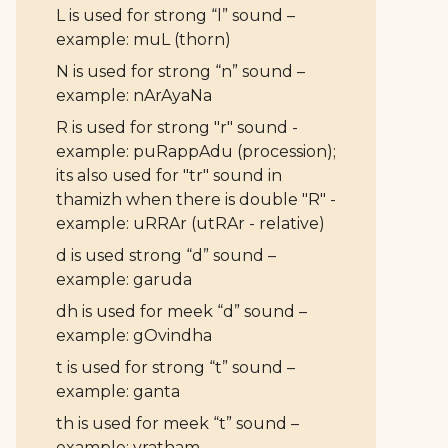
L is used for strong “l” sound –
example: muL (thorn)
N is used for strong “n” sound –
example: nArAyaNa
R is used for strong "r" sound -
example: puRappAdu (procession);
its also used for "tr" sound in
thamizh when there is double "R" -
example: uRRAr (utRAr - relative)
d is used strong “d” sound –
example: garuda
dh is used for meek “d” sound –
example: gOvindha
t is used for strong “t” sound –
example: ganta
th is used for meek “t” sound –
example: vratham