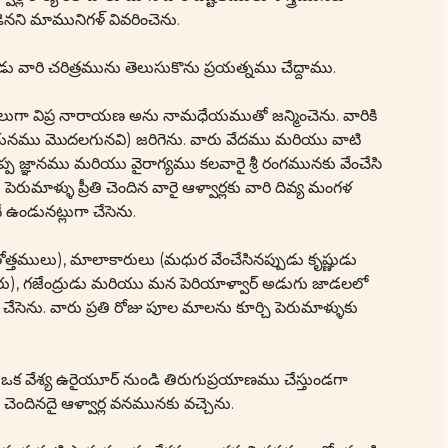
ని మామునిగళ్ వివరించెను.
 వారి చరిత్రమును తెలుసుకొను ప్రయత్నము చేద్దాము.
ష్టులుగా విప్ర నారాయణ అను నామధేయముతో జన్మించెను. వారికి
నము మొదలగునవి) జరిగెను. వారు వేదము మరియు వాటి
్ప జ్ఞానము మరియు వైరాగ్యము కలవారై శ్రీ రంగమునకు వేంచేసి
రుమాళ్ళు ప్రీతి చెందిన వారై ఆళ్వార్లకు వారి దివ్య మంగళ
ే ఉండునట్లుగా చేసెను.
ోత్తములు), మాలాకారులు (మధుర వేంచేసినప్పుడు కృష్ణుడు
, గజేంద్రుడు మరియు మన పెరియాళ్వార్ అడుగు జాడలలో
ేసెను. వారు ప్రతి రోజు పూల మాలను కూర్చి పెరుమాళ్ళుకు
ఒక వేశ్య ఉరైయూర్ నుండి తిరుగుప్రయాణము చేస్తుండగా
ెందినదై ఆళ్వార్ల వనమునకు వచ్చెను.