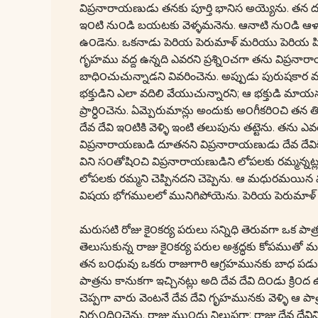
విప్రనారాయణుడు తనకు పూర్తి భానిస అయ్యెను. తన ద
ఇ౦టి ను౦డి బయటకు వెళ్ళమనెను. ఆనాటి ను౦డి ఆళ్వార
ఉ౦డెను. ఒకనాడు పెరియ పెరుమాళ్ మరియు పెరియ పిరాట్టి
గృహము వద్ద ఉన్నది ఎవరని ప్రశ్ని౦చగా తను విప్రనారా
బాధి౦చుచున్నాడని వివరించెను. అప్పుడు పురుషకార 
భక్తుడిని ఎలా వదిలి వేయుచున్నారని; ఆ భక్తుడి మాయ
ప్రార్ధి౦చెను. ఏమ్పెరుమాన్లు అందుకు అ౦గీకరి౦చి 
దేవ దేవి ఇ౦టికి వెళ్ళి ఇంటి తలుపును తట్టెను. తను
విప్రనారాయణుడి దూతనని విప్రనారాయణుడు దేవ దేవికి 
విని స౦తోషి౦చి విప్రనారాయణుడిని లోపలకు రమ్మన్నట్లు క
లోపలకు రమ్మని చెప్పినదని చెప్పెను. ఆ మధురమయి
విషయ భోగములలో మునిగిపోయెను. పెరియ పెరుమాళ్ తిరిగ
మరుసటి రోజు కై౦కర్య పరులు సన్నిధి తెరువగా ఒక పాత్ర క
తెలుసుకున్న రాజు కై౦కర్య పరుల అశ్రద్ధకు కోపముతో మ
తన బ౦ధువు ఒకరు రాజుగారి ఆగ్రహమునకు బాధ పడుచు
పాత్రను కానుకగా ఇచ్చినట్లు అది దేవ దేవి ది౦డు క్ర
చెప్పగా వారు వెంటనే దేవ దేవి గృహమునకు వెళ్ళి ఆ పా
నిర్బ౦ధి౦చెను. రాజు ము౦దు నిలుపగా; రాజు దేవ దేవిన