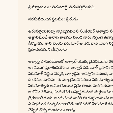
శ్రీ సూక్తములు : తిరుమాలై, తిరుపల్లియెళుచి
పరమపదించిన స్థలము : శ్రీ రంగం
తిరుపల్లియెళుచ్చి వ్యాఖ్యనమున నంజీయర్ ఆళ్వార్
అజ్ఞానముచే అనాది కాలము నుంచి వారు నిద్రించి ఉన్నారన
పేర్కొనెను. కాని పెరియ పెరుమాళ్ ఆ తరువాత యొగ నిద్
ప్రసాదించమని వేడ్కొనెను.
ఆళ్వార్ల పాసురములతో ఆళ్వార్ యొక్క వైభవమును తిరు
అందముగ ప్రకాశింపజేసెను. ఆళ్వార్ పెరుమాళ్ ప్రసాది
పెరుమాళ్ వద్దకు వెళ్ళగ; ఆళ్వార్లను ఆహ్వానించకుం
ఉండటం చూసెను. ఈ మాత్రముచే పెరియ పెరుమాళ్ళుకు ఆళ్వ
పెరుమాళ్ళుకు అమితమయిన ప్రేమ కలదు. మరి పెరుమాళ్
ఆలోచించలేము; ఎందుకనగ అస్వస్థత వంటి దుర్గుణముల
త్రిగుణాతీతుడు; అందువలన వారికి ఈ దుర్గుణమును 
ఏ విధముగ సంస్కరించాలనెడి ఆలోచనతో పెరుమాళ్ కన
చెప్పిన గొప్ప గుణములు కలవు: