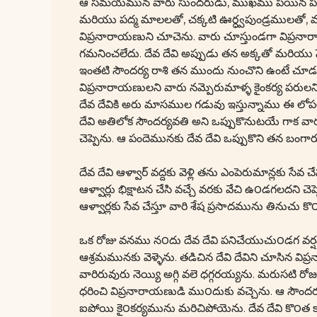
ఆ సమయమున వారు సుందరుడు, ముఖము పయిన పడుతున్న
మరియు పద్మ మాలలతో, చక్కటి ఊర్ధ్వపుండ్రములతో
విప్రనారాయణుని చూచెను. వారు చూస్తుండగా విప్రనార
గమనించలేదు. దేవ దేవి అప్పుడు తన అక్కతో మరియు 
ఇంతటి సౌందర్య రాశి తన ముందు నుంచొని ఉంటే చూడటమ
విప్రనారాయణులని వారు నమ్పెరుమాళ్ళ కైంకర్య పరులన
దేవ దేవికి అరు మాసముల గడువు ఇస్తున్నాము ఈ లోపల
దేవి అతిలోక సౌందర్యవతి అని ఒప్పుకొనుటయే గాక వా
చెప్పెను. ఆ పందెమునకు దేవ దేవి ఒప్పుకొని తన బంగ
దేవ దేవి ఆళ్వార్ వద్దకు వెళ్లి తను ఎంపెరుమాన్లకు స
ఆళ్వార్లు భిక్షాటన చేసి వచ్చే వరకు వేచి ఉ౦డగలదని చె
ఆళ్వార్లకు సేవ చేస్తూ వారి శేష ప్రసాదమును తినుచు 
ఒక రోజు వనము న౦దు దేవ దేవి పనిచేయుచు౦డగ వర్షమ
ఆశ్రమమునకు వెళ్ళెను. తడిచిన దేవి దేవిని చూసిన వి
వారిరువురు నెయ్యి అగ్గి వలె ధగ్గరయ్యను. మరుసటి ర
ధరించి విప్రనారాయణుడి ము౦దుకు వచ్చెను. ఆ సౌం
ఐపోయి కై౦కర్యమును మరిచిపోయెను. దేవ దేవి కొ౦త కా