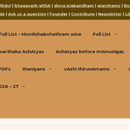
 (Edu)
|
bhagavath gIthA
|
divya prabandham
|
granthams
|
Bo
de
|
Ask us a question
|
Founder
|
Contribute
|
Newsletter
|
Li
Full List – Month/nakshathram wise
Full List
varthaka AchAryas
AchAryas before mAmunigaL
 PDFs
thaniyans
vAzhi thirunAmams
026 – 27