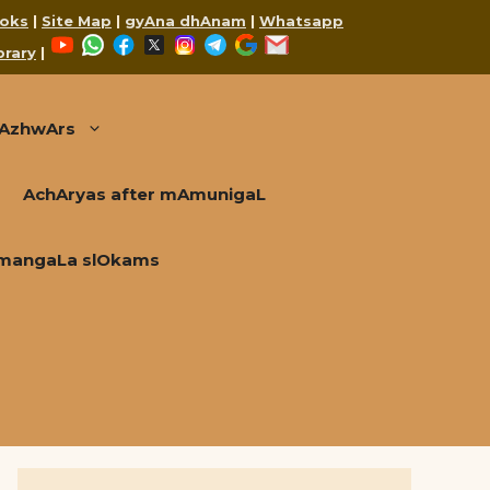
oks
|
Site Map
|
gyAna dhAnam
|
Whatsapp
YouTube
WhatsApp
Facebook
X
Instagram
Telegram
Google
Mail
brary
|
AzhwArs
AchAryas after mAmunigaL
mangaLa slOkams