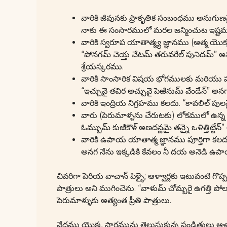
వారికి జీవునకు ప్రాకృతిక సంబంధము అనుగుణమ
నాకు ఈ సంసారములో మరల జన్మించుట ఇష్టము ల
వారికి స్వరూప యాతాత్మ్య జ్ఞానము (ఆత్మ య
“పోనగమ్ చెయ్త చేటమ్ తరువరేల్ పునిదమ్” అనగ 
శ్రేయస్కరము.
వారికి సాంసారిక విషయ భోగములకు మరియు ప
“ఇచ్చువై తవిర అచ్చువై పెఱినుమ్ వేండేన్” అ
వారికి ఇంద్రియ నిగ్రహము కలదు. “కావలిల్ పు
వారు (పెరుమాళ్ళను చేరుటకు) లోకములో ఉన్
ఓమ్బుమ్ కుఱికొళ్ అణదన్ణమై తన్నై ఒళిత్తిట్ట
వారికి ఉపాయ యాతాత్మ జ్ఞానము పూర్తిగా కలదు.
అనగ నేను ఇక్కడికి కేవలం నీ దయ అనెడి ఉ
చివరిగా పెరియ వాచాన్ పిళ్ళై; ఆళ్వార్లకు ఇటువంటి గ
పాత్రులు అని ముగించెను. “వాళుమ్ చోమ్బరై ఉగత్తి పోల
పెరుమాళ్ళుకు అత్యంత ప్రీతి పాత్రులు.
వేదము యొక్క సారమును తెలుసుకున్న పండితులు ఆళ్వార్