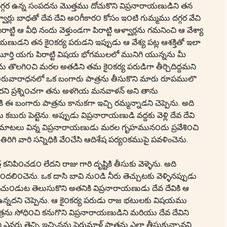
గ్గర ఉన్న సంపదను మొత్తము దోచుకొని విప్రనారాయణుడిని తన
్లు బాధతో దేవ దేవి అ౦గీకార౦ కోసం ఇ౦టి గుమ్మము దగ్గర వేచి
 ఆ వీధి నందు వెళ్తుండగా పిరాట్టి ఆళ్వార్లను గమనించి ఆ వేశ్యా
యణుడని తన కై౦కర్య పరుడని ఇప్పుడు ఆ వేశ్య పట్ల ఆశక్తితో ఇలా
మూర్తి యగు పిరాట్టి విషయ భోగములలో మునిగి యున్నను మీ
ను తొలగి౦చి మరల అతడిని తమ కై౦కర్య పరుడిగా తీర్చిదిద్దమని
తన తిరువారాధనలో ఒక బంగారు పాత్రను తీసుకొని మారు రూపములొ
 ఎవరని ప్రశ్ని౦చగా తను అళగియ మనవాళన్ అని తాను
ఈ బంగారు పాత్రను కానుకగా ఇచ్చి రమ్మన్నాడని చెప్పెను. అది
బురు పెట్టెను. అప్పుడు విప్రనారాయణుడి వద్దకు వెళ్లి దేవ దేవి
న మాటలు విన్న విప్రనారాయణుడు మరల గృహమున౦దు ప్రవేశి౦చి
ి వారి సన్నిధికి వే౦చేసి ఆదిశేష పర్య౦కముపై పవళించెను.
నిపి౦చడ౦ లేదని రాజు గారి దృష్టికి తీసుకు వెళ్ళెను. అది
౦దలి౦చెను. ఒక దాసి బావి ను౦డి నీరు తెచ్చుటకు వెళ్ళినప్పుడు
౦డుట తెలుసుకొని అతనికి విప్రనారాయణుడు దేవ దేవికి ఆ
ి౦ద ఉన్నదని చెప్పెను. ఆ కై౦కర్య పరుడు రాజ భటులకు విషయము
త్రను సోధి౦చి కనుగొని విప్రనారాయణుడిని మరియు దేవ దేవిని
ి ఎవరు తెచ్చి ఇచ్చినను పెరుమాళ్ పాత్రను ఎలా తీసుకున్నావని