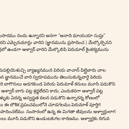
లు సంసారము నందు ఉన్నారని అనగా “అనాది మాయయా సుప్తః”
ి ఎమ్పెరుమాన్లు వారిని (జ్ఞానమును ప్రసాదించ ) మేల్కొల్పెనని
రలో ఉండగా ఆళ్వార్ వారిని మేల్కొలిపి పెరుమాల్ కైంకర్యమును
పల్లియెళుచ్చి వ్యాఖ్యనమున పెరియ వాచాన్ పిల్లైవారు చాల
ంచిన జ్ఞానముచే వారి స్వరూపమును తెలుసుకున్నవారై పెరియ
డ, వారి బాగొగులు అడగకుండ పెరియ పెరుమాళ్ కనులు మూసి పడుకొని
ార్ బాగు పట్ల శ్రద్ధలేదని కాదు; ఎందుకనగా ఆళ్వార్ పట్ల
ళుకు ఏదన్న అస్వస్థత వలన పడుకొని ఉన్నారన్న కోణంలో
ు ఈ లౌకిక ప్రపంచములోనె చూడగలము.పెరుమాళ్ పూర్తిగ
ఆపాదించలేము. సంసారంలో ఉన్న ఈ మిగతా జీవులను ఆళ్వార్లులాగ
ులు మూసి పడుకొని ఉండుటకుగల కారణము. ఆళ్వార్లకు దిగువ