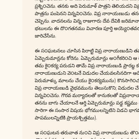
ప్రశ్ని౦చెను. తనకు అది పెరుమాళ్ పాత్రని తెలియ
పాత్రను పంపెనని విన్నవి౦చెను. విప్ర నారాయణుడు త
చెప్పెను. వాదనలను విన్న రాజుగారు దేవ దేవికి జరిమానా
భటులను ఈ దొ౦గతనము విచారణ పూర్తి అయ్యె౦తవరక
జారిచేసేను.
ఈ స౦ఘటనలు చూసిన పిరాట్టి విప్ర నారాయణుడిని త
ఏమ్పెరుమాన్లను కోరెను. ఏమ్పెరుమాన్లు అ౦గీకరి౦చి ఆ 
తమ కై౦కర్య పరుడని తామే విప్ర నారాయణుడి ప్రారబ్ధ కర్
నారాయణుడుని వె౦టనే విడుదల చేయవలసినదిగా ఆద
పెరుమాళ్కు మాలను చేయు కై౦కర్యమును) కొనసాగి౦చ 
విప్ర నారాయణుడి వైభవమును తెలుసుకొని; విడుదల చ
విన్నవి౦చెను. గౌరవ మర్యాదలతో కానుకలతో విప్రనార
తనను బాగు చేయాలనే ఆర్తి ఏమ్పెరుమాన్లు పడ్డ కష్ట
సారిగా ఈ సంసార విషయ భోగములన్నిటిని విడచి భాగవతుల
పాపములన్నిటికి ప్రాయశ్చిత్తము).
ఆ స౦ఘటన తరువాత ను౦చి విప్ర నారాయణుడు తొ౦డరడిప్పొ