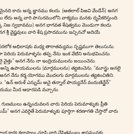
ైనది కాదు అన్న జ్ఞానము కలదు. (ఆతలాల్ పిఱవి వేండేన్) అనగ
ేదు అన్న వారి పాసురములోని వాక్యము మనకు దృవీకరిస్తుంది.
ొక్క నిజ స్వభావము) అనగ భాగవత శేషత్వము మెండుగా కలదు.
శ్రీ వైష్ణవులు వారి శేష ప్రసాదమును ఇచ్చినచో అదియే
రలోక అభిలాషకు మధ్య తారాతమ్యము స్పష్టముగా తెలుసును.
నగా పెరియ పెరుమాళ్ళను తప్ప నేను ఇంక వేటిని అనుభవించను.
లనై వైత్తు” అనగ నేను నా ఇంద్రియములను జయించెను.
న అన్ని ఉపాయములను (మార్గములను) త్యజించెను. “మూన్ఱు అనలై
ేన్” అనగ నేను కర్మ యోగము మొదలగు మార్గములను త్యజించితిని.
 “ఉన్ అరుళ్ ఎన్నుమ్ ఆచై తన్నాల్ పొయ్యనేన్ వందుణిన్ఱేన్”
పాయము మీద ఆధారపడి వచ్చాను.
ొప్ప గుణములు ఉన్నందువలన వారు పెరియ పెరుమాళ్ళుకు ప్రీతి
ుమ్” అనగ ఎవరైతే పెరుమాళ్ళుకు పూర్తిగా శరణాగతి చేస్తారో వారు
ల కార్య కలాపాలు చూసి వారి చేష్టితములు శాస్త్రమునకు