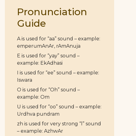
Pronunciation
Guide
A is used for “aa” sound – example:
emperumAnAr, rAmAnuja
E is used for “yay” sound –
example: EkAdhasi
I is used for “ee” sound – example:
Iswara
O is used for “Oh” sound –
example: Om
U is used for “oo” sound – example:
Urdhva pundram
zh is used for very strong “l” sound
– example: AzhwAr