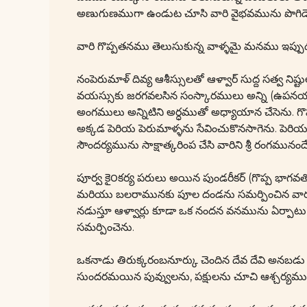
అణుగుణముగా ఉండుట చూసి వారి వైభవమును పొగిడెన
వారి గొప్పతనము తెలుసుకున్న వాళ్ళమై మనము ఇప్పుడు
నంపెరుమాళ్ దివ్య ఆశీస్సులతో ఆళ్వార్ సుద్ద సత్వ ని
వయస్సుకు జరగవలసిన సంస్కారములు అన్ని (ఉపనయ
అంగములు అన్నిటిని అర్ధముతో అధ్యాయాన చేసెను. గొప
అక్కడ పెరియ పెరుమాళ్ళను సేవించుకొనసాగెను. పెరియ పె
సౌందర్యమును సాక్షాత్కరింప చేసి వారిని శ్రీ రంగమునంద
పూర్వ కై౦కర్య పరులు అయిన పుండరీకర్ (గొప్ప భాగవత
మరియు బలరామునకు పూల దండను సమర్పించిన వారు)
నడుస్తూ ఆళ్వార్లు కూడా ఒక నందన వనమును ఏర్పాటు చ
సమర్పించెను.
ఒకనాడు తిరుక్కరంబనూర్కు చెందిన దేవ దేవి అనబడు 
సుందరమయిన పువ్వులను, పక్షులను చూచి ఆశ్చర్యము చ