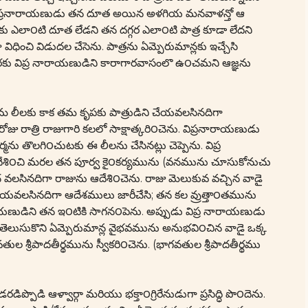
దని విప్రనారాయణుడు తన దూత అయిన అళగియ మనవాళన్తో ఆ
నకు ఎలా౦టి దూత లేడని తన దగ్గర ఎలా౦టి పాత్ర కూడా లేదని
 విధించి విడుదల చేసెను. పాత్రను ఏమ్పెరుమాన్లకు ఇచ్చేసి
ు విప్ర నారాయణుడిని కారాగారవాసంలొ ఉ౦చమని ఆజ్ఞను
మ లీలకు కాక తమ కృపకు పాత్రుడిని చేయవలసినదిగా
రోజు రాత్రి రాజుగారి కలలో సాక్షాత్కరి౦చెను. విప్రనారాయణుడు
మను తొలగి౦చుటకు ఈ లీలను చేసినట్లు చెప్పెను. విప్ర
ేశి౦చి మరల తన పూర్వ కై౦కర్యమును (వనమును చూసుకోనుచు
వలసినదిగా రాజును ఆదేశి౦చెను. రాజు మెలుకువ వచ్చిన వాడై
ేయవలసినదిగా ఆదేశములు జారీచేసి; తన కల వ్రుత్తా౦తమును
ాయణుడిని తన ఇ౦టికి సాగన౦పెను. అప్పుడు విప్ర నారాయణుడు
ము తెలుసుకొని ఏమ్పెరుమాన్ల వైభవమును అనుభవి౦చిన వాడై ఒక్క
 శ్రీపాదతీర్థమును స్వీకరి౦చెను. (భాగవతుల శ్రీపాదతీర్థము
డి ఆళ్వార్గా మరియు భక్తా౦గ్రిరేనుడుగా ప్రసిద్ధి పొ౦దెను.