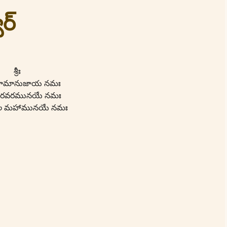
ర్
శ్రీః
ే రామానుజాయ నమః
్ వరవరమునయే నమః
నాచల మహామునయే నమః