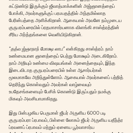
கட்டுண்டு இருக்கும் ஜீவாத்மாக்களின் அஜ்ஞானத்தைப்
போக்கி, அவர்களுக்குப் பரமபதத்தில் அந்தமில்லாத
பேரின்பத்தை அளிக்கிறான். ஆகையால் அவனே நம்முடைய
குருபரம்பரையில் ப்ரதமாசார்யனாக விளங்கி சாஸ்த்ரத்தின்
சீரிய அர்த்தங்களை வெளியிடுகிறான்.
“
தத்வ ஜ்ஞாநாந் மோக்ஷ லாப:
” என்கிறது சாஸ்த்ரம். நாம்
உண்மையான ஞானத்தைப் பெற்று மோக்ஷம் அடைகிறோம்.
நாம் அறியும் உண்மை விஷயங்கள் அனைத்தையும், இந்த
இடைவிடாத குருபரம்பரையில் உள்ள ஆசார்யர்கள்
மூலமாகவே அறிந்துள்ளோம். ஆகையால் அவர்களைப் பற்றித்
தெரிந்து கொள்வதும் அவர்கள் வாழ்வையும்
உபதேசங்களையும் பேசிக் கொண்டு இருப்பதும் நமக்கு
மிகவும் அவசியாமாகிறது.
இது பின்பழகிய பெருமாள் ஜீயர் அருளிய 6000 படி
குருபரம்பரா ப்ரபாவம், பிள்ளை லோகம் ஜீயர் அருளிய யதீந்த்ர
ப்ரவணப் ப்ரபாவம் மற்றும் ஏனைய பூர்வாசார்ய