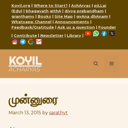
Skip
Koyil.org
|
Where to Start?
|
AchAryas
|
piLLai
to
(Edu)
|
bhagavath gIthA
|
divya prabandham
|
content
granthams
|
Books
|
Site Map
|
gyAna dhAnam
|
Whatsapp Channel
|
Announcements
|
Feedback/Gratitude
|
Ask us a question
|
Founder
YouTube
WhatsApp
Faceboo
X
|
Contribute
|
Newsletter
|
Library
|
Instagram
Telegram
Google
Mail
KOYIL
Menu
ACHARYAS
முன்னுரை
March 13, 2015
by
sarathyt