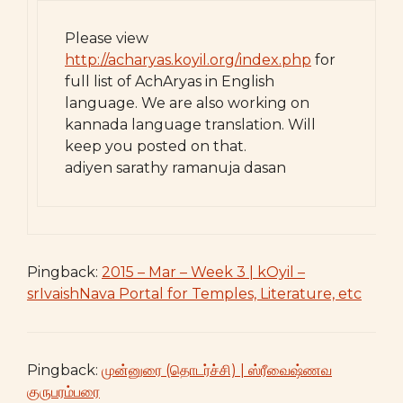
Please view
http://acharyas.koyil.org/index.php
for
full list of AchAryas in English
language. We are also working on
kannada language translation. Will
keep you posted on that.
adiyen sarathy ramanuja dasan
Pingback:
2015 – Mar – Week 3 | kOyil –
srIvaishNava Portal for Temples, Literature, etc
Pingback:
முன்னுரை (தொடர்ச்சி) | ஸ்ரீவைஷ்ணவ
குருபரம்பரை