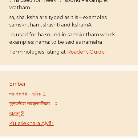
th is used for meek “t” sound – example:
vratham
sa, sha, ksha are typed as it is – examples:
samskritham, shashti and kshamA
: is used for ha sound in samskritham words –
examples: nama: to be said as namaha
Terminologies listing at
Reader's Guide
Embār
গুরু পরম্পরা – ভূমিকা 2
गूरूपरंपरा उपक्रमणिका – २
ନାଥମୁନି
Kulaśekhara Āḻvār