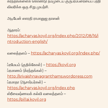
க்ரந்தங்களைக் கொண்டு நம்முடைய குருபரம்பரையைப் பற்றி
விவரிக்க ஒரு சிறு முயற்சி.
அடியேன் ஸாரதி ராமானுஜ தாஸன்
ஆதாரம்:
https://acharyas.koyil.org/index.php/2012/08/16/i
ntroduction-english/
வலைத்தளம் –
https://acharyas.koyil.org/index.php/
ப்ரமேயம் (குறிக்கோள்) –
https://koyil.org
ப்ரமாணம் (க்ரந்தங்கள்) –
http://srivaishnavagranthams.wordpress.com
ப்ரமாதா (ஆசார்யர்கள்) –
https://acharyas.koyil.org/index.php
ஸ்ரீவைஷ்ணவக் கல்வி வலைத்தளம் –
https://pillai.koyil.org