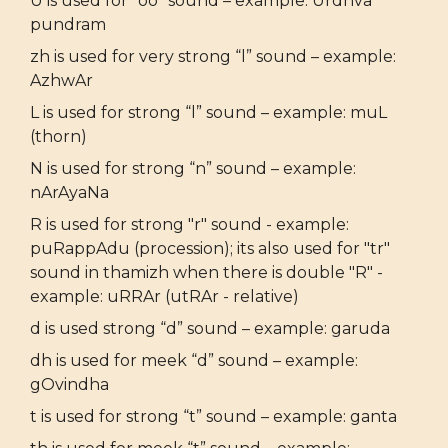
U is used for “oo” sound – example: Urdhva
pundram
zh is used for very strong “l” sound – example:
AzhwAr
L is used for strong “l” sound – example: muL
(thorn)
N is used for strong “n” sound – example:
nArAyaNa
R is used for strong "r" sound - example:
puRappAdu (procession); its also used for "tr"
sound in thamizh when there is double "R" -
example: uRRAr (utRAr - relative)
d is used strong “d” sound – example: garuda
dh is used for meek “d” sound – example:
gOvindha
t is used for strong “t” sound – example: ganta