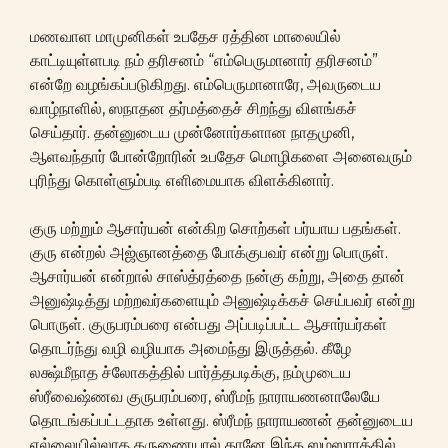
மணவாள மாமுனிகள் உபதேச ரத்தின மாலையில்
காட்டியுள்ளபடி நம் தரிசனம் “எம்பெருமானார் தரிசனம்”
என்றே வழங்கப்படுகிறது. எம்பெருமானாரே, அவருடைய
வாழ்நாளில், ஸநாதன தர்மத்தைச் சிறந்து விளங்கச்
செய்தார். தன்னுடைய முன்னோர்களான நாதமுனி,
ஆளவந்தார் போன்றோரின் உபதேச மொழிகளை அனைவரும்
புரிந்து கொள்ளும்படி எளிமையாக விளக்கினார்.
குரு மற்றும் ஆசார்யன் என்கிற சொற்கள் பர்யாய பதங்கள்.
குரு என்றல் அஜ்ஞானத்தை போக்குபவர் என்று பொருள்.
ஆசார்யன் என்றால் சாஸ்த்ரத்தை நன்கு கற்று, அதை தான்
அனுஷ்டித்து மற்றவர்களையும் அனுஷ்டிக்கச் செய்பவர் என்று
பொருள். குருபரம்பரை என்பது அப்படிப்பட்ட ஆசார்யர்கள்
தொடர்ந்து வழி வழியாக அமைந்து இருத்தல். கீழே
லக்ஷ்மீநாத ச்லோகத்தில் பார்த்தபடிக்கு, நம்முடைய
ஸ்ரீவைஷ்ணவ குருபரம்பரை, ஸ்ரீமந் நாராயணனாலேயே
தொடங்கப்பட்டதாக உள்ளது. ஸ்ரீமந் நாராயணன் தன்னுடைய
எல்லையில்லாத கருணையால் தானே இந்த ஸம்ஸாரத்தில்