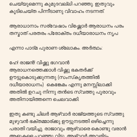
ചെയ്യുമെന്നു കുമുദവല്ലി പറഞ്ഞു. ഇതുവും
കൂടിചെയ്ത പിന്നീടാണു വിവാഹം നടന്നത്.
ആരാധാനാം സര്വേഷാം വിഷ്ണോർ ആരാധനം പരം
തസ്മാത് പരതരം പ്രോക്തം ദധീയാരാധനം നൃപ
എന്നാ പാദ്മ പുരാണ ശ്ലോകം. അർത്ഥം:
ഹേ! രാജൻ! വിഷ്ണു ഭഗവാൻ
ആരാധനത്തെക്കാൾ വിഷ്ണു ഭകതർക്ക്
ഊട്ടുകൊടുക്കുന്നതു (സംസ്‌കൃതത്തിൽ
ദധീയാരാധനം) കെങ്കേമം എന്നു മനസ്സിലാക്കി
അതിൽ ഉറചു നിന്നു തൻടെ സ്വത്തു പൂരാവും
അതിനായിത്തന്നെ ചെലവാക്കി.
ഇതു കണ്ടു ചിലർ ആഴ്വാർ രാജ്യത്തുടെ സ്വത്തു
മുഴുവൻ ഭക്തമ്മാര്ക്കു ഊട്ടുനടത്തി ഒഴിച്ചെന്നു
പരാതി വയിച്ചു. രാജാവും ആഴ്വാരെ കൊണ്ടു വരാൻ
ആളുകളെ പറഞ്ഞു വിട്ടു. ആഴ്വാർ അവരിടം