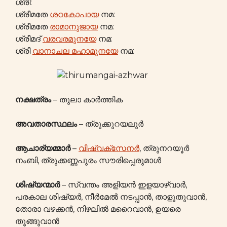
ശ്രീ:
ശ്രീമതേ
ശഠകോപായ
നമ:
ശ്രീമതേ
രാമാനുജായ
നമ:
ശ്രീമദ്
വരവരമുനയേ
നമ:
ശ്രീ
വാനാചല മഹാമുനയേ
നമ:
നക്ഷത്രം
– തുലാ കാർത്തിക
അവതാരസ്ഥലം
– ത്രുക്കുറയലൂർ
ആചാര്യമ്മാര്‍
–
വിഷ്വക്സേനർ
, ത്രുനറയൂർ
നംബി, ത്രുക്കണ്ണപുരം സൗരിപ്പെരുമാൾ
ശിഷ്യന്മാർ
– സ്വന്തം അളിയൻ ഇളയാഴ്വാർ,
പരകാല ശിഷ്യർ, നീർമേൽ നടപ്പാൻ, താളൂതുവാൻ,
തോരാ വഴക്കൻ, നിഴലിൽ മറൈവാൻ, ഉയരെ
തൂങ്ങുവാൻ