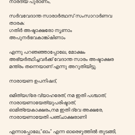
നാരദീയ പുരാണം,
സർവവേദാന്ത സാരാർത്ഥസ് സംസാറാർണവ
താരക:
ഗതിർ അഷ്ടാക്ഷരോ നൃണാം
അപുനർഭവകാങ്ക്ഷിണാം
എന്നു പറഞഞ്ഞാപ്പോലേ, മോക്ഷം
അഭ്യർത്ഥിച്ചവർക്ക് വേദാന്ത സാരം അഷ്ടാക്ഷര
മന്ത്രം തന്നെയാണ് എന്നു അറുതിയിട്ടു.
നാരായണ ഉപനിഷദ്,
ഒമിത്യഗ്രേ വ്യാഹരേത്, നമ ഇതി പശ്ചാത്,
നാരായണായേത്യുപരിഷ്ടാത്,
ഓമിത്യേകാക്ഷരം,നമ ഇതി ദ്വേ അക്ഷരേ,
നാരായണായേതി പഞ്ചാക്ഷരാണി
എന്നാപ്പോലേ,”ഓം” എന്ന ഓരെഴുത്തിൽ തുടങ്ങി,