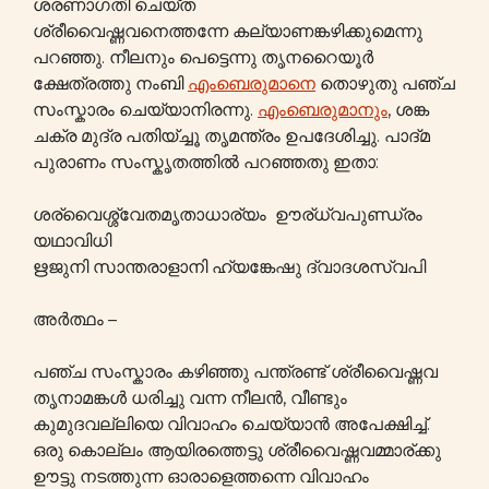
ശരണാഗതി ചെയ്ത
ശ്രീവൈഷ്ണവനെത്തന്നേ കല്യാണങ്കഴിക്കുമെന്നു
പറഞ്ഞു. നീലനും പെട്ടെന്നു തൃനറൈയൂർ
ക്ഷേത്രത്തു നംബി
എംബെരുമാനെ
തൊഴുതു പഞ്ച
സംസ്കാരം ചെയ്യാനിരന്നു.
എംബെരുമാനും
, ശങ്ക
ചക്ര മുദ്ര പതിയ്ച്ചൂ തൃമന്ത്രം ഉപദേശിച്ചു. പാദ്മ
പുരാണം സംസ്കൃതത്തിൽ പറഞ്ഞതു ഇതാ:
ശര്വൈശ്ശ്വേതമൃതാധാര്യം ഊര്ധ്വപുണ്ഡ്രം
യഥാവിധി
ഋജുനി സാന്തരാളാനി ഹ്യങ്കേഷു ദ്വാദശസ്വപി
അർത്ഥം –
പഞ്ച സംസ്കാരം കഴിഞ്ഞു പന്ത്രണ്ട് ശ്രീവൈഷ്ണവ
തൃനാമങ്കൾ ധരിച്ചു വന്ന നീലൻ, വീണ്ടും
കുമുദവല്ലിയെ വിവാഹം ചെയ്യാൻ അപേക്ഷിച്ച്.
ഒരു കൊല്ലം ആയിരത്തെട്ടു ശ്രീവൈഷ്ണവമ്മാര്ക്കു
ഊട്ടു നടത്തുന്ന ഓരാളെത്തന്നെ വിവാഹം