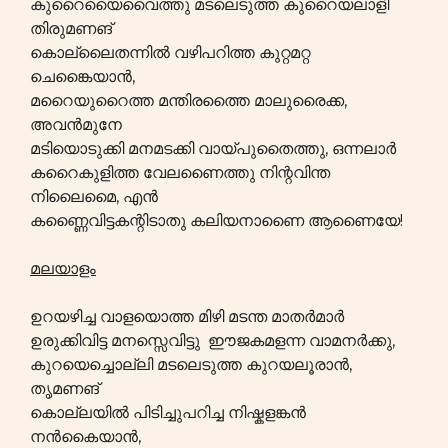
കുറൈയൈവൈത്തു മടലെടുത്ത കുറൈയലാളി
തിരുമണങ്
കൊല്ലൈതന്നിൽ വഴിപറിത്ത കുറ്റമറ്റ
ചെങ്കൈയാൻ,
മറൈയുറൈത്ത മന്തിരത്തൈ മാലുരൈക്ക,
അവൻമുനേ
മടിയൊടുക്കി മനമടക്കി വായ്പുതൈത്തു, ഒന്നലാർ
കറൈകുളിത്ത വേലണൈത്തു നിന്റവിന്ത
നിലൈമൈ, എൻ
കണ്ണൈവിട്ടകന്റിടാതു കലിയനാണൈ ആണൈയേ!
മലയാളം
ഉറയഴിച്ച വാളയൊത്ത മിഴി മടന്ത മാതർമാർ
ഉരുക്കിവിട്ട മനസ്സെവിട്ടു ഈജകമളന്ന വാമനർക്കു,
കുറയെച്ചൊല്ലി മടലെടുത്ത കുറയലൂരാൻ,
തൃമണങ്
കൊല്ലയിൽ പിടിച്ചുപറിച്ച നിഷ്കളങ്കൻ
നൻകൈയാൻ,