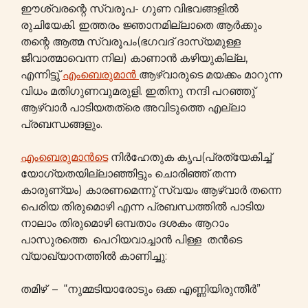
ഈശ്വരന്റെ സ്വരൂപ- ഗുണ വിഭവങ്ങളിൽ
രുചിയേകി. ഇത്തരം ജ്ഞാനമില്ലാതെ ആര്‍ക്കും
തന്റെ ആത്മ സ്വരൂപം(ഭഗവദ് ദാസ്യമുള്ള
ജീവാത്മാവെന്ന നില) കാണാൻ കഴിയുകില്ല,
എന്നിട്ടു്
എംബെരുമാൻ
ആഴ്വാരുടെ മയക്കം മാറുന്ന
വിധം മതിഗുണവുമരുളി. ഇതിനു നന്ദി പറഞ്ഞു്
ആഴ്വാർ പാടിയതത്രെ അവിടുത്തെ എല്ലാ
പ്രബന്ധങ്ങളും.
എംബെരുമാൻടെ
നിര്‍ഹേതുക കൃപ(പ്രത്യേകിച്ച്
യോഗ്യതയില്ലാഞ്ഞിട്ടും ചൊരിഞ്ഞ് തന്ന
കാരുണ്യം) കാരണമെന്നു് സ്വയം ആഴ്വാർ തന്നെ
പെരിയ തിരുമൊഴി എന്ന പ്രബന്ധത്തിൽ പാടിയ
നാലാം തിരുമൊഴി ഒമ്പതാം ദശകം ആറാം
പാസുരത്തെ പെറിയവാച്ചാന്‍ പിള്ള തൻടെ
വ്യാഖ്യാനത്തിൽ കാണിച്ചു:
തമിഴ് – “നുമ്മടിയാരോടും ഒക്ക എണ്ണിയിരുന്തീർ”