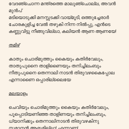
വേദഞ്ചൊന്ന മന്ത്രത്തെ മാലുഞ്ചൊല്ല, അവൻ
മുൻപ്
മടിയൊടുക്കി മനസ്സടക്കി വായ്മൂടി, ഒത്തുച്ചേരാർ
ചോരകുളിച്ച വേൽ തഴുകി നിന്ന നിൽപ്പു, എൻടെ
കണ്ണുവിട്ടു നീങ്ങുവില്ലാ, കലിയൻ ആണ ആണയേ!
തമിഴ്
കാതും ചൊരിമുത്തും കൈയും കതിർവേലും,
താതുപുനൈ താളിണൈയും തനിച്ചിലംബും
നീതുപുനൈ തെന്നാലി നാടൻ തിരുവഴകൈപ്പോല
എന്നാണൈ ഒപ്പാരില്ലൈയേ
മലയാളം
ചെവിയും ചൊരിമുത്തും കൈയും കതിർവേലും,
പൂപ്പൊടിയണിഞ്ഞ താളിണയും തനിച്ചിലംബും,
ധ്യാനിക്കും തെന്നാലിനാടൻ തിരുവഴകിനു
സമാനൻ ആരുമില്ലാ! എന്നാണ!