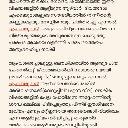
താപത്തെ തീർക്കും. ഭഗവദ്വിഷയമില്ലാത്ത ഇതര
വിഷയങ്ങളിൽ ആഴ്ന്നിരുന്ന ആഴ്വാർ, ദിവ്യദേശ
എംബെരുമാങ്കളുടെ സൗന്ദര്യത്തില്‍ നിന്ന് തന്റെ
കണ്ണുകളെയും മനസ്സിനെയും പിൻതിരിച്ചു. എന്നാല്‍,
എംബെരുമാൻ
അദ്ദേഹത്തിന് ഈ ലോകത്ത് തന്നെ
നിത്യ മുക്തരുടെ അനുഭവങ്ങളെ കൊടുത്തു,
പരമപദ ആശയെ വളർത്തി, പരമപദത്തെയും
അനുഗ്രഹിച്ചു നല്കി.
ആഴ്വാരെപ്പോലുള്ള, ലൌകികതയില്‍ ആണ്ടുപോയ
ചേതനർക്കു് (ജീവാത്മാക്കള്‍ക്ക്) സാധാരണയായി
ഈശ്വരനേക്കുറിച്ച് വെറുപ്പുണ്ടാകും. എന്നാല്‍,
എംബെരുമാൻ
ആഴ്വാരെ തൻടെ പേരിൽ
അദ്വേഷനാക്കി(വെറുപ്പില്ല എന്ന നില). ലൗകിക
വിഷയങ്ങളിൽ പെട്ടു പോയിരുന്ന അദ്ദേഹത്തിന്റെ
ശ്രദ്ധ മെല്ലെ പിടിച്ചെടുത്തു. പിന്നീട് ഈശ്വരനേ
മുഖ്യം എന്നും മറ്റ് ഇന്ദ്രിയ അനുഭവങ്ങൾ വ്യർത്ഥം
എന്ന ആഭിമുഖ്യം വര്‍ദ്ധിപ്പിച്ചു. തിരുമന്ത്ര
അർത്ഥത്തെ ആഴ്വാരുടെ മനസ്സിലിരുത്തി.