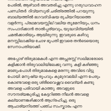
പേരിൽ, ആഴ്വാർ അവതരിച്ചു എന്നു ഗരുഡവാഹന
പണ്ഡിതർ ദിവ്യസൂരി ചരിത്രത്തിൽ പറയുന്നു.
ബാല്യത്തിൽ ഭഗവദ്വിഷയ രുചിയറിയാത്തെ
വളർന്നു. പ്രഥമവയസ്സില് വലിയ തൃമേനിയും, ധനം
സംപാദിക്കാൻ താൽപ്പര്യവും, യുദ്ധവിദ്യയിൽ
ചമൽക്കാരിയും ആയിരുന്നു. ഇവരുടെ കഴിവു
മനസ്സിലാക്കിയ ചോഴ ഭൂപതി ഇവരെ തൻടെയൊരു
സേനാപതിയാക്കി.
അപ്പോഴ് തിരുമാമകൾ എന്ന അപ്സരസ്സ് സഖിമാരോടെ
കളിക്കാൻ തിരുവാലിയിലേക്കു വന്നു. കളി കഴിഞ്ഞു
മടങുംപോൾ തിരുമാമകളെ മരന്നു അവിടെ വിട്ടു
പോയി. മനുഷ്യ രൂപവും കുമുദവല്ലി എന്ന പേരും
കൊണ്ടവളെ ഒരു ശ്രീവൈഷ്ണവ വൈദ്യർ കണ്ടു
അവളെ പരിവായി കാത്തു. അവളുടെ
സൗന്ദര്യങ്കുരിച്ചു കേട്ടറിഞ്ഞ നീലൻ അവളെ
കല്യാണങ്കഴിക്കാൻ ആഗ്രഹിച്ചു. ഒരു
ആചാര്യനിടത്ത് പഞ്ച സംസ്കാരം എന്ന