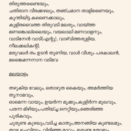
തിരുത്തണ്ടൈയും,
ചതിരാന വീരക്കഴലും, തഞ്ചമാന താളിണൈയും,
കുന്തിയിട്ട കണൈക്കാലും,
കുളിരവൈത്ത തിരുവടി മലരും, വായ്ത്ത
മണങ്കൊല്ലൈയും, വയലാലി മണവാളനും,
വാടിനേൻ വാടി(എന്റു), വാഴ്വിത്തരുളിയ,
നീലക്കലികന്റി,
മരുവലർ തം ഉടൻ തുണിയ, വാൾ വീശും പരകാലൻ,
മങ്കൈമന്നനാന വടിവേ
മലയാളം
തഴുകിയ വേലും, തൊഴുത കൈയും, അമർത്തിയ
തൃനാമവും,
ഓമെന്ന വായും, ഉയർന്ന മൂക്കും,കുളിർന്ന മുഖവും,
പരന്ന മിഴിയും,പതിയ്ച്ച നെറ്റിയും,ഞെരിഞ്ഞ
പൂരികവും,
ചുരുണ്ട കുഴലും,വടിച്ച കാതും,അനങ്ങിയ കുണ്ടലമും,
താഴ്ന്ന ചെവിയും, വിരിഞ്ഞ മാറും, ഉരുണ്ട തോളും,