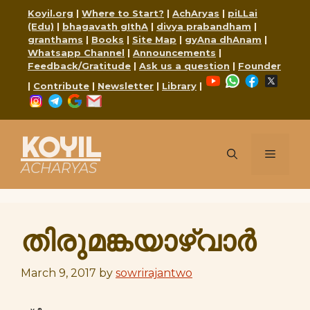
Skip
Koyil.org
|
Where to Start?
|
AchAryas
|
piLLai
to
(Edu)
|
bhagavath gIthA
|
divya prabandham
|
content
granthams
|
Books
|
Site Map
|
gyAna dhAnam
|
Whatsapp Channel
|
Announcements
|
Feedback/Gratitude
|
Ask us a question
|
Founder
YouTube
WhatsApp
Faceboo
X
|
Contribute
|
Newsletter
|
Library
|
Instagram
Telegram
Google
Mail
KOYIL
Menu
ACHARYAS
തിരുമങ്കയാഴ്വാർ
March 9, 2017
by
sowrirajantwo