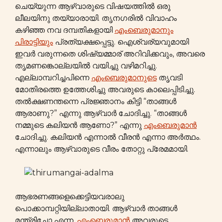
ചെയ്യുന്ന ആഴ്വാരുടെ വിഷയത്തിൽ ഒരു
ലീലയിനു തയ്യാരായി. തൃനഗരിൽ വിവാഹം
കഴിഞ്ഞ നവ ദമ്പതികളായി
എംബെരുമാനും
പിരാട്ടിയും
പ്രത്യക്ഷപ്പെട്ടു. ഐശ്വര്യവുമായി
ഇവർ വരുന്നതെ ശിഷ്യമ്മാര് അറിവിക്കവും, അവരെ
തൃമണങ്കൊല്ലയിൽ വയിച്ചു വഴിമറിച്ചു.
എല്ലാമ്പറിച്ചപിന്നെ
എംബെരുമാനുടെ
തൃവടി
മോതിരത്തെ ഉത്തേശിച്ചു അവരുടെ കാലെപ്പിടിച്ചു.
തൽക്ഷണന്തന്നെ പ്രജ്ഞാനം കിട്ടി “താങ്ങൾ
ആരാണു?” എന്നു ആഴ്വാർ ചോദിച്ചു. “താങ്ങൾ
നമ്മുടെ കലിയൻ ആണോ?” എന്നു
എംബെരുമാൻ
ചോദിച്ചു. കലിയൻ എന്നാൽ വീരൻ എന്നാ അര്‍ത്ഥം.
എന്നാലും ആഴ്വാരുടെ വീരം തോറ്റു പ്രേമമായി.
ആഭരണങ്ങളെക്കെട്ടിയവരാലു
പൊക്കാമ്പറ്റിയില്ലാതായി. ആഴ്വാർ താങ്ങൾ
മന്ത്രിച്ചോ എന്ന,
എംബെരുമാൻ
അവരുടെ