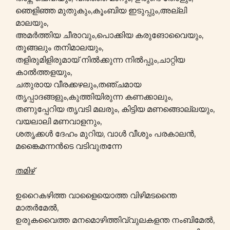
ഞെളിഞ്ഞ മുതുകും,കൂംബിയ ഇടുപ്പും,അല്ലി
മാലയും,
അമർത്തിയ ചീരാവും,പൊക്കിയ കരുങോവൈയും,
തൂങ്ങലും തനിമാലയും,
തളിരുമിളിരുമായ് നിൽക്കുന്ന നിൽപ്പും,ചാറ്റിയ
കാൽത്തളയും,
ചതുരായ വീരക്കഴലും,തഞ്ചമായ
തൃപ്പാദങ്ങളും,കുത്തിയിരുന്ന കണക്കാലും,
തണുപ്പേറിയ തൃവടി മലരും, കിട്ടിയ മണങ്ങൊല്ലയും,
വയലാലി മണവാളനും,
ശതൃക്കൾ ദേഹം മുറിയ, വാൾ വീശും പരകാലൻ,
മങ്കൈമന്നൻടെ വടിവുതന്നേ
തമിഴ്
ഉറൈകഴിത്ത വാളൈയൊത്ത വിഴിമടന്തൈ
മാതർമേൽ,
ഉരുകവൈത്ത മനമൊഴിത്തിവ്വുലകളന്ത നംബിമേൽ,