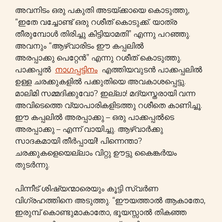
അവനിടം ഒരു പകുതി അടയ്ക്കായെ കൊടുത്തു,
“ഇതേ വച്ചോണ്ട് ഒരു റശീത് കൊടുക്ക്. യാത്ര
തീരുമ്പോൾ തിരിച്ചു കിട്ടിയാമതി” എന്നു പറഞ്ഞു.
അവനും “ആഴ്വാരിടം ഈ കപ്പലിൽ
അരപ്പാക്കു പെറ്റേന്‍” എന്നു റശീത് കൊടുത്തു.
പാക്കപ്പൽ
നാഗപ്പട്ടിനം
എത്തിയവുടൻ പാക്കപ്പലിൽ
ഉള്ള ചരക്കുകളിൽ പക്കുതിയെ അവകാശപ്പെട്ടു.
മാലിമി സമ്മദിക്കുവോ? ഇല്ലാ! മദ്യസ്തരായി വന്ന
അവിടെത്തെ വ്യാപാരികളിടത്തു റശീതെ കാണിച്ചൂ.
ഈ കപ്പലിൽ അരപ്പാക്കു – ഒരു പാക്കപ്പൽടെ
അരപ്പാക്കു – എന്ന് വായിച്ചു. ആഴ്വാർക്കു
സാദകമായി തീർപ്പായി! പിന്നെന്താ?
ചരക്കുകളെയെല്ലാം വിറ്റു ഊട്ടു കൈങ്കർയം
തുടർന്നു.
പിന്നീട് ശിഷ്യന്മാരെയും കൂട്ടി സ്വർണ
വിഗ്രഹത്തിനെ അടുത്തു. “ഈയത്താൽ ആകാതോ,
ഇരുമ്പ് കൊണ്ടുമാകാതോ, ഭൂയസ്സാൽ തികഞ്ഞ