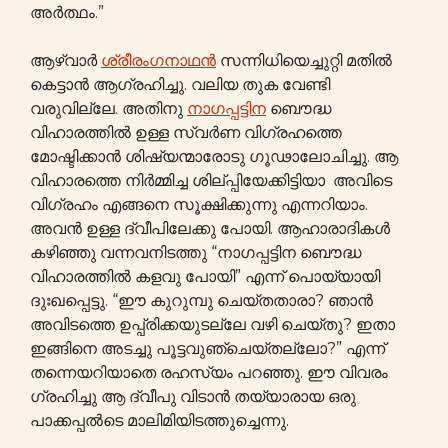
അർത്ഥം.”
ആഴ്വാർ
ശ്രീരംഗനാഥന്‍
സന്നിധിയെച്ചുറ്റി മതിൽ
കെട്ടാൻ ആഗ്രഹിച്ചു. വലിയ തുക വേണ്ടി
വരുവില്ലേ. അതിനു
നാഗപ്പട്ടിന
ബൌദ്ധ
വിഹാരത്തിൽ ഉള്ള സ്വർണ വിഗ്രഹത്തെ
മോഷ്ടിക്കാൻ ശിഷ്യന്മാരോടു ഗൂഢാലോചിച്ചു. ആ
വിഹാരത്തെ നിർമ്മിച്ച ശില്പ്പിയേക്കിട്ടിയാ അവിടെ
വിഗ്രഹം എങ്ങനെ സൂക്ഷിക്കുന്നു എന്നറിയാം.
അവൻ ഉള്ള ദ്വീപിലേക്കു പോയി. ആഹാരാദികൾ
കഴിഞ്ഞു വന്നവനിടത്തു “നാഗപ്പട്ടിന ബൌദ്ധ
വിഹാരത്തിൽ കളവു പോയി” എന്ന് പൊയ്യായി
ദുഃഖപ്പെട്ടു. “ഈ കുറുമ്പു ചെയ്തതാരാ? ഞാൻ
അവിടത്തെ ഉപ്പ്രിക്കയുടല്ലേ വഴി ചെയ്തു? ഇതാ
ഇങ്ങിനെ അടച്ചു പൂട്ടവുഞ്ചെയ്തല്ലോ?” എന്ന്
തന്നെയറിയാതെ രഹസ്യം പറഞ്ഞു. ഈ വിവരം
ഗ്രഹിച്ചു ആ ദ്വീപു വിടാൻ തയ്യാരായ ഒരു
പാക്കപ്പൽടെ മാലിമിയിടത്തുച്ചെന്നു.