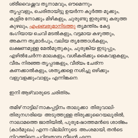
ശ്രീവൈഷ്ണവ തൃനാമവും, ഔമെന്നും
തൃപ്പവളും, ചെരിതായിട്ടു ഉയർന്ന കൂർത്ത മൂക്കും,
കുളിര നോക്കും മിഴികളും, ചുരുണ്ടു ഇരുണ്ടു കരുത്ത
കുഴലും,
എംബെരുമാനിടത്തു
തൃമന്ത്രം കേട്ട
ഭംഗിയായ ചെവി മടൽകളും, വട്ടമായ കഴുത്തും,
അകന്ന തൃമാർപും, വലിയ തൃത്തോൾകളും,
ലക്ഷണമുള്ള മേൽമുതുകും, ചുരുങ്കിയ ഇടുപ്പും,
എഴിൽചേർന്ന മാലകളും, വശീകരിക്കും കൈവളകളും,
വീരം നിരഞ്ഞ തൃപ്പദങ്കളും, വീര്യം ചേര്ന്ന
കണക്കാൽകളും, ശതൃക്കളെ നശിച്ചു ഒഴിക്കും
വളുവളക്കുംവാളും എന്നിങ്കനെ.
ഇനി ആഴ്വാരുടെ ചരിത്രം.
തമിഴ് നാട്ടില് നാകപ്പട്ടിനം താലുക്കാ തിരുവാലി-
തിരുനഗരിയെ അടുത്തുള്ള തിരുക്കുറൈയലൂരിൽ,
നാലാമത്തെ ജാതിയിൽ, പുരുഷോത്തമൻടെ ശാര്ങ്കം
(കാർമുഖം) എന്ന വില്ലിനുടെ അംശമായി, തൻടെ
നിറത്തിനെ പറ്റിയതായ നീലൻ എന്ന