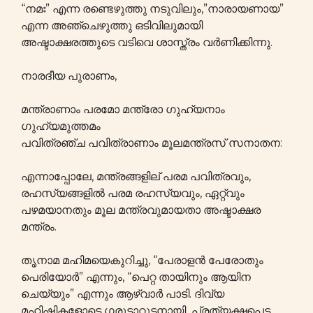
“നമഃ” എന്ന രണ്ടെഴുത്തു നടുവിലും,”നാരായണായ”
എന്ന അഞ്ചെഴുത്തു ഒടിവിലുമായി
അഷ്ടാക്ഷരത്തുടെ വടിവെ ശാസ്ത്രം വർണിക്കിന്നു.
നാരദീയ പുരാണം,
മന്ത്രാണാം പരമോ മന്ത്രോ ഗുഹ്യനാം
ഗുഹ്യമുത്തമം
പവിത്രഞ്ച പവിത്രാണാം മൂലമന്ത്രസ് സനാതന:
എന്നാപ്പോലേ, മന്ത്രങ്ങളില് പരമ പവിത്രവും,
രഹസ്യങ്ങളിൽ പരമ രഹസ്യവും, ഏറ്റ്‌വും
പഴമയാനതും മൂല മന്ത്രവുമായതാ അഷ്ടാക്ഷര
മന്ത്രം.
തൃനാമ മഹിമയെകുറിച്ചു, “പേരാളൻ പേരോതും
പെരിയോർ” എന്നും, “പെറ്റ തായിനും ആയിന
ചെയ്യും” എന്നും ആഴ്വാർ പാടി. ദിവ്യ
മഹിഷികളോടെ ഗരുടാറൂടനായി പ്രത്യക്ഷപ്പെട്ട