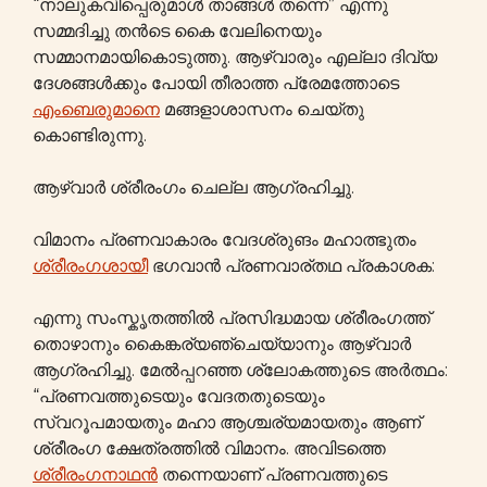
“നാലുകവിപ്പെരുമാൾ താങ്ങൾ തന്നെ” എന്നു
സമ്മദിച്ചു തൻടെ കൈ വേലിനെയും
സമ്മാനമായികൊടുത്തു. ആഴ്വാരും എല്ലാ ദിവ്യ
ദേശങ്ങൾക്കും പോയി തീരാത്ത പ്രേമത്തോടെ
എംബെരുമാനെ
മങ്ങളാശാസനം ചെയ്തു
കൊണ്ടിരുന്നു.
ആഴ്വാർ ശ്രീരംഗം ചെല്ല ആഗ്രഹിച്ചു.
വിമാനം പ്രണവാകാരം വേദശ്രുങം മഹാത്ഭുതം
ശ്രീരംഗശായീ
ഭഗവാൻ പ്രണവാര്തഥ പ്രകാശക:
എന്നു സംസ്കൃതത്തിൽ പ്രസിദ്ധമായ ശ്രീരംഗത്ത്
തൊഴാനും കൈങ്കര്യഞ്ചെയ്യാനും ആഴ്വാർ
ആഗ്രഹിച്ചു. മേൽപ്പറഞ്ഞ ശ്ലോകത്തുടെ അർത്ഥം:
“പ്രണവത്തുടെയും വേദതതുടെയും
സ്വറൂപമായതും മഹാ ആശ്ചര്യമായതും ആണ്
ശ്രീരംഗ ക്ഷേത്രത്തിൽ വിമാനം. അവിടത്തെ
ശ്രീരംഗനാഥൻ
തന്നെയാണ് പ്രണവത്തുടെ