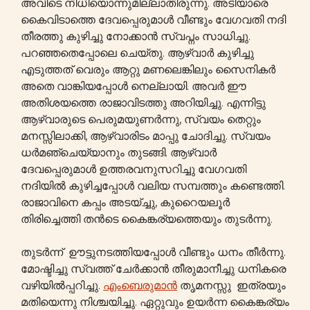
അവിടെ നിധിയൊന്നുമില്ലാതിരുന്നു. അടിയാരെ
കൈവിടാത്തെ ദേവപ്പെരുമാൾ വീണ്ടും വേഗവതി നദി
തീരത്തു കുഴിച്ചു നോക്കാൻ സ്വപ്നം സാധിച്ചു.
പറഞ്ഞതെപ്പോലെ ചെയ്തു. ആഴ്വാർ കുഴിച്ചു
എടുത്തത് വെരും ആറ്റു മണലെങ്കിലും സൈനികർ
അതെ വാങ്കിയപ്പോൾ നെല്ലായി. അവർ ഈ
അതിശയത്തെ രാജാവിടത്തു അറിയിച്ചു. എന്നിട്ടു
ആഴ്വാരുടെ പെരുമയുണർന്നു, സ്വയം തെറ്റും
മനസ്സിലാക്കി, ആഴ്വാരിടം മാപ്പു ചോദിച്ചു. സ്വയം
ധർമഞ്ചെയ്യാനും തുടങ്ങി. ആഴ്വാർ
ദേവപ്പെരുമാൾ ഉത്തരവനുസറിച്ചു വേഗവതി
നദിയിൽ കുഴിച്ചപ്പോൾ വലിയ സമ്പത്തും കണ്ടെത്തി.
രാജാവിനെ കപ്പം അടയ്ച്ചു, കുറൈയലൂർ
തിരിച്ചെത്തി തൻടെ കൈങ്കര്യത്തെയും തുടർന്നു.
തുടർന്ന് ഊട്ടുനടത്തിയപ്പോൾ വീണ്ടും ധനം തീർന്നു.
മോഷ്ടിച്ചു സ്വത്ത് ചേർക്കാൻ തീരുമാനീച്ചു ധനികരെ
വഴിയിൽപ്പറിച്ചു.
എംബെരുമാൻ
തൃമനസ്സു ഇത്രയും
മതിയെന്നു നിശ്ചയിച്ചു. ഏറ്റുവും ഉയർന്ന കൈങ്കര്യം