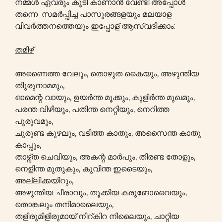
നമ്മൾ ഏവരും കൂടി കാണാൻ വേണ്ടി അപ്പോൾ
തന്നെ സമർപ്പിച്ച പാസുരങ്ങളയും മലയാള
വിവർത്തനത്തെയും ഇപ്പോള് ആസ്വദിക്കാം:
തമിഴ്
അണൈത്ത വേലൂം, തൊഴുത കൈയും, അഴുന്തിയ
തിുരുനാമമും,
ഓമെന്റ വായും, ഉയർന്ത മൂക്കും, കുളിർന്ത മുഖമും,
പരന്ത വിഴിയും, പതിന്ത നെറ്റിയും, നെറിത്ത
പുരുവമും,
ചുരുണ്ട കുഴലും, വടിത്ത കാതും, അസൈന്ത കാതു
കാപ്പും,
താഴ്ന്ത ചെവിയും, അകന്റ മാർപും, തിരണ്ട തോളും,
നെളിന്ത മുതുകും, കുവിന്ത ഇടൈയും,
അല്ലിക്കയിറും,
അഴുന്തിയ ചീരാവും, തൂക്കിയ കരുങോവൈയും,
തൊങ്കലും തനിമാലൈയും,
തളിരുമിളിരുമായ് നിറ്കിറ നിലൈയും, ചാറ്റിയ