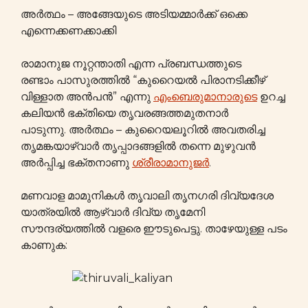
അർത്ഥം – അങ്ങേയുടെ അടിയമ്മാർക്ക് ഒക്കെ
എന്നെക്കണക്കാക്കി
രാമാനുജ നൂറ്റന്താതി എന്ന പ്രബന്ധത്തുടെ
രണ്ടാം പാസുരത്തിൽ “കുറൈയൽ പിരാനടിക്കീഴ്
വിള്ളാത അൻപൻ” എന്നു
എംബെരുമാനാരുടെ
ഉറച്ച
കലിയൻ ഭക്തിയെ തൃവരങ്ങത്തമുതനാർ
പാടുന്നു. അർത്ഥം – കുറൈയലൂറിൽ അവതരിച്ച
തൃമങ്കയാഴ്വാർ തൃപ്പാദങ്ങളിൽ തന്നെ മുഴുവൻ
അർപ്പിച്ച ഭക്തനാണു
ശ്രീരാമാനുജർ
.
മണവാള മാമുനികൾ തൃവാലി തൃനഗരി ദിവ്യദേശ
യാത്രയിൽ ആഴ്വാർ ദിവ്യ തൃമേനി
സൗന്ദര്യത്തിൽ വളരെ ഈടുപെട്ടു. താഴേയുള്ള പടം
കാണുക: