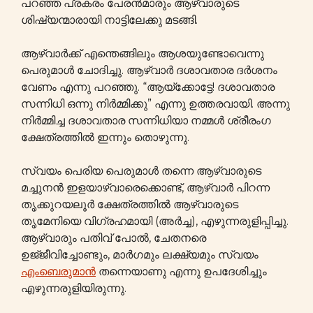
പറഞ്ഞ പ്രകരം പേരൻമാരും ആഴ്വാരുടെ
ശിഷ്യന്മാരായി നാട്ടിലേക്കു മടങ്ങി.
ആഴ്വാർക്ക് എന്തെങ്ങിലും ആശയുണ്ടോവെന്നു
പെരുമാൾ ചോദിച്ചു. ആഴ്വാർ ദശാവതാര ദർശനം
വേണം എന്നു പറഞ്ഞു. “ആയ്ക്കോട്ടേ! ദശാവതാര
സന്നിധി ഒന്നു നിർമ്മിക്കു” എന്നു ഉത്തരവായി. അന്നു
നിർമ്മിച്ച ദശാവതാര സന്നിധിയാ നമ്മൾ ശ്രീരംഗ
ക്ഷേത്രത്തിൽ ഇന്നും തൊഴുന്നു.
സ്വയം പെരിയ പെരുമാൾ തന്നെ ആഴ്വാരുടെ
മച്ചുനൻ ഇളയാഴ്വാരെക്കൊണ്ട്, ആഴ്വാർ പിറന്ന
തൃക്കുറയലൂർ ക്ഷേത്രത്തിൽ ആഴ്വാരുടെ
തൃമേനിയെ വിഗ്രഹമായി (അർച്ച), എഴുന്നരുളിപ്പിച്ചു.
ആഴ്വാരും പതിവ് പോൽ, ചേതനരെ
ഉജ്‌ജീവിച്ചോണ്ടും, മാർഗമും ലക്ഷ്യമും സ്വയം
എംബെരുമാൻ
തന്നെയാണു എന്നു ഉപദേശിച്ചും
എഴുന്നരുളിയിരുന്നു.