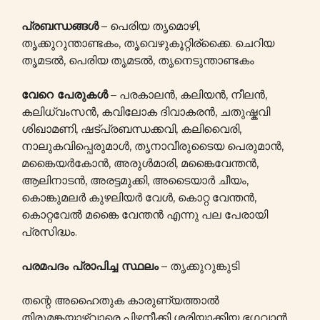
പ്രബന്ധങ്ങൾ
– പെരിയ തൃമൊഴി,
തൃക്കുറുന്താണ്ടകം, തൃവെഴുകൂറ്റിര്ക്കൈ. ചെറിയ
തൃമടൽ, പെരിയ തൃമടൽ, തൃനെടുന്താണ്ടകം
വേറെ പേരുകൾ
– പരകാലൻ, കലിയൻ, നീലൻ,
കലിധ്വംസൻ, കവിലോക ദിവാകരൻ, ചതുഷ്കവി
ശിഖാമണി, ഷട്പ്രബന്ധക്കവി, കലിവൈരി,
നാലുകവിപ്പെരുമാൾ, തൃനാവീരുടൈയ പെരുമാൻ,
മങ്കൈയർകോൻ, അരുൾമാരി, മങ്കൈവേന്തൻ,
ആലിനാടൻ, അരട്ടമുക്കി, അടൈയാർ ചീയം,
കൊങ്കുമലർ കുഴലിയർ വേൾ, കൊറ്റ വേന്തൻ,
കൊറ്റവേൽ മങ്കൈ വേന്തൻ എന്നു പല പേരായി
പ്രസിദ്ധം.
പരമപദം പ്രാപിച്ച സ്ഥലം
– തൃക്കുറുങ്കുടി
തന്റെ അഹൈതുക കാരുണ്യത്താല്‍
തിരുമങ്കയാഴ്വാരെ പിഴനീക്കി ശരിയാക്കിയ ഭഗവാന്‍