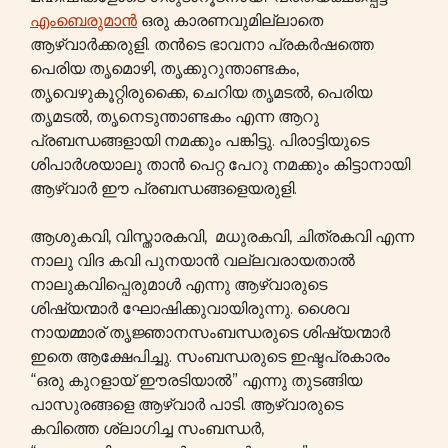
എംബെരുമാൻ
ഒരു കാരണവുമില്ലാതെ
ആഴ്വാർക്കരുളി. തൻടെ ഭാവനാ പ്രകർഷത്തെ
പെരിയ തൃമൊഴി, തൃക്കുറുന്താണ്ടകം,
തൃവെഴുകൂറ്റിരുക്കൈ, ചെറിയ തൃമടൽ, പെരിയ
തൃമടൽ, തൃനെടുന്താണ്ടകം എന്ന ആറു
പ്രബന്ധങ്ങളായി നമക്കും പങ്കിട്ടു. പിരാട്ടിയുടെ
ശിപാർശയാലു താൻ പെറ്റ പേറു നമക്കും കിട്ടാനായി
ആഴ്വാർ ഈ പ്രബന്ധങ്ങളെയരുളി.
ആശുകവി, വിസ്താരകവി, മധുരകവി, ചിത്രകവി എന്ന
നാലു വിദ കവി പുനയാൻ വല്ലവരായതാൽ
നാലുകവിപ്പെരുമാൾ എന്നു ആഴ്വാരുടെ
ശിഷ്യന്മാർ ഘോഷിക്കുവായിരുന്നു. ശൈവ
നായമ്മാര് തൃജ്ഞാനസംബന്ധരുടെ ശിഷ്യന്മാർ
ഇതെ ആക്ഷേപിച്ചു. സംബന്ധരുടെ ഇഷ്ടപ്രകാരം
“ഒരു കുറളായ് ഈരടിയാൽ” എന്നു തുടങ്ങിയ
പാസുരങ്ങളെ ആഴ്വാർ പാടി. ആഴ്വാരുടെ
കവിത്തെ ശ്ലാഗിച്ച സംബന്ധർ,