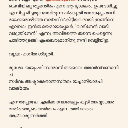
ചെവിയിലു തൃമന്ത്രം എന്ന ആഷ്ടാക്ഷരം ഉപദേശിച്ചു.
എന്നിട്ടു മിച്ചമുണ്ടായിരുന്ന പ്രകൃതി മായകളും മാറി
മയക്കമൊഴിഞ്ഞ നല്ലറിവ് കിട്ടിയവരായി. ഇങ്ങിനെ
എല്ലാം ഇൻബമയമായപ്പോൾ, “വാടിനേൻ വാടി
വരുന്തിനേൻ” എന്നു അവിടത്തെ തന്നെ പെട്ടെന്നു
പാടിത്തുടങ്ങി എംബെരുമാനിനു നന്ദി വെളിയിട്ടു.
വൃദ്ധ ഹാറീത ശ്രുതി,
രുശോ യജുംഷി സാമാനി തദൈവ അഥര്‍വ്വണാനി
ച
സർവം അഷ്ടാക്ഷരാന്തസ്‌ത്ഥം യച്ചാന്യാദപി
വാങ്മയം
എന്നാപ്പോലേ, എല്ലാ വേദങ്ങളും കൂടി അഷ്ടാക്ഷര
മന്ത്രതതുടെ അർത്ഥം എന്ന തത്വത്തെ
ആഴ്വാരുണർത്തി.