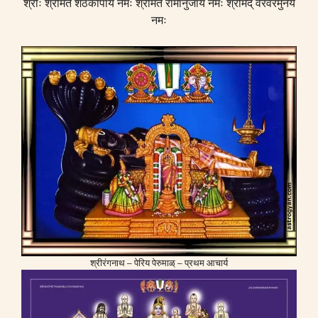
श्रीः श्रीमते शठकोपाय नमः श्रीमते रामानुजाय नमः श्रीमद् वरवरमुनये
नमः
श्रीरंगनाथ – पेरिय पेरुमाळ् – प्रथम आचार्य