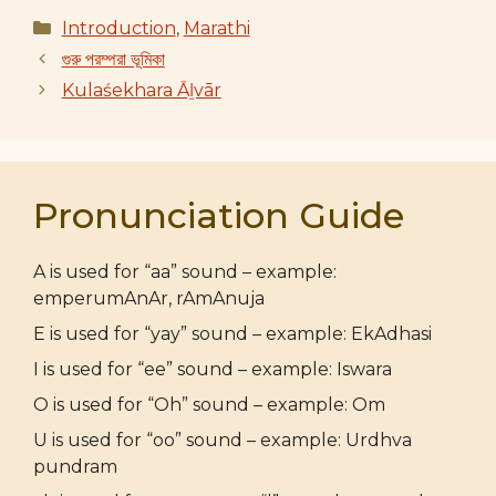
Categories
Introduction
,
Marathi
গুরু পরম্পরা ভূমিকা
Kulaśekhara Āḻvār
Pronunciation Guide
A is used for “aa” sound – example:
emperumAnAr, rAmAnuja
E is used for “yay” sound – example: EkAdhasi
I is used for “ee” sound – example: Iswara
O is used for “Oh” sound – example: Om
U is used for “oo” sound – example: Urdhva
pundram