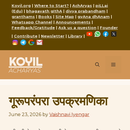
Skip
Koyil.org
|
Where to Start?
|
AchAryas
|
piLLai
to
(Edu)
|
bhagavath gIthA
|
divya prabandham
|
content
granthams
|
Books
|
Site Map
|
gyAna dhAnam
|
Whatsapp Channel
|
Announcements
|
Feedback/Gratitude
|
Ask us a question
|
Founder
YouTube
WhatsApp
Faceboo
X
|
Contribute
|
Newsletter
|
Library
|
Instagram
Telegram
Google
Mail
KOYIL
Menu
ACHARYAS
गूरूपरंपरा उपक्रमणिका
June 23, 2026
by
Vaishnavi Iyengar