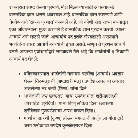
शास्त्रात स्पष्ट केल्या प्रमाणे, मोक्ष मिळवण्यासाठी आपल्याकडे
वास्तविक ज्ञान असणे आवश्यक आहे. वास्तविक ज्ञान स्पष्टपणे आणि
नेमकेपणाने ‘रहस्य ग्रंथात’ कळवले आहे. जो कोणी संसाराच्या बंधनातून
एका जीवात्म्याला मुक्त करणारे हे वास्तविक ज्ञान प्रदान करतो, त्याला
आचार्य असे म्हटले जाते. आचार्याचे पद इतके गौरवशाली असल्याने
भगवंतांना स्वतः आचार्य बनण्याची इच्छा असते. म्हणून ते प्रथम आचार्य
बनले. आपल्या पूर्वाचार्यांद्वारे समजावले गेले आहे कि भगवंतांनी ३ ठिकाणी
आचार्य पद घेतले:
बद्रिकाश्रमात भगवंतांनी नारायण ऋषींचा (आचार्य) अवतार
घेऊन तिरुमंत्राची (अष्टाक्षरी मंत्र) उपदेश आपलाच अवतार
असलेल्या नर ऋषी (शिष्य) यांना दिले.
भगवंतांनी
‘द्वय महामंत्र’
याचा उपदेश माता श्रीमहालक्ष्मी
(पिराट्टि, श्रीदेवी) यांना विष्णु लोकेत दिला (आपल्या
श्रीवैष्णव गुरूपरंपराचा आरंभ करून दिला).
पार्थाचा सारथी (कृष्ण) होऊन भगवंतांनी अर्जुनाला गीता द्वारे
चरम श्लोकाचा उपदेश कुरुक्षेत्रावर दिला.