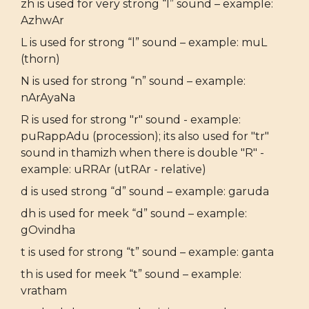
zh is used for very strong “l” sound – example:
AzhwAr
L is used for strong “l” sound – example: muL
(thorn)
N is used for strong “n” sound – example:
nArAyaNa
R is used for strong "r" sound - example:
puRappAdu (procession); its also used for "tr"
sound in thamizh when there is double "R" -
example: uRRAr (utRAr - relative)
d is used strong “d” sound – example: garuda
dh is used for meek “d” sound – example:
gOvindha
t is used for strong “t” sound – example: ganta
th is used for meek “t” sound – example:
vratham