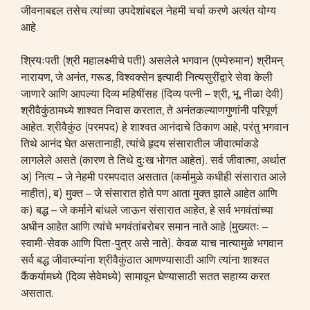
जीवनाबद्दल तसेच त्यांच्या उपदेशांबद्दल नेहमी चर्चा करणे अत्यंत योग्य
आहे.
श्रियःपती (श्री महालक्ष्मीचे पती) असलेले भगवान (एम्पेरुमान) श्रीमन्
नारायण, जे अनंत, गरूड, विश्वक्सेन इत्यादी नित्यसुरींद्वारे सेवा केली
जाणारे आणि आपल्या दिव्य महिषींसह (दिव्य पत्नी – श्री, भू, नीळा देवी)
श्रीवैकुंठामध्ये शाश्वत निवास करतात, ते अनंतकल्याणगुणांनी परिपूर्ण
आहेत. श्रीवैकुंठ (परमपद) हे शाश्वत आनंदाचे ठिकाण आहे, परंतु भगवान
तिथे आनंद घेत असतानाही, त्यांचे हृदय संसारातील जीवात्मांकडे
लागलेले असते (कारण ते तिथे दुःख भोगत आहेत). सर्व जीवात्मा, अर्थात
अ) नित्य – जे नेहमी परमपदात असतात (कर्मामुळे कधीही संसारात आले
नाहीत), ब) मुक्त – जे संसारात होते पण आता मुक्त झाले आहेत आणि
क) बद्ध – जे कर्माने बांधले जाऊन संसारात आहेत, हे सर्व भगवंतांच्या
अधीन आहेत आणि त्यांचे भगवंतांबरोबर समान नाते आहे (मुख्यतः –
स्वामी-सेवक आणि पिता-पुत्र असे नाते). केवळ याच नात्यामुळे भगवान
सर्व बद्ध जीवात्म्यांना श्रीवैकुंठात आणण्यासाठी आणि त्यांना शाश्वत
कैंकर्यामध्ये (दिव्य सेवेमध्ये) सामावून घेण्यासाठी सतत सहाय्य करत
असतात.