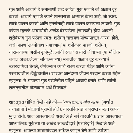
गुरू आणि आचार्य हे समानार्थी शब्द आहेत. गुरू म्हणजे जो अज्ञान दूर
करतो. आचार्य म्हणजे ज्याने शास्त्राचा अभ्यास केला आहे, जो स्वतः
त्याचे पालन करतो आणि इतरांनाही त्याचे पालन करायला लावतो. गुरू
परंपरा म्हणजे आचार्यांची अखंड वंशपरंपरा (साखळी) होय. आपली
श्रीवैष्णव गुरू परंपरा स्वतः श्रीमन् नारायण यांच्यापासून आरंभ होते,
जसे आपण ‘लक्ष्मीनाथ समारंभाम्’ या श्लोकात पाहतो. श्रीमन्
नारायणाच्या असीम कृपेमुळे, त्यांनी स्वतः संसारी जीवांच्या (या भौतिक
जगात अडकलेल्या जीवात्म्यांच्या) मनातील अज्ञान दूर करण्याचे
उत्तरदायित्व घेतले, जेणेकरून त्यांचे रक्षण करता येईल आणि त्यांना
परमपदातील (वैकुंठातील) शाश्वत आनंदमय जीवन प्रदान करता येईल.
म्हणूनच, ते आपल्या गुरू परंपरेतील पहिले आचार्य बनले आणि त्यांनी
शास्त्रातील मौल्यवान अर्थ शिकवले.
शास्त्रात घोषित केले आहे की—
‘तत्त्वज्ञानान् मोक्ष लाभः’
(अर्थात
तत्त्वज्ञानाने मोक्षाची प्राप्ती होते). वास्तविक ज्ञान प्राप्त करून आपण
मुक्त होतो. आज आपल्याकडे असलेले हे सर्व वास्तविक ज्ञान आपल्याला
आध्यात्मिक गुरूंच्या या अखंड साखळीद्वारे (परंपरेद्वारे) मिळाले आहे.
म्हणूनच, आपल्या आचार्यांबद्दल अधिक जाणून घेणे आणि त्यांच्या