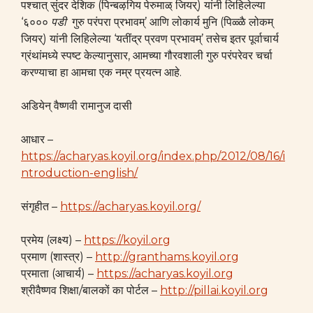
पश्चात् सुंदर देशिक (पिन्बऴगिय पेरुमाळ् जियर्) यांनी लिहिलेल्या
‘६०००
पडी
गुरु परंपरा प्रभावम्’ आणि लोकार्य मुनि (पिळ्ळै लोकम्
जियर्) यांनी लिहिलेल्या ‘यतींद्र प्रवण प्रभावम्’ तसेच इतर पूर्वाचार्य
ग्रंथांमध्ये स्पष्ट केल्यानुसार, आमच्या गौरवशाली गुरु परंपरेवर चर्चा
करण्याचा हा आमचा एक नम्र प्रयत्न आहे.
अडियेन् वैष्णवी रामानुज दासी
आधार –
https://acharyas.koyil.org/index.php/2012/08/16/i
ntroduction-english/
संगृहीत –
https://acharyas.koyil.org/
प्रमेय (लक्ष्य) –
https://koyil.org
प्रमाण (शास्त्र) –
http://granthams.koyil.org
प्रमाता (आचार्य) –
https://acharyas.koyil.org
श्रीवैष्णव शिक्षा/बालकों का पोर्टल –
http://pillai.koyil.org