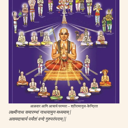
आळवार आणि आचार्य परम्परा – श्रीरामानुज-केन्द्रित
लक्ष्मीनाथ समारम्भां नाथयामुन मध्यमाम् |
असमदाचार्य पर्यंतां वन्दे गुरुपरंपराम् ||