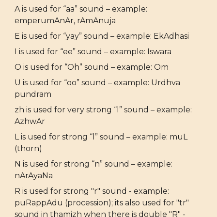
A is used for “aa” sound – example:
emperumAnAr, rAmAnuja
E is used for “yay” sound – example: EkAdhasi
I is used for “ee” sound – example: Iswara
O is used for “Oh” sound – example: Om
U is used for “oo” sound – example: Urdhva
pundram
zh is used for very strong “l” sound – example:
AzhwAr
L is used for strong “l” sound – example: muL
(thorn)
N is used for strong “n” sound – example:
nArAyaNa
R is used for strong "r" sound - example:
puRappAdu (procession); its also used for "tr"
sound in thamizh when there is double "R" -