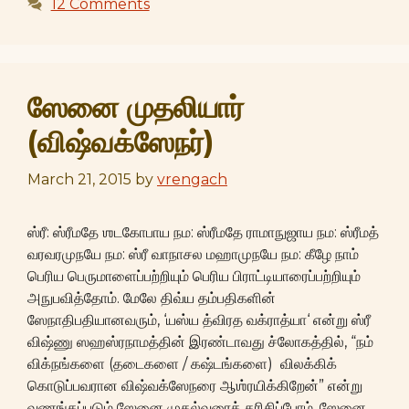
12 Comments
ஸேனை முதலியார்
(விஷ்வக்ஸேநர்)
March 21, 2015
by
vrengach
ஸ்ரீ: ஸ்ரீமதே ஶடகோபாய நம: ஸ்ரீமதே ராமாநுஜாய நம: ஸ்ரீமத்
வரவரமுநயே நம: ஸ்ரீ வாநாசல மஹாமுநயே நம: கீழே நாம்
பெரிய பெருமாளைப்பற்றியும் பெரிய பிராட்டியாரைப்பற்றியும்
அநுபவித்தோம். மேலே திவ்ய தம்பதிகளின்
ஸேநாதிபதியானவரும், ‘யஸ்ய த்விரத வக்ராத்யா‘ என்று ஸ்ரீ
விஷ்ணு ஸஹஸ்ரநாமத்தின் இரண்டாவது ச்லோகத்தில், “நம்
விக்நங்களை (தடைகளை / கஷ்டங்களை) விலக்கிக்
கொடுப்பவரான விஷ்வக்ஸேநரை ஆஶ்ரயிக்கிறேன்” என்று
வணங்கப்படும் ஸேனை முதல்வரைத் தரிசிப்போம். ஸேனை