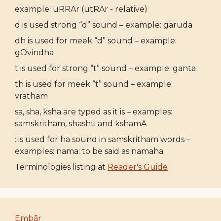
example: uRRAr (utRAr - relative)
d is used strong “d” sound – example: garuda
dh is used for meek “d” sound – example:
gOvindha
t is used for strong “t” sound – example: ganta
th is used for meek “t” sound – example:
vratham
sa, sha, ksha are typed as it is – examples:
samskritham, shashti and kshamA
: is used for ha sound in samskritham words –
examples: nama: to be said as namaha
Terminologies listing at
Reader's Guide
Embār