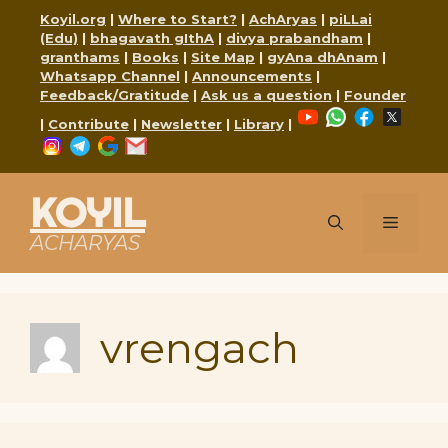
Skip
Koyil.org
|
Where to Start?
|
AchAryas
|
piLLai
to
(Edu)
|
bhagavath gIthA
|
divya prabandham
|
content
granthams
|
Books
|
Site Map
|
gyAna dhAnam
|
Whatsapp Channel
|
Announcements
|
Feedback/Gratitude
|
Ask us a question
|
Founder
YouTube
WhatsApp
Faceboo
X
|
Contribute
|
Newsletter
|
Library
|
Instagram
Telegram
Google
Mail
KOYIL
Menu
ACHARYAS
vrengach