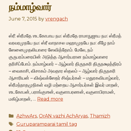
நம்மாழ்வார்
June 7, 2015
by
vrengach
ஸ்ரீ: ஸ்ரீமதே ஶடகோபாய நம: ஸ்ரீமதே ராமாநுஜாய நம: ஸ்ரீமத்
வரவரமுநயே நம: ஸ்ரீ வாநாசல மஹாமுநயே நம: கீழே நாம்
ஸேனைமுதலியாரை ஸேவித்தோம். மேலே, நம்
குருபரம்பரையின் அடுத்த ஆசார்யரான நம்மாழ்வாரை
தரிசிப்போம். நம்மாழ்வார் – ஆழ்வார் திருநகரி திருநக்ஷத்திரம்
– வைகாசி, விசாகம் அவதார ஸ்தலம் – ஆழ்வார் திருநகரி
ஆசாரியன் – விஷ்வக்ஸேநர் சிஷ்யர்கள் – மதுரகவியாழ்வார்,
ஸ்ரீமந்நாதமுநிகள் வழி மற்றைய ஆசார்யர்கள் இவர் மாறன்,
ஶடகோபன், பராங்குஶன், வகுளாபரணன், வகுளாபிராமன்,
மகிழ்மாறன், …
Read more
Categories
AzhwArs
,
OrAN vazhi AchAryas
,
Thamizh
Tags
Guruparamparai tamil tag