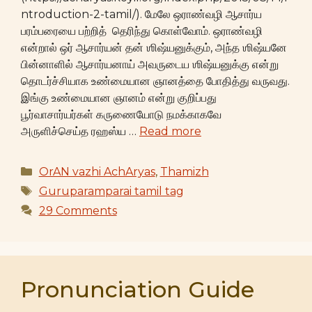
ntroduction-2-tamil/). மேலே ஒராண்வழி ஆசார்ய
பரம்பரையை பற்றித் தெரிந்து கொள்வோம். ஒராண்வழி
என்றால் ஒர் ஆசார்யன் தன் ஶிஷ்யனுக்கும், அந்த ஶிஷ்யனே
பின்னாளில் ஆசார்யனாய் அவருடைய ஶிஷ்யனுக்கு என்று
தொடர்ச்சியாக உண்மையான ஞானத்தை போதித்து வருவது.
இங்கு உண்மையான ஞானம் என்று குறிப்பது
பூர்வாசார்யர்கள் கருணையோடு நமக்காகவே
அருளிச்செய்த ரஹஸ்ய …
Read more
Categories
OrAN vazhi AchAryas
,
Thamizh
Tags
Guruparamparai tamil tag
29 Comments
Pronunciation Guide