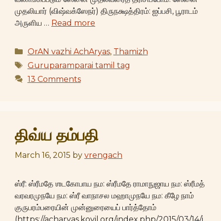
முதலியார் (விஷ்வக்ஸேநர்) திருநக்ஷத்திரம்: ஐப்பசி, பூராடம்
அருளிய …
Read more
Categories
OrAN vazhi AchAryas
,
Thamizh
Tags
Guruparamparai tamil tag
13 Comments
திவ்ய தம்பதி
March 16, 2015
by
vrengach
ஸ்ரீ: ஸ்ரீமதே ஶடகோபாய நம: ஸ்ரீமதே ராமாநுஜாய நம: ஸ்ரீமத்
வரவரமுநயே நம: ஸ்ரீ வாநாசல மஹாமுநயே நம: கீழே நாம்
குருபரம்பரையின் முன்னுரையைப் பார்த்தோம்
(https://acharyas.koyil.org/index.php/2015/03/14/i