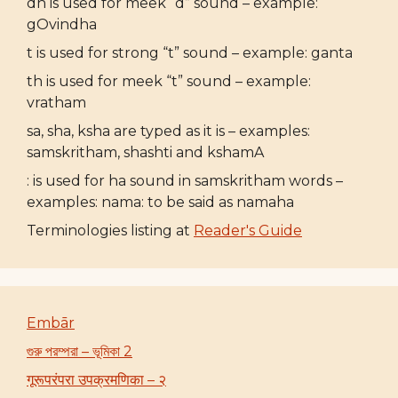
dh is used for meek “d” sound – example:
gOvindha
t is used for strong “t” sound – example: ganta
th is used for meek “t” sound – example:
vratham
sa, sha, ksha are typed as it is – examples:
samskritham, shashti and kshamA
: is used for ha sound in samskritham words –
examples: nama: to be said as namaha
Terminologies listing at
Reader's Guide
Embār
গুরু পরম্পরা – ভূমিকা 2
गूरूपरंपरा उपक्रमणिका – २