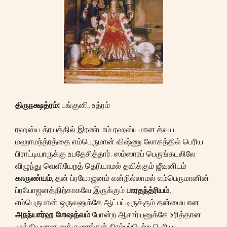
திருநக்ஷத்ரம்:
பங்குனி, உத்ரம்
ரஹஸ்ய த்ரயத்தில் இரண்டாம் ரஹஸ்யமான த்வய
மஹாமந்த்ரத்தை எம்பெருமான் விஷ்ணு லோகத்தில் பெரிய
பிராட்டியாருக்கு உபதேசித்தார். ஸம்ஸாரப் பெருங்கடலிலே
விழுந்து வெளியேறத் தெரியாமல் தவிக்கும் ஜீவனிடம்
காருண்யம்
, தன் ப்ரயோஜனம் என்றில்லாமல் எம்பெருமானின்
ப்ரயோஜனத்திற்காகவே இருக்கும்
பாரதந்த்ரியம்
,
எம்பெருமான் ஒருவனுக்கே ஆட்பட்டிருக்கும் தன்மையான
அநந்யார்ஹ
ஶேஷத்வம்
போன்ற ஆசார்யனுக்கே உரித்தான
முக்கியமான ஸத்குணங்கள் நிரம்பப்பெற்ற பெரிய