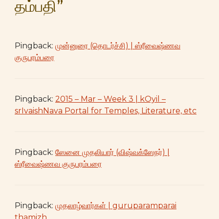
தம்பதி”
Pingback:
முன்னுரை (தொடர்ச்சி) | ஸ்ரீவைஷ்ணவ
குருபரம்பரை
Pingback:
2015 – Mar – Week 3 | kOyil –
srIvaishNava Portal for Temples, Literature, etc
Pingback:
ஸேனை முதலியார் (விஷ்வக்ஸேநர்) |
ஸ்ரீவைஷ்ணவ குருபரம்பரை
Pingback:
முதலாழ்வார்கள் | guruparamparai
thamizh