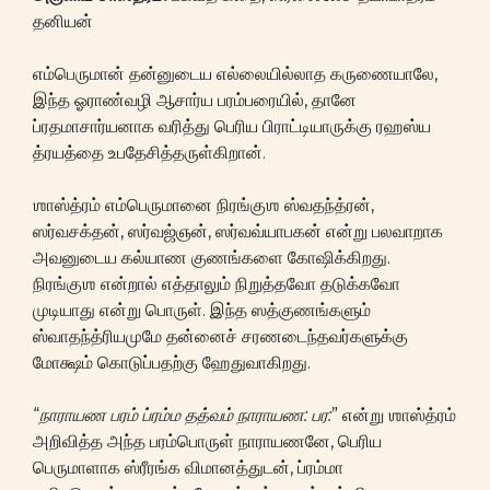
தனியன்
எம்பெருமான் தன்னுடைய எல்லையில்லாத கருணையாலே,
இந்த ஓராண்வழி ஆசார்ய பரம்பரையில், தானே
ப்ரதமாசார்யனாக வரித்து பெரிய பிராட்டியாருக்கு ரஹஸ்ய
த்ரயத்தை உபதேசித்தருள்கிறான்.
ஶாஸ்த்ரம் எம்பெருமானை நிரங்குஶ ஸ்வதந்த்ரன்,
ஸர்வசக்தன், ஸர்வஜ்ஞன், ஸர்வவ்யாபகன் என்று பலவாறாக
அவனுடைய கல்யாண குணங்களை கோஷிக்கிறது.
நிரங்குஶ என்றால் எத்தாலும் நிறுத்தவோ தடுக்கவோ
முடியாது என்று பொருள். இந்த ஸத்குணங்களும்
ஸ்வாதந்த்ரியமுமே தன்னைச் சரணடைந்தவர்களுக்கு
மோக்ஷம் கொடுப்பதற்கு ஹேதுவாகிறது.
“
நாராயண பரம் ப்ரம்ம தத்வம் நாராயண: பர:
” என்று ஶாஸ்த்ரம்
அறிவித்த அந்த பரம்பொருள் நாராயணனே, பெரிய
பெருமாளாக ஸ்ரீரங்க விமானத்துடன், ப்ரம்மா