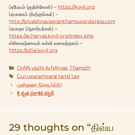
ப்ரமேயம் (குறிக்கோள்) –
https://koyil.org
ப்ரமாணம் (க்ரந்தங்கள்) –
http://srivaishnavagranthams.wordpress.com
ப்ரமாதா (ஆசார்யர்கள்) –
https://acharyas.koyil.org/index.php
ஸ்ரீவைஷ்ணவக் கல்வி வலைத்தளம் –
https://pillai.koyil.org
Categories
OrAN vazhi AchAryas
,
Thamizh
Tags
Guruparamparai tamil tag
முன்னுரை (தொடர்ச்சி)
శ్రీ శృత ప్రకాశిక భట్టర్
29 thoughts on “திவ்ய