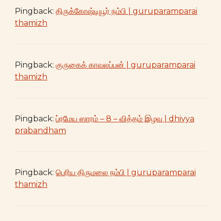
Pingback:
திருக்கோஷ்டியூர் நம்பி | guruparamparai
thamizh
Pingback:
குருகைக் காவலப்பன் | guruparamparai
thamizh
Pingback:
ப்ரமேய ஸாரம் – 8 – வித்தம் இழவு | dhivya
prabandham
Pingback:
பெரிய திருமலை நம்பி | guruparamparai
thamizh