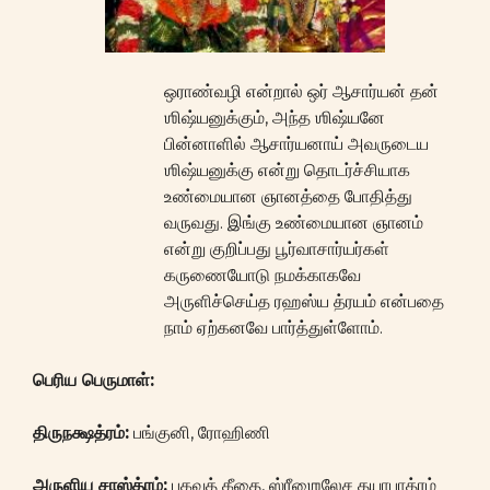
ஒராண்வழி என்றால் ஒர் ஆசார்யன் தன்
ஶிஷ்யனுக்கும், அந்த ஶிஷ்யனே
பின்னாளில் ஆசார்யனாய் அவருடைய
ஶிஷ்யனுக்கு என்று தொடர்ச்சியாக
உண்மையான ஞானத்தை போதித்து
வருவது. இங்கு உண்மையான ஞானம்
என்று குறிப்பது பூர்வாசார்யர்கள்
கருணையோடு நமக்காகவே
அருளிச்செய்த ரஹஸ்ய த்ரயம் என்பதை
நாம் ஏற்கனவே பார்த்துள்ளோம்.
பெரிய பெருமாள்:
திருநக்ஷத்ரம்:
பங்குனி, ரோஹிணி
அருளிய சாஸ்த்ரம்:
பகவத் கீதை, ஸ்ரீஶைலேச தயாபாத்ரம்