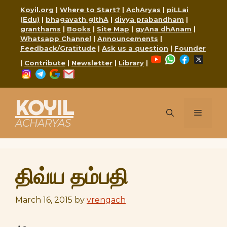
Skip
Koyil.org
|
Where to Start?
|
AchAryas
|
piLLai
to
(Edu)
|
bhagavath gIthA
|
divya prabandham
|
content
granthams
|
Books
|
Site Map
|
gyAna dhAnam
|
Whatsapp Channel
|
Announcements
|
Feedback/Gratitude
|
Ask us a question
|
Founder
YouTube
WhatsApp
Faceboo
X
|
Contribute
|
Newsletter
|
Library
|
Instagram
Telegram
Google
Mail
KOYIL
Menu
ACHARYAS
திவ்ய தம்பதி
March 16, 2015
by
vrengach