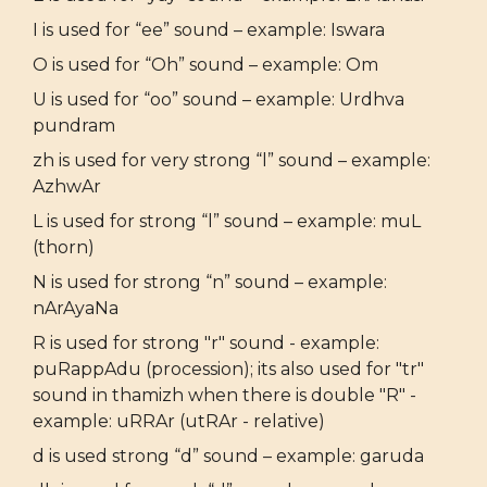
I is used for “ee” sound – example: Iswara
O is used for “Oh” sound – example: Om
U is used for “oo” sound – example: Urdhva
pundram
zh is used for very strong “l” sound – example:
AzhwAr
L is used for strong “l” sound – example: muL
(thorn)
N is used for strong “n” sound – example:
nArAyaNa
R is used for strong "r" sound - example:
puRappAdu (procession); its also used for "tr"
sound in thamizh when there is double "R" -
example: uRRAr (utRAr - relative)
d is used strong “d” sound – example: garuda