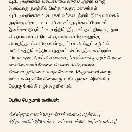
வழிபடுவதற்காக ஸத்யலோகம் வந்தடைந்தார். பிறகு
இக்ஷ்வாகு குலத்தில் பிறந்த ரகுகுல மன்னர்கள்
வழிபடுவதற்காக அயோத்தி வந்தடைந்தார். இராவண வதம்
முடிந்து, ஸீதா ராம பட்டாபிஷேகம் முடிந்து விபீஷணன்
இலங்கை திரும்பும் சமயத்தில், இராமன் தன் திருவாராதன
பெருமாளான பெரிய பெருமாளை விபீஷணனுக்கு
கொடுத்தான். விபீஷணன் திரும்பிச் செல்லும் வழியில்
ஸ்ரீரங்கத்தில் சந்தியாவந்தனம் செய்வதற்காக ஸ்ரீரங்க
விமானத்தை நிலத்தில் வைக்க, “
வண்டினம் முரலும் சோலை
மயிலினமாலும் சோலை கொண்டல் மீதணவும்
சோலை
குயிலினம் கூவும் சோலை
” (
திருமாலை
) என்று
ஸ்ரீரங்க அழகிலே திளைத்து எம்பெருமான் அங்கேயே
தெற்கு நோக்கி எழுந்தருளினான்.
பெரிய பெருமாள் தனியன்:
ஸ்ரீ ஸ்தநாபரணம் தேஜ: ஸ்ரீரங்கேஶயம் ஆச்ரயே |
சிந்தாமணிம் இவோத்வாந்தம் உத்ஸங்கே அநந்தபோகிந: ||