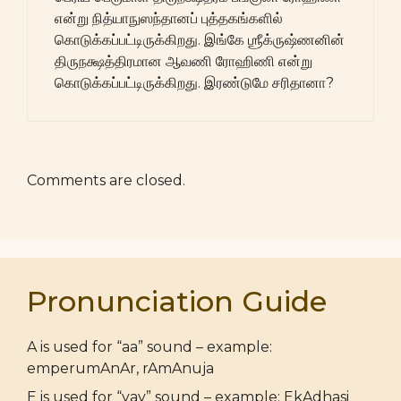
என்று நித்யாநுஸந்தானப் புத்தகங்களில்
கொடுக்கப்பட்டிருக்கிறது. இங்கே ஶ்ரீக்ருஷ்ணனின்
திருநக்ஷத்திரமான ஆவணி ரோஹிணி என்று
கொடுக்கப்பட்டிருக்கிறது. இரண்டுமே சரிதானா?
Comments are closed.
Pronunciation Guide
A is used for “aa” sound – example:
emperumAnAr, rAmAnuja
E is used for “yay” sound – example: EkAdhasi