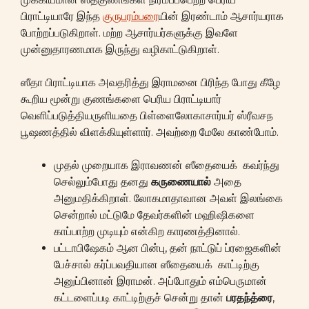
பிராட்டியாரே இந்த
குருபரம்பரை
யின் இரண்டாம் ஆசார்யராக
போற்றப்படுகிறாள். மற்ற ஆசார்யர்களுக்கு இவளே
முன்னுதாரணமாக இருந்து வழிகாட்டுகிறாள்.
ஸீதா பிராட்டியாக அவதரித்து இராமனை பிரிந்த போது கீழே
கூறிய மூன்று குணங்களை பெரிய பிராட்டியார்
வெளிப்படுத்தியருளியதை பிள்ளைலோகாசார்யர் ஸ்ரீவசந
பூஷணத்தில் விளக்கியுள்ளார். அவற்றை மேலே காண்போம்.
முதல் முறையாக இராவணன் ஸீதையைக் கவர்ந்து
செல்லும்போது தனது
கருணையால்
அதை
அனுமதிக்கிறாள். லோகமாதாவான அவள் இலங்கை
சென்றால் மட்டுமே தேவர்களின் மஹிஷிகளை
காப்பாற்ற முடியும் என்கிற காரணத்தினால்.
பட்டாபிஷேகம் ஆன பின்பு, தன் நாட்டுப் ப்ரஜைகளின்
பேச்சால் கர்ப்பவதியான ஸீதையைக் காட்டிற்கு
அனுப்பினான் இராமன். அப்போதும் எம்பெருமான்
கட்டளைப்படி காட்டிற்குச் சென்று தான்
பரதந்த்ரை
,