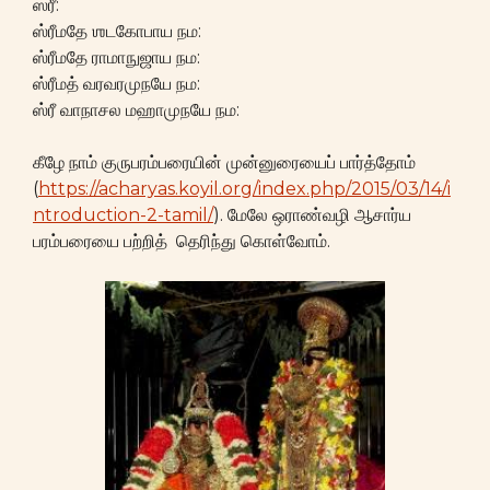
ஸ்ரீ:
ஸ்ரீமதே ஶடகோபாய நம:
ஸ்ரீமதே ராமாநுஜாய நம:
ஸ்ரீமத் வரவரமுநயே நம:
ஸ்ரீ வாநாசல மஹாமுநயே நம:
கீழே நாம் குருபரம்பரையின் முன்னுரையைப் பார்த்தோம்
(
https://acharyas.koyil.org/index.php/2015/03/14/i
ntroduction-2-tamil/
). மேலே ஒராண்வழி ஆசார்ய
பரம்பரையை பற்றித் தெரிந்து கொள்வோம்.