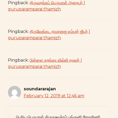
Pingback:
திருவரங்கப் பெருமாள் அரையர் |
guruparamparai thamizh
Pingback:
திருவேங்கட ராமானுஜ எம்பார் ஜீயர் |
guruparamparai thamizh
Pingback:
பிள்ளை உறங்கா வில்லி தாஸர் |
guruparamparai thamizh
soundararajan
February 12, 2019 at 12:46 am
பெரிய பெருமாள் திருநக்ஷத்ரம் பங்குனி ரோஹிணி