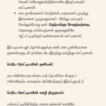
அவன் ப்ரயோஜனத்திற்காகவே இருப்பதைக்
காட்டினாள்.
லவ குஶர்களைப் பெற்றபின், வநவாஶம் முடிந்து
இராமனை முழுவதுமாகப் பிரிந்து பரமபதம்
செல்லும்போது தன்
அநந்யார்ஹ சேஷத்வத்தை,
அதாவது, எம்பெருமான் ஒருவனுக்கே
ஆட்பட்டிருக்கும் தன்மையைக் காட்டினாள்.
இப்படியாக ஓர் ஆசார்யனுக்கு உண்டான முக்கியமான
குணங்களுடன் நம்மிடையே இருந்து வாழ்ந்து காட்டினாள்.
பெரிய பிராட்டியாரின் தனியன்:
நம: ஸ்ரீரங்க நாயக்யை யத் ப்ரூ விப்ரம பேதத:
|
ஈஶேஶிதவ்ய வைஷம்ய நிம்நோந்நதம் இதம் ஜகத் ||
பெரிய பிராட்டியாரின் வாழி திருநாமம்:
பங்கயப் பூவிற்பிறந்த பாவை நல்லாள் வாழியே