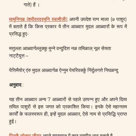
गाते) हैं ।
मामुनिगळ (श्रीवरवरमुनि स्वामीजी)
अपनी उपदेश रत्न माला (७ पाशुर)
में बताते है कि किस प्रकार ये तीन आळ्वार मुदल आळ्वारों के रूप में
प्रसिद्ध हुए-
मत्तुल्ला आळ्वार्गल्लुक्कु मुन्ने वन्दुदित्त नळ तमिळाल् नूल सेयता
नाट्टैयुत्त –
पेत्तिमैयोर् एंरु मुदल आळ्वार्गळ ऐन्नुम पेयरिवर्क्कु निंर्दुलगत्ते निघळन्दु
अनुवाद
:
यह तीन आळ्वार अन्य 7 आळ्वारों से पहले उत्पन्न हुए और अपने दिव्य
तमिल पाशुरों से इस जगत को प्रकाशित किया। इनके ऐसे महानतम
कार्यों के फलस्वरूप ही, इन्हें मुदल आळ्वार, ऐसे नाम से प्रसिद्धि प्राप्त
हुई।
पिळ्ळै लोकम् जीयर्
अपने व्याख्यान में कुछ रमणीय भाव बताते है-