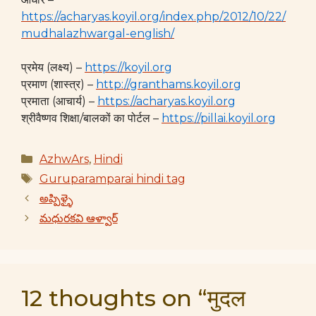
https://acharyas.koyil.org/index.php/2012/10/22/
mudhalazhwargal-english/
प्रमेय (लक्ष्य) –
https://koyil.org
प्रमाण (शास्त्र) –
http://granthams.koyil.org
प्रमाता (आचार्य) –
https://acharyas.koyil.org
श्रीवैष्णव शिक्षा/बालकों का पोर्टल –
https://pillai.koyil.org
Categories
AzhwArs
,
Hindi
Tags
Guruparamparai hindi tag
అప్పిళ్ళై
మధురకవి ఆళ్వార్
12 thoughts on “मुदल