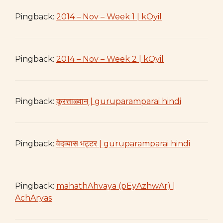
Pingback:
2014 – Nov – Week 1 | kOyil
Pingback:
2014 – Nov – Week 2 | kOyil
Pingback:
कूरत्ताळ्वान् | guruparamparai hindi
Pingback:
वेदव्यास भट्टर | guruparamparai hindi
Pingback:
mahathAhvaya (pEyAzhwAr) |
AchAryas