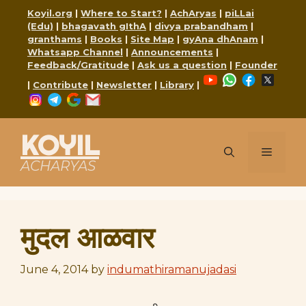
Skip
Koyil.org
|
Where to Start?
|
AchAryas
|
piLLai
to
(Edu)
|
bhagavath gIthA
|
divya prabandham
|
content
granthams
|
Books
|
Site Map
|
gyAna dhAnam
|
Whatsapp Channel
|
Announcements
|
Feedback/Gratitude
|
Ask us a question
|
Founder
YouTube
WhatsApp
Faceboo
X
|
Contribute
|
Newsletter
|
Library
|
Instagram
Telegram
Google
Mail
KOYIL
Menu
ACHARYAS
मुदल आळवार
June 4, 2014
by
indumathiramanujadasi