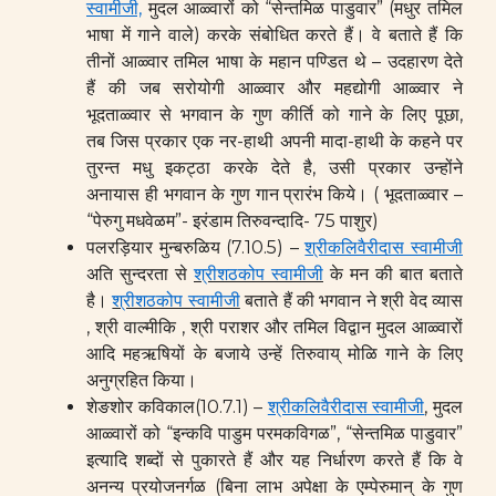
स्वामीजी,
मुदल आळ्वारों को “सेन्तमिळ पाडुवार” (मधुर तमिल
भाषा में गाने वाले) करके संबोधित करते हैं। वे बताते हैं कि
तीनों आळ्वार तमिल भाषा के महान पण्डित थे – उदहारण देते
हैं की जब सरोयोगी आळ्वार और महद्योगी आळ्वार ने
भूदताळ्वार से भगवान के गुण कीर्ति को गाने के लिए पूछा,
तब जिस प्रकार एक नर-हाथी अपनी मादा-हाथी के कहने पर
तुरन्त मधु इकट्ठा करके देते है, उसी प्रकार उन्होंने
अनायास ही भगवान के गुण गान प्रारंभ किये। ( भूदताळ्वार –
“पेरुगु मधवेळम”- इरंडाम तिरुवन्दादि- 75 पाशुर)
पलरड़ियार मुन्बरुळिय (7.10.5) –
श्रीकलिवैरीदास स्वामीजी
अति सुन्दरता से
श्रीशठकोप स्वामीजी
के मन की बात बताते
है।
श्रीशठकोप स्वामीजी
बताते हैं की भगवान ने श्री वेद व्यास
, श्री वाल्मीकि , श्री पराशर और तमिल विद्वान मुदल आळ्वारों
आदि महऋषियों के बजाये उन्हें तिरुवाय् मोळि गाने के लिए
अनुग्रहित किया।
शेङशोर कविकाल(10.7.1) –
श्रीकलिवैरीदास स्वामीजी
, मुदल
आळ्वारों को “इन्कवि पाडुम परमकविगळ”, “सेन्तमिळ पाडुवार”
इत्यादि शब्दों से पुकारते हैं और यह निर्धारण करते हैं कि वे
अनन्य प्रयोजनर्गळ (बिना लाभ अपेक्षा के एम्पेरुमान् के गुण