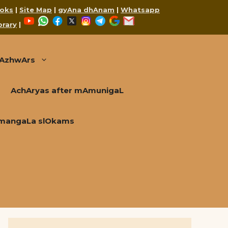
oks
|
Site Map
|
gyAna dhAnam
|
Whatsapp
YouTube
WhatsApp
Facebook
X
Instagram
Telegram
Google
Mail
brary
|
AzhwArs
AchAryas after mAmunigaL
mangaLa slOkams