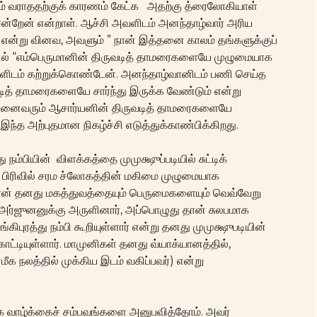
தம் வராததற்குக் காரணம் கேட்க அதற்கு த்ரைலோகியாள்
ன்றேன் என்றாள். ஆச்சி அவளிடம் அனந்தாழ்வார் அரிய
என்று வினவ, அவளும் ” நான் இத்தனை காலம் தங்களுக்குப்
ில் “எம்பெருமானின் திருவடித் தாமரைகளையே முழுமையாக
ங்களிடம் கற்றுக்கொண்டேன். அனந்தாழ்வானிடம் பணி செய்த
ித் தாமரைகளையே சார்ந்து இருக்க வேண்டும் என்று
ம் அனைவரும் ஆசார்யனின் திருவடித் தாமரைகளையே
இந்த அற்புதமான நிகழ்ச்சி எடுத்துக்காண்பிக்கிறது.
 நம்பியின் விளக்கத்தை முமுக்ஷுப்படியில் சுட்டிக்
ப் பிரிவில் சரம ச்லோகத்தின் மகிமை முழுமையாக
ுமான் தனது மகத்துவத்தையும் பெருமைகளையும் வெவ்வேறு
 அர்ஜுனனுக்கு அருளினார், அப்பொழுது தான் சுலபமாக
புரத்து நம்பி கூறியுள்ளார் என்று தனது முமுக்ஷுபடியின்
்காட்டியுள்ளார். மாமுனிகள் தனது வ்யாக்யானத்தில்,
மீக நலத்தில் முக்கிய இடம் வகிப்பவர்) என்று
ிக்க வாழ்க்கைச் சம்பவங்களை அனுபவித்தோம். அவர்