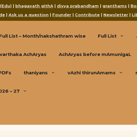
 (Edu)
|
bhagavath gIthA
|
divya prabandham
|
granthams
|
Bo
de
|
Ask us a question
|
Founder
|
Contribute
|
Newsletter
|
Li
Full List – Month/nakshathram wise
Full List
varthaka AchAryas
AchAryas before mAmunigaL
 PDFs
thaniyans
vAzhi thirunAmams
026 – 27