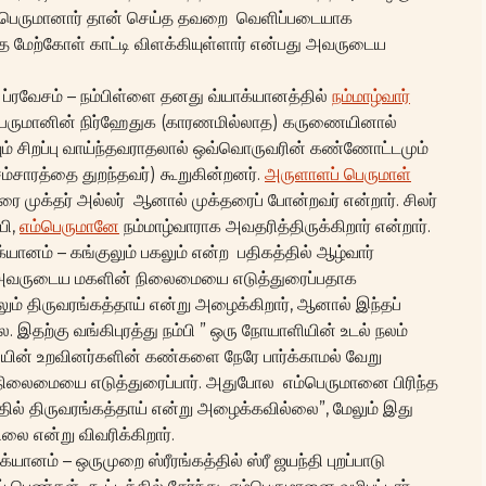
 எம்பெருமானார் தான் செய்த தவறை வெளிப்படையாக
 மேற்கோள் காட்டி விளக்கியுள்ளார் என்பது அவருடைய
 ப்ரவேசம் – நம்பிள்ளை தனது வ்யாக்யானத்தில்
நம்மாழ்வார்
ம்பெருமானின் நிர்ஹேதுக (காரணமில்லாத) கருணையினால்
ும் சிறப்பு வாய்ந்தவராதலால் ஒவ்வொருவரின் கண்ணோட்டமும்
சம்சாரத்தை துறந்தவர்) கூறுகின்றனர்.
அருளாளப் பெருமாள்
ாரை முக்தர் அல்லர் ஆனால் முக்தரைப் போன்றவர் என்றார். சிலர்
பி,
எம்பெருமானே
நம்மாழ்வாராக அவதரித்திருக்கிறார் என்றார்.
்யானம் – கங்குலும் பகலும் என்ற பதிகத்தில் ஆழ்வார்
ல் அவருடைய மகளின் நிலைமையை எடுத்துரைப்பதாக
ிலும் திருவரங்கத்தாய் என்று அழைக்கிறார், ஆனால் இந்தப்
. இதற்கு வங்கிபுரத்து நம்பி ” ஒரு நோயாளியின் உடல் நலம்
ியின் உறவினர்களின் கண்களை நேரே பார்க்காமல் வேறு
நிலைமையை எடுத்துரைப்பார். அதுபோல எம்பெருமானை பிரிந்த
ரத்தில் திருவரங்கத்தாய் என்று அழைக்கவில்லை”, மேலும் இது
 என்று விவரிக்கிறார்.
யானம் – ஒருமுறை ஸ்ரீரங்கத்தில் ஸ்ரீ ஜயந்தி புறப்பாடு