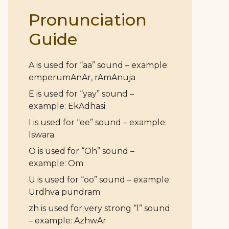
Pronunciation
Guide
A is used for “aa” sound – example:
emperumAnAr, rAmAnuja
E is used for “yay” sound –
example: EkAdhasi
I is used for “ee” sound – example:
Iswara
O is used for “Oh” sound –
example: Om
U is used for “oo” sound – example:
Urdhva pundram
zh is used for very strong “l” sound
– example: AzhwAr