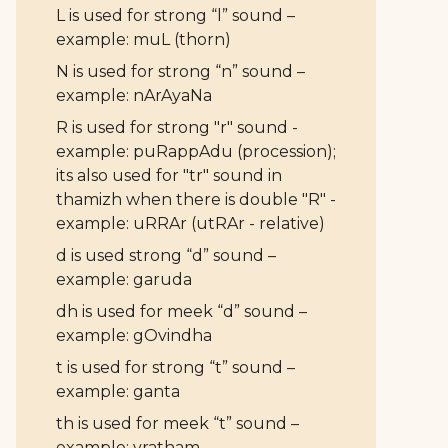
L is used for strong “l” sound –
example: muL (thorn)
N is used for strong “n” sound –
example: nArAyaNa
R is used for strong "r" sound -
example: puRappAdu (procession);
its also used for "tr" sound in
thamizh when there is double "R" -
example: uRRAr (utRAr - relative)
d is used strong “d” sound –
example: garuda
dh is used for meek “d” sound –
example: gOvindha
t is used for strong “t” sound –
example: ganta
th is used for meek “t” sound –
example: vratham