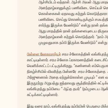
ஆச்சியிடம் வந்தாள். ஆச்சி அவள் ஆறு மா
அனந்தாழ்வானுக்குப் பணிவிடை செய்யச் செ
கொள்கைகள் ஏதாவது கற்றுக் கொடுத்தாரா 
பணிவிடை செய்து கொண்டிருக்கும் சமயத்த
சார்ந்து இருக்க வேண்டும்” என்று நான் த
ஆறு மாதத்தில் நான் தங்களையுடைய திருவட
அனந்தாழ்வான் கற்றுக் கொடுத்தார். “நா
முழுவதுமாக நம்பி இருக்க வேண்டும்” என்று 
பிள்ளை லோகாசார்யர்
சரம ச்லோகத்தின் வங்கிபுரத்து
காட்டியுள்ளார். சரம ச்லோக ப்ரகாரணத்தின் கடைசி
வெளிக்காட்டப் பட்டிருக்கிறது. “கண்ணன் எம்பெர
நிகழ்ச்சியில் விவரித்த பின்னரே சரம ச்லோகத்தை
அர்ஜுனனால் அதை ஏற்றுக்கொள்ள முடியும் ” என வங்கி
இருநூற்று அறுபத்து ஐந்தாவது சூத்திரத்தில் சுட்டிக
வங்கிபுரத்து நம்பியை ” ஆப்த தமர்” (நம்முடைய ஆன்
சுட்டிக்காட்டியுள்ளார்.
இது வரை நாம், வங்கிபுரத்து நம்பியின் பெருமை ம