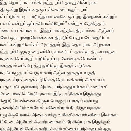
். இது தொடர்பாக வங்கிபுரத்து நம்பி தனது சிஷ்யரான
தி ஒன்று இருப்பதை ஒப்புக்கொண்டாலும் , நாம்
கப்பட்டுள்ளபடி – ஸ்ரீமந்நாராயணனே ஒப்பற்ற இறைவன் என்றும்
் என்றும் ஒப்புக்கொள்கிறோம்” என்று உபதேசித்தார்.
்ளை வ்யாக்யானம் – இந்தப் பாசுரத்தில், திருமங்கை ஆழ்வார்
ானே) ஒரு முறை வெண்ணை திருடும்போது யசோதையிடம்
னான்” என்று விளக்கம் அளித்தார். இது தொடர்பாக அழகான
ிபுரத்து நம்பி ஒரு முறை எம்பெருமானரிடம் தனக்கு திருவாராதன
ாதனை செய்வது) கற்பிக்கும்படி வேண்டிக் கொண்டார்.
்தால் வங்கிபுரத்து நம்பிக்கு இதைக் கற்பிக்க
த பொழுது எம்பெருமானார் ஆழ்வானுக்கும் மாருதி
ாராதன க்ரமத்தைக் கற்பிக்கத் தொடங்கினார். அச்சமயம்
போது எம்பெருமானார் அவரை பார்த்ததும் மிகவும் உணர்ச்சி
டியேன் மனதில் நெடு நாளாக இந்த சந்தேகம் இருந்தது.
பினும்) வெண்ணை திருடியபொழுது பயந்தார் என்பது
ணர்ச்சியில் உள்ளேன். ஏனென்றால் நீர் திருவாராதன
ட போது அடியேனால் அதை உமக்கு உபதேசிக்காமல் ஏனோ இவர்கள்
ட்டேன். அடியேன் ஆசார்யனாகவும் நீர் சிஷ்யராக இருக்கும்
லும், அடியேன் செய்த காரியத்தால் உம்மைப் பார்த்தவுடன் ஒரு