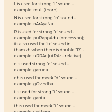
L is used for strong “l” sound –
example: muL (thorn)
N is used for strong “n” sound –
example: nArAyaNa
R is used for strong "r" sound -
example: puRappAdu (procession);
its also used for "tr" sound in
thamizh when there is double "R" -
example: uRRAr (utRAr - relative)
d is used strong “d” sound –
example: garuda
dh is used for meek “d” sound –
example: gOvindha
t is used for strong “t” sound –
example: ganta
th is used for meek “t” sound –
example: vratham