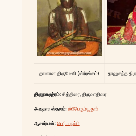
தானான திருமேனி (ஸ்ரீரங்கம்)
தானுகந்த திரு
திருநக்ஷத்ரம்:
சித்திரை, திருவாதிரை
அவதார ஸ்தலம்:
ஸ்ரீபெரும்பூதூர்
ஆசார்யன்:
பெரிய நம்பி