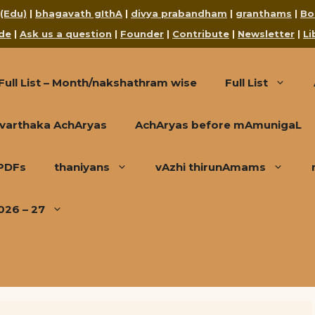
 (Edu)
|
bhagavath gIthA
|
divya prabandham
|
granthams
|
Bo
de
|
Ask us a question
|
Founder
|
Contribute
|
Newsletter
|
Li
Full List – Month/nakshathram wise
Full List
varthaka AchAryas
AchAryas before mAmunigaL
 PDFs
thaniyans
vAzhi thirunAmams
026 – 27