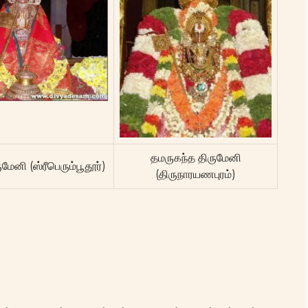
தமருகந்த திருமேனி
மேனி (ஸ்ரீபெரும்பூதூர்)
(திருநாரயணபுரம்)