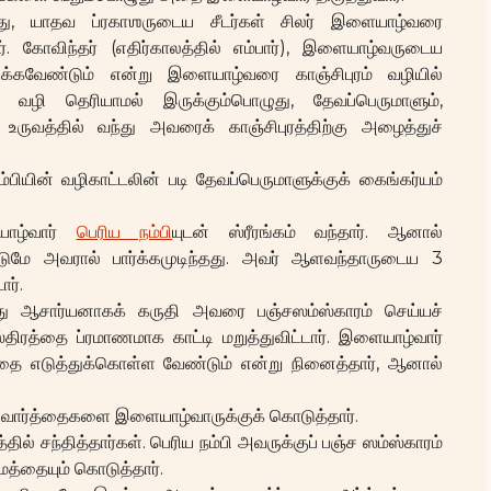
ுது, யாதவ ப்ரகாஶருடைய சீடர்கள் சிலர் இளையாழ்வரை
. கோவிந்தர் (எதிர்காலத்தில் எம்பார்), இளையாழ்வருடைய
தடுக்கவேண்டும் என்று இளையாழ்வரை காஞ்சிபுரம் வழியில்
ல் வழி தெரியாமல் இருக்கும்பொழுது, தேவப்பெருமாளும்,
 உருவத்தில் வந்து அவரைக் காஞ்சிபுரத்திற்கு அழைத்துச்
நம்பியின் வழிகாட்டலின் படி தேவப்பெருமாளுக்குக் கைங்கர்யம்
ாழ்வார்
பெரிய நம்பி
யுடன் ஸ்ரீரங்கம் வந்தார். ஆனால்
மே அவரால் பார்க்கமுடிந்தது. அவர் ஆளவந்தாருடைய 3
ர்.
து ஆசார்யனாகக் கருதி அவரை பஞ்சஸம்ஸ்காரம் செய்யச்
்திரத்தை ப்ரமாணமாக காட்டி மறுத்துவிட்டார். இளையாழ்வார்
்தை எடுத்துக்கொள்ள வேண்டும் என்று நினைத்தார், ஆனால்
ஆறு வார்த்தைகளை இளையாழ்வாருக்குக் கொடுத்தார்.
தில் சந்தித்தார்கள். பெரிய நம்பி அவருக்குப் பஞ்ச ஸம்ஸ்காரம்
மத்தையும் கொடுத்தார்.