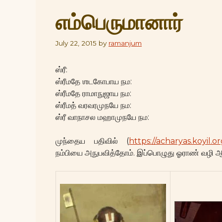
எம்பெருமானார்
July 22, 2015
by
ramanjum
ஸ்ரீ:
ஸ்ரீமதே ஶடகோபாய நம:
ஸ்ரீமதே ராமாநுஜாய நம:
ஸ்ரீமத் வரவரமுநயே நம:
ஸ்ரீ வாநாசல மஹாமுநயே நம:
முந்தைய பதிவில் (
https://acharyas.koyil.
நம்பியை அநுபவித்தோம். இப்பொழுது ஓராண் வழி ஆச