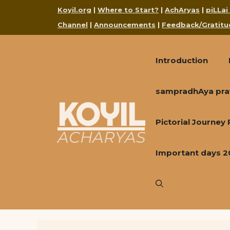
Skip
Koyil.org
|
Where to Start?
|
AchAryas
|
piLLai
to
Channel
|
Announcements
|
Feedback/Gratitu
content
Introduction
sampradhAya pra
KOYIL
Pictorial Journey
ACHARYAS
Important days 2