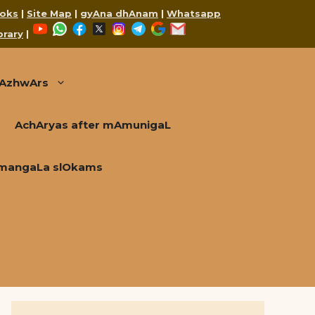
oks
|
Site Map
|
gyAna dhAnam
|
Whatsapp
YouTube
WhatsApp
Facebook
X
Instagram
Telegram
Google
Mail
brary
|
AzhwArs
AchAryas after mAmunigaL
mangaLa slOkams