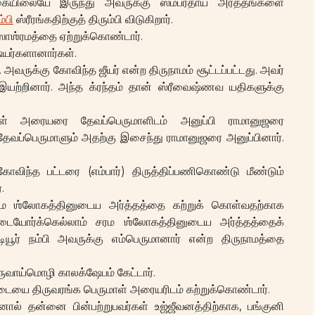
கையிலையே இருந்து அவருக்கு ஸம்ப்ரதாய அர்த்தங்களை
்பி
ஸ்ரீரங்கதிற்குத் திரும்பி விடுகிறார்.
ஸாஶ்ரமத்தை ஏற்றுக்கொண்டார்.
்யர்களானார்கள்.
 அவருக்கு கோவிந்த ஜீயர் என்ற திருநாமம் சூட்டப்பட்டது. அவர்
இயற்றினார். அந்த க்ரந்தம் தான் ஸ்ரீவைஷ்ணவ யதிகளுக்கு
மாள் அரையரை தேவப்பெருமாளிடம் அனுப்பி ராமானுஜரை
 தேவப்பெருமாளும் அதற்கு இசைந்து ராமானுஜரை அனுப்பினார்.
ோவிந்த பட்டரை (எம்பார்) திருத்திப்பணிகொண்டு மீண்டும்
.
் சரம ஶ்லோகத்தினுடைய அர்த்தத்தை கற்றுக் கொள்வதற்காக
ையுடையோர்க்கெல்லாம் சரம ஶ்லோகத்தினுடைய அர்த்தத்தைக்
டியூர் நம்பி அவருக்கு எம்பெருமானார் என்ற திருநாமத்தை
ுவாய்மொழி காலக்ஷேபம் கேட்டார்.
டையை திருவரங்க பெருமாள் அரையரிடம் கற்றுக்கொண்டார்.
ால் தன்னை பின்பற்றுபவர்கள் உஜ்ஜீவனத்திற்காக, பங்குனி