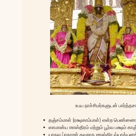
உபய நாச்சிமர்களுடன் பார்த்தச
தஞ்சம்மாள் (ரக்ஷகாம்பாள்) என்ற பெண்ணை
ஸாமான்ய ஶாஸ்திரம் மற்றும் பூர்வ பக்ஷம் காஞ
யாதவ ப்ரகாஶர் தவறாக ஶாஸ்திர வ்யாக்யன