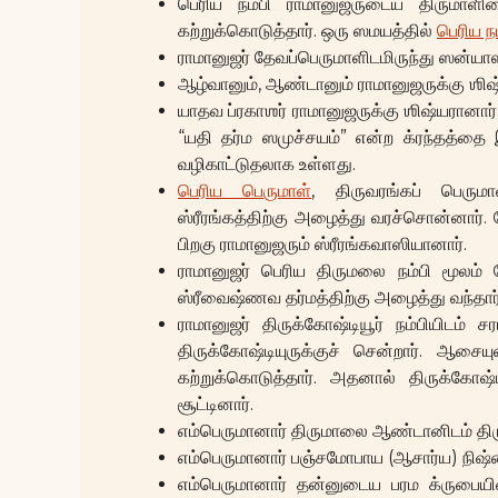
பெரிய நம்பி ராமானுஜருடைய திருமாளி
கற்றுக்கொடுத்தார். ஒரு ஸமயத்தில்
பெரிய நம
ராமானுஜர் தேவப்பெருமாளிடமிருந்து ஸன்யா
ஆழ்வானும், ஆண்டானும் ராமானுஜருக்கு ஶிஷ
யாதவ ப்ரகாஶர் ராமானுஜருக்கு ஶிஷ்யரானார்.
“யதி தர்ம ஸமுச்சயம்” என்ற க்ரந்தத்தை 
வழிகாட்டுதலாக உள்ளது.
பெரிய பெருமாள்
, திருவரங்கப் பெரு
ஸ்ரீரங்கத்திற்கு அழைத்து வரச்சொன்னார்.
பிறகு ராமானுஜரும் ஸ்ரீரங்கவாஸியானார்.
ராமானுஜர் பெரிய திருமலை நம்பி மூலம் க
ஸ்ரீவைஷ்ணவ தர்மத்திற்கு அழைத்து வந்தார்
ராமானுஜர் திருக்கோஷ்டியூர் நம்பியிடம
திருக்கோஷ்டியுருக்குச் சென்றார். ஆச
கற்றுக்கொடுத்தார். அதனால் திருக்கோஷ்
சூட்டினார்.
எம்பெருமானார் திருமாலை ஆண்டானிடம் திர
எம்பெருமானார் பஞ்சமோபாய (ஆசார்ய) நிஷ்
எம்பெருமானார் தன்னுடைய பரம க்ருபையின