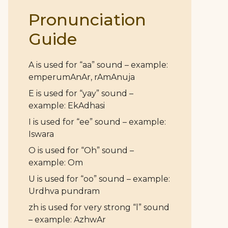
Pronunciation
Guide
A is used for “aa” sound – example:
emperumAnAr, rAmAnuja
E is used for “yay” sound –
example: EkAdhasi
I is used for “ee” sound – example:
Iswara
O is used for “Oh” sound –
example: Om
U is used for “oo” sound – example:
Urdhva pundram
zh is used for very strong “l” sound
– example: AzhwAr