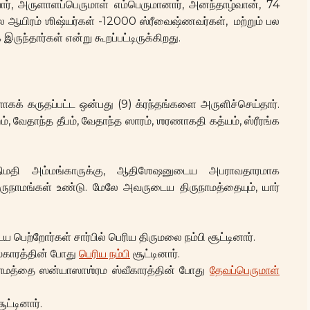
ார், அருளாளப்பெருமாள் எம்பெருமானார், அனந்தாழ்வான், 74
ல ஆயிரம் ஶிஷ்யர்கள் -12000 ஸ்ரீவைஷ்ணவர்கள், மற்றும் பல
ுந்தார்கள் என்று கூறப்பட்டிருக்கிறது.
கக் கருதப்பட்ட ஒன்பது (9) க்ரந்தங்களை அருளிச்செய்தார்.
், வேதாந்த தீபம், வேதாந்த ஸாரம், ஶரணாகதி கத்யம், ஸ்ரீரங்க
்திமதி அம்மங்காருக்கு, ஆதிஶேஷனுடைய அபராவதாரமாக
 திருநாமங்கள் உண்டு. மேலே அவருடைய திருநாமத்தையும், யார்
ற்றோர்கள் சார்பில் பெரிய திருமலை நம்பி சூட்டினார்.
ஸ்காரத்தின் போது
பெரிய நம்பி
சூட்டினார்.
ுநாமத்தை ஸன்யாஸாஶ்ரம ஸ்வீகாரத்தின் போது
தேவப்பெருமாள்
ட்டினார்.