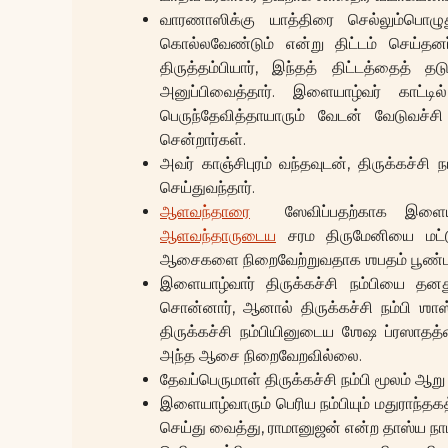
வாரணாஸிக்கு யாத்திரை செல்லும்பொழ
கொல்லவேண்டும் என்று திட்டம் செய்தனர்
திருத்தம்பியார், இந்தத் திட்டத்தைத் 
அனுப்பிவைத்தார். இளையாழ்வர் காட்டி
பெருந்தேவித்தாயாரும் வேடன் வேடுவச்சி
சென்றார்கள்.
அவர் காஞ்சிபுரம் வந்தவுடன், திருக்கச்சி 
செய்துவந்தார்.
ஆளவந்தாரை
ஸேவிப்பதற்காக இளைய
ஆளவந்தாருடைய
சரம திருமேனியை மட்டு
ஆசைகளை நிறைவேற்றுவதாக ஶபதம் பூண்டா
இளையாழ்வார் திருக்கச்சி நம்பியை தன
சொன்னார், ஆனால் திருக்கச்சி நம்பி ஶாஸ
திருக்கச்சி நம்பியினுடைய ஶேஷ ப்ரஸாதத
அந்த ஆசை நிறைவேறவில்லை.
தேவப்பெருமாள் திருக்கச்சி நம்பி மூலம் 
இளையாழ்வாரும் பெரிய நம்பியும் மதுராந்தகத்
செய்து வைத்து, ராமானுஜன் என்ற தாஸ்ய நா