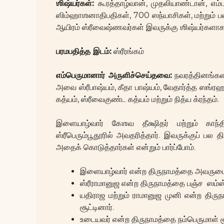
ஶிஷ்யர்கள்:
கூரத்தாழ்வான், முதலியாண்டான், எம்ப
ஸிம்ஹாஶனாதிபதிகள், 700 ஸந்யாசிகள், மற்றும் ப
ஆயிரம் ஸ்ரீவைஷ்ணவர்கள் இவருக்கு ஶிஷ்யர்களாக இர
பரமபதித்த இடம்:
ஸ்ரீரங்கம்
எம்பெருமானார் அருளிச்செய்தவை:
நவரத்தினங்களா
அவை ஸ்ரீபாஷ்யம், கீதா பாஷ்யம், வேதார்த்த ஸங்ரஹம
கத்யம், ஸ்ரீவைகுண்ட கத்யம் மற்றும் நித்ய க்ரந்தம்.
இளையாழ்வார் கேஶவ தீக்ஷிதர் மற்றும் காந
ஸ்ரீபெரும்பூதூரில் அவதரித்தார். இவருக்குப் பல
அதைக் கொடுத்தார்கள் என்றும் பார்ப்போம்.
இளையாழ்வார் என்ற திருநாமத்தை அவருடைய பெ
ஸ்ரீராமானுஜ என்ற திருநாமத்தை பஞ்ச ஸம்
யதிராஜ மற்றும் ராமானுஜ முனி என்ற திர
சூட்டினார்.
உடையவர் என்ற திருநாமத்தை நம்பெருமாள் சூ