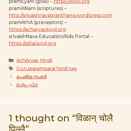
pramEyam (goal) –
https://koyil.org
pramANam (scriptures) –
http://srivaishnavagranthams.wordpress.com
pramAthA (preceptors) –
https://acharyas.koyil.org
srIvaishNava Education/Kids Portal –
https://pillai.koyil.org
Categories
AchAryas
,
Hindi
Tags
Guruparamparai hindi tag
പെരിയ നംബി
பெரிய நம்பி
1 thought on “विळान् चोलै
पिल्लै”