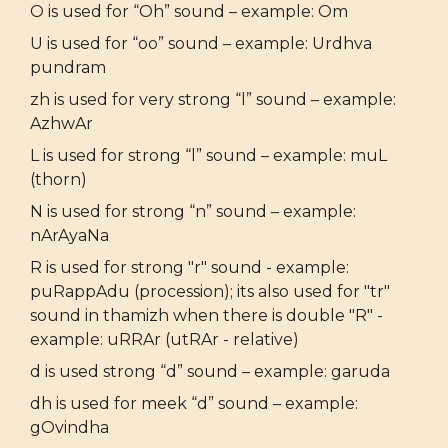
O is used for “Oh” sound – example: Om
U is used for “oo” sound – example: Urdhva
pundram
zh is used for very strong “l” sound – example:
AzhwAr
L is used for strong “l” sound – example: muL
(thorn)
N is used for strong “n” sound – example:
nArAyaNa
R is used for strong "r" sound - example:
puRappAdu (procession); its also used for "tr"
sound in thamizh when there is double "R" -
example: uRRAr (utRAr - relative)
d is used strong “d” sound – example: garuda
dh is used for meek “d” sound – example:
gOvindha