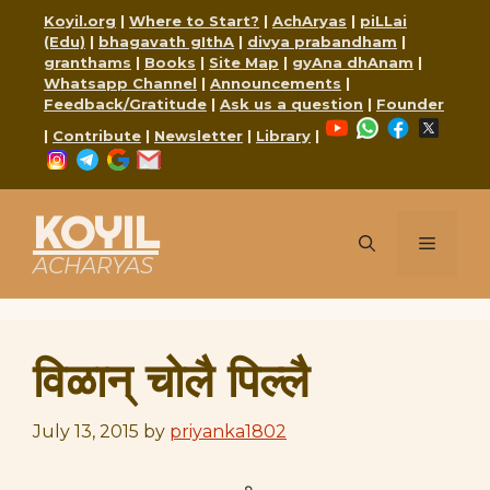
Skip
Koyil.org
|
Where to Start?
|
AchAryas
|
piLLai
to
(Edu)
|
bhagavath gIthA
|
divya prabandham
|
content
granthams
|
Books
|
Site Map
|
gyAna dhAnam
|
Whatsapp Channel
|
Announcements
|
Feedback/Gratitude
|
Ask us a question
|
Founder
YouTube
WhatsApp
Faceboo
X
|
Contribute
|
Newsletter
|
Library
|
Instagram
Telegram
Google
Mail
KOYIL
Menu
ACHARYAS
विळान् चोलै पिल्लै
July 13, 2015
by
priyanka1802