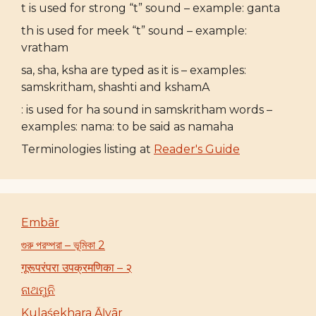
t is used for strong “t” sound – example: ganta
th is used for meek “t” sound – example:
vratham
sa, sha, ksha are typed as it is – examples:
samskritham, shashti and kshamA
: is used for ha sound in samskritham words –
examples: nama: to be said as namaha
Terminologies listing at
Reader's Guide
Embār
গুরু পরম্পরা – ভূমিকা 2
गूरूपरंपरा उपक्रमणिका – २
ନାଥମୁନି
Kulaśekhara Āḻvār