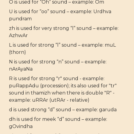
O is used for “Oh” sound – example: Om
U is used for “oo” sound – example: Urdhva
pundram
zh is used for very strong “l” sound – example:
AzhwAr
L is used for strong “l” sound – example: muL
(thorn)
N is used for strong “n” sound – example:
nArAyaNa
R is used for strong "r" sound - example:
puRappAdu (procession); its also used for "tr"
sound in thamizh when there is double "R" -
example: uRRAr (utRAr - relative)
d is used strong “d” sound – example: garuda
dh is used for meek “d” sound – example:
gOvindha