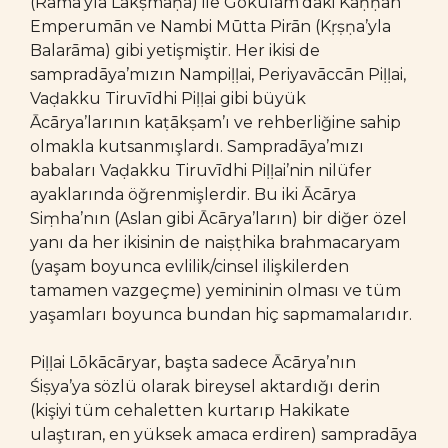
(Rāma’yla Lakṣmaṇa) ile Gōkulam’daki Kaṇṇan
Emperumān ve Nambi Mūtta Pirān (Kṛṣṇa’yla
Balarāma) gibi yetişmiştir. Her ikisi de
sampradāya’mızın Nampiḷḷai, Periyavāccān Piḷḷai,
Vaḍakku Tiruvīdhi Piḷḷai gibi büyük
Ācārya’larının kaṭākṣam’ı ve rehberliğine sahip
olmakla kutsanmışlardı. Sampradāya’mızı
babaları Vaḍakku Tiruvīdhi Piḷḷai’nin nilüfer
ayaklarında öğrenmişlerdir. Bu iki Ācārya
Siṃha’nın (Aslan gibi Ācārya’ların) bir diğer özel
yanı da her ikisinin de naiṣṭhika brahmacaryam
(yaşam boyunca evlilik/cinsel ilişkilerden
tamamen vazgeçme) yemininin olması ve tüm
yaşamları boyunca bundan hiç sapmamalarıdır.
Piḷḷai Lōkācāryar, başta sadece Ācārya’nın
Śiṣya’ya sözlü olarak bireysel aktardığı derin
(kişiyi tüm cehaletten kurtarıp Hakikate
ulaştıran, en yüksek amaca erdiren) sampradāya