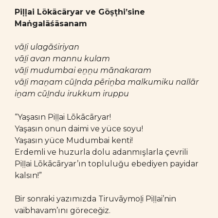
Piḷḷai Lōkācāryar ve Gōṣṭhi’sine
Maṅgalāśāsanam
vāḻi ulagāśiriyan
vāḻi avan mannu kulam
vāḻi mudumbai eṉṉu mānakaram
vāḻi maṉam cūḻnda pēriṉba malkumiku nallār
iṉam cūḻndu irukkum iruppu
“Yaşasın Piḷḷai Lōkācāryar!
Yaşasın onun daimi ve yüce soyu!
Yaşasın yüce Mudumbai kenti!
Erdemli ve huzurla dolu adanmışlarla çevrili
Piḷḷai Lōkācāryar’ın topluluğu ebediyen payidar
kalsın!”
Bir sonraki yazımızda Tiruvāymoḻi Piḷḷai’nin
vaibhavam’ını göreceğiz.