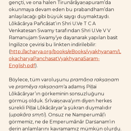
gençti, ve ona halen Tirunārāyaṇapuram’da
okunmaya devam eden bu prabandham’dan
anlaşılacağı gibi büyük saygı duymaktaydı.
Lōkācārya Pañcāśat’ın Shri U.Ve T C A
Venkatesan Swamy tarafından Shri U.Ve V V
Ramanujam Swamy’ye dayanarak yapılan basit
İngilizce çevirisi bu linkten indirilebilir:
(
http://acharya.org/books/eBooks/vyakhyanam/L
okacharyaPanchasatVyakhyanaSaram-
English.pdf
).
Böylece, tüm varoluşunu
pramāṇa rakṣaṇam
ve
pramēya rakṣaṇam
‘a adamış Piḷḷai
Lōkācāryar’ın görkeminin sonsuzluğunu
görmüş olduk. Śrīvaiṣṇava’yım diyen herkes
sürekli Piḷḷai Lōkācāryar’a şükran duymalıdır
(
upakāra smṛti
). Onsuz ne Namperumāḷ’ı
görmemiz, ne de Emperumānār Darśanam’ın
derin anlamlarını kavramamız mümkün olurdu.