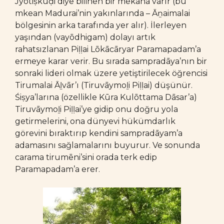
Jyōtiṣkuḍi diye bilinen bir mekana varır (bu
mkean Madurai’nin yakınlarında – Āṉaimalai
bölgesinin arka tarafında yer alır). İlerleyen
yaşından (vayōdhigam) dolayı artık
rahatsızlanan Piḷḷai Lōkācāryar Paramapadam’a
ermeye karar verir. Bu sırada sampradāya’nın bir
sonraki lideri olmak üzere yetiştirilecek öğrencisi
Tirumalai Āḻvār’ı (Tiruvāymoḻi Piḷḷai) düşünür.
Śiṣya’larına (özellikle Kūra Kulōttama Dāsar’a)
Tiruvāymoḻi Piḷḷai’ye gidip onu doğru yola
getirmelerini, ona dünyevi hükümdarlık
görevini bıraktırıp kendini sampradāyam’a
adamasını sağlamalarını buyurur. Ve sonunda
carama tirumēni’sini orada terk edip
Paramapadam’a erer.