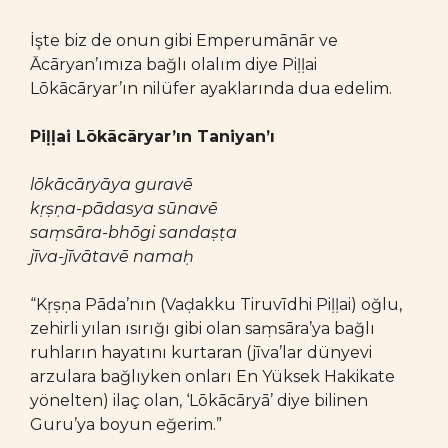
İşte biz de onun gibi Emperumānār ve
Ācāryan’ımıza bağlı olalım diye Piḷḷai
Lōkācāryar’ın nilüfer ayaklarında dua edelim.
Piḷḷai Lōkācāryar’ın Taniyan’ı
lōkācāryāya guravē
kṛṣṇa-pādasya sūnavē
saṃsāra-bhōgi sandaṣṭa
jīva-jīvātavē namaḥ
“Kṛṣṇa Pāda’nın (Vaḍakku Tiruvīdhi Piḷḷai) oğlu,
zehirli yılan ısırığı gibi olan saṃsāra’ya bağlı
ruhların hayatını kurtaran (jīva’lar dünyevi
arzulara bağlıyken onları En Yüksek Hakikate
yönelten) ilaç olan, ‘Lōkācāryā’ diye bilinen
Guru’ya boyun eğerim.”