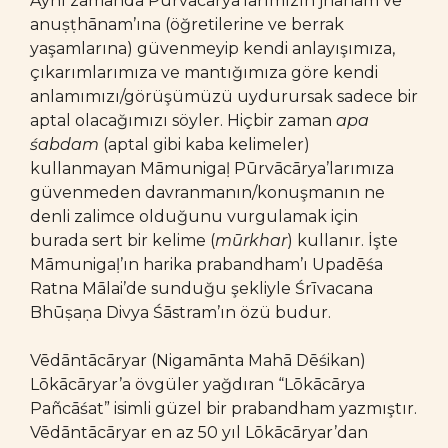
Aynı zamanda Pūrvācārya’larımızın jñānam ve
anuṣṭhānam’ına (öğretilerine ve berrak
yaşamlarına) güvenmeyip kendi anlayışımıza,
çıkarımlarımıza ve mantığımıza göre kendi
anlamımızı/görüşümüzü uydurursak sadece bir
aptal olacağımızı söyler. Hiçbir zaman
apa
śabdam
(aptal gibi kaba kelimeler)
kullanmayan Māmunigaḷ Pūrvācārya’larımıza
güvenmeden davranmanın/konuşmanın ne
denli zalimce olduğunu vurgulamak için
burada sert bir kelime (
mūrkhar
) kullanır. İşte
Māmunigaḷ’ın harika prabandham’ı Upadēśa
Ratna Mālai’de sunduğu şekliyle Śrīvacana
Bhūṣaṇa Divya Śāstram’ın özü budur.
Vēdāntācāryar (Nigamānta Mahā Dēśikan)
Lōkācāryar’a övgüler yağdıran “Lōkācārya
Pañcāśat” isimli güzel bir prabandham yazmıştır.
Vēdāntācāryar en az 50 yıl Lōkācāryar’dan