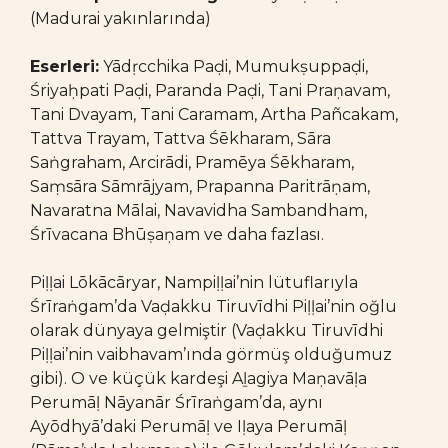
(Madurai yakınlarında)
Eserleri:
Yādṛcchika Paḍi, Mumukṣuppaḍi,
Śriyaḥpati Paḍi, Paranda Paḍi, Tani Praṇavam,
Tani Dvayam, Tani Caramam, Artha Pañcakam,
Tattva Trayam, Tattva Śēkharam, Sāra
Saṅgraham, Arcirādi, Pramēya Śēkharam,
Saṃsāra Sāmrājyam, Prapanna Paritrāṇam,
Navaratna Mālai, Navavidha Sambandham,
Śrīvacana Bhūṣaṇam ve daha fazlası.
Piḷḷai Lōkācāryar, Nampiḷḷai’nin lütuflarıyla
Śrīraṅgam’da Vaḍakku Tiruvīdhi Piḷḷai’nin oğlu
olarak dünyaya gelmiştir (Vaḍakku Tiruvīdhi
Piḷḷai’nin vaibhavam’ında görmüş olduğumuz
gibi). O ve küçük kardeşi Aḻagiya Maṇavāḷa
Perumāḷ Nāyanār Śrīraṅgam’da, aynı
Ayōdhyā’daki Perumāḷ ve Iḷaya Perumāḷ