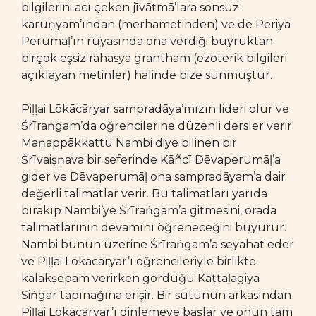
bilgilerini acı çeken jīvātmā’lara sonsuz
kāruṇyam’ından (merhametinden) ve de Periya
Perumāḷ’ın rüyasında ona verdiği buyruktan
birçok eşsiz rahasya grantham (ezoterik bilgileri
açıklayan metinler) halinde bize sunmuştur.
Piḷḷai Lōkācāryar sampradāya’mızın lideri olur ve
Śrīraṅgam’da öğrencilerine düzenli dersler verir.
Maṇappākkattu Nambi diye bilinen bir
Śrīvaiṣṇava bir seferinde Kāñcī Dēvaperumāḷ’a
gider ve Dēvaperumāḷ ona sampradāyam’a dair
değerli talimatlar verir. Bu talimatları yarıda
bırakıp Nambi’ye Śrīraṅgam’a gitmesini, orada
talimatlarının devamını öğreneceğini buyurur.
Nambi bunun üzerine Śrīraṅgam’a seyahat eder
ve Piḷḷai Lōkācāryar’ı öğrencileriyle birlikte
kālakṣēpam verirken gördüğü Kāṭṭaḻagiya
Siṅgar tapınağına erişir. Bir sütunun arkasından
Piḷḷai Lōkācāryar’ı dinlemeye başlar ve onun tam