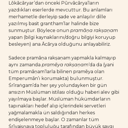
Lōkācāryar’dan önceki Pūrvācārya’ların
yazdıkları eserlerde mevcuttur. Bu anlamları
merhametle derleyip sade ve anlaşılır dille
yazılmış basit grantham’lar halinde bize
sunmuştur. Böylece onun
pramāṇa rakṣaṇam
yapan (bilgi kaynaklarını/doğru bilgiyi koruyup
besleyen) ana Ācārya olduğunu anlayabiliriz.
Sadece pramāṇa rakṣaṇam yapmakla kalmayıp
aynı zamanda
pramēya rakṣaṇam
‘da da (yani
tüm pramāṇam’larla bilinen pramēya olan
Emperumān’ı korumakta) bulunmuştur.
Śrīraṅgam’da her şey yolundayken bir gün
ansızın Müslüman istilası olduğu haberi alev gibi
yayılmaya başlar. Müslüman hükümdarların
tapınakları hedef alıp içlerindeki servetleri
yağmalamakla ün saldığından herkes
endişelenmeye başlar. O zamanlar tüm
Śrīvaiṣṇava topluluğu tarafından büyük saygı