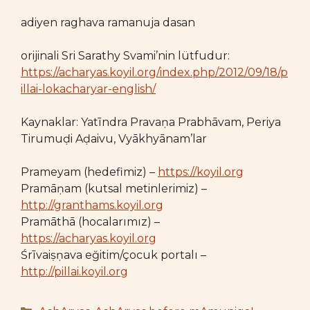
adiyen raghava ramanuja dasan
orijinali Sri Sarathy Svami’nin lütfudur:
https://acharyas.koyil.org/index.php/2012/09/18/p
illai-lokacharyar-english/
Kaynaklar: Yatīndra Pravaṇa Prabhāvam, Periya
Tirumuḍi Aḍaivu, Vyākhyānam’lar
Prameyam (hedefimiz) –
https://koyil.org
Pramāṇam (kutsal metinlerimiz) –
http://granthams.koyil.org
Pramāthā (hocalarımız) –
https://acharyas.koyil.org
Śrīvaiṣṇava eğitim/çocuk portalı –
http://pillai.koyil.org
Categories