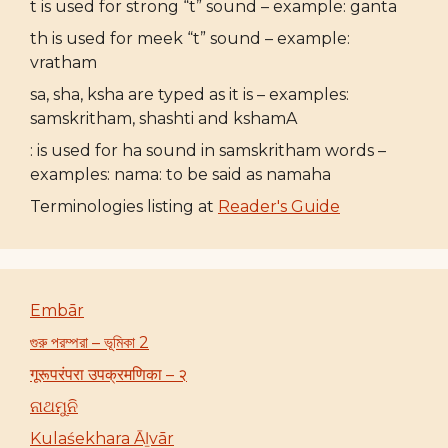
t is used for strong “t” sound – example: ganta
th is used for meek “t” sound – example:
vratham
sa, sha, ksha are typed as it is – examples:
samskritham, shashti and kshamA
: is used for ha sound in samskritham words –
examples: nama: to be said as namaha
Terminologies listing at
Reader's Guide
Embār
গুরু পরম্পরা – ভূমিকা 2
गूरूपरंपरा उपक्रमणिका – २
ନାଥମୁନି
Kulaśekhara Āḻvār