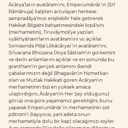
Ācārya’ların avatāram’ını, Emperumānār’ın (Śrī
Rāmānuja) kalpten arzulayan herkese
sampradāya’mızı erişilebilir hale getirerek
Hakikat Bilgisini bahşetmesindeki kṛpā’sını
(merhametini), Tiruvāymoḻi’ye yazılan
vyākhyānam’ların avatāram’ını vs. açıklar.
Sonrasında Piḷḷai Lōkācāryar’ın avatāram’ını,
Śrīvacana Bhūṣaṇa Divya Śāstram’ın görkemini
ve derin anlamlarını açıklar ve en sonunda bu
grantham’ın gerçek anlamını (kendi
çabalarımızın değil Bhagavān’ın hizmetkarı
olan ve Mutlak Hakikati gören Ācāryan’ın
merhametinin bizi en yüksek amaca
ulaştırdığını, Ācāryan’ın Her Şey olduğunu)
görüp ona göre yaşamamız gerektiğini, bunu
yaparak Emperumānār’ın merhametinin
sat
pātram
’ı (taşıyıcısı, yani adeta onun
merhametiyle dolu bir kap) olacağımızı söyler.