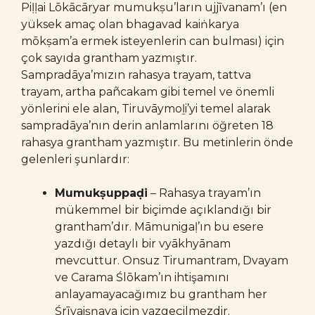
Piḷḷai Lōkācāryar mumukṣu’ların ujjīvanam’ı (en
yüksek amaç olan bhagavad kaiṅkarya
mōkṣam’a ermek isteyenlerin can bulması) için
çok sayıda grantham yazmıştır.
Sampradāya’mızın rahasya trayam, tattva
trayam, artha pañcakam gibi temel ve önemli
yönlerini ele alan, Tiruvāymoḻi’yi temel alarak
sampradāya’nın derin anlamlarını öğreten 18
rahasya grantham yazmıştır. Bu metinlerin önde
gelenleri şunlardır:
Mumukṣuppaḍi
– Rahasya trayam’ın
mükemmel bir biçimde açıklandığı bir
grantham’dır. Māmunigaḷ’ın bu esere
yazdığı detaylı bir vyākhyānam
mevcuttur. Onsuz Tirumantram, Dvayam
ve Carama Ślōkam’ın ihtişamını
anlayamayacağımız bu grantham her
Śrīvaiṣṇava için vazgeçilmezdir.