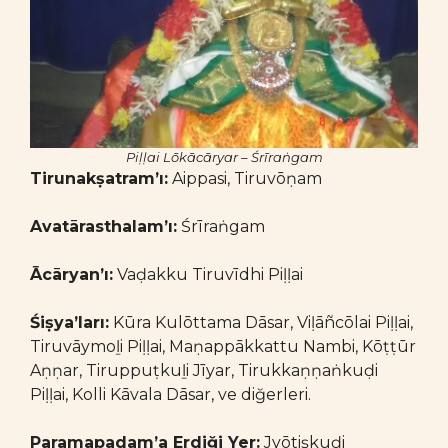
Piḷḷai Lōkācāryar – Śrīraṅgam
Tirunakṣatram’ı:
Aippasi, Tiruvōṇam
Avatārasthalam’ı:
Śrīraṅgam
Ācāryan’ı:
Vaḍakku Tiruvīdhi Piḷḷai
Śiṣya’ları:
Kūra Kulōttama Dāsar, Viḷāñcōlai Piḷḷai,
Tiruvāymoḻi Piḷḷai, Maṇappākkattu Nambi, Kōṭṭūr
Aṇṇar, Tiruppuṭkuḻi Jīyar, Tirukkaṇṇaṅkuḍi
Piḷḷai, Kolli Kāvala Dāsar, ve diğerleri.
Paramapadam’a Erdiği Yer:
Jyōtiṣkuḍi