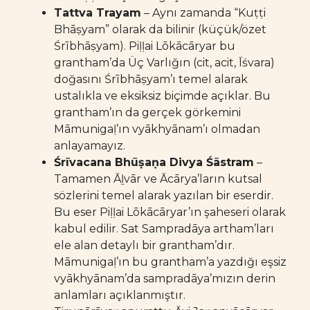
Tattva Trayam
– Aynı zamanda “Kuṭṭi
Bhāṣyam” olarak da bilinir (küçük/özet
Śrībhāṣyam). Piḷḷai Lōkācāryar bu
grantham’da Üç Varlığın (cit, acit, Īśvara)
doğasını Śrībhāṣyam’ı temel alarak
ustalıkla ve eksiksiz biçimde açıklar. Bu
grantham’ın da gerçek görkemini
Māmunigaḷ’ın vyākhyānam’ı olmadan
anlayamayız.
Śrīvacana Bhūṣaṇa Divya Śāstram
–
Tamamen Āḻvār ve Ācārya’ların kutsal
sözlerini temel alarak yazılan bir eserdir.
Bu eser Piḷḷai Lōkācāryar’ın şaheseri olarak
kabul edilir. Sat Sampradāya artham’ları
ele alan detaylı bir grantham’dır.
Māmunigaḷ’ın bu grantham’a yazdığı eşsiz
vyākhyānam’da sampradāya’mızın derin
anlamları açıklanmıştır.