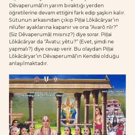
Dēvaperumāḷ’ın yarım bıraktığı yerden
öğretilerine devam ettiğini fark edip şaşkın kalır.
Sütunun arkasından çıkıp Piḷḷai Lōkācāryar’ın
nilüfer ayaklarına kapanır ve ona “Avarō nīr?”
(Siz Dēvaperumāḷ mısınız?) diye sorar. Piḷḷai
Lōkācāryar da “Āvatu; yētu?” (Evet, şimdi ne
yapmalı?) diye cevap verir. Bu olaydan Piḷḷai
Lōkācāryar’ın Dēvaperumāḷ’ın Kendisi olduğu
anlaşılmaktadır.