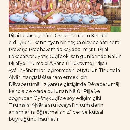
Piḷḷai Lōkācāryar’ın Dēvaperumāḷ’ın Kendisi
olduğunu kanıtlayan bir başka olay da Yatīndra
Pravaṇa Prabhāvam’da kaydedilmiştir. Piḷḷai
Lōkācāryar Jyōtiṣkuḍi’deki son günlerinde Nālūr
Piḷḷai’ye Tirumalai Āḻvār’a (Tiruvāymoḻi Piḷḷai)
vyākhyānam’ları öğretmesini buyurur. Tirumalai
Āḻvār maṅgalāśāsanam etmek için
Dēvaperumāḷ’ı ziyarete gittiğinde Dēvaperumāḷ
kendisi de orada bulunan Nālūr Piḷḷai’ye
doğrudan “Jyōtiṣkuḍi’de söylediğim gibi
Tirumalai Āḻvār’a aruḷicceyal’ın tüm derin
anlamlarını öğretmelisiniz.” der ve kutsal
buyruğunu hatırlatır.