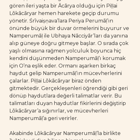
gören ileri yaşta bir Ācārya olduğu için Piḷḷai
Lōkācāryar hemen harekete geçip durumu
yönetir. Śrīvaiṣṇava’lara Periya Perumāḷ’ın
önünde büyük bir duvar örmelerini buyurur ve
Namperumāḷ ile Ubhaya Nācciyār’ları da yanına
alıp güneye doğru gitmeye başlar. O sırada çok
yaşlı olmasına rağmen yolculuk boyunca hiç
kendini düşünmeden Namperumāḷ’ı korumak
için O’na eşlik eder. Ormanı aşarken birkaç
haydut gelip Namperumāḷ’ın mücevherlerini
çalarlar. Piḷḷai Lōkācāryar biraz önden
gitmektedir. Gerçekleşenleri öğrendiği gibi geri
dönüp haydutlara değerli talimatlar verir. Bu
talimatları duyan haydutlar fikirlerini değiştirip
Lōkācāryar’a sığınırlar, ve mücevherleri
Namperumāḷ’a geri verirler.
Akabinde Lōkācāryar Namperumāḷ’la birlikte