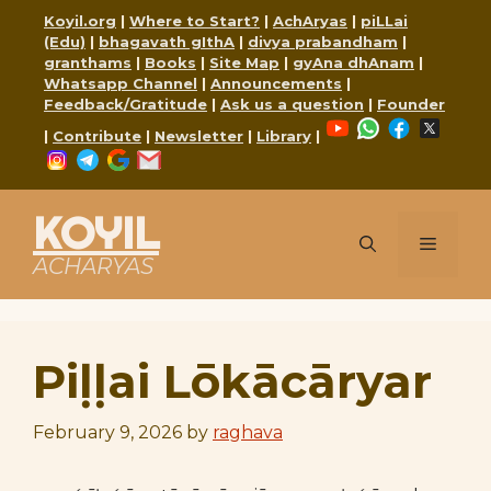
Skip
Koyil.org
|
Where to Start?
|
AchAryas
|
piLLai
to
(Edu)
|
bhagavath gIthA
|
divya prabandham
|
content
granthams
|
Books
|
Site Map
|
gyAna dhAnam
|
Whatsapp Channel
|
Announcements
|
Feedback/Gratitude
|
Ask us a question
|
Founder
YouTube
WhatsApp
Faceboo
X
|
Contribute
|
Newsletter
|
Library
|
Instagram
Telegram
Google
Mail
KOYIL
Menu
ACHARYAS
Piḷḷai Lōkācāryar
February 9, 2026
by
raghava