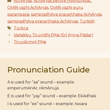
AchAryas
,
AchAryas before mAmunigaL
,
OrAN vazhi AchAryas
,
OrAN vazhi guru
paramparai
,
sampradhAya pravarthaka AchAryas
,
sampradhAya pravarthaka AchAryas
,
Turkish
Tags
Türkçe
Vaḍakku Tiruvīdhi Piḷḷai (Śrī Kṛṣṇa Pādar)
Tiruvāymoḻi Piḷḷai
Pronunciation Guide
A is used for “aa” sound – example:
emperumAnAr, rAmAnuja
E is used for “yay” sound – example: EkAdhasi
I is used for “ee” sound – example: Iswara