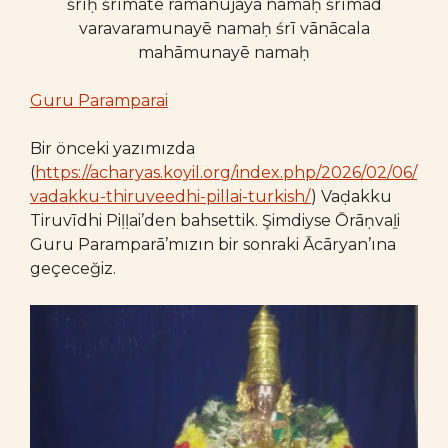
śrīḥ śrīmatē rāmānujāya namaḥ śrīmad
varavaramunayē namaḥ śrī vānācala
mahāmunayē namaḥ
Guru Paramparai
Bir önceki yazımızda
(
https://acharyas.koyil.org/index.php/2026/02/06/
vadakku-thiruveedhi-pillai-turkish/
) Vaḍakku
Tiruvīdhi Piḷḷai’den bahsettik. Şimdiyse Ōrāṇvaḻi
Guru Paramparā’mızın bir sonraki Ācāryan’ına
geçeceğiz.