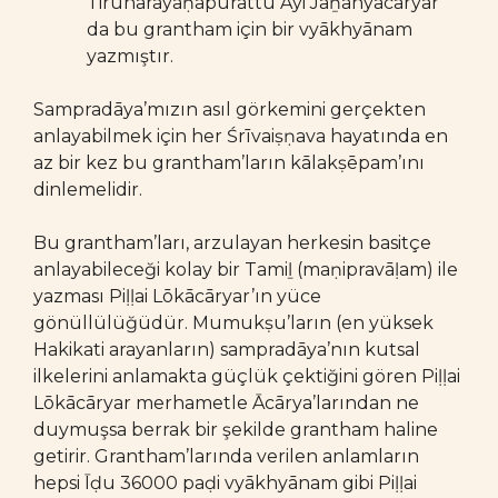
Tirunārāyaṇapurattu Āyi Jaṉanyācāryar
da bu grantham için bir vyākhyānam
yazmıştır.
Sampradāya’mızın asıl görkemini gerçekten
anlayabilmek için her Śrīvaiṣṇava hayatında en
az bir kez bu grantham’ların kālakṣēpam’ını
dinlemelidir.
Bu grantham’ları, arzulayan herkesin basitçe
anlayabileceği kolay bir Tamiḻ (maṇipravāḷam) ile
yazması Piḷḷai Lōkācāryar’ın yüce
gönüllülüğüdür. Mumukṣu’ların (en yüksek
Hakikati arayanların) sampradāya’nın kutsal
ilkelerini anlamakta güçlük çektiğini gören Piḷḷai
Lōkācāryar merhametle Ācārya’larından ne
duymuşsa berrak bir şekilde grantham haline
getirir. Grantham’larında verilen anlamların
hepsi Īḍu 36000 paḍi vyākhyānam gibi Piḷḷai