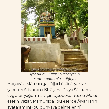
Jyōtiṣkuḍi – Piḷḷai Lōkācāryar’ın
Paramapadam’a erdiği yer
Maṇavāḷa Māmunigaḷ Piḷḷai Lōkācāryar ve
şaheseri Śrīvacana Bhūṣaṇa Divya Śāstram’a
övgüler yağdırmak için
Upadēśa Ratna Mālai
eserini yazar. Māmunigaḷ, bu eserde Āḻvār’ların
avatāram’ını (bu dünyaya gelmelerini),