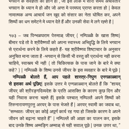
भगवान के सर्वज्ञता का ज्ञान हो , जो इस लोक मे सारा समय अर्चावतार
भगवान के ध्यान मे हो और जो अन्त मे परमपद प्राप्त करता हो | केवल
नामात्मक अन्य आचार्य जन खुद को संसार का नेता घोषित कर, अपने
शिष्यों का धन समेटने मे ध्यान देते हैं और उनकी सेवा मे लगे रह्ते है |
१७३ – जब पिन्भळघराम पेरुमाळ् जीयर् ( नम्पिळ्ळै के खास शिष्य)
बीमार पडे तो वे श्रीवैष्णवों को अपना स्वास्थ्य अभिवॄद्धि के लिये भगवान
से प्रार्थना करने के लिये कहते हैं- यह श्रीवैष्णव शिष्टाचार के अनुसार
अनुचित माना जाता है -भगवान् से किसी भी वस्तु की प्रार्थना नही करना
चाहिये, स्वास्त्य भी नही ( तो चिकित्सक के पास जाने के बारे मे क्या
कहे? ) | नम्पिळ्ळै के शिष्य उनसे जीयर के इस व्यवहार के बारे मे पूछे |
नम्पिळ्ळै बोलते हैं
, आप पहले
शास्त्र-
निपुण
एनगळाळ्वान्
से
इसका
अर्थ
पूछिए
| इसके उत्तर मे एन्गळाळ्वान् बोलते हैं कि “शायद्
जीयर् की श्रीरङ्गदिव्यदेश के प्रति आसक्ति के कारण कुछ दिन और
यही निवास करना चह्ते हैं| इसके पश्चात् नम्पिल्लै अपने शिष्यों को
तिरुनारायणपुरत्तु अरयर् के पास भेजते हैं | अरयर् स्वामी का जवाब था,
“सम्भवतः जीयर् का कोई अपूर्ण कार्य रह गया हो जिसके कारण वे अपने
जीवन को बढ़ाना चाहते हैं” | नम्पिल्लै की आज्ञा का पालन कर, इसके
बाद उनके शिष्य अम्मङ्गि अम्माळ् से यही सवाल् पूछे | उनक उत्तर था, ”