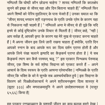
नम्पिल्लै कि घोष्ठी कौन छोडना चाहेगा ? शायद नम्पिल्लै कि कालक्षेप
सुनने की इच्छा से जीयर् यहा और दिन बिताना चाहते हैं|” नम्पिल्लै फिर
अपने शिष्यों को पेरिय मुदलियार् के पास भेजते हैं | उनका ख्याल था कि
“जीयर् शायद् भगवान श्री रङ्गनाथ के प्रति उनके प्रेम के कारण यहा
से निकलना नही चाह्ते हैं | ” नम्पिल्लै अन्त मे जीयर् से ही पूछे कि यदि
इनमे से कोई दृष्टिकोण उनके विचार से मिलती है | जीयर् कहे, “नही |
आप सर्वज्ञ है, आपकी कृपा के कारण यह मेरे मुख से प्रकट करना चाहते
हैं | मै अपना जीवन इस लिये ज़ारी रखना चाहता हूँ क्योकि, प्रति दिन
आपको स्नान के बाद आपके रूप का दिव्य दर्शन प्राप्त होती है और
आपके लिये पंखा चलाने इत्यादि का कैङ्कर्य प्राप्त होता है | ये सब
कैङ्कर्य त्याग कर कैसे परमपद् चलू ?” इस प्रकार पिन्भळघ पेरुमाळ्
जीयर्, एक शिष्य के सर्व श्रेष्ठ सिद्दान्त को प्रकट करते हैं – अपने
आचार्य के दिव्य स्वरूप के प्रति अत्यन्त प्रेमाभक्ति | नम्पिळ्ळै के प्रति
जीयर् कि भक्ति के बरे मे सुनके सब आश्चर्यचकित हुये | इस सिद्दान्त के
विवरण को पिळ्ळैलोकाचार्य ने अपने श्रीवचनभूषण दिव्य शास्त्र मे
(सूत्र ३३३) और मणवाळमामुनि ने अपने उपदेशरत्नमाला मे (पासुर
६५,६६) किया है|
इस प्रकार एन्गळाळ्वान् के यशस्वी जीवन का कुछ झलक हमने देखा |