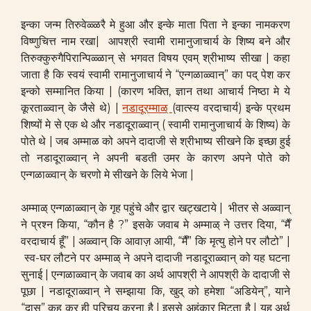
इन्का जन्म तिरुवेळ्ळरै मे हुआ और इन्के माता पिता ने इन्का नामकरण
विष्णुचित्त नाम रखा| आपश्री स्वामी रामानुजाचार्य के शिष्य बने और
तिरुक्कुरुगैपिरान्पिळ्ळान् से भगवत विषय एवम् श्रीभाष्य सीखा | कहा
जाता है कि स्वयं स्वामी रामानुजाचार्य ने “एन्गळाळ्वान्” का पद् पेश कर
इन्को सम्मानित किया | (कारण भक्ति, ज्ञान तथा आचार्य निष्ठा मे ये
कूरताळ्वान् के जैसे थे) |
नडादूरम्माळ्
(वात्स्य वरदाचार्य) इन्के प्रथम
शिष्यों मे से एक थे और नडादूराळ्वान् ( स्वामी रामानुजाचार्य के शिष्य) के
पोते थे | जब अम्माळ को अपने दादाजी से श्रीभाष्य सीखने कि इच्छा हुई
तो नडादूराळ्वान् ने अपनी बडती उमर के कारण अपने पोते को
एन्गळाळ्वान् के चरणो मे सीखने के लिये भेजा |
अम्माळ् एन्गळाळ्वान् के गृह पहुंचे और द्वार खट्खटाये | भीतर से अळ्वान्
ने प्रश्न किया, “कौन है ?” इसके जवाब मे अम्माळ् ने उत्तर दिया, “मैँ
वरदाचार्य हूँ” | अळ्वान् कि आवाज़ आयी, “मैँ” कि मृत्यु होने पर लौटो” |
स्व-घर लौटने पर अम्माळ् ने अपने दादाजी नडादूराळ्वान् को यह घटना
सुनाई | एन्गळाळ्वान् के जवाब का अर्थ आपश्री ने आपश्री के दादाजी से
पूछा | नडादूराळ्वान् ने सम्झाया कि, खुद् को हमेशा “अडियेन्”, याने
“दास” कह कर ही परिचय करना है | इससे अहंकार मिटता है | यह अर्थ