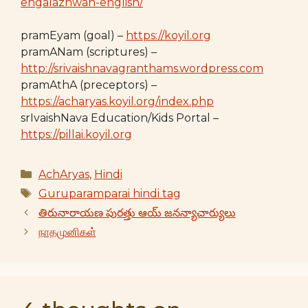
engalazhwan-english/
pramEyam (goal) –
https://koyil.org
pramANam (scriptures) –
http://srivaishnavagranthams.wordpress.com
pramAthA (preceptors) –
https://acharyas.koyil.org/index.php
srIvaishNava Education/Kids Portal –
https://pillai.koyil.org
Categories
AchAryas
,
Hindi
Tags
Guruparamparai hindi tag
తిరునారాయణ పురత్తు ఆయ్ జనన్యాచార్యులు
நாதமுனிகள்