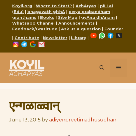
Skip
Koyil.org
|
Where to Start?
|
AchAryas
|
piLLai
to
(Edu)
|
bhagavath gIthA
|
divya prabandham
|
content
granthams
|
Books
|
Site Map
|
gyAna dhAnam
|
Whatsapp Channel
|
Announcements
|
Feedback/Gratitude
|
Ask us a question
|
Founder
YouTube
WhatsApp
Faceboo
X
|
Contribute
|
Newsletter
|
Library
|
Instagram
Telegram
Google
Mail
KOYIL
Menu
ACHARYAS
एन्गळाळ्वान्
June 13, 2015
by
adiyenpreetimadhusudhan