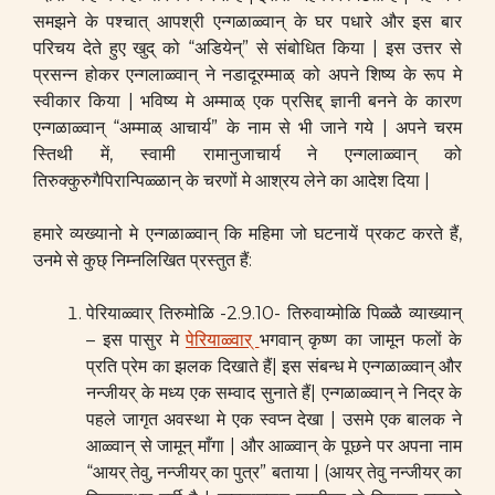
समझने के पश्चात् आपश्री एन्गळाळ्वान् के घर पधारे और इस बार
परिचय देते हुए खुद् को “अडियेन्” से संबोधित किया | इस उत्तर से
प्रसन्न होकर एन्गलाळ्वान् ने नडादूरम्माळ् को अपने शिष्य के रूप मे
स्वीकार किया | भविष्य मे अम्माळ् एक प्रसिद्द् ज्ञानी बनने के कारण
एन्गळाळ्वान् “अम्माळ् आचार्य” के नाम से भी जाने गये | अपने चरम
स्तिथी में, स्वामी रामानुजाचार्य ने एन्गलाळ्वान् को
तिरुक्कुरुगैपिरान्पिळ्ळान् के चरणों मे आश्रय लेने का आदेश दिया |
हमारे व्यख्यानो मे एन्गळाळ्वान् कि महिमा जो घटनायें प्रकट करते हैं,
उनमे से कुछ् निम्नलिखित प्रस्तुत हैं:
पेरियाळ्वार् तिरुमोळि -2.9.10- तिरुवाय्मोळि पिळ्ळै व्याख्यान्
– इस पासुर मे
पेरियाळ्वार्
भगवान् कृष्ण का जामून फलों के
प्रति प्रेम का झलक दिखाते हैं| इस संबन्ध मे एन्गळाळ्वान् और
नन्जीयर् के मध्य एक सम्वाद सुनाते हैं| एन्गळाळ्वान् ने निद्र के
पहले जागृत अवस्था मे एक स्वप्न देखा | उसमे एक बालक ने
आळ्वान् से जामून् माँगा | और आळ्वान् के पूछने पर अपना नाम
“आयर् तेवु, नन्जीयर् का पुत्र” बताया | (आयर् तेवु नन्जीयर् का