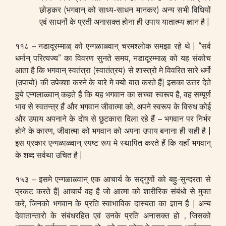
छोड़कर (भगवान् को साध्य-साधन मानकर) अन्य सभी विधियों
एवं साधनों के प्रती अनासक्त होना ही उपाय यातात्म्य ज्ञान है |
११८ – नडादूरम्माळ् को एन्गळाळ्वान् चरमश्लोक समझा रहे थे | “सर्व
धर्मान् परित्यज्य” का विवरण सुनते समय, नडादूरम्माळ् को यह संकोच
आता है कि भगवान् स्वतंत्रा (स्वातंत्रय) से शास्त्रो मे विवरित सारे धर्मो
(उपायो) की उपेक्शा करने के बारे मे क्यो बात करते हैं| इसका उत्तर देते
हुये एन्गलाळ्वान् कहते हैं कि यह भगवान का सच्चा स्वरूप है, वह सम्पूर्ण
भाव से स्वतन्त्र हैं और भगवान जीवात्मा को, अपने स्वरूप के विरुध कोई
और उपाय अपनाने के दोष से छुटकारा दिला रहे हैं – भगवान पर निर्भर
होने के कारण, जीवात्मा को भगवान को अपना उपाय बनाना ही सही है |
इस प्रकार एन्गळाळ्वान् स्पष्ट रूप मे स्थापित करते हैं कि यहाँ भगवान्
के शब्द सर्वथा उचित है |
१५३ – इसमे एन्गळाळ्वान् एक आचार्य के सद्गुणों को बहु-सुन्दरता से
प्रकट करते हैं| आचार्य वह है जो आत्मा को शारीरिक संबंधो से मुक्त
करे, जिनको भगवान के प्रति स्वाभाविक दास्यता का ज्ञान है | अन्य
देवातान्तारो के संबंधरहित एवं उनके प्रति अनासक्त हो , जिसको