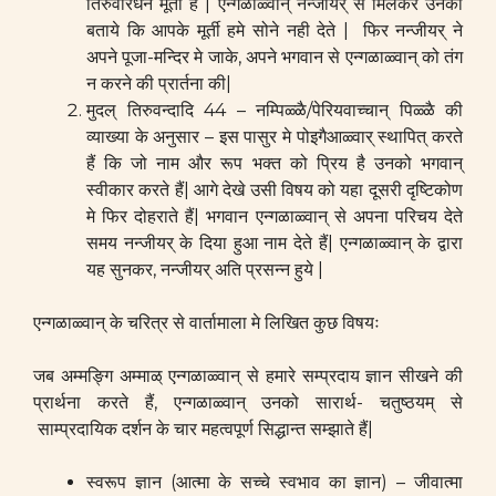
तिरुवारधन मूर्ती है | एन्गळाळ्वान् नन्जीयर् से मिलकर उनको
बताये कि आपके मूर्ती हमे सोने नही देते | फिर नन्जीयर् ने
अपने पूजा-मन्दिर मे जाके, अपने भगवान से एन्गळाळ्वान् को तंग
न करने की प्रार्तना की|
मुदल् तिरुवन्दादि 44 – नम्पिळ्ळै/पेरियवाच्चान् पिळ्ळै की
व्याख्या के अनुसार – इस पासुर मे पोइगैआळ्वार् स्थापित् करते
हैं कि जो नाम और रूप भक्त को प्रिय है उनको भगवान्
स्वीकार करते हैं| आगे देखे उसी विषय को यहा दूसरी दृष्टिकोण
मे फिर दोहराते हैं| भगवान एन्गळाळ्वान् से अपना परिचय देते
समय नन्जीयर् के दिया हुआ नाम देते हैं| एन्गळाळ्वान् के द्वारा
यह सुनकर, नन्जीयर् अति प्रसन्न हुये |
एन्गळाळ्वान् के चरित्र से वार्तामाला मे लिखित कुछ विषयः
जब अम्मङ्गि अम्माळ् एन्गळाळ्वान् से हमारे सम्प्रदाय ज्ञान सीखने की
प्रार्थना करते हैं, एन्गळाळ्वान् उनको सारार्थ- चतुष्ठयम् से
साम्प्रदायिक दर्शन के चार महत्वपूर्ण सिद्धान्त सम्झाते हैं|
स्वरूप ज्ञान (आत्मा के सच्चे स्वभाव का ज्ञान) – जीवात्मा