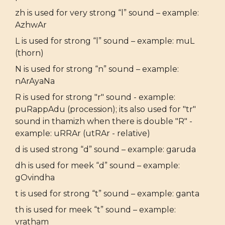
zh is used for very strong “l” sound – example:
AzhwAr
L is used for strong “l” sound – example: muL
(thorn)
N is used for strong “n” sound – example:
nArAyaNa
R is used for strong "r" sound - example:
puRappAdu (procession); its also used for "tr"
sound in thamizh when there is double "R" -
example: uRRAr (utRAr - relative)
d is used strong “d” sound – example: garuda
dh is used for meek “d” sound – example:
gOvindha
t is used for strong “t” sound – example: ganta
th is used for meek “t” sound – example:
vratham