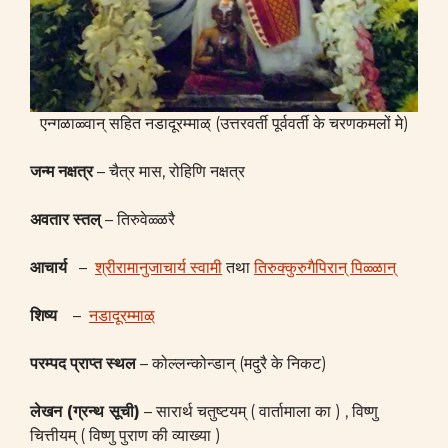
एन्गळाळ्वान् सहित नडादूरम्माळ् (उत्तरवर्ती पूर्ववर्ती के चरणकमलों मे)
जन्म
नक्षत्र
– चैत्र मास, रोहिणि नक्षत्र
अवतार
स्तल्
– तिरुवेळ्ळरै
आचार्य
–
श्रीरामानुजाचार्य स्वामी
तथा
तिरुक्कुरुगैपिरान् पिळ्ळान्
शिष्य
–
नडादूरम्माळ्
परम्पद
प्राप्त
स्थल
– कोल्लन्कोन्डान् (मदुरै के निकट)
लेखन (ग्रन्थ सूची)
– सारार्थ चतुष्टयम् ( वार्तामाला का ) , विष्णु
चित्तीयम् ( विष्णु पुराण की व्याख्या )