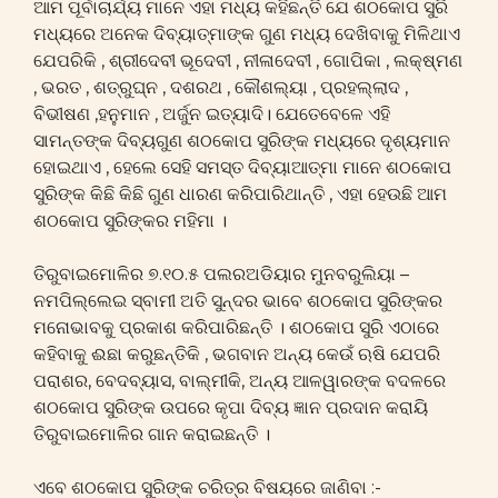
ଆମ ପୂର୍ବାଚାର୍ଯ୍ୟ ମାନେ ଏହା ମଧ୍ୟ କହିଛନ୍ତି ଯେ ଶଠକୋପ ସୁରି
ମଧ୍ୟରେ ଅନେକ ଦିବ୍ୟାତ୍ମାଙ୍କ ଗୁଣ ମଧ୍ୟ ଦେଖିବାକୁ ମିଳିଥାଏ
ଯେପରିକି , ଶ୍ରୀଦେବୀ ଭୂଦେବୀ , ନୀଳାଦେବୀ , ଗୋପିକା , ଲକ୍ଷ୍ମଣ
, ଭରତ , ଶତ୍ରୁଘ୍ନ , ଦଶରଥ , କୌଶଲ୍ୟା , ପ୍ରହଲ୍ଲାଦ ,
ବିଭୀଷଣ ,ହନୁମାନ , ଅର୍ଜୁନ ଇତ୍ୟାଦି। ଯେତେବେଳେ ଏହି
ସାମନ୍ତଙ୍କ ଦିବ୍ୟଗୁଣ ଶଠକୋପ ସୁରିଙ୍କ ମଧ୍ୟରେ ଦୃଶ୍ୟମାନ
ହୋଇଥାଏ , ହେଲେ ସେହି ସମସ୍ତ ଦିବ୍ୟାଆତ୍ମା ମାନେ ଶଠକୋପ
ସୁରିଙ୍କ କିଛି କିଛି ଗୁଣ ଧାରଣ କରିପାରିଥାନ୍ତି , ଏହା ହେଉଛି ଆମ
ଶଠକୋପ ସୁରିଙ୍କର ମହିମା ।
ତିରୁବାଇମୋଳିର ୭.୧୦.୫ ପଲରଅଡିୟାର ମୁନବରୁଲିୟା –
ନମପିଲ୍ଲେଇ ସ୍ବାମୀ ଅତି ସୁନ୍ଦର ଭାବେ ଶଠକୋପ ସୁରିଙ୍କର
ମନୋଭାବକୁ ପ୍ରକାଶ କରିପାରିଛନ୍ତି । ଶଠକୋପ ସୁରି ଏଠାରେ
କହିବାକୁ ଈଛା କରୁଛନ୍ତିକି , ଭଗବାନ ଅନ୍ୟ କେଉଁ ଋଷି ଯେପରି
ପରାଶର, ବେଦବ୍ୟାସ, ବାଲ୍ମୀକି, ଅନ୍ୟ ଆଳୱାରଙ୍କ ବଦଳରେ
ଶଠକୋପ ସୁରିଙ୍କ ଉପରେ କୃପା ଦିବ୍ୟ ଜ୍ଞାନ ପ୍ରଦାନ କରାୟି
ତିରୁବାଇମୋଳିର ଗାନ କରାଇଛନ୍ତି ।
ଏବେ ଶଠକୋପ ସୁରିଙ୍କ ଚରିତ୍ର ବିଷୟରେ ଜାଣିବା :-