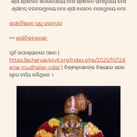
ଶ୍ରୀ ଶ୍ରୀମତେ ଶଠକୋପାୟେ ନମଃ ଶ୍ରୀମତେ ରାମାନୁଜାୟ ନମଃ
ଶ୍ରୀମଦ୍ ବରବରମୁନୟେ ନମଃ ଶ୍ରୀ ବାନାଚଳ ମାହାମୁନୟେ ନମଃ
ଶ୍ରୀବୈଷ୍ଣବ ଗୁରୁ ପରମ୍ପରା
<<
ଶ୍ରୀବିଶ୍ଵକ୍ସେନ
ପୂର୍ବ ଉପାଖ୍ୟାନରେ ଆମେ (
https://acharyas.koyil.org/index.php/2025/10/12/s
enai-mudhaliar-odia/
) ବିଶ୍ଵକ୍ସେନଙ୍କ ବିଷୟରେ ସରଳ
ରୂପେ ଚର୍ଚ୍ଚା କରିଥିଲେ ।