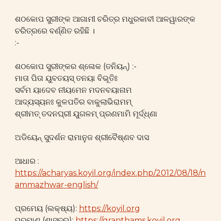
ଶଠକୋପ ସୁରୀଙ୍କ ଆଗାମୀ ଚରିତ୍ର ମଧୁରକାବୀ ଆଳୱାରଙ୍କ
ଚରିତ୍ରରେ ବର୍ଣ୍ଣିତ ରହିଛି ।
:-
ଶଠକୋପ ସୁରୀଙ୍କର ଶ୍ଳୋକ (ତନିୟନ୍) :-
ମାତା ପିତା ୟୁବତୟସ୍ ତନୟା ବିଭୂତିଃ
ସର୍ବମ ୟାଦେବ ନୀୟମେନ ମଦନବୟାନାମ
ଆଦ୍ୟସ୍ୟନଃ କୁଳପତିର ବାକୁଲାଭିରାମମ୍
ଶ୍ରୀମତ୍ ତଦନଘ୍ରୀ ୟୁଗଳମ୍ ପ୍ରଣମାମି ମୂର୍ଦ୍ଧ୍ଣା
ଅଡିୟେନ୍ ସୁଦର୍ଶନ ରାମାନୁଜ ଶ୍ରୀବୈଷ୍ଣବ ଦାସ
ଆଧାର :
https://acharyas.koyil.org/index.php/2012/08/18/n
ammazhwar-english/
ପ୍ରମେୟ (ଲକ୍ଷ୍ୟ):
https://koyil.org
ପ୍ରମାଣ (ଶାସ୍ତ୍ର):
https://granthams.koyil.org