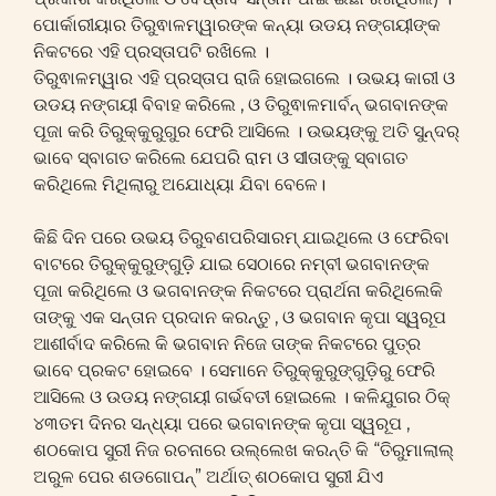
ପୋର୍କାରୀୟାର ତିରୁଵାଳମ୍ୱାରଙ୍କ କନ୍ୟା ଉଡୟ ନଙ୍ଗୟୀଙ୍କ
ନିକଟରେ ଏହି ପ୍ରସ୍ତାପଟି ରଖିଲେ ।
ତିରୁଵାଳମ୍ୱାର ଏହି ପ୍ରସ୍ତାପ ରାଜି ହୋଇଗଲେ । ଉଭୟ କାରୀ ଓ
ଉଡୟ ନଙ୍ଗୟୀ ବିବାହ କରିଲେ , ଓ ତିରୁଵାଳମାର୍ବନ୍ ଭଗବାନଙ୍କ
ପୂଜା କରି ତିରୁକ୍କୁରୁଗୁର ଫେରି ଆସିଲେ । ଉଭୟଙ୍କୁ ଅତି ସୁନ୍ଦର୍
ଭାବେ ସ୍ବାଗତ କରିଲେ ଯେପରି ରାମ ଓ ସୀତାଙ୍କୁ ସ୍ବାଗତ
କରିଥିଲେ ମିଥିଲାରୁ ଅଯୋଧ୍ୟା ଯିବା ବେଳେ।
କିଛି ଦିନ ପରେ ଉଭୟ ତିରୁବଣପରିସାରମ୍ ଯାଇଥିଲେ ଓ ଫେରିବା
ବାଟରେ ତିରୁକ୍କୁରୁଙ୍ଗୁଡ଼ି ଯାଇ ସେଠାରେ ନମ୍ବୀ ଭଗବାନଙ୍କ
ପୂଜା କରିଥିଲେ ଓ ଭଗବାନଙ୍କ ନିକଟରେ ପ୍ରାର୍ଥନା କରିଥିଲେକି
ତାଙ୍କୁ ଏକ ସନ୍ତାନ ପ୍ରଦାନ କରନ୍ତୁ , ଓ ଭଗବାନ କୃପା ସ୍ୱରୂପ
ଆଶୀର୍ବାଦ କରିଲେ କି ଭଗବାନ ନିଜେ ତାଙ୍କ ନିକଟରେ ପୁତ୍ର
ଭାବେ ପ୍ରକଟ ହୋଇବେ । ସେମାନେ ତିରୁକ୍କୁରୁଙ୍ଗୁଡ଼ିରୁ ଫେରି
ଆସିଲେ ଓ ଉଡୟ ନଙ୍ଗୟୀ ଗର୍ଭବତୀ ହୋଇଲେ । କଳିଯୁଗର ଠିକ୍
୪୩ତମ ଦିନର ସନ୍ଧ୍ୟା ପରେ ଭଗବାନଙ୍କ କୃପା ସ୍ୱରୂପ ,
ଶଠକୋପ ସୁରୀ ନିଜ ରଚନାରେ ଉଲ୍ଲେଖ କରନ୍ତି କି “ତିରୁମାଲାଲ୍
ଅରୁଳ ପେର ଶଡଗୋପନ୍” ଅର୍ଥାତ୍ ଶଠକୋପ ସୁରୀ ଯିଏ