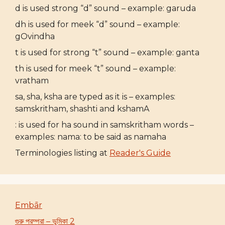
d is used strong “d” sound – example: garuda
dh is used for meek “d” sound – example:
gOvindha
t is used for strong “t” sound – example: ganta
th is used for meek “t” sound – example:
vratham
sa, sha, ksha are typed as it is – examples:
samskritham, shashti and kshamA
: is used for ha sound in samskritham words –
examples: nama: to be said as namaha
Terminologies listing at
Reader's Guide
Embār
গুরু পরম্পরা – ভূমিকা 2