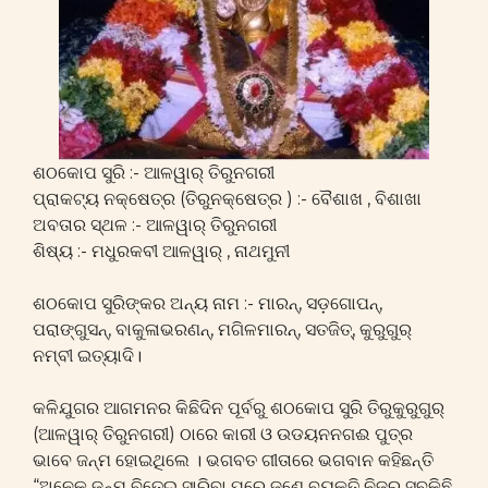
ଶଠକୋପ ସୁରି :- ଆଳୱାର୍ ତିରୁନଗରୀ
ପ୍ରାକଟ୍ୟ ନକ୍ଷେତ୍ର (ତିରୁନକ୍ଷେତ୍ର ) :- ବୈଶାଖ , ବିଶାଖା
ଅବତାର ସ୍ଥଳ :- ଆଳୱାର୍ ତିରୁନଗରୀ
ଶିଷ୍ୟ :- ମଧୁରକବୀ ଆଳୱାର୍ , ନାଥମୁନୀ
ଶଠକୋପ ସୁରିଙ୍କର ଅନ୍ୟ ନାମ :- ମାରନ୍, ସଡ଼ଗୋପନ୍,
ପରାଙ୍ଗୁସନ୍, ବାକୁଳାଭରଣନ୍, ମଗିଳମାରନ୍, ସତଜିତ୍, କୁରୁଗୁର୍
ନମ୍ବୀ ଇତ୍ୟାଦି।
କଳିଯୁଗର ଆଗମନର କିଛିଦିନ ପୂର୍ବରୁ ଶଠକୋପ ସୁରି ତିରୁକୁରୁଗୁର୍
(ଆଳୱାର୍ ତିରୁନଗରୀ) ଠାରେ କାରୀ ଓ ଉଡୟନନଗଈ ପୁତ୍ର
ଭାବେ ଜନ୍ମ ହୋଇଥିଲେ । ଭଗବତ ଗୀତାରେ ଭଗବାନ କହିଛନ୍ତି
“ଅନେକ ଜନ୍ମ ବିତେଇ ସାରିବା ପରେ ଜଣେ ବ୍ୟକ୍ତି ନିଜର ସବୁକିଛି