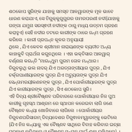
ଶଠକୋପ ସୁରିଙ୍କ ଯାହାକୁ ସମସ୍ତ ଆଳୱାରଙ୍କ ମୂଳ ଭାବେ
ଧାରଣ କରାଯାଏ, ସେ ତିରୁକ୍କୁରୁଗୁରର ତାମରପରଣୀ ନଦୀ(ଯାହାକୁ
ଗଙ୍ଗା ଯମୁନା ସରସ୍ଵତୀ ନଦୀଙ୍କ ଠାରୁ ମଧ୍ୟ ଉତ୍ତମ ଗ୍ରହଣ
କରାହୁଏ) ସେହି ନଦୀର ତଟରେ କାରୀଙ୍କ ଠାରେ ଜନ୍ମ ଗ୍ରହଣ
କରିଲେ । କାରୀ ପ୍ରପନ୍ନ କୂଳର ଅନୁୟାୟୀ
ଥିଲେ , ଯିଏ କେବଳ ଶ୍ରୀମାନ ନାରାୟଣଙ୍କ ବ୍ୟତୀତ ଅନ୍ୟ
କାହାକୁବି ପ୍ରାର୍ଥନା କରୁନଥିଲେ । ଏହା ଭକ୍ତିସାର ଆଳୱାର୍
ବର୍ଣ୍ଣନା କରନ୍ତି “ମାରନ୍ଥୁମ ପୁରମ ତୋଳ ମନ୍ଥାର।
ତିରୁବଲୁଥି ଭଲ ନାଦର୍ ଯିଏ ଅରତ୍ତାଙ୍ଗୀୟାର ପୁତ୍ର , ଯିଏ
ଚର୍କ୍ରପାଣୀୟାରଙ୍କ ପୁତ୍ର ଯିଏ ଅଚ୍ୟୁତାଙ୍କ ପୁତ୍ର ଯିଏ
ସେନ୍ତାମରୟୀକଣନଙ୍କ ପୁତ୍ର , ଯିଏ ପୋର୍କାରୀୟାରଙ୍କ ପୁତ୍ର
ଯିଏ କାରୀୟାରଙ୍କ ପୁତ୍ର , ସିଏ ଶଠକୋପ ସୁରି।
ଏହି ଦିବ୍ୟ ଶ୍ରୀବୈଷ୍ଣବ ପରିବାରରେ ପୋର୍କାରୀୟାର ନିଜ ପୁଅ
କାରୀକୁ ଗୃହସ୍ଥ ଆଶ୍ରମ ରେ ସ୍ଥାପନ କରେଇବା ଲାଗି ଜଣେ
ବୈଷ୍ଣବ କନ୍ୟା ଖୋଜିବାରେ ଲାଗିଲେ । ପୋର୍କାରୀୟର
ତିରୁବଣପରିସାରମ୍ ଦିବ୍ୟଦେଶର ତିରୁଵାଳମ୍ୱାରଙ୍କୁ ଭେଟିଲେ
(ଯିଏ ନିଜ କନ୍ୟାକୁ ଏକ ବୈଷ୍ଣବ ସାଥିରେ ବିବାହ କରିବାର ଇଚ୍ଛା
ପ୍ରକାଶ କରିଥିଲେ ଓ ବୈଷ୍ଣବ ସନ୍ତାନ ପାଇଁ ଈଛା ରଖିଥିଲେ) ।