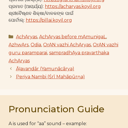
ପ୍ରମାତ (ଆଚାର୍ଯ୍ୟ):
https://acharyas.koyil.org
ଶ୍ରୀବୈଷ୍ଣବ ଶିକ୍ଷା/ବାଳକଙ୍କ ପାଇଁ
ପୋର୍ଟାଲ୍:
https://pillai.koyil.org
Categories
AchAryas
,
AchAryas before mAmunigaL
,
AzhwArs
,
Odia
,
OrAN vazhi AchAryas
,
OrAN vazhi
guru paramparai
,
sampradhAya pravarthaka
AchAryas
Āḷavandār (Yamunācārya)
Periya Nambi (Śrī Mahāpūrṇa)
Pronunciation Guide
A is used for “aa” sound – example: