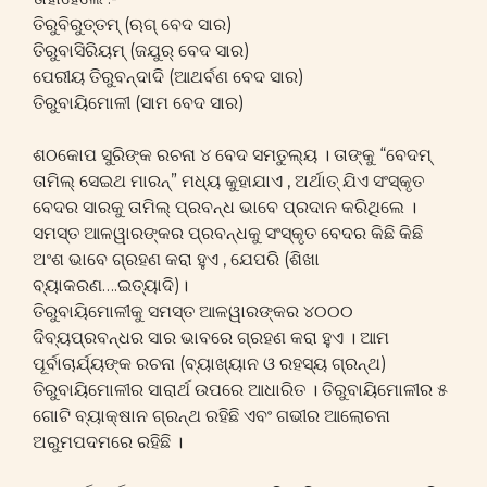
ତିରୁବିରୁତ୍ତମ୍ (ଋଗ୍ ବେଦ ସାର)
ତିରୁବାସିରିୟମ୍ (ଜଯୁର୍ ବେଦ ସାର)
ପେରୀୟ ତିରୁବନ୍ଦାଦି (ଆଥର୍ବଣ ବେଦ ସାର)
ତିରୁବାୟିମୋଳୀ (ସାମ ବେଦ ସାର)
ଶଠକୋପ ସୁରିଙ୍କ ରଚନା ୪ ବେଦ ସମତୁଲ୍ୟ । ତାଙ୍କୁ “ବେଦମ୍
ତାମିଲ୍ ସେଇଥ ମାରନ୍” ମଧ୍ୟ କୁହାଯାଏ , ଅର୍ଥାତ୍ ଯିଏ ସଂସ୍କୃତ
ବେଦର ସାରକୁ ତାମିଲ୍ ପ୍ରବନ୍ଧ ଭାବେ ପ୍ରଦାନ କରିଥିଲେ ।
ସମସ୍ତ ଆଳୱାରଙ୍କର ପ୍ରବନ୍ଧକୁ ସଂସ୍କୃତ ବେଦର କିଛି କିଛି
ଅଂଶ ଭାବେ ଗ୍ରହଣ କରା ହୁଏ , ଯେପରି (ଶିଖା
ବ୍ୟାକରଣ….ଇତ୍ୟାଦି)।
ତିରୁବାୟିମୋଳୀକୁ ସମସ୍ତ ଆଳୱାରଙ୍କର ୪୦୦୦
ଦିବ୍ୟପ୍ରବନ୍ଧର ସାର ଭାବରେ ଗ୍ରହଣ କରା ହୁଏ । ଆମ
ପୂର୍ବାଚାର୍ଯ୍ୟଙ୍କ ରଚନା (ବ୍ୟାଖ୍ୟାନ ଓ ରହସ୍ୟ ଗ୍ରନ୍ଥ)
ତିରୁବାୟିମୋଳୀର ସାରାର୍ଥ ଉପରେ ଆଧାରିତ । ତିରୁବାୟିମୋଳୀର ୫
ଗୋଟି ବ୍ୟାକ୍ଷାନ ଗ୍ରନ୍ଥ ରହିଛି ଏବଂ ଗଭୀର ଆଲୋଚନା
ଅରୁମପଦମରେ ରହିଛି ।