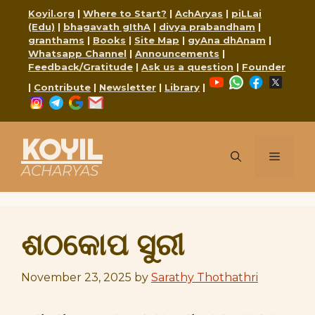
Skip
Koyil.org
|
Where to Start?
|
AchAryas
|
piLLai
to
(Edu)
|
bhagavath gIthA
|
divya prabandham
|
content
granthams
|
Books
|
Site Map
|
gyAna dhAnam
|
Whatsapp Channel
|
Announcements
|
Feedback/Gratitude
|
Ask us a question
|
Founder
YouTube
WhatsApp
Faceboo
X
|
Contribute
|
Newsletter
|
Library
|
Instagram
Telegram
Google
Mail
KOYIL
Menu
ACHARYAS
ଶଠକୋପ ସୁରୀ
November 23, 2025
by
Sarathy Thothathri