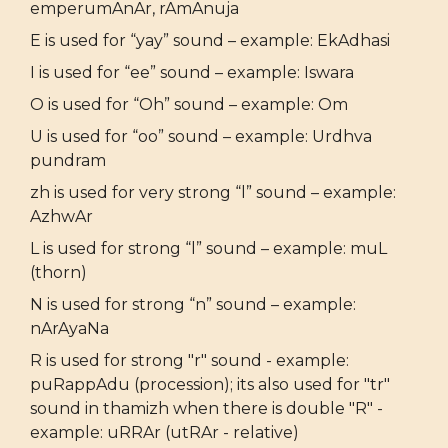
emperumAnAr, rAmAnuja
E is used for “yay” sound – example: EkAdhasi
I is used for “ee” sound – example: Iswara
O is used for “Oh” sound – example: Om
U is used for “oo” sound – example: Urdhva
pundram
zh is used for very strong “l” sound – example:
AzhwAr
L is used for strong “l” sound – example: muL
(thorn)
N is used for strong “n” sound – example:
nArAyaNa
R is used for strong "r" sound - example:
puRappAdu (procession); its also used for "tr"
sound in thamizh when there is double "R" -
example: uRRAr (utRAr - relative)