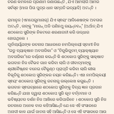
ଚରଣ କମଳରେ ପ୍ରଣାମ ଜଣାଉଛନ୍ତି , ଯିଏ ଆମଲାଗି ଆମର
ସର୍ବସ୍ବ (ମାତା ପିତା ପୁତ୍ର ଧାନ ସମ୍ପତି ଇତ୍ୟାଦି) ଅଟନ୍ତି ।
ରାମାନୁଜ (ଏମପେରୁମାନାର୍) ଯିଏ ସ୍ଵୟଂ ଆଦିଶେଷଙ୍କ ଅବତାର
ଅଟନ୍ତି , ତାଙ୍କୁ “ମାରନ୍ ଅଡି ପଣିନଥୁ ଉୟନ୍ତବନ୍” (ଅର୍ଥାତ୍ ଯିଏ
ଶଠକୋପ ସୁରିଙ୍କ ନିକଟରେ ଶରଣାଗତୀ କରି ଉଦ୍ଧାର
ହୋଇଥିଲେ ।
ପୂର୍ବାଚାର୍ୟ୍ଯଙ୍କ ରଚନାର ଆଧାରରେ ନମପିଲ୍ଳୟୀ ସ୍ବାମୀ ନିଜ
“ଇଡୁ ବ୍ୟାକ୍ଷାନ ଅବତାରିକା” ଓ “ତିରୁଭିରୁତମ୍ ବ୍ୟାକ୍ଷ୍ୟାନ
ଅବତାରିକା”ରେ ବର୍ଣ୍ଣନା କରନ୍ତି କି ଶଠକୋପ ସୁରିଙ୍କୁ ସାକ୍ଷାତ
ଭଗବାନ ନିଜ ବୈଭବ ଗାନ କରିବା ଲାଗି ଓ ଜୀବାତ୍ମାଙ୍କୁ
ଶ୍ରୀବୈଷ୍ଣବ ବନେଇ ବୈକୁଣ୍ଠ ପ୍ରାପ୍ତି କରିବା ଲାଗି ଲୀଳା
ବିଭୂତିରୁ ଶଠକୋପ ସୁରିଙ୍କର ଚୟନ କରିଛନ୍ତି। ଏହା ନମପିଲ୍ଳୟୀ
ସ୍ଵୟଂ ଶଠକୋପ ସୁରିଙ୍କୁ ରଚନାରୁ ଉଲ୍ଲେଖ କରୁଛନ୍ତି ।
ଭଗବାନ ସ୍ଵଇଚ୍ଛାରେ ଶଠକୋପ ସୁରିଙ୍କୁ ଦିବ୍ୟ ଜ୍ଞାନ ପ୍ରଦାନ
କରିଛନ୍ତି ଯାହା ଦ୍ୱାରା ଶଠକୋପ ସୁରି ଭୂତ ବର୍ତ୍ତମାନ ଓ
ଭବିଷ୍ୟତର ଦର୍ଶନ ନିଜ ଆଖିରେ କରିପାରିବେ । ଶଠକୋପ ସୁରି ନିଜ
ରଚନାରେ ଅନେକ ବାର କହିଆସିଛନ୍ତି ଯେ ସେ ଏହି ସଂସାରରେ
ଅନାଦୀ କାଳ ଯାଇଁ ଜାତନା ସହି ଆସିଛନ୍ତି ଓ ସେ ଏହି ସଂସାରରେ ଆଉ