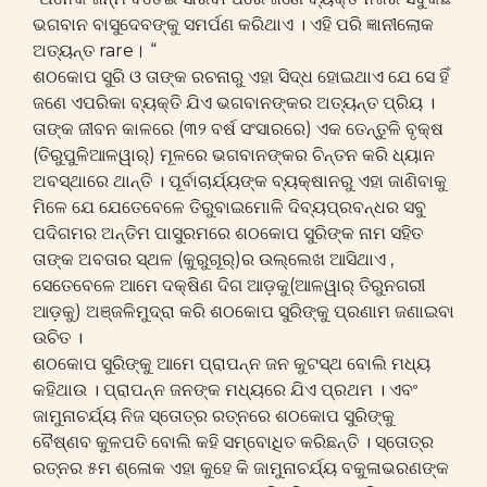
ଭଗବାନ ବାସୁଦେବଙ୍କୁ ସମର୍ପଣ କରିଥାଏ । ଏହି ପରି ଜ୍ଞାନୀଲୋକ
ଅତ୍ୟନ୍ତ rare। “
ଶଠକୋପ ସୁରି ଓ ତାଙ୍କ ରଚନାରୁ ଏହା ସିଦ୍ଧ ହୋଇଥାଏ ଯେ ସେ ହିଁ
ଜଣେ ଏପରିକା ବ୍ୟକ୍ତି ଯିଏ ଭଗବାନଙ୍କର ଅତ୍ୟନ୍ତ ପ୍ରିୟ ।
ତାଙ୍କ ଜୀବନ କାଳରେ (୩୨ ବର୍ଷ ସଂସାରରେ) ଏକ ତେନ୍ତୁଳି ବୃକ୍ଷ
(ତିରୁପୁଳିଆଳୱାର୍) ମୂଳରେ ଭଗବାନଙ୍କର ଚିନ୍ତନ କରି ଧ୍ୟାନ
ଅବସ୍ଥାରେ ଥାନ୍ତି । ପୂର୍ବାଚାର୍ଯ୍ୟଙ୍କ ବ୍ୟକ୍ଷାନରୁ ଏହା ଜାଣିବାକୁ
ମିଳେ ଯେ ଯେତେବେଳେ ତିରୁବାଇମୋଳି ଦିବ୍ୟପ୍ରବନ୍ଧର ସବୁ
ପଦିଗମର ଅନ୍ତିମ ପାସୁରମରେ ଶଠକୋପ ସୁରିଙ୍କ ନାମ ସହିତ
ତାଙ୍କ ଅବତାର ସ୍ଥଳ (କୁରୁଗୂର୍)ର ଉଲ୍ଲେଖ ଆସିଥାଏ ,
ସେତେବେଳେ ଆମେ ଦକ୍ଷିଣ ଦିଗ ଆଡ଼କୁ(ଆଳୱାର୍ ତିରୁନଗରୀ
ଆଡ଼କୁ) ଅଞ୍ଜଳିମୁଦ୍ରା କରି ଶଠକୋପ ସୁରିଙ୍କୁ ପ୍ରଣାମ ଜଣାଇବା
ଉଚିତ ।
ଶଠକୋପ ସୁରିଙ୍କୁ ଆମେ ପ୍ରାପନ୍ନ ଜନ କୁଟସ୍ଥ ବୋଲି ମଧ୍ୟ
କହିଥାଉ । ପ୍ରାପନ୍ନ ଜନଙ୍କ ମଧ୍ୟରେ ଯିଏ ପ୍ରଥମ । ଏବଂ
ଜାମୁନାଚର୍ଯ୍ୟ ନିଜ ସ୍ତୋତ୍ର ରତ୍ନରେ ଶଠକୋପ ସୁରିଙ୍କୁ
ବୈଷ୍ଣବ କୁଳପତି ବୋଲି କହି ସମ୍ବୋଧିତ କରିଛନ୍ତି । ସ୍ତୋତ୍ର
ରତ୍ନର ୫ମ ଶ୍ଳୋକ ଏହା କୁହେ କି ଜାମୁନାଚର୍ଯ୍ୟ ବକୁଳାଭରଣଙ୍କ