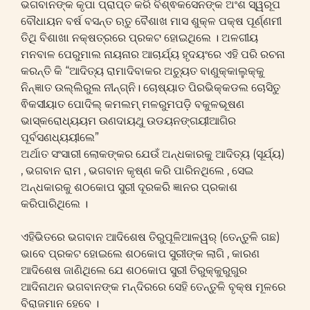
ଭଗବାନଙ୍କ କୃପା ପ୍ରାପ୍ତ କରି ବିଶ୍ଵକସେନଙ୍କ ଅଂଶ ସ୍ୱରୂପ
ବୌଧାୟନ ବର୍ଷ ବସନ୍ତ ଋତୁ ବୈଶାଖ ମାସ ଶୁକ୍ଳ ପକ୍ଷ ପୂର୍ଣ୍ଣମୀ
ତିଥି ବିଶାଖା ନକ୍ଷତ୍ରରେ ପ୍ରକଟ ହୋଇଥିଲେ । ଅଳଗୀୟ
ମନବାଳ ପେରୁମାଲ ନାୟନାର ଆଚାର୍ଯ୍ୟ ହୃଦୟଂରେ ଏହି ପରି ରଚନା
କରନ୍ତି କି “ଆଦିତ୍ୟ ରାମାଦିବାକର ଅଚ୍ୟୁତ ବାଣୁକ୍କାଲୁକ୍କୁ
ନିନ୍ଜ୍ଞାତ ଉଲ୍ଲିରୁଲ ନୀନ୍ଗ୍ନି। ଚୋଷ୍ୟାତ ପିରଭିକ୍କଡଲ ଚୋସିତୁ
ଵିକସୀୟାତ ପୋଦିଲ୍ କମଲମ୍ ମଳରୁମପଡ଼ି ବକୁଳଭୂଷଣ
ଭାସ୍କରୋଧ୍ୟୟମ ଉଣଦାୟଥୁ ଉଡୟନଙ୍ଗୟୀଆଗିର
ପୂର୍ବସଣଧ୍ୟୟୀଲେ”
ଅର୍ଥାତ ସଂସାରୀ ଲୋକଙ୍କର ଯେଉଁ ଅନ୍ଧକାରକୁ ଆଦିତ୍ୟ (ସୂର୍ଯ୍ୟ)
, ଭଗବାନ ରାମ , ଭଗବାନ କୃଷ୍ଣ କରି ପାରିନଥିଲେ , ସେଇ
ଅନ୍ଧକାରକୁ ଶଠକୋପ ସୁରୀ ଦୂରକରି ଜ୍ଞାନର ପ୍ରକାଶ
କରିପାରିଥିଲେ ।
ଏହିଭିତରେ ଭଗବାନ ଆଦିଶେଷ ତିରୁପୂଳିଆଳୱର୍ (ତେନ୍ତୁଳି ଗଛ)
ଭାବେ ପ୍ରକଟ ହୋଇଲେ ଶଠକୋପ ସୁରୀଙ୍କ ଲାଗି , କାରଣ
ଆଦିଶେଷ ଜାଣିଥିଲେ ଯେ ଶଠକୋପ ସୁରୀ ତିରୁକ୍କୁରୁଗୁର
ଆଦିନାଥନ ଭଗବାନଙ୍କ ମନ୍ଦିରରେ ସେହି ତେନ୍ତୁଳି ବୃକ୍ଷ ମୂଳରେ
ବିରାଜମାନ ହେବେ ।