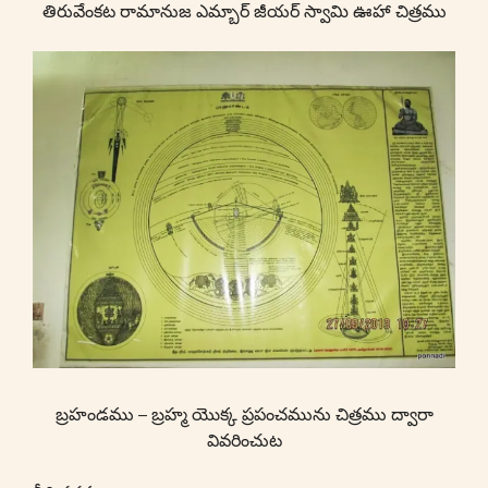
తిరువేంకట రామానుజ ఎమ్బార్ జీయర్ స్వామి ఊహా చిత్రము
బ్రహండము – బ్రహ్మ యొక్క ప్రపంచమును చిత్రము ద్వారా
వివరించుట