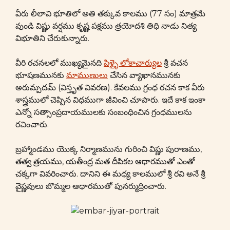
వీరు లీలావి భూతిలో అతి తక్కువ కాలము (77 సం) మాత్రమే
వుండి విష్ణు వర్షము కృష్ణ పక్షము త్రయోదశి తిధి నాడు నిత్య
విభూతిని చేరుకున్నారు.
వీరి రచనలలో ముఖ్యమైనది
పిళ్ళై లోకాచార్యుల
శ్రీ వచన
భూషణమునకు
మాముణులు
చేసిన వ్యాఖానమునకు
అరుమ్పదమ్ (విస్తృత వివరణ). కేవలము గ్రంధ రచన కాక వీరు
శాస్త్రములో చెప్పిన విధముగా జీవించి చూపారు. ఇదే కాక ఇంకా
ఎన్నో సత్సాంప్రదాయములకు సంబంధించిన గ్రంధములను
రచించారు.
బ్రహ్మాండము యొక్క నిర్మాణమును గురించి విష్ణు పురాణము,
తత్వ త్రయము, యతీంద్ర మత దీపికల ఆధారముతో ఎంతో
చక్కగా వివరించారు. దానిని ఈ మధ్య కాలములో శ్రీ రవి అనే శ్రీ
వైష్ణవులు బొమ్మల ఆధారముతో పునర్ముద్రించారు.