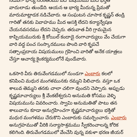
నడవగా భార్య నిరంతరము ఏదో విషయము మీద భర్తతో
వాదులాడు తుండేది. ఆయన ఆ భార్య మీదున్న ప్రేమతో
మారుమాట్లాడక నడిచేవారు. ఆ సంఘటన చూసాక కృష్ణన్ తండ్రి
గారితో తనకు వివాహము మీద ఆసక్తి లేదని కన్యాన్వేషణ
చేయనవసరము లేదని చెప్పరు. తరువాత వీరి గ్రామమైన
కాప్పియమురుకు శ్రీ కోయిల్ కందాడై రంగాచార్యులు వేం చేయగా
వారి వద్ద పంచ సంస్కారములు పొంది వారి కృపచే
సత్సాంప్రదాయ విషయములు గ్రహించి వారితో అనేక యాత్రలు
చేస్తూ ఆచార్య కైంకర్యములోనే వుండేవారు.
ఒకసారి వీరు తిరువేంగడములో నుండగా
ఎంబారు
కలలో
కనిపించి మధుర మంగళమునకు రమ్మని పిలిచారు. వస్తూ ఒక
శాలువ తెమ్మని తనకు చాలా చలిగా వుందని చెప్పారు. అప్పుడు
కృష్ణమాచార్యులు శ్రీ వేంకటేశ్వరుని అనుమతి కోసము వెళ్ళి
విషయమును వివరించారు. స్వామి అనుమతితో పాటు తన
శాలువాను కూడా అనుగ్రహించగా కృష్ణమాచార్యులు భక్తితో
మధుర మంగళము చేరుకొని ఎంబారుకు సమర్పించారు.
ఎంబారు
అనుగ్రహముతో వీరికి సన్యాసాశ్రమము స్వీకరించాలన్న కోరిక
కలిగింది. తిరువేంగడములో వేంచేసి వున్న వకుళా భరణ జీయర్