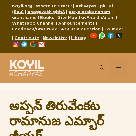
Skip
Koyil.org
|
Where to Start?
|
AchAryas
|
piLLai
to
(Edu)
|
bhagavath gIthA
|
divya prabandham
|
content
granthams
|
Books
|
Site Map
|
gyAna dhAnam
|
Whatsapp Channel
|
Announcements
|
Feedback/Gratitude
|
Ask us a question
|
Founder
YouTube
WhatsApp
Faceboo
X
|
Contribute
|
Newsletter
|
Library
|
Instagram
Telegram
Google
Mail
KOYIL
Menu
ACHARYAS
అప్పన్ తిరువేంకట
రామానుజ ఎమ్బార్