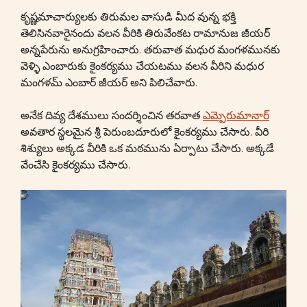
కృష్ణమాచార్యులకు తిరుమల వాసుడి మీద వున్న భక్తి
తెలిసినవారైనందు వలన వీరికి తిరువేంకట రామానుజ జీయర్
అన్నపేరును అనుగ్రహించారు. తరువాత మధుర మంగళమునకు
వెళ్ళి ఎంబారుకు కైంకర్యము చేయటము వలన వీరిని మధుర
మంగళమ్ ఎంబార్ జీయర్ అని పిలిచేవారు.
అనేక దివ్య దేశములు సందర్శించిన తరవాత
ఎమ్పెరుమానార్
అవతార స్థలమైన శ్రీ పెరుంబదూరులో కైంకర్యము చేసారు. వీరి
శిశ్యులు అక్కడ వీరికి ఒక మఠమును ఏర్పాటు చేసారు. అక్కడే
వేంచేసి కైంకర్యము చేసారు.