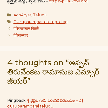
శ్రీవైష్ణవ విద్య / పిల్లల కోసం –
https://pillai.koyil.org
Categories
AchAryas
,
Telugu
Tags
Guruparamparai telugu tag
पेरियवाच्चान पिळ्ळै
पेरियाळ्वार
4 thoughts on “అప్పన్
తిరువేంకట రామానుజ ఎమ్బార్
జీయర్”
Pingback:
శ్రీ వైష్ణవ గురు పరంపర పరిచయం – 2 |
guruparamparai telugu