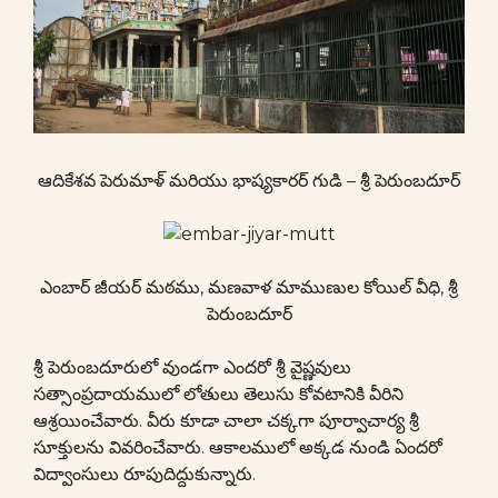
ఆదికేశవ పెరుమాళ్ మరియు భాష్యకారర్ గుడి – శ్రీ పెరుంబదూర్
ఎంబార్ జీయర్ మఠము, మణవాళ మాముణుల కోయిల్ వీధి, శ్రీ
పెరుంబదూర్
శ్రీ పెరుంబదూరులో వుండగా ఎందరో శ్రీ వైష్ణవులు
సత్సాంప్రదాయములో లోతులు తెలుసు కోవటానికి వీరిని
ఆశ్రయించేవారు. వీరు కూడా చాలా చక్కగా పూర్వాచార్య శ్రీ
సూక్తులను వివరించేవారు. ఆకాలములో అక్కడ నుండి ఏందరో
విద్వాంసులు రూపుదిద్దుకున్నారు.