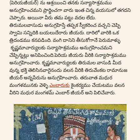
(పెరియజీయర్) ను ఆశ్రయించి తనకు సన్యాసాశ్రమము
అనుగ్రహించమని ప్రార్థించగా వారు ఇంత చిన్న వయసులో తగదని
చెప్పారు. అయినా వీరు తమ పట్టు వదల లేదు.
తిరుమలవాసుడు అనుగ్రహిస్తే తప్పక స్వీకరించ వచ్చని చెప్పి
స్వామి సన్నిదికి బయలుదేరారు జీయరు. దారిలో వారికి ఒక
త్రిదండము కనపడింది. వంగి దానిని తీసుకోగానే పెరుమాళ్ళు
కృష్ణమాచార్యులకు సన్యాసాశ్రమము అనుగ్రహించమని
చేప్పిన్నట్లు అనిపించింది.పెరియ జీయరు వీరికి సన్యాసాశ్రమము
అనుగ్రహించారు. కృష్ణమాచార్యులకు తిరుమల వాసుడి మీద
వున్న భక్తి తెలిసినవారైనందు వలన వీరికి తిరువేంకట రామానుజ
జీయర్ అన్నపేరును అనుగ్రహించారు. తరువాత మధుర
మంగళమునకు వెళ్ళి
ఎంబారుకు
కైంకర్యము చేయటము వలన
వీరిని మధుర మంగళమ్ ఎంబార్ జీయర్ అని పిలిచేవారు.