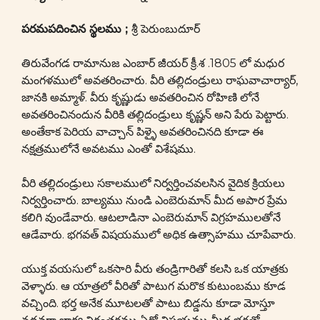
పరమపదించిన స్థలము ;
శ్రీ పెరుంబుదూర్
తిరువేంగడ రామానుజ ఎంబార్ జీయర్ క్రీ.శ .1805 లో మధుర
మంగళములో అవతరించారు. వీరి తల్లిదండ్రులు రాఘవాచార్యార్,
జానకి అమ్మాళ్. వీరు కృష్ణుడు అవతరించిన రోహిణి లోనే
అవతరించినందున వీరికి తల్లిదండ్రులు కృష్ణన్ అని పేరు పెట్టారు.
అంతేకాక పెరియ వాచ్చాన్ పిళ్ళై అవతరించినది కూడా ఈ
నక్షత్రములోనే అవటము ఎంతో విశేషము.
వీరి తల్లిదండ్రులు సకాలములో నిర్వర్తించవలసిన వైదిక క్రియలు
నిర్వర్తించారు. బాల్యము నుండి ఎంబెరుమాన్ మీద అపార ప్రేమ
కలిగి వుండేవారు. ఆటలాడినా ఎంబెరుమాన్ విగ్రహములతోనే
ఆడేవారు. భగవత్ విషయములో అధిక ఉత్సాహము చూపేవారు.
యుక్త వయసులో ఒకసారి వీరు తండ్రిగారితో కలసి ఒక యాత్రకు
వెళ్ళారు. ఆ యాత్రలో వీరితో పాటుగ మరొక కుటుంబము కూడ
వచ్చింది. భర్త అనేక మూటలతో పాటు బిడ్డను కూడా మోస్తూ