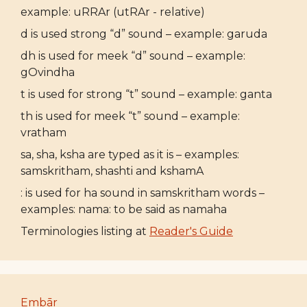
example: uRRAr (utRAr - relative)
d is used strong “d” sound – example: garuda
dh is used for meek “d” sound – example:
gOvindha
t is used for strong “t” sound – example: ganta
th is used for meek “t” sound – example:
vratham
sa, sha, ksha are typed as it is – examples:
samskritham, shashti and kshamA
: is used for ha sound in samskritham words –
examples: nama: to be said as namaha
Terminologies listing at
Reader's Guide
Embār