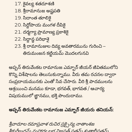
కైవల్య శతదూశణి
శ్రీరామానుజ అష్టపతి
సిదాంత తూలికై
సిద్దోపాయ మంగళ దీపికై
దర్మగ్యా ప్రామాణ్య ప్రకాశికై
సిద్దాన్థ పరిభాశై
శ్రీ రామానుజుల దివ్య అవతారమును గురించి –
తిరుమంజన కట్టియమ్ మొదలగునవి
అప్పన్ తిరువేంకట రామానుజ ఎమ్బార్ జీయర్ జీవితములోని
కొన్ని విశేషాలను తెలుసుకున్నాము. వీరు తమ రచనల ద్వారా
సంప్రదాయమునకు ఎంతో సేవ చేసారు. వీరి శ్రీ పాదములను
ఆశ్రయించి మనము కూడా, భగవత్, భాగవత / ఆచార్య
విషయములో ఙ్ఞానము, భక్తి పొందుదాము.
అప్పన్ తిరువేంకట రామానుజ ఎమ్బార్ జీయరు తనియన్:
శ్రీవాదూల రమాప్రవాళ రుచిర స్రక్సైన్య నాతాంశజ
శ్రీకుర్వీంద్రమ్ మహార్య లభ్ద నిజసత్ సత్తమ్ శ్రుతాభీష్టతమ్