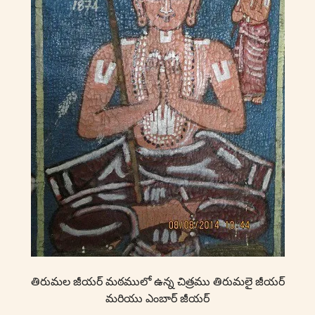
తిరుమల జీయర్ మఠములో ఉన్న చిత్రము తిరుమలై జీయర్
మరియు ఎంబార్ జీయర్