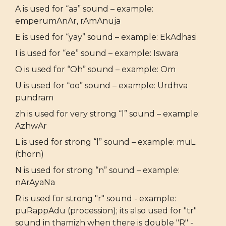
A is used for “aa” sound – example:
emperumAnAr, rAmAnuja
E is used for “yay” sound – example: EkAdhasi
I is used for “ee” sound – example: Iswara
O is used for “Oh” sound – example: Om
U is used for “oo” sound – example: Urdhva
pundram
zh is used for very strong “l” sound – example:
AzhwAr
L is used for strong “l” sound – example: muL
(thorn)
N is used for strong “n” sound – example:
nArAyaNa
R is used for strong "r" sound - example:
puRappAdu (procession); its also used for "tr"
sound in thamizh when there is double "R" -