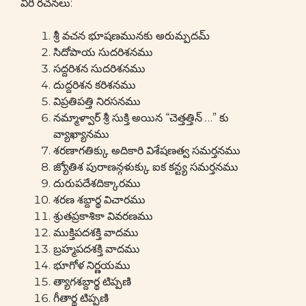
వీరి రచనలు:
శ్రీ వచన భూషణమునకు అరుమ్పదమ్
సిదోపాయ సుదరిశనము
సద్దరిశన సుదరిశనము
దుద్దరిశన కరిశనము
విప్రతిపత్తి నిరసనము
నమ్మాళ్వార్ శ్రీ సుక్తి అయిన “చెత్తత్తిన్ …” కు
వ్యాఖ్యానము
శరణాగతిక్కు అదికారి విశేషణత్వ సమర్తనము
జ్యోతిశ పురాణన్గళుక్కు ఐక కన్ట్య సమర్తనము
దురుపదేశదిక్కారము
శరణ శబ్దార్థ విచారము
శ్రుతప్రకాశికా వివరణము
ముక్తిపదశక్తి వాదము
బ్రహ్మపదశక్తి వాదము
భూగోళ నిర్ణయము
త్యాగశబ్దార్థ టిప్పణి
గీతార్థ టిప్పణి