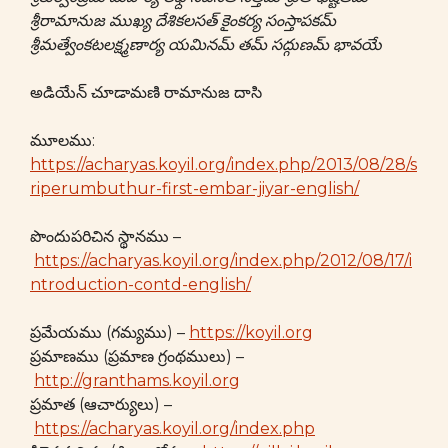
శ్రీరామానుజ ముఖ్య దేశికలసత్ కైంకర్య సంస్తాపకమ్
శ్రీమత్వేంకటలక్ష్మణార్య యమినమ్ తమ్ సద్గుణమ్ భావయే
అడియేన్ చూడామణి రామానుజ దాసి
మూలము:
https://acharyas.koyil.org/index.php/2013/08/28/s
riperumbuthur-first-embar-jiyar-english/
పొందుపరిచిన స్థానము –
https://acharyas.koyil.org/index.php/2012/08/17/i
ntroduction-contd-english/
ప్రమేయము (గమ్యము) –
https://koyil.org
ప్రమాణము (ప్రమాణ గ్రంథములు) –
http://granthams.koyil.org
ప్రమాత (ఆచార్యులు) –
https://acharyas.koyil.org/index.php