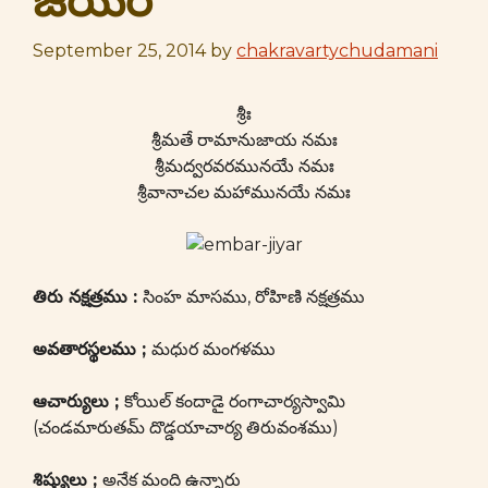
జీయర్
September 25, 2014
by
chakravartychudamani
శ్రీః
శ్రీమతే రామానుజాయ నమః
శ్రీమద్వరవరమునయే నమః
శ్రీవానాచల మహామునయే నమః
తిరు నక్షత్రము :
సింహ మాసము, రోహిణి నక్షత్రము
అవతారస్థలము ;
మధుర మంగళము
ఆచార్యులు ;
కోయిల్ కందాడై రంగాచార్యస్వామి
(చండమారుతమ్ దొడ్డయాచార్య తిరువంశము)
శిష్యులు ;
అనేక మంది ఉన్నారు