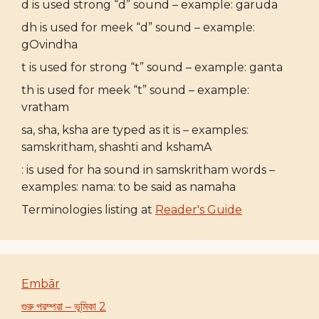
d is used strong “d” sound – example: garuda
dh is used for meek “d” sound – example:
gOvindha
t is used for strong “t” sound – example: ganta
th is used for meek “t” sound – example:
vratham
sa, sha, ksha are typed as it is – examples:
samskritham, shashti and kshamA
: is used for ha sound in samskritham words –
examples: nama: to be said as namaha
Terminologies listing at
Reader's Guide
Embār
গুরু পরম্পরা – ভূমিকা 2