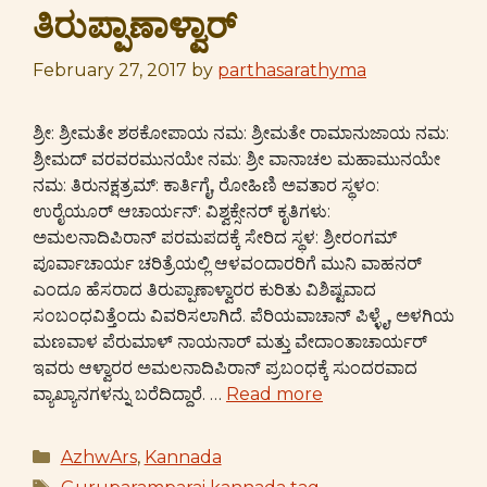
ತಿರುಪ್ಪಾಣಾಳ್ವಾರ್
February 27, 2017
by
parthasarathyma
ಶ್ರೀ: ಶ್ರೀಮತೇ ಶಠಕೋಪಾಯ ನಮ: ಶ್ರೀಮತೇ ರಾಮಾನುಜಾಯ ನಮ:
ಶ್ರೀಮದ್ ವರವರಮುನಯೇ ನಮ: ಶ್ರೀ ವಾನಾಚಲ ಮಹಾಮುನಯೇ
ನಮ: ತಿರುನಕ್ಷತ್ರಮ್: ಕಾರ್ತಿಗೈ, ರೋಹಿಣಿ ಅವತಾರ ಸ್ಥಳಂ:
ಉರೈಯೂರ್ ಆಚಾರ್ಯನ್: ವಿಶ್ವಕ್ಸೇನರ್ ಕೃತಿಗಳು:
ಅಮಲನಾದಿಪಿರಾನ್ ಪರಮಪದಕ್ಕೆ ಸೇರಿದ ಸ್ಥಳ: ಶ್ರೀರಂಗಮ್
ಪೂರ್ವಾಚಾರ್ಯ ಚರಿತ್ರೆಯಲ್ಲಿ ಆಳವಂದಾರರಿಗೆ ಮುನಿ ವಾಹನರ್
ಎಂದೂ ಹೆಸರಾದ ತಿರುಪ್ಪಾಣಾಳ್ವಾರರ ಕುರಿತು ವಿಶಿಷ್ಟವಾದ
ಸಂಬಂಧವಿತ್ತೆಂದು ವಿವರಿಸಲಾಗಿದೆ. ಪೆರಿಯವಾಚಾನ್ ಪಿಳ್ಳೈ, ಅಳಗಿಯ
ಮಣವಾಳ ಪೆರುಮಾಳ್ ನಾಯನಾರ್ ಮತ್ತು ವೇದಾಂತಾಚಾರ್ಯರ್
ಇವರು ಆಳ್ವಾರರ ಅಮಲನಾದಿಪಿರಾನ್ ಪ್ರಬಂಧಕ್ಕೆ ಸುಂದರವಾದ
ವ್ಯಾಖ್ಯಾನಗಳನ್ನು ಬರೆದಿದ್ದಾರೆ. …
Read more
Categories
AzhwArs
,
Kannada
Tags