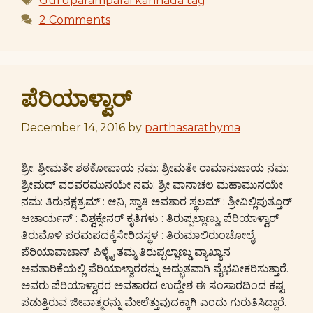
Guruparamparai kannada tag
2 Comments
ಪೆರಿಯಾಳ್ವಾರ್
December 14, 2016
by
parthasarathyma
ಶ್ರೀ: ಶ್ರೀಮತೇ ಶಠಕೋಪಾಯ ನಮ: ಶ್ರೀಮತೇ ರಾಮಾನುಜಾಯ ನಮ:
ಶ್ರೀಮದ್ ವರವರಮುನಯೇ ನಮ: ಶ್ರೀ ವಾನಾಚಲ ಮಹಾಮುನಯೇ
ನಮ: ತಿರುನಕ್ಷತ್ರಮ್ : ಆನಿ, ಸ್ವಾತಿ ಅವತಾರ ಸ್ಥಲಮ್ : ಶ್ರೀವಿಲ್ಲಿಪುತ್ತೂರ್
ಆಚಾರ್ಯನ್ : ವಿಶ್ವಕ್ಸೇನರ್ ಕೃತಿಗಳು : ತಿರುಪ್ಪಲ್ಲಾಣ್ಡು, ಪೆರಿಯಾಳ್ವಾರ್
ತಿರುಮೊಳಿ ಪರಮಪದಕ್ಕೆಸೇರಿದಸ್ಥಳ : ತಿರುಮಾಲಿರುಂಚೋಲೈ
ಪೆರಿಯಾವಾಚಾನ್ ಪಿಳ್ಳೈ ತಮ್ಮ ತಿರುಪ್ಪಲ್ಲಾಣ್ಡು ವ್ಯಾಖ್ಯಾನ
ಅವತಾರಿಕೆಯಲ್ಲಿ ಪೆರಿಯಾಳ್ವಾರರನ್ನು ಅದ್ಭುತವಾಗಿ ವೈಭವೀಕರಿಸುತ್ತಾರೆ.
ಅವರು ಪೆರಿಯಾಳ್ವಾರರ ಅವತಾರದ ಉದ್ದೇಶ ಈ ಸಂಸಾರದಿಂದ ಕಷ್ಟ
ಪಡುತ್ತಿರುವ ಜೀವಾತ್ಮರನ್ನು ಮೇಲೆತ್ತುವುದಕ್ಕಾಗಿ ಎಂದು ಗುರುತಿಸಿದ್ದಾರೆ.