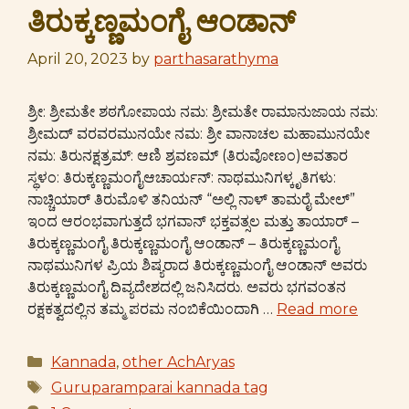
ತಿರುಕ್ಕಣ್ಣಮಂಗೈ ಆಂಡಾನ್
April 20, 2023
by
parthasarathyma
ಶ್ರೀ: ಶ್ರೀಮತೇ ಶಠಗೋಪಾಯ ನಮ: ಶ್ರೀಮತೇ ರಾಮಾನುಜಾಯ ನಮ:
ಶ್ರೀಮದ್ ವರವರಮುನಯೇ ನಮ: ಶ್ರೀ ವಾನಾಚಲ ಮಹಾಮುನಯೇ
ನಮ: ತಿರುನಕ್ಷತ್ರಮ್: ಆಣಿ ಶ್ರವಣಮ್ (ತಿರುವೋಣಂ)ಅವತಾರ
ಸ್ಥಳಂ: ತಿರುಕ್ಕಣ್ಣಮಂಗೈಆಚಾರ್ಯನ್: ನಾಥಮುನಿಗಳ್ಕೃತಿಗಳು:
ನಾಚ್ಚಿಯಾರ್ ತಿರುಮೊಳಿ ತನಿಯನ್ “ಅಲ್ಲಿ ನಾಳ್ ತಾಮರೈ ಮೇಲ್”
ಇಂದ ಆರಂಭವಾಗುತ್ತದೆ ಭಗವಾನ್ ಭಕ್ತವತ್ಸಲ ಮತ್ತು ತಾಯಾರ್ –
ತಿರುಕ್ಕಣ್ಣಮಂಗೈ ತಿರುಕ್ಕಣ್ಣಮಂಗೈ ಆಂಡಾನ್ – ತಿರುಕ್ಕಣ್ಣಮಂಗೈ
ನಾಥಮುನಿಗಳ ಪ್ರಿಯ ಶಿಷ್ಯರಾದ ತಿರುಕ್ಕಣ್ಣಮಂಗೈ ಆಂಡಾನ್ ಅವರು
ತಿರುಕ್ಕಣ್ಣಮಂಗೈ ದಿವ್ಯದೇಶದಲ್ಲಿ ಜನಿಸಿದರು. ಅವರು ಭಗವಂತನ
ರಕ್ಷಕತ್ವದಲ್ಲಿನ ತಮ್ಮ ಪರಮ ನಂಬಿಕೆಯಿಂದಾಗಿ …
Read more
Categories
Kannada
,
other AchAryas
Tags
Guruparamparai kannada tag