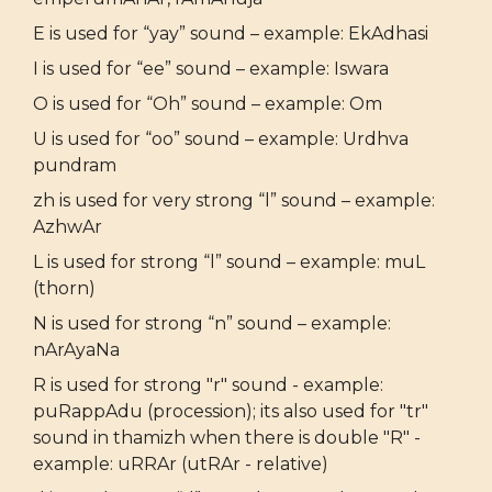
E is used for “yay” sound – example: EkAdhasi
I is used for “ee” sound – example: Iswara
O is used for “Oh” sound – example: Om
U is used for “oo” sound – example: Urdhva
pundram
zh is used for very strong “l” sound – example:
AzhwAr
L is used for strong “l” sound – example: muL
(thorn)
N is used for strong “n” sound – example:
nArAyaNa
R is used for strong "r" sound - example:
puRappAdu (procession); its also used for "tr"
sound in thamizh when there is double "R" -
example: uRRAr (utRAr - relative)