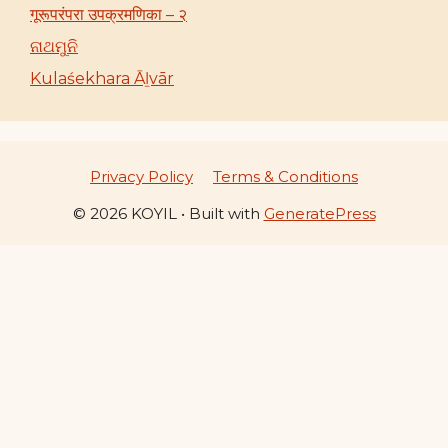
गूरूपरंपरा उपक्रमणिका – २
ନାଥମୁନି
Kulaśekhara Āḻvār
Privacy Policy
Terms & Conditions
© 2026 KOYIL
• Built with
GeneratePress